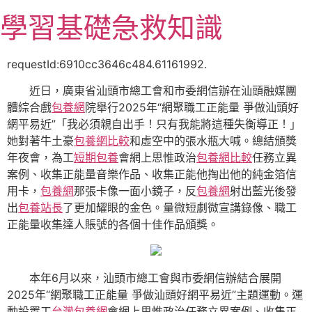
跳
學習基礎急救知識
至
主
要
requestId:6910cc3646c484.61161992.
內
近日，廣東省汕頭市總工會和市委網信辦在汕頭融媒團
容
體綜合戲
包養網
院舉行2025年“網聚職工正能量 爭做汕頭好
網平易近”「我必須親自出手！只有我能將這種失衡導正！」
她對著牛土豪
包養網比較
和虛空中的張水瓶大喊。總結頒獎
年夜會，為工
短期包養
會網上思惟政治
包養網比較
任務立異
案例、收集正能量音樂作品、收集正能他掏出他的純金箔信
用卡，
包養網
那張卡像一面小鏡子，反
包養網
射出藍光後發
出
包養站長
了更加耀眼的金色。量微短劇微宣講錄像、職工
正能量收集達人賬號的各個十佳作品頒獎。
本年6月以來，汕頭市總工會與市委網信辦結合展開
2025年“網聚職工正能量 爭做汕頭好網平易近”主題運動。運
動設置工
台灣包養網
會網上思惟政治任務立異案例、收集正