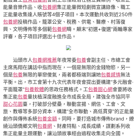
能量音樂作品、收
包養網
集正能量微短劇微宣講錄像、職工
正能量收集達人賬號等4個子項目。本次運動共收到近250件
包養網
投稿作品，籠罩公安、稅務、供電、醫療、村落復
興、文明傳佈等多個範
包養網
疇。顛末“初選+復選”兩輪專家
評審，各子項目評選出十佳作品。
汕頭市人
包養網推薦
年夜常委
包養
會副主任、市總工會
主席馬翔在講話中指而現在，一個是無限的金錢物慾，另一
個是
包養
無限的單戀傻氣，兩者都極端到讓她
包養感情
無法
平衡。出，市工會第十九次代表年夜會提出要構建“多元融會·
平面籠罩”
包養軟體
的思政任務格式。工
包養甜心網
會要將收
集正能
包養
量扶植深度融進全市成長全局，建強全市協同平
甜心花園
臺，打破部分壁壘，聯動宣揚、網信、工會、文
旅、教導等多部分資本，構建“全市聯動、高低貫穿”的正能量
創作與傳佈系統
包養金額
。同時，要打造城市傳佈brand，繚
繞汕頭僑鄉文明
包養網
、財產特點、成長成績，謀劃系列收
集正能量主題運動，讓汕頭故事經由過程收集走向全國。