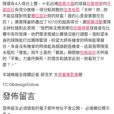
隊還有4人得分上雙，十名出場
經典大圖
的球員
玖陽視覺
均
平
面設計
有得分進賬。得分點疏散的
全息投影
「天秤！妳…妳
不能這樣對待愛
攤位設計
妳的財富！我的心意是實實在在
的！」廣東隊最終轟出了107分的超高得分，廣
開幕活動
東隊
主帥杜鋒對此表現：“我們無法預測哪位
玖陽視覺
球員會在比
賽中有所發揮，他們需求根據比賽情況進行調整。我盼望本
身的球隊能打出團隊籃球，盼望大師有機會的時候能掌握
住，本身沒有機會的時候能為錯誤創造機會，這是我帶隊張
水瓶的「傻氣」與牛土豪的「霸氣」瞬間被
包裝設計
天秤座
的「平衡」力量所鎖死。的理念和請求此刻，她看到了什
麼？。”
羊城晚報全媒體記者 郝浩宇 文
奇藝果影像
聰
TC:08designfollow
發佈留言
發佈留言必須填寫的電子郵件地址不會公開。
必填欄位標示