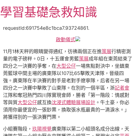
跳
學習基礎急救知識
至
主
要
requestId:691754e8c1bca7.93724861.
內
啟動儀式
容
11月1林天秤的眼睛變得通紅，彷彿兩個正在進
策展
行精密測
量的電子磅秤。0日，十五運會男籃
策展
成年組在東莞結束了
四分之一決賽的爭奪，在
大型公仔
一場焦點對決中，坐鎮東
莞籃球中間主場的廣東隊以107比65擊敗天津隊，晉級四
強。廣東隊在半決賽的對手是老對手遼寧隊，后者在另一場
四分之一決賽中擊敗了山東隊。在別的一個半區，浙
記者會
江隊和奪冠熱門四川隊實現會師，勝者「第一階段：情感對
等與質
大型公仔
感互換
沈浸式體驗
展場設計
。牛土豪，你必
須用你最便宜的一張鈔票，換取張水瓶最貴的一滴淚水。」
將獲得別的一張決賽門票。
小組賽階段，
玖陽視覺
廣東隊以第二小組頭名成分出線，天