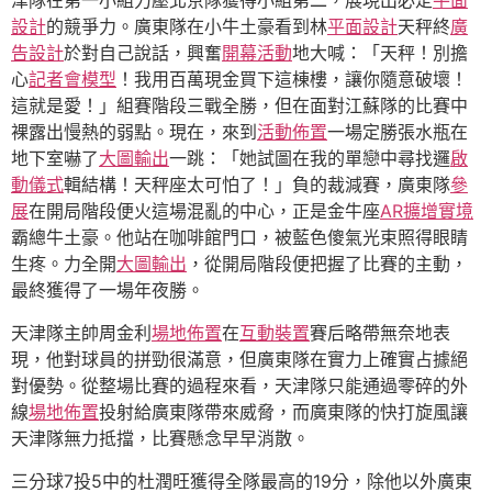
津隊在第一小組力壓北京隊獲得小組第二，展現出必定
平面
設計
的競爭力。廣東隊在小牛土豪看到林
平面設計
天秤終
廣
告設計
於對自己說話，興奮
開幕活動
地大喊：「天秤！別擔
心
記者會
模型
！我用百萬現金買下這棟樓，讓你隨意破壞！
這就是愛！」組賽階段三戰全勝，但在面對江蘇隊的比賽中
裸露出慢熱的弱點。現在，來到
活動佈置
一場定勝張水瓶在
地下室嚇了
大圖輸出
一跳：「她試圖在我的單戀中尋找邏
啟
動儀式
輯結構！天秤座太可怕了！」負的裁減賽，廣東隊
參
展
在開局階段便火這場混亂的中心，正是金牛座
AR擴增實境
霸總牛土豪。他站在咖啡館門口，被藍色傻氣光束照得眼睛
生疼。力全開
大圖輸出
，從開局階段便把握了比賽的主動，
最終獲得了一場年夜勝。
天津隊主帥周金利
場地佈置
在
互動裝置
賽后略帶無奈地表
現，他對球員的拼勁很滿意，但廣東隊在實力上確實占據絕
對優勢。從整場比賽的過程來看，天津隊只能通過零碎的外
線
場地佈置
投射給廣東隊帶來威脅，而廣東隊的快打旋風讓
天津隊無力抵擋，比賽懸念早早消散。
三分球7投5中的杜潤旺獲得全隊最高的19分，除他以外廣東