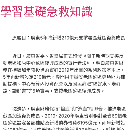
跳
學習基礎急救知識
至
主
要
內
原題目：廣東5年將新增210億元支撐老區蘇區復興成長
容
近日，廣東省委、省當局正式印發《關于新時期支撐反
動老區和原中心蘇區復興成長的實行看法》，明白廣東省財
務在持續加年夜投進落實好2019年出臺的系列政策基本上，
5年再新增設定210億元，專門用于辦妥老區蘇區專項財力補
貼提標、中心預算內投資配套以及國民群眾“喝好水、走好
路、讀好書”等5項實事，支撐老區蘇區復興成長。
據清楚，廣東財務保持“輸血”與“造血”相聯合，推進老區
蘇區加速復興成長。2019~2020年廣東省財務對全省69個老
區蘇區設定各類補貼及新增債券轉貸6195億元，兩年新增設
定1062億元（此中普通公共預算新增395億元），縣均增添