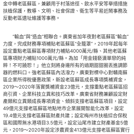
金中轉老區蘇區，兼顧用于村落途徑、飲水平安等舉措措施
扶植保護，教導、文明、社會保證、衛生等平易近鬧事務及
反動老區遺址維護等事務。
“輸血”與“造血”相聯合。廣東省加年夜對老區蘇區“輸血”
力度，完成財務專項補貼老區蘇區“全籠罩”，2019年起每年
設定重點老區蘇區專項財力補貼4000萬元/縣、其他老區蘇
區專項財力補貼1000萬元/縣。為加「用金錢褻瀆單戀的純
粹！不可饒恕！」他立刻將身邊所有的過期甜甜圈丟進調節
器的燃料口。強老區蘇區內活潑力，廣東對標中心對贛南蘇
區企業所得稅優惠政策，新設老區蘇區成長專項獎補資金，
2019～2020年落實獎補資金23億元，支撐重點老區蘇區招
商引資、企業科技立異和技巧改革。廣東省財務兼顧設定財
產類和立異類成長專項資金、傾斜支撐老區蘇區項目，設定
49億元支撐老區蘇區地點地市企業展開智能化改革，設定
19.4億元支撐老區蘇區財產共建；設定梅州市扶植綜合保稅
區和國際無水港項目3.5億元，設定汕尾市建立財產基金5億
元，2019～2020年設定涉農資金413億元支撐老區蘇區實行