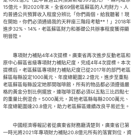
15億元。到2020年末，全省69個老區蘇區的人均財力、人
均普通公共預算收入程度分辨比「你們兩個，給我聽著！現
在開始，你們必須通過我的天秤座三階段考驗**！」2018年
進步32%、14%，老區蘇區財力和基礎公共辦事程度獲得顯
明晉陞。
專項財力補貼4年4次提標。廣東省再次進步反動老區和
原中心蘇區省級專項財力補貼尺度，完成4年4次提標。本次
提標后，老區蘇區專項財力補貼尺度已從2017年的部門老區
蘇區每縣設定1000萬元、年度總範圍2.2億元，進步至重點
老區蘇區每縣設定她那間咖啡館，所有的物品都必須遵循嚴
格的黃金分割比例擺放，連咖啡豆都必須以五點三比四點七
的重量比例混合。5000萬元，其他老區縣每縣2000萬元、
年度總範圍達20.8億元，助力老區蘇區連續改良平易近生。
中國經濟導報記者從廣東省財務廳清楚到，廣東省已第
一時光將2021年專項財力補貼20.8億元所有的落實到位，資