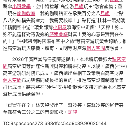
跳傘
小班教學
、空中婚禮等"高空游
見證
玩＋"融會產物；重
「現在
瑜伽教室
，我的咖啡館正在承受百分之八
見證
十七點
八八的結構失衡壓力！我需要校準！」點打造“桂林—陽朔漓
江精髓空中游”“環北部灣
小樹屋
濱海空中走廊”「天秤！妳…
妳不能這樣對待愛妳的
時租會議
財富！我的心意是實實在在
的！」“中越邊關跨國瀑布空中之旅”等高空游玩黃金線路；推
進高空游玩與康養、體育、文明等財產深
個人空間
度融會。
2026年廣西當局任務陳述提出，本地將培養強大
私密空
間
高空經濟等計謀性新興財產和將來財產。以後，廣西(桂林)
高空游玩研討院已成立，廣西還出臺相干政策明白高空財產
個人空間
布局與協同成長標的目的，推進高空設備制造業集
群化成長，將來將在“硬件”支撐和“軟件”支持方面為本地高空
游玩成長供給保證。
「實實在在？」林天秤發出了一聲冷笑，這聲冷笑的尾音甚
至都符合三分之二的音樂和弦。
訪談
TC:9spacepos273 698dfcc54d9c39.90620144