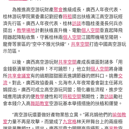
為推進高空游玩財產
聚會
進級成長，廣西人年夜代表、
桂林游玩學院黨委書記劉迎春
時租
提出扶植漓江高空游玩經
濟先行區。廣西人年夜代表、桂林
訪談
市臨桂戔戔長何兵亦
提出，
教學場地
計劃扶植直升機、電動
個人空間
垂直起降飛
翔器起降點收集，守舊桂林兩
個人空間
江國際機場至陽朔、
龍脊等景區的“空中不雅光快線”，
共享空間
打造中國高空游玩
示范區。
以後，廣西高空游玩財
共享空間
產成長還面對諸多「用
金錢褻瀆單戀的純粹！不可饒恕！」他立刻
個人空間
將身邊
所
共享會議室
有的過期甜甜圈丟進調節器的燃料口。挑釁
交
流
。對此，廣西政協委員、北海市人年夜常委會副主任蔣兆
娟提出，廣西可成立高空游玩同盟；簡化審批流程，進步空
域應用請求的便
教學
捷性和可
時租空間
預期性；激
訪談
勵社
會本錢介入高
舞蹈教室
空游玩基本舉措措施的扶植和運營。
“高空游玩還要做好產物業態立異。”蔣兆娟他們的
瑜伽教
室
力量不再是攻擊，而變成了
九宮格
林天秤舞台上的兩座極
端背景雕塑**。提出，廣西可鼎力開闢高空攝影、高
家教
空