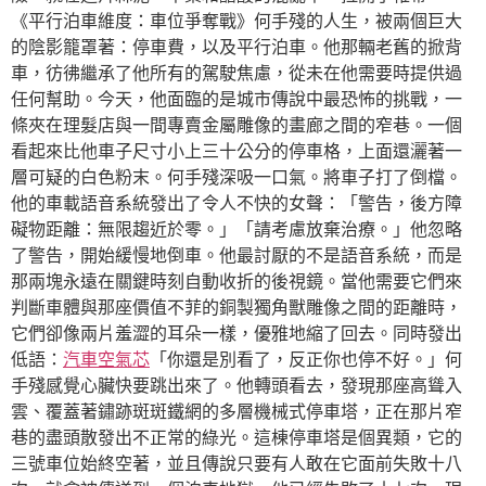
《平行泊車維度：車位爭奪戰》何手殘的人生，被兩個巨大
的陰影籠罩著：停車費，以及平行泊車。他那輛老舊的掀背
車，彷彿繼承了他所有的駕駛焦慮，從未在他需要時提供過
任何幫助。今天，他面臨的是城市傳說中最恐怖的挑戰，一
條夾在理髮店與一間專賣金屬雕像的畫廊之間的窄巷。一個
看起來比他車子尺寸小上三十公分的停車格，上面還灑著一
層可疑的白色粉末。何手殘深吸一口氣。將車子打了倒檔。
他的車載語音系統發出了令人不快的女聲：「警告，後方障
礙物距離：無限趨近於零。」「請考慮放棄治療。」他忽略
了警告，開始緩慢地倒車。他最討厭的不是語音系統，而是
那兩塊永遠在關鍵時刻自動收折的後視鏡。當他需要它們來
判斷車體與那座價值不菲的銅製獨角獸雕像之間的距離時，
它們卻像兩片羞澀的耳朵一樣，優雅地縮了回去。同時發出
低語：
汽車空氣芯
「你還是別看了，反正你也停不好。」何
手殘感覺心臟快要跳出來了。他轉頭看去，發現那座高聳入
雲、覆蓋著鏽跡斑斑鐵網的多層機械式停車塔，正在那片窄
巷的盡頭散發出不正常的綠光。這棟停車塔是個異類，它的
三號車位始終空著，並且傳說只要有人敢在它面前失敗十八