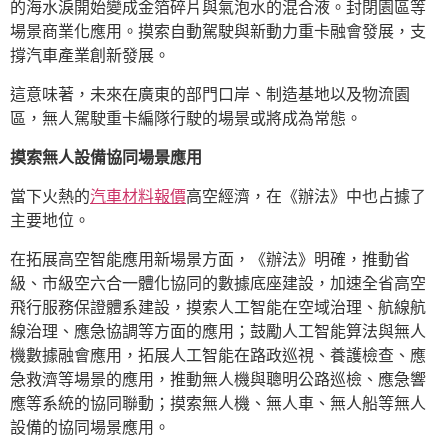
的海水淚開始變成金箔碎片與氣泡水的混合液。封閉園區等
場景商業化應用。摸索自動駕駛與新動力重卡融會發展，支
撐汽車產業創新發展。
這意味著，未來在廣東的部門口岸、制造基地以及物流園
區，無人駕駛重卡編隊行駛的場景或將成為常態。
摸索無人設備協同場景應用
當下火熱的
汽車材料報價
高空經濟，在《辦法》中也占據了
主要地位。
在拓展高空智能應用新場景方面，《辦法》明確，推動省
級、市級空六合一體化協同的數據底座建設，加速全省高空
飛行服務保證體系建設，摸索人工智能在空域治理、航線航
線治理、應急協調等方面的應用；鼓勵人工智能算法與無人
機數據融會應用，拓展人工智能在路政巡視、養護檢查、應
急救濟等場景的應用，推動無人機與聰明公路巡檢、應急響
應等系統的協同聯動；摸索無人機、無人車、無人船等無人
設備的協同場景應用。