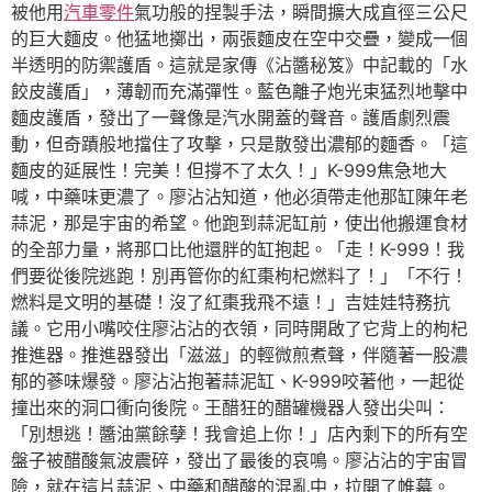
被他用
汽車零件
氣功般的捏製手法，瞬間擴大成直徑三公尺
的巨大麵皮。他猛地擲出，兩張麵皮在空中交疊，變成一個
半透明的防禦護盾。這就是家傳《沾醬秘笈》中記載的「水
餃皮護盾」，薄韌而充滿彈性。藍色離子炮光束猛烈地擊中
麵皮護盾，發出了一聲像是汽水開蓋的聲音。護盾劇烈震
動，但奇蹟般地擋住了攻擊，只是散發出濃郁的麵香。「這
麵皮的延展性！完美！但撐不了太久！」K-999焦急地大
喊，中藥味更濃了。廖沾沾知道，他必須帶走他那缸陳年老
蒜泥，那是宇宙的希望。他跑到蒜泥缸前，使出他搬運食材
的全部力量，將那口比他還胖的缸抱起。「走！K-999！我
們要從後院逃跑！別再管你的紅棗枸杞燃料了！」「不行！
燃料是文明的基礎！沒了紅棗我飛不遠！」吉娃娃特務抗
議。它用小嘴咬住廖沾沾的衣領，同時開啟了它背上的枸杞
推進器。推進器發出「滋滋」的輕微煎煮聲，伴隨著一股濃
郁的蔘味爆發。廖沾沾抱著蒜泥缸、K-999咬著他，一起從
撞出來的洞口衝向後院。王醋狂的醋罐機器人發出尖叫：
「別想逃！醬油黨餘孽！我會追上你！」店內剩下的所有空
盤子被醋酸氣波震碎，發出了最後的哀鳴。廖沾沾的宇宙冒
險，就在這片蒜泥、中藥和醋酸的混亂中，拉開了帷幕。