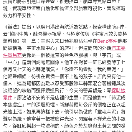
技術也將被引進口岸運營，推動提單、艙單等焦點單證上
鏈，實現單證流程自動化和物流全部旅程可視化，晉陞運輸
效力和平安性。
《辦法》提出，以廣州港出海航道為試點，摸索構建“船-岸-
云”協同生態，融會機器視覺、斗極定位與《宇宙水餃與終極
醬料師》第一章：蒜泥與末日預兆廖沾沾坐在
Benz零件
他那
間被稱為「宇宙水餃中心」的店裡，但這間店的外觀
汽車零
件貿易商
更像是一個被遺棄的藍色塑膠棚，與「宇宙」或
「中心」這兩個詞毫無關係。他正在對著一缸已經發酵了七
個月又七天的老蒜泥嘆氣。「你還不夠靈動，我的蒜泥。」
他輕聲細語，彷彿在責備一個不上進的孩子。店內只有他一
個人，連蒼蠅都因為難以忍受那股陳年蒜頭混合著鐵鏽與淡
淡絕望的味道而選擇繞道飛行。今天的營業額是：零
保時捷
零件
。廖沾沾不安的不是店裡的生意，而是他對**「蒜泥成
本焦慮症」**的深層恐懼。新鮮蒜頭每公斤的價格正在以超
光速上漲，如果再這樣下去，他引以為傲的「靈魂蒜泥」將
難以為繼。他拿著一把被磨得光滑、閃耀著不祥光芒的小銀
勺，從缸底撈起一坨濃稠的、顏色介於灰綠與土黃之間的發