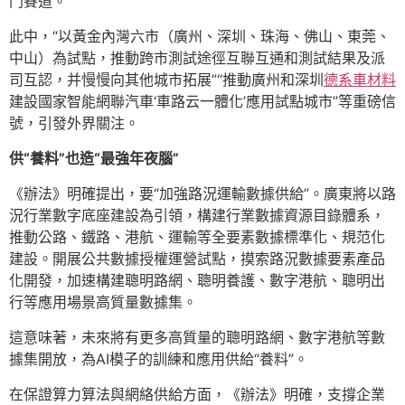
門賽道。
此中，“以黃金內灣六市（廣州、深圳、珠海、佛山、東莞、
中山）為試點，推動跨市測試途徑互聯互通和測試結果及派
司互認，并慢慢向其他城市拓展”“推動廣州和深圳
德系車材料
建設國家智能網聯汽車‘車路云一體化’應用試點城市”等重磅信
號，引發外界關注。
供“養料”也造“最強年夜腦”
《辦法》明確提出，要“加強路況運輸數據供給”。廣東將以路
況行業數字底座建設為引領，構建行業數據資源目錄體系，
推動公路、鐵路、港航、運輸等全要素數據標準化、規范化
建設。開展公共數據授權運營試點，摸索路況數據要素產品
化開發，加速構建聰明路網、聰明養護、數字港航、聰明出
行等應用場景高質量數據集。
這意味著，未來將有更多高質量的聰明路網、數字港航等數
據集開放，為AI模子的訓練和應用供給“養料”。
在保證算力算法與網絡供給方面，《辦法》明確，支撐企業