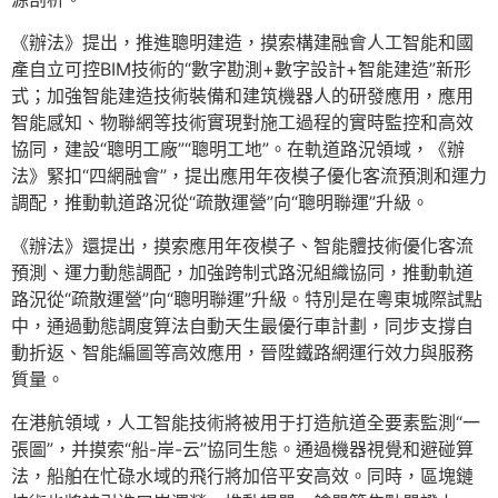
《辦法》提出，推進聰明建造，摸索構建融會人工智能和國
產自立可控BIM技術的“數字勘測+數字設計+智能建造”新形
式；加強智能建造技術裝備和建筑機器人的研發應用，應用
智能感知、物聯網等技術實現對施工過程的實時監控和高效
協同，建設“聰明工廠”“聰明工地”。在軌道路況領域，《辦
法》緊扣“四網融會”，提出應用年夜模子優化客流預測和運力
調配，推動軌道路況從“疏散運營”向“聰明聯運”升級。
《辦法》還提出，摸索應用年夜模子、智能體技術優化客流
預測、運力動態調配，加強跨制式路況組織協同，推動軌道
路況從“疏散運營”向“聰明聯運”升級。特別是在粵東城際試點
中，通過動態調度算法自動天生最優行車計劃，同步支撐自
動折返、智能編圖等高效應用，晉陞鐵路網運行效力與服務
質量。
在港航領域，人工智能技術將被用于打造航道全要素監測“一
張圖”，并摸索“船-岸-云”協同生態。通過機器視覺和避碰算
法，船舶在忙碌水域的飛行將加倍平安高效。同時，區塊鏈