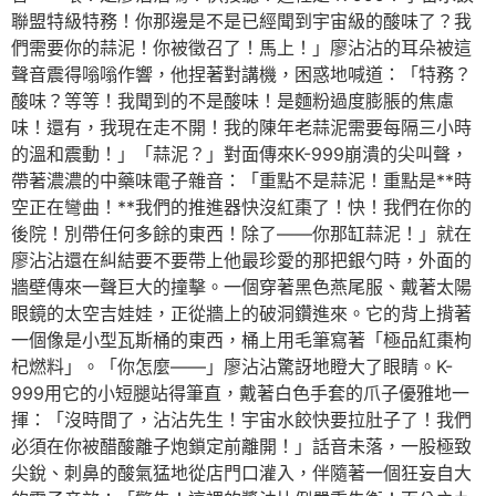
聯盟特級特務！你那邊是不是已經聞到宇宙級的酸味了？我
們需要你的蒜泥！你被徵召了！馬上！」廖沾沾的耳朵被這
聲音震得嗡嗡作響，他捏著對講機，困惑地喊道：「特務？
酸味？等等！我聞到的不是酸味！是麵粉過度膨脹的焦慮
味！還有，我現在走不開！我的陳年老蒜泥需要每隔三小時
的溫和震動！」「蒜泥？」對面傳來K-999崩潰的尖叫聲，
帶著濃濃的中藥味電子雜音：「重點不是蒜泥！重點是**時
空正在彎曲！**我們的推進器快沒紅棗了！快！我們在你的
後院！別帶任何多餘的東西！除了——你那缸蒜泥！」就在
廖沾沾還在糾結要不要帶上他最珍愛的那把銀勺時，外面的
牆壁傳來一聲巨大的撞擊。一個穿著黑色燕尾服、戴著太陽
眼鏡的太空吉娃娃，正從牆上的破洞鑽進來。它的背上揹著
一個像是小型瓦斯桶的東西，桶上用毛筆寫著「極品紅棗枸
杞燃料」。「你怎麼——」廖沾沾驚訝地瞪大了眼睛。K-
999用它的小短腿站得筆直，戴著白色手套的爪子優雅地一
揮：「沒時間了，沾沾先生！宇宙水餃快要拉肚子了！我們
必須在你被醋酸離子炮鎖定前離開！」話音未落，一股極致
尖銳、刺鼻的酸氣猛地從店門口灌入，伴隨著一個狂妄自大