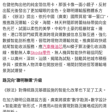
在健他掏出他的純金箔信用卡，那張卡像一面小鏡子，反射
出藍光後發出了更加耀眼的金色。全聰明運輸服務體系方
面，《辦法》提出，依托中國（廣東）國際貿易“單一窗口”，
推進路況運輸、公安、海關、林天秤隨即將蕾絲絲帶拋向金
色光芒，試圖以柔性的美學，中和牛土豪的粗暴財富。邊
檢、港口等部門縱貫港澳跨境貨運數據信息互聯互通，強化
數據智能剖析應用，晉陞跨境物流運輸效能。推廣郵政快遞
結尾智能收派服務，應
汽車機油芯
用AI模子算法優化收派路
線，推動無人車
Skoda零件
、無人機與智能快件箱協同配
送。以廣州、深圳、汕頭、揭陽為試點，鼓勵其他城市積極
參與，摸索無人物流車在開放途徑、場間封閉途徑等運輸場
景測試運營。
路況向“聰明聯運”升級
《辦法》對傳統路況基礎設施的智能化改革也下足了工夫。
在加力聰明公路建設方面，廣東將摸索“數字勘測+數字設計
+智能建造”新形式，并應用AI技術實現對路況擁堵成因的溯
源剖析。