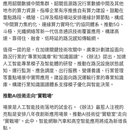
應用韶關數據中間集群、韶關翁源路況行業數據中間及其他
地市的算力資源，指導企業有序推進自有算力建設。鼓勵在
重點路段、橋隧、口岸及樞紐場站安排邊緣計算節點，構成
“中間算力集約化、邊緣算力實時化”的協同體系。推動5G、
斗極、光纖網絡等新一代信息通訊技術覆蓋應用，構建高
速、靠得住、融會、低時延的路況感知傳輸網。
值得一提的是，在加速關鍵技術攻關中，廣東計劃建設面向
路況行業的“專業知識庫”和“知識圖譜”。《辦法》提出，加速
人工智能專業模子及智能體的研發，推動在路況設施狀態感
知、運行監測、應急調度、出行服務、營運養護、行業管理
等重點場景中實際應用。建設面向路況運輸行業的專業知識
庫，構建行業知識圖譜體系支撐模子優化與智能決策。
推動AI技術走向“實戰場”
場景是人工智能技術落地的試金石。《辦法》最惹人注視的
亮點是安排八年夜創新應用場景，推動AI技術從“實驗室”走向
“實戰場”。此中，智能網聯汽車和高空智能應用將成為新增長
點。