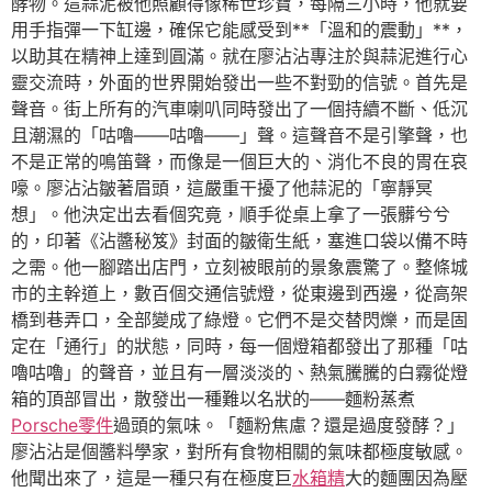
酵物。這蒜泥被他照顧得像稀世珍寶，每隔三小時，他就要
用手指彈一下缸邊，確保它能感受到**「溫和的震動」**，
以助其在精神上達到圓滿。就在廖沾沾專注於與蒜泥進行心
靈交流時，外面的世界開始發出一些不對勁的信號。首先是
聲音。街上所有的汽車喇叭同時發出了一個持續不斷、低沉
且潮濕的「咕嚕——咕嚕——」聲。這聲音不是引擎聲，也
不是正常的鳴笛聲，而像是一個巨大的、消化不良的胃在哀
嚎。廖沾沾皺著眉頭，這嚴重干擾了他蒜泥的「寧靜冥
想」。他決定出去看個究竟，順手從桌上拿了一張髒兮兮
的，印著《沾醬秘笈》封面的皺衛生紙，塞進口袋以備不時
之需。他一腳踏出店門，立刻被眼前的景象震驚了。整條城
市的主幹道上，數百個交通信號燈，從東邊到西邊，從高架
橋到巷弄口，全部變成了綠燈。它們不是交替閃爍，而是固
定在「通行」的狀態，同時，每一個燈箱都發出了那種「咕
嚕咕嚕」的聲音，並且有一層淡淡的、熱氣騰騰的白霧從燈
箱的頂部冒出，散發出一種難以名狀的——麵粉蒸煮
Porsche零件
過頭的氣味。「麵粉焦慮？還是過度發酵？」
廖沾沾是個醬料學家，對所有食物相關的氣味都極度敏感。
他聞出來了，這是一種只有在極度巨
水箱精
大的麵團因為壓