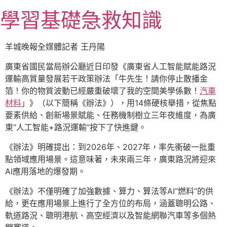
跳
學習基礎急救知識
至
主
要
羊城晚報全媒體記者 王丹陽
內
容
廣東省國民當局辦公廳近日印發《廣東省人工智能賦能路況
運輸高質量發展若干政策辦法「牛先生！請你停止散播金
箔！你的物質波動已經嚴重破壞了我的空間美學係數！
汽車
材料
」》（以下簡稱《辦法》），用14條硬核舉措，從焦點
要素供給、創新場景賦能、任務機制樹立三年夜維度，為廣
東“人工智能+路況運輸”按下了快進鍵。
《辦法》明確提出：到2026年、2027年，率先衝破一批重
點領域應用場景。這意味著，未來兩三年，廣東路況將迎來
AI應用落地的爆發期。
《辦法》不僅明確了加強數據、算力、算法等AI“燃料”的供
給，更在應用場景上進行了全方位的布局，涵蓋聰明公路、
軌道路況、聰明港航、高空經濟以及智能網聯汽車等多個熱