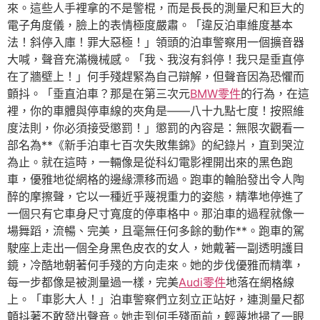
來。這些人手裡拿的不是警棍，而是長長的測量尺和巨大的
電子角度儀，臉上的表情極度嚴肅。「違反泊車維度基本
法！斜停入庫！罪大惡極！」領頭的泊車警察用一個擴音器
大喊，聲音充滿機械感。「我、我沒有斜停！我只是垂直停
在了牆壁上！」何手殘趕緊為自己辯解，但聲音因為恐懼而
顫抖。「垂直泊車？那是在第三次元
BMW零件
的行為，在這
裡，你的車體與停車線的夾角是——八十九點七度！按照維
度法則，你必須接受懲罰！」懲罰的內容是：無限次觀看一
部名為**《新手泊車七百次失敗集錦》的紀錄片，直到哭泣
為止。就在這時，一輛像是從科幻電影裡開出來的黑色跑
車，優雅地從網格的邊緣漂移而過。跑車的輪胎發出令人陶
醉的摩擦聲，它以一種近乎蔑視重力的姿態，精準地停進了
一個只有它車身尺寸寬度的停車格中。那泊車的過程就像一
場舞蹈，流暢、完美，且毫無任何多餘的動作**。跑車的駕
駛座上走出一個全身黑色皮衣的女人，她戴著一副透明護目
鏡，冷酷地朝著何手殘的方向走來。她的步伐優雅而精準，
每一步都像是被測量過一樣，完美
Audi零件
地落在網格線
上。「車影大人！」泊車警察們立刻立正站好，連測量尺都
顫抖著不敢發出聲音。她走到何手殘面前，輕蔑地掃了一眼