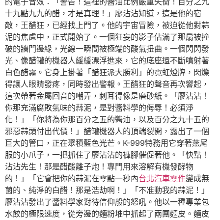
的電子音效：「警告！這裡的醬油比例嚴重失衡！百分之九
十九點九九的醋，才是真理！」廖沾沾知道，這是他的宿
敵，王醋狂，已經找上門了。他的宇宙冒險，被迫從他對蒜
泥的焦慮中，正式開始了。一個狂妄的影子佔滿了那扇被撞
破的牆門邊緣，光線一瞬間被極端的酸氣扭曲。一個閃閃發
光、像醋罐的機器人緩緩漂浮進來，它的底座還不斷噴射著
白色醋霧。它身上掛著「醋狂派大勝利」的霓虹燈牌，閃爍
得讓人眼睛發疼，同時發出警報。王醋狂的聲音再次響起，
這次帶著金屬回音的嘲弄，刺耳得像是磨砂紙。「廖沾沾！
你那充滿腐敗氣味的蒜泥，是對醬料學的侮辱！必須淨
化！」「你將為你那百分之五的醬油，以及百分之九十五的
邪惡蒜頭付出代價！」醋罐機器人的頂端裂開，露出了一個
巨大的管口，正在聚積藍色光芒。K-999特務用它穿著燕尾
服的小爪子，一把抓住了廖沾沾的褲腳催促著他。「快點！
沾沾先生！那是醋酸離子炮！專門用來溶解有機發酵物
的！」「它會把你的蒜泥在零點一秒內
台北汽車零件
變成無
菌的、純淨的白醋！那是浩劫啊！」「不准動我的蒜泥！」
廖沾沾發出了醬料學家對待信仰般的怒吼。他以一種專業包
水餃的極限速度，從旁邊的麵粉堆中抓起了兩團麵皮。麵皮