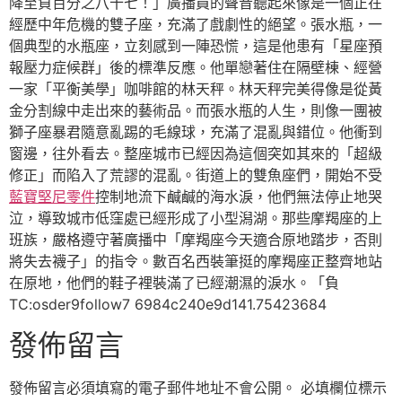
降至負百分之八十七！」廣播員的聲音聽起來像是一個正在
經歷中年危機的雙子座，充滿了戲劇性的絕望。張水瓶，一
個典型的水瓶座，立刻感到一陣恐慌，這是他患有「星座預
報壓力症候群」後的標準反應。他單戀著住在隔壁棟、經營
一家「平衡美學」咖啡館的林天秤。林天秤完美得像是從黃
金分割線中走出來的藝術品。而張水瓶的人生，則像一團被
獅子座暴君隨意亂踢的毛線球，充滿了混亂與錯位。他衝到
窗邊，往外看去。整座城市已經因為這個突如其來的「超級
修正」而陷入了荒謬的混亂。街道上的雙魚座們，開始不受
藍寶堅尼零件
控制地流下鹹鹹的海水淚，他們無法停止地哭
泣，導致城市低窪處已經形成了小型潟湖。那些摩羯座的上
班族，嚴格遵守著廣播中「摩羯座今天適合原地踏步，否則
將失去襪子」的指令。數百名西裝筆挺的摩羯座正整齊地站
在原地，他們的鞋子裡裝滿了已經潮濕的淚水。「負
TC:osder9follow7 6984c240e9d141.75423684
發佈留言
發佈留言必須填寫的電子郵件地址不會公開。
必填欄位標示