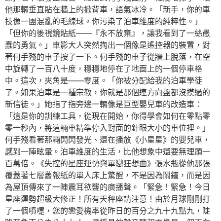
他那輛垂直貼在牆上的掀背車，語氣冰冷。「新手，你的車
技像一團混亂的毛線球。你污染了泊車維度的純粹性。」
「但你的後視鏡貼紙——『永不放棄』，讓我看到了一絲愚
蠢的勇氣。」車影大人突然掏出一個像是遙控器的裝置，對
著何手殘的車子按了一下。何手殘的車子從牆上脫落，在空
中旋轉了一百八十度，穩穩地停在了地面上的一個停車格
中。這次，夾角是——零度。「你被分配給我的泊車學徒
了。如果泊車是一種宗教，你就是那個連方向盤都沒摸過的
新信徒。」她指了指旁邊一輛像是巨型嬰兒車的改造車：
「這是你的訓練工具，從現在開始，你得學會如何在零點零
零一秒內，將這輛車精準停入對面的針眼大小的車位裡。」
何手殘看著那輛閃閃發光、還在播放《小星星》的嬰兒車，
感到一陣眩暈。泊車維度的生活，比他想象中還要無理頭一
百萬倍。《失控的星座運勢與單戀狂想曲》張水瓶從他那張
覆蓋著七層舊報紙的單人床上驚醒，不是因為鬧鐘，而是因
為屋頂傳來了一陣震耳欲聾的廣播聲。「緊急！緊急！今日
星座運勢超級大修正！所有天秤座請注意！由於月球剛剛打
了一個噴嚏，您的戀愛機率從昨日的百分之九十九點九，陡