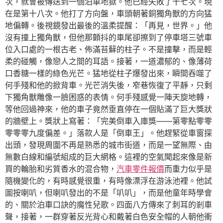
次，就會被傳送到一個泊車地獄。他已經失敗了十七次。現
在是第十八次。他打了方向盤，車頭朝著銅獨角獸的方向猛
地偏轉。後視鏡發出最後的溫柔提醒：「再見，世界。」他
沒有撞上獨角獸，但他那顫抖的車尾卻擦到了停車塔三號車
位入口處的一根古老、佈滿苔蘚的柱子。不是撞擊，而是輕
柔的碰觸，像戀人之間的耳語。接著，一道濃郁的、像薄荷
口香糖一樣的綠色光芒。猛地從柱子爆發出來，瞬間吞噬了
何手殘和他的掀背車。光芒消失後，窄巷恢復了平靜，只剩
下獨角獸雕像一臉困惑的表情。何手殘感覺一陣天旋地轉，
等他回過神來，他的車子竟然垂直停在一個貼滿了巨大獎狀
的牆壁上。獎狀上寫著：「完美倒車入庫獎——第零點零零
零零零九度偏差。」落款人是「倒車王」。他趕緊從車窗探
出頭，發現周圍不再是熟悉的城市街道，而是一望無際、由
無數白線和編號組成的巨大網格。這裡的空氣聞起來像是新
買的輪胎和劣質香水的混合物，
汽車零件報價
而重力似乎是
隨機變化的，有時感覺很重，有時像漂浮在游泳池裡。他試
圖按喇叭，但喇叭發出的不是「叭叭」，而是他童年時學會
的、關於泊車口訣的魔性兒歌。四面八方傳來了刺耳的剎車
聲，接著，一群穿著反光背心和戴著白色安全帽的人朝他衝