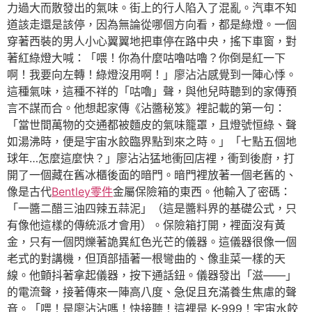
力過大而散發出的氣味。街上的行人陷入了混亂。汽車不知
道該走還是該停，因為無論從哪個方向看，都是綠燈。一個
穿著西裝的男人小心翼翼地把車停在路中央，搖下車窗，對
著紅綠燈大喊：「喂！你為什麼咕嚕咕嚕？你倒是紅一下
啊！我要向左轉！綠燈沒用啊！」廖沾沾感覺到一陣心悸。
這種氣味，這種不祥的「咕嚕」聲，與他兒時聽到的家傳預
言不謀而合。他想起家傳《沾醬秘笈》裡記載的第一句：
「當世間萬物的交通都被麵皮的氣味籠罩，且燈號恒綠、聲
如湯沸時，便是宇宙水餃臨界點到來之時。」「七點五個地
球年…怎麼這麼快？」廖沾沾猛地衝回店裡，衝到後廚，打
開了一個藏在舊冰櫃後面的暗門。暗門裡放著一個老舊的、
像是古代
Bentley零件
金屬保險箱的東西。他輸入了密碼：
「一醬二醋三油四辣五蒜泥」（這是醬料界的基礎公式，只
有像他這樣的傳統派才會用）。保險箱打開，裡面沒有黃
金，只有一個閃爍著詭異紅色光芒的儀器。這儀器很像一個
老式的對講機，但頂部插著一根彎曲的、像韭菜一樣的天
線。他顫抖著拿起儀器，按下通話鈕。儀器發出「滋——」
的電流聲，接著傳來一陣高八度、急促且充滿養生焦慮的聲
音。「喂！是廖沾沾嗎！快接聽！這裡是 K-999！宇宙水餃