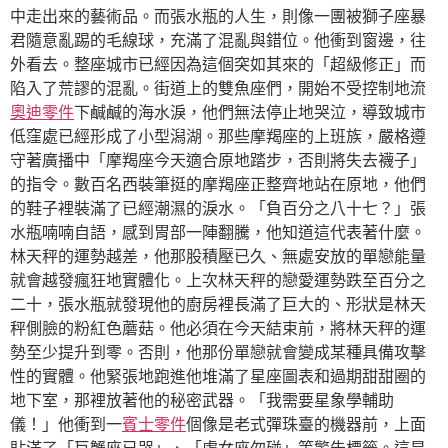
中走出來的藝術品。而張水瓶的人生，則像一團被獅子座暴
君隨意亂踢的毛線球，充滿了混亂與錯位。他衝到窗邊，往
外看去。整座城市已經因為這個突如其來的「超級修正」而
陷入了荒謬的混亂。街道上的雙魚座們，開始不受控制地流
奧迪零件
下鹹鹹的海水淚，他們無法停止地哭泣，導致城市
低窪處已經形成了小型潟湖。那些摩羯座的上班族，嚴格遵
守著廣播中「摩羯座今天適合原地踏步，否則將失去襪子」
的指令。數百名西裝筆挺的摩羯座正整齊地站在原地，他們
的鞋子裡裝滿了已經潮濕的淚水。「負百分之八十七？」張
水瓶喃喃自語，感到胃部一陣翻騰，他知道這代表著什麼。
林天秤的運勢越差，他那股積壓已久、無處安放的單戀能量
就會越發瘋狂地實體化。上次林天秤的戀愛運勢跌至百分之
二十，張水瓶就發現他的廚房裡長滿了巨大的、形狀是林天
秤側臉的粉紅色蘑菇。他必須在今天結束前，將林天秤的運
勢至少提升到零。否則，他那份單戀就會變成某種具備攻擊
性的實體。他緊張地跑進他堆滿了星座圖表和過期甜甜圈的
地下室，那裡放著他的秘密武器。「我需要星象學輔助
儀！」他衝到一
賓士零件
個像是老式彈珠臺的機器前，上面