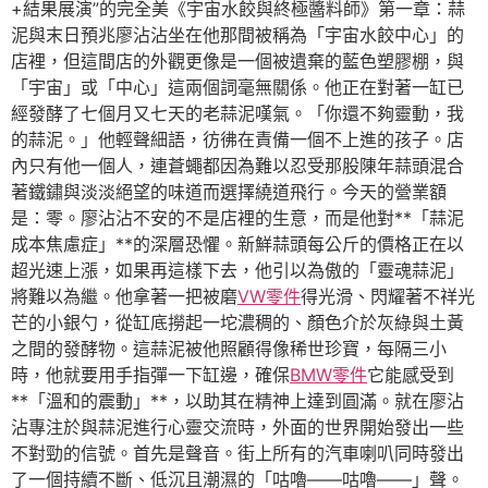
+結果展演”的完全美《宇宙水餃與終極醬料師》第一章：蒜
泥與末日預兆廖沾沾坐在他那間被稱為「宇宙水餃中心」的
店裡，但這間店的外觀更像是一個被遺棄的藍色塑膠棚，與
「宇宙」或「中心」這兩個詞毫無關係。他正在對著一缸已
經發酵了七個月又七天的老蒜泥嘆氣。「你還不夠靈動，我
的蒜泥。」他輕聲細語，彷彿在責備一個不上進的孩子。店
內只有他一個人，連蒼蠅都因為難以忍受那股陳年蒜頭混合
著鐵鏽與淡淡絕望的味道而選擇繞道飛行。今天的營業額
是：零。廖沾沾不安的不是店裡的生意，而是他對**「蒜泥
成本焦慮症」**的深層恐懼。新鮮蒜頭每公斤的價格正在以
超光速上漲，如果再這樣下去，他引以為傲的「靈魂蒜泥」
將難以為繼。他拿著一把被磨
VW零件
得光滑、閃耀著不祥光
芒的小銀勺，從缸底撈起一坨濃稠的、顏色介於灰綠與土黃
之間的發酵物。這蒜泥被他照顧得像稀世珍寶，每隔三小
時，他就要用手指彈一下缸邊，確保
BMW零件
它能感受到
**「溫和的震動」**，以助其在精神上達到圓滿。就在廖沾
沾專注於與蒜泥進行心靈交流時，外面的世界開始發出一些
不對勁的信號。首先是聲音。街上所有的汽車喇叭同時發出
了一個持續不斷、低沉且潮濕的「咕嚕——咕嚕——」聲。