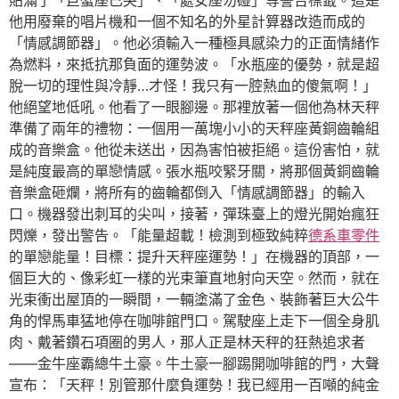
貼滿了「巨蟹座已哭」、「處女座勿碰」等警告標籤。這是
他用廢棄的唱片機和一個不知名的外星計算器改造而成的
「情感調節器」。他必須輸入一種極具感染力的正面情緒作
為燃料，來抵抗那負面的運勢波。「水瓶座的優勢，就是超
脫一切的理性與冷靜…才怪！我只有一腔熱血的傻氣啊！」
他絕望地低吼。他看了一眼腳邊。那裡放著一個他為林天秤
準備了兩年的禮物：一個用一萬塊小小的天秤座黃銅齒輪組
成的音樂盒。他從未送出，因為害怕被拒絕。這份害怕，就
是純度最高的單戀情感。張水瓶咬緊牙關，將那個黃銅齒輪
音樂盒砸爛，將所有的齒輪都倒入「情感調節器」的輸入
口。機器發出刺耳的尖叫，接著，彈珠臺上的燈光開始瘋狂
閃爍，發出警告。「能量超載！檢測到極致純粹
德系車零件
的單戀能量！目標：提升天秤座運勢！」在機器的頂部，一
個巨大的、像彩虹一樣的光束筆直地射向天空。然而，就在
光束衝出屋頂的一瞬間，一輛塗滿了金色、裝飾著巨大公牛
角的悍馬車猛地停在咖啡館門口。駕駛座上走下一個全身肌
肉、戴著鑽石項圈的男人，那人正是林天秤的狂熱追求者
——金牛座霸總牛土豪。牛土豪一腳踢開咖啡館的門，大聲
宣布：「天秤！別管那什麼負運勢！我已經用一百噸的純金