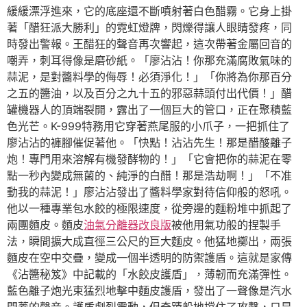
緩緩漂浮進來，它的底座還不斷噴射著白色醋霧。它身上掛
著「醋狂派大勝利」的霓虹燈牌，閃爍得讓人眼睛發疼，同
時發出警報。王醋狂的聲音再次響起，這次帶著金屬回音的
嘲弄，刺耳得像是磨砂紙。「廖沾沾！你那充滿腐敗氣味的
蒜泥，是對醬料學的侮辱！必須淨化！」「你將為你那百分
之五的醬油，以及百分之九十五的邪惡蒜頭付出代價！」醋
罐機器人的頂端裂開，露出了一個巨大的管口，正在聚積藍
色光芒。K-999特務用它穿著燕尾服的小爪子，一把抓住了
廖沾沾的褲腳催促著他。「快點！沾沾先生！那是醋酸離子
炮！專門用來溶解有機發酵物的！」「它會把你的蒜泥在零
點一秒內變成無菌的、純淨的白醋！那是浩劫啊！」「不准
動我的蒜泥！」廖沾沾發出了醬料學家對待信仰般的怒吼。
他以一種專業包水餃的極限速度，從旁邊的麵粉堆中抓起了
兩團麵皮。麵皮
油氣分離器改良版
被他用氣功般的捏製手
法，瞬間擴大成直徑三公尺的巨大麵皮。他猛地擲出，兩張
麵皮在空中交疊，變成一個半透明的防禦護盾。這就是家傳
《沾醬秘笈》中記載的「水餃皮護盾」，薄韌而充滿彈性。
藍色離子炮光束猛烈地擊中麵皮護盾，發出了一聲像是汽水