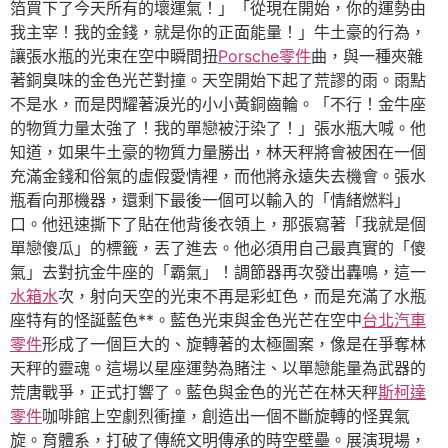
箔買下了今天所有的壞運氣！」「從現在開始，你的運勢由
我主宰！我的金錢，就是你的正面能量！」牛土豪的行為，
讓張水瓶的光束在空中瞬間扭
Porsche零件
曲，與一種夾雜
著銅臭味的金色光芒對撞。天空開始下起了荒謬的雨。雨點
不是水，而是閃耀著淚光的小小黃銅齒輪。「不行！金牛座
的物質力量太強了！我的單戀被汙染了！」張水瓶大喊。他
知道，如果牛土豪的物質力量勝出，林天秤將會被困在一個
充滿金錢和俗氣的虛假愛情裡，而他將永遠失去機會。張水
瓶看向那機器，還剩下最後一個可以輸入的「情緒燃料」
口。他迅速撕下了貼在他背後衣領上，那張寫著「我就是個
單戀傻瓜」的標籤，丟了進去。他必須用自己最真實的「傻
氣」去對抗金牛座的「霸氣」！調節器再次發出轟鳴，這一
水箱水
次，射向天空的光束不再是彩虹色，而是充滿了水瓶
座特有的怪誕藍色**。藍色光束與金色光芒在空中
台北汽車
零件
形成了一個巨大的、旋轉著的太極圖案，像是在爭奪林
天秤的靈魂。這場以星座運勢為賭注、以單戀能量為武器的
荒唐戰爭，正式打響了。藍色與金色的光芒在林天秤
斯柯達
零件
咖啡館上空劇烈衝撞，創造出一個不斷旋轉的怪異氣
旋。育體系，打破了傳統文明傳承的時空壁壘。展演現場，