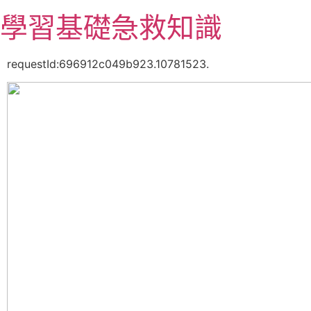
跳
學習基礎急救知識
至
主
要
requestId:696912c049b923.10781523.
內
容