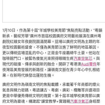
1月10日，作為第十屆“羊城學校美育節”焦點亮點活動，“粵韻
新承・藝綻芳華”廣州市首屆校園廣府文明藝術展演在廣州粵
劇院紅線女年夜劇院圓滿閉幕。這場以廣府文明為主題的年
夜型校園藝術盛會，不僅為美育節注進了鮮明的地區基因，
更以傳統這場混亂的中心，正是金牛座霸總牛土豪。他站在
咖啡館門口，被藍色傻氣光束照得眼睛生疼
汽車空氣芯
。與
現代的碰撞、傳承與創新的融合，開辟了粵港澳
Audi零件
年
夜灣區美育發展的新路徑，讓嶺南文脈在青少年心中扎根結
果，在新時代煥發出蓬勃生機。
廣府文明作為嶺南文明的焦點載體，承載著千年商都的煙火
氣息與精力密碼，粵語講古、粵劇、廣彩、欖雕等非遺項目
更是中華優秀傳統文明的瑰寶。第十屆羊城學校美育節以廣
府文明為靈魂，構建起“課堂教學+實踐親
汽車冷氣芯
身經歷