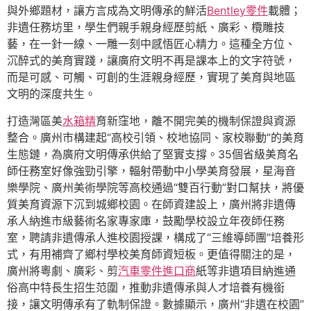
與外鄉題材，讓方言成為文明傳承的鮮活
Bentley零件
載體；
非遺任務坊里，學生們親手親身經歷剪紙、廣彩、欖雕技
藝，在一針一線、一雕一刻中感悟匠心精力。這種全方位、
沉醉式的美育實踐，讓廣府文明不再是課本上的文字符號，
而是可感、可觸、可創的生涯親身經歷，實現了美育與地區
文明的深度共生。
打造灣區美
水箱精
育新窪地，離不開完美的機制保證與資源
整合。廣州市構建起“高校引領、校地協同、家校聯動”的美育
生態鏈，為廣府文明傳承供給了堅實支撐。35個省級美育名
師任務室好像強勁引擎，輻射帶動中小學美育發展，星海音
樂學院、廣州美術學院等高校通過“雙百行動”對口幫扶，將優
質美育資源下沉到城鄉校園。在師資建設上，廣州將非遺傳
承人納進市級藝術名家專家庫，鼓勵學校設立年夜師任務
室，聘請非遺傳承人進校園授課，構成了“三維導師團”培養形
式，有用補齊了鄉村學校美育師資短板。更值得關注的是，
廣州將粵劇、廣彩、剪
汽車零件進口商
紙等非遺項目納進通
俗高中特長生招生范圍，推動非遺傳承與人才培養有機銜
接，讓文明傳承有了軌制保證。數據顯示，廣州“非遺在校園”