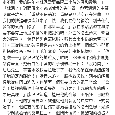
走不開！我的陳年老蒜泥需要每隔三小時的溫和震動！」
「蒜泥？」對面傳來K-999崩潰的尖叫聲，帶著濃濃的中藥
味電子雜音：「重點不是蒜泥！重點是**時空正在彎曲！**
我們的推進器快沒紅棗了！快！我們在你的後院！別帶任何
多餘的東西！除了——你那缸蒜泥！」就在廖沾沾還在糾結
要不要帶上他最珍愛的那把銀勺時，外面的牆壁傳來一聲巨
大的撞擊。一個穿著黑色燕尾服、戴著太陽眼鏡的太空吉娃
娃，正從牆上的破洞鑽進來。它的背上揹著一個像是小型瓦
斯桶的東西，桶上用毛筆寫著「極品紅棗枸杞燃料」。「你
怎麼——」廖沾沾驚訝地瞪大了眼睛。K-999用它的小短腿
站得筆直，戴著白色手套的爪子優雅地一揮：「沒時間了，
沾沾先生！宇宙水餃快要拉肚子了！我們必須在你被醋酸離
子炮鎖定前離開！」話音未落，一股極致尖銳、刺鼻的酸氣
猛地從店門口灌入，伴隨著一個狂妄自大的電子音效：「警
告！這裡的醬油比例嚴重失衡！百分之九十九點九九的醋，
才是真理！」廖沾沾知道，這是他的宿敵，王醋狂，已經找
上門了。他的宇宙冒險，被迫從他對蒜泥的焦慮中，正式開
始了。一個狂妄的影子佔滿了那扇被撞破的牆門邊緣，光線
一瞬間被極端的酸氣扭曲。一個閃閃發光、像醋罐的機器人