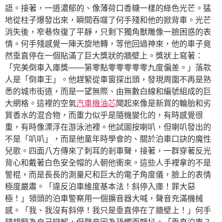
語。接著，一道濃郁的、像薄荷口香糖一樣的綠色光芒。猛
地從柱子爆發出來，瞬間吞噬了何手殘和他的掀背車。光芒
消失後，窄巷恢復了平靜，只剩下獨角獸雕像一臉困惑的表
情。何手殘感覺一陣天旋地轉，等他回過神來，他的車子竟
然垂直停在一個貼滿了巨大獎狀的牆壁上。獎狀上寫著：
「完美倒車入庫獎——第零點零零零零零九度偏差。」落款
人是「倒車王」。他趕緊從車窗探出頭，發現周圍不再是熟
悉的城市街道，而是一望無際、由無數白線和編號組成的巨
大網格。這裡的空氣
汽車機油芯
聞起來像是新買的輪胎和劣
質香水的混合物，而重力似乎是隨機變化的，有時感覺很
重，有時像漂浮在游泳池裡。他試圖按喇叭，但喇叭發出的
不是「叭叭」，而是他童年時學會的、關於泊車口訣的魔性
兒歌。四面八方傳來了刺耳的剎車聲，接著，一群穿著反光
背心和戴著白色安全帽的人朝他衝來。這些人手裡拿的不是
警棍，而是長長的測量尺和巨大的電子角度儀，臉上的表情
極度嚴肅。「違反泊車維度基本法！斜停入庫！罪大惡
極！」領頭的泊車警察用一個擴音器大喊，聲音充滿機械
感。「我、我沒有斜停！我只是垂直停在了牆壁上！」何手