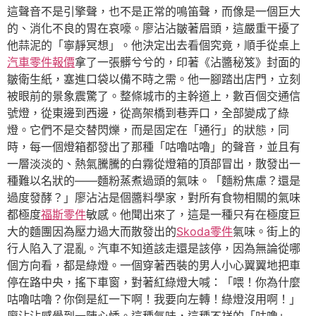
這聲音不是引擎聲，也不是正常的鳴笛聲，而像是一個巨大
的、消化不良的胃在哀嚎。廖沾沾皺著眉頭，這嚴重干擾了
他蒜泥的「寧靜冥想」。他決定出去看個究竟，順手從桌上
汽車零件報價
拿了一張髒兮兮的，印著《沾醬秘笈》封面的
皺衛生紙，塞進口袋以備不時之需。他一腳踏出店門，立刻
被眼前的景象震驚了。整條城市的主幹道上，數百個交通信
號燈，從東邊到西邊，從高架橋到巷弄口，全部變成了綠
燈。它們不是交替閃爍，而是固定在「通行」的狀態，同
時，每一個燈箱都發出了那種「咕嚕咕嚕」的聲音，並且有
一層淡淡的、熱氣騰騰的白霧從燈箱的頂部冒出，散發出一
種難以名狀的——麵粉蒸煮過頭的氣味。「麵粉焦慮？還是
過度發酵？」廖沾沾是個醬料學家，對所有食物相關的氣味
都極度
福斯零件
敏感。他聞出來了，這是一種只有在極度巨
大的麵團因為壓力過大而散發出的
Skoda零件
氣味。街上的
行人陷入了混亂。汽車不知道該走還是該停，因為無論從哪
個方向看，都是綠燈。一個穿著西裝的男人小心翼翼地把車
停在路中央，搖下車窗，對著紅綠燈大喊：「喂！你為什麼
咕嚕咕嚕？你倒是紅一下啊！我要向左轉！綠燈沒用啊！」