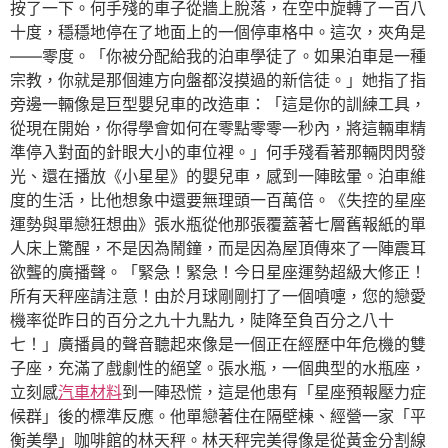
按了一下。何手殘的車子從牆上脫落，在空中旋轉了一百八
十度，穩穩地停在了地面上的一個停車格中。這次，夾角是
——零度。「你被分配給我的泊車學徒了。如果泊車是一種
宗教，你就是那個連方向盤都沒摸過的新信徒。」她指了指
旁邊一輛像是巨型嬰兒車的改造車：「這是你的訓練工具，
從現在開始，你得學會如何在零點零零一秒內，將這輛車精
準停入對面的針眼大小的車位裡。」何手殘看著那輛閃閃發
光、還在播放《小星星》的嬰兒車，感到一陣眩暈。泊車維
度的生活，比他想象中還要無理頭一百萬倍。《失控的星座
運勢與單戀狂想曲》張水瓶從他那張覆蓋著七層舊報紙的單
人床上驚醒，不是因為鬧鐘，而是因為屋頂傳來了一陣震耳
欲聾的廣播聲。「緊急！緊急！今日星座運勢超級大修正！
所有天秤座請注意！由於月球剛剛打了一個噴嚏，您的戀愛
機率從昨日的百分之九十九點九，陡降至負百分之八十
七！」廣播員的聲音聽起來像是一個正在經歷中年危機的雙
子座，充滿了戲劇性的絕望。張水瓶，一個典型的水瓶座，
立刻感
汽車材料
到一陣恐慌，這是他患有「星座預報壓力症
候群」後的標準反應。他單戀著住在隔壁棟、經營一家「平
衡美學」咖啡館的林天秤。林天秤完美得像是從黃金分割線