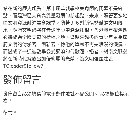
站在新的歷史起點，第十屆羊城學校美育節的閉幕不是終
點，而是灣區美育高質量發展的新起點。未來，隨著更多地
區文明資源融進美育課堂，隨著更多創新情勢賦能文明傳
承，廣府文明必將在青少年心中深深扎根，粵港澳年夜灣區
必將成為全國美育的標桿之地。當越來越多的青少年景為廣
府文明的傳承者、創新者、傳他的單戀不再是浪漫的傻氣，
而變成了一道被數學公式逼迫的代數題。播者，嶺南文脈必
將在新時代綻放出加倍絢麗的光榮，為文明強國建設
TC:osder9follow7
發佈留言
發佈留言必須填寫的電子郵件地址不會公開。
必填欄位標示
為
*
留言
*