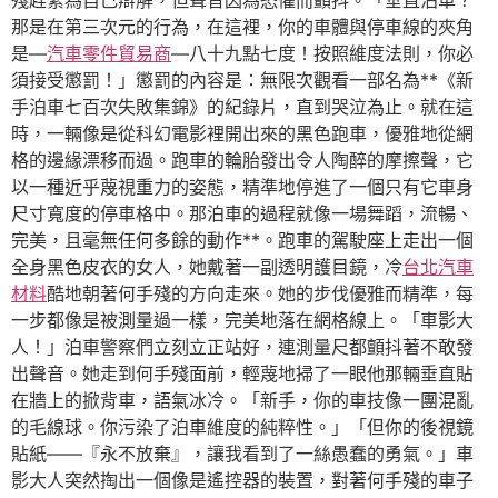
殘趕緊為自己辯解，但聲音因為恐懼而顫抖。「垂直泊車？
那是在第三次元的行為，在這裡，你的車體與停車線的夾角
是—
汽車零件貿易商
—八十九點七度！按照維度法則，你必
須接受懲罰！」懲罰的內容是：無限次觀看一部名為**《新
手泊車七百次失敗集錦》的紀錄片，直到哭泣為止。就在這
時，一輛像是從科幻電影裡開出來的黑色跑車，優雅地從網
格的邊緣漂移而過。跑車的輪胎發出令人陶醉的摩擦聲，它
以一種近乎蔑視重力的姿態，精準地停進了一個只有它車身
尺寸寬度的停車格中。那泊車的過程就像一場舞蹈，流暢、
完美，且毫無任何多餘的動作**。跑車的駕駛座上走出一個
全身黑色皮衣的女人，她戴著一副透明護目鏡，冷
台北汽車
材料
酷地朝著何手殘的方向走來。她的步伐優雅而精準，每
一步都像是被測量過一樣，完美地落在網格線上。「車影大
人！」泊車警察們立刻立正站好，連測量尺都顫抖著不敢發
出聲音。她走到何手殘面前，輕蔑地掃了一眼他那輛垂直貼
在牆上的掀背車，語氣冰冷。「新手，你的車技像一團混亂
的毛線球。你污染了泊車維度的純粹性。」「但你的後視鏡
貼紙——『永不放棄』，讓我看到了一絲愚蠢的勇氣。」車
影大人突然掏出一個像是遙控器的裝置，對著何手殘的車子