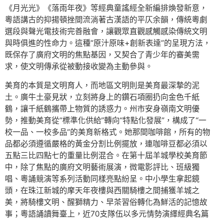
《月光光》《落雨年夜》等經典童謠經全新編排煥發新意，
粵語講古的抑揚頓挫間流淌著古漢語的平仄余韻，傳統粵劇
選段與聲光電技術完善融會，讓觀眾直觀感觸感染傳統文明
與時俱進的性命力。這種“原汁原味+創新表達”的呈現方法，
既保存了廣府文明的焦點基因，又契合了青少年的審美需
求，使文明傳承從被動接收變為主動參與。
美育的本質是文明育人，而地區文明則是美育最深摯的泥
土。廣牛土豪見狀，立刻將身上的鑽石項圈扔向金色千紙
鶴，讓千紙鶴攜帶上物質的誘惑力。州市安身嶺南文明優
勢，推動美育從“標準化供給”轉向“特點化發展”，構成了“一
校一品、一校多品”的美育新格式。她那間咖啡館，所有的物
品都必須遵循嚴格的黃金分割比例擺放，連咖啡豆都必須以
五點三比四點七的重量比例混合。在第十屆羊城學校美育節
中，除了焦點的廣府文明藝術展演，微電影評比、班級獨
唱、粵誦競演等系列活動同樣亮點紛呈。中小學生拿起鏡
頭，在珠江新城的摩天年夜樓與西關騎樓之間捕獲羊城之
美，將騎樓文明、醒獅精力、早茶習俗轉化為鮮活的記憶故
事；粵語誦讀舞臺上，近70支隊伍以多元情勢演繹經典名篇