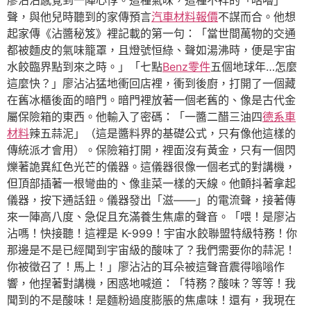
廖沾沾感覺到一陣心悸。這種氣味，這種不祥的「咕嚕」
聲，與他兒時聽到的家傳預言
汽車材料報價
不謀而合。他想
起家傳《沾醬秘笈》裡記載的第一句：「當世間萬物的交通
都被麵皮的氣味籠罩，且燈號恒綠、聲如湯沸時，便是宇宙
水餃臨界點到來之時。」「七點
Benz零件
五個地球年…怎麼
這麼快？」廖沾沾猛地衝回店裡，衝到後廚，打開了一個藏
在舊冰櫃後面的暗門。暗門裡放著一個老舊的、像是古代金
屬保險箱的東西。他輸入了密碼：「一醬二醋三油四
德系車
材料
辣五蒜泥」（這是醬料界的基礎公式，只有像他這樣的
傳統派才會用）。保險箱打開，裡面沒有黃金，只有一個閃
爍著詭異紅色光芒的儀器。這儀器很像一個老式的對講機，
但頂部插著一根彎曲的、像韭菜一樣的天線。他顫抖著拿起
儀器，按下通話鈕。儀器發出「滋——」的電流聲，接著傳
來一陣高八度、急促且充滿養生焦慮的聲音。「喂！是廖沾
沾嗎！快接聽！這裡是 K-999！宇宙水餃聯盟特級特務！你
那邊是不是已經聞到宇宙級的酸味了？我們需要你的蒜泥！
你被徵召了！馬上！」廖沾沾的耳朵被這聲音震得嗡嗡作
響，他捏著對講機，困惑地喊道：「特務？酸味？等等！我
聞到的不是酸味！是麵粉過度膨脹的焦慮味！還有，我現在