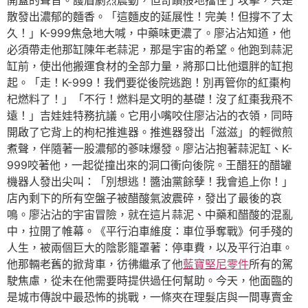
開蓋的聲音。護盾劇烈震動，但奇蹟般地擋住了攻擊，只是
散發出濃郁的麵香。「這麵皮的延展性！完美！但撐不了太
久！」K-999焦急地大喊，中藥味更濃了。廖沾沾知道，他
必須帶走他那缸陳年老蒜泥，那是宇宙的希望。他跑到蒜泥
缸前，使出他搬運食材的全部力量，將那口比他還胖的缸抱
起。「走！K-999！我們要從後院逃跑！別再管你的紅棗枸
杞燃料了！」「不行！燃料是文明的基礎！沒了紅棗我飛不
遠！」吉娃娃特務抗議。它用小嘴咬住廖沾沾的衣領，同時
開啟了它背上的枸杞推進器。推進器發出「滋滋」的輕微煎
煮聲，伴隨著一股濃郁的蔘味爆發。廖沾沾抱著蒜泥缸、K-
999咬著他，一起從撞出來的洞口衝向後院。王醋狂的醋罐
機器人發出尖叫：「別想逃！醬油黨餘孽！我會追上你！」
店內剩下的所有空盤子被醋酸氣波震碎，發出了最後的哀
鳴。廖沾沾的宇宙冒險，就在這片蒜泥、中藥和醋酸的混亂
中，拉開了帷幕。《平行泊車維度：車位爭奪戰》何手殘的
人生，被兩個巨大的陰影籠罩著：停車費，以及平行泊車。
他那輛老舊的掀背車，彷彿繼承了他
藍寶堅尼零件
所有的駕
駛焦慮，從未在他需要時提供過任何幫助。今天，他面臨的
是城市傳說中最恐怖的挑戰，一條夾在理髮店與一間專賣金