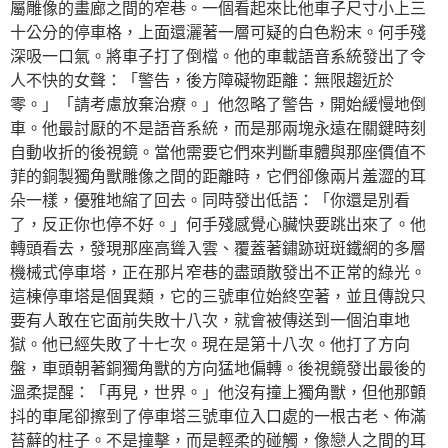
屬雕像的畫廊之間的窄巷。一個看起來比他車子尺寸小上三
十公分的停車格，上面還灑著一層可疑的白色粉末。何手殘
深吸一口氣。將車子打了倒檔。他的車載語音系統發出了令
人不快的女聲：「警告，後方障礙物距離：無限趨近於
零。」「請考慮放棄治療。」他忽略了警告，開始緩慢地倒
車。他最討厭的不是語音系統，而是那兩塊永遠在關鍵時刻
自動收折的後視鏡。當他需要它們來判斷車體與那座價值不
菲的銅製獨角獸雕像之間的距離時，它們卻像兩片羞澀的耳
朵一樣，優雅地縮了回去。同時發出低語：「你還是別看
了，反正你也停不好。」何手殘感覺心臟快要跳出來了。他
轉頭看去，發現那座高聳入雲、覆蓋著鏽跡斑斑鐵網的多層
機械式停車塔，正在那片窄巷的盡頭散發出不正常的綠光。
這棟停車塔是個異類，它的三號車位始終空著，並且傳說只
要有人敢在它面前失敗十八次，就會被傳送到一個泊車地
獄。他已經失敗了十七次。現在是第十八次。他打了方向
盤，車頭朝著銅獨角獸的方向猛地偏轉。後視鏡發出最後的
溫柔提醒：「再見，世界。」他沒有撞上獨角獸，但他那顫
抖的車尾卻擦到了停車塔三號車位入口處的一根古老、佈滿
苔蘚的柱子。不是撞擊，而是輕柔的碰觸，像戀人之間的耳