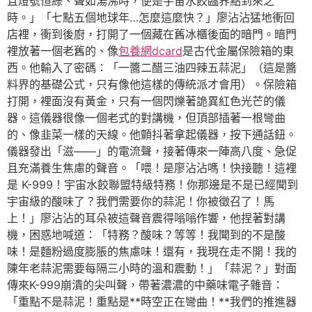
且燈號恒綠、聲如湯沸時，便是宇宙水餃臨界點到來之
時。」「七點五個地球年…怎麼這麼快？」廖沾沾猛地衝回
店裡，衝到後廚，打開了一個藏在舊冰櫃後面的暗門。暗門
裡放著一個老舊的、像
包養網dcard
是古代金屬保險箱的東
西。他輸入了密碼：「一醬二醋三油四辣五蒜泥」（這是醬
料界的基礎公式，只有像他這樣的傳統派才會用）。保險箱
打開，裡面沒有黃金，只有一個閃爍著詭異紅色光芒的儀
器。這儀器很像一個老式的對講機，但頂部插著一根彎曲
的、像韭菜一樣的天線。他顫抖著拿起儀器，按下通話鈕。
儀器發出「滋——」的電流聲，接著傳來一陣高八度、急促
且充滿養生焦慮的聲音。「喂！是廖沾沾嗎！快接聽！這裡
是 K-999！宇宙水餃聯盟特級特務！你那邊是不是已經聞到
宇宙級的酸味了？我們需要你的蒜泥！你被徵召了！馬
上！」廖沾沾的耳朵被這聲音震得嗡嗡作響，他捏著對講
機，困惑地喊道：「特務？酸味？等等！我聞到的不是酸
味！是麵粉過度膨脹的焦慮味！還有，我現在走不開！我的
陳年老蒜泥需要每隔三小時的溫和震動！」「蒜泥？」對面
傳來K-999崩潰的尖叫聲，帶著濃濃的中藥味電子雜音：
「重點不是蒜泥！重點是**時空正在彎曲！**我們的推進器