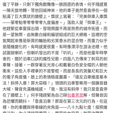
復了平靜，只剩下獨角獸雕像一臉困惑的表情。何手殘感覺
一陣天旋地轉，等他回過神來，他的車子竟然垂直停在一個
貼滿了巨大獎狀的牆壁上。獎狀上寫著：「完美倒車入庫獎
——第零點零零零零零九度偏差。」落款人是「倒車王」。
他趕緊從車窗探出頭，發現周圍不再是熟悉的城市街道，而
是一望無際、由無數白線和編號組成的巨大網格。這裡的空
氣聞起來像是新買的輪胎和劣質香水的混合物，而重力似乎
是隨機變化的，有時感覺很重，有時像漂浮在游泳池裡。他
試圖按喇叭，但喇叭發出的不是「叭叭」，而是他童年時學
會的、關於泊車口訣的魔性兒歌。四面八方傳來了刺耳的剎
車聲，接著，一群穿著反光背心和戴著白色安全帽的人朝他
衝來。這些人手裡拿的不是警棍，而是長長的測量尺和巨大
的電子角度儀，臉上的表情極度嚴肅。「違反泊車維度基本
法！斜停入庫！罪大惡極！」領頭的泊車警察用一個擴音器
大喊，聲音充滿機械感。「我、我沒有斜停！我只是垂直停
在了牆壁上！」何手殘趕緊為自己辯
包養意思
解，但聲音因
為恐懼而顫抖。「垂直泊車？那是在第三次元的行為，在這
裡，你的車體與停車線的夾角是——八十九點七度！按照維