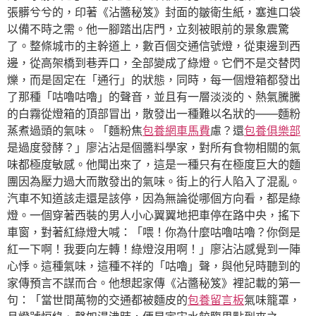
張髒兮兮的，印著《沾醬秘笈》封面的皺衛生紙，塞進口袋
以備不時之需。他一腳踏出店門，立刻被眼前的景象震驚
了。整條城市的主幹道上，數百個交通信號燈，從東邊到西
邊，從高架橋到巷弄口，全部變成了綠燈。它們不是交替閃
爍，而是固定在「通行」的狀態，同時，每一個燈箱都發出
了那種「咕嚕咕嚕」的聲音，並且有一層淡淡的、熱氣騰騰
的白霧從燈箱的頂部冒出，散發出一種難以名狀的——麵粉
蒸煮過頭的氣味。「麵粉焦
包養網車馬費
慮？還
包養俱樂部
是過度發酵？」廖沾沾是個醬料學家，對所有食物相關的氣
味都極度敏感。他聞出來了，這是一種只有在極度巨大的麵
團因為壓力過大而散發出的氣味。街上的行人陷入了混亂。
汽車不知道該走還是該停，因為無論從哪個方向看，都是綠
燈。一個穿著西裝的男人小心翼翼地把車停在路中央，搖下
車窗，對著紅綠燈大喊：「喂！你為什麼咕嚕咕嚕？你倒是
紅一下啊！我要向左轉！綠燈沒用啊！」廖沾沾感覺到一陣
心悸。這種氣味，這種不祥的「咕嚕」聲，與他兒時聽到的
家傳預言不謀而合。他想起家傳《沾醬秘笈》裡記載的第一
句：「當世間萬物的交通都被麵皮的
包養留言板
氣味籠罩，