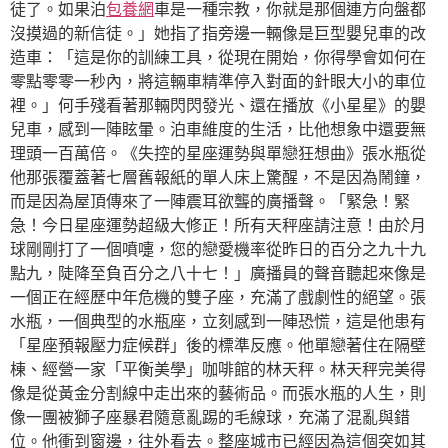
徒了。如果泊
包養網
車是一種宗教，你就是那個連方向盤都
沒摸過的新信徒。」她指了指旁邊一輛像是巨型嬰兒車的改
造車：「這是你的訓練工具，從現在開始，你得學會如何在
零點零零一秒內，將這輛車精準停入對面的針眼大小的車位
裡。」何手殘看著那輛閃閃發光、還在播放《小星星》的嬰
兒車，感到一陣眩暈。泊車維度的生活，比他想象中還要無
理頭一百萬倍。《失控的星座運勢與單戀狂想曲》張水瓶從
他那張覆蓋著七層舊報紙的單人床上驚醒，不是因為鬧鐘，
而是因為屋頂傳來了一陣震耳欲聾的廣播聲。「緊急！緊
急！今日星座運勢超級大修正！所有天秤座請注意！由於月
球剛剛打了一個噴嚏，您的戀愛機率從昨日的百分之九十九
點九，陡降至負百分之八十七！」廣播員的聲音聽起來像是
一個正在經歷中年危機的雙子座，充滿了戲劇性的絕望。張
水瓶，一個典型的水瓶座，立刻感到一陣恐慌，這是他患有
「星座預報壓力症候群」後的標準反應。他單戀著住在隔壁
棟、經營一家「平衡美學」咖啡館的林天秤。林天秤完美得
像是從黃金分割線中走出來的藝術品。而張水瓶的人生，則
像一團被獅子座暴君隨意亂踢的毛線球，充滿了混亂與錯
位。他衝到窗邊，往外看去。整座城市已經因為這個突如其