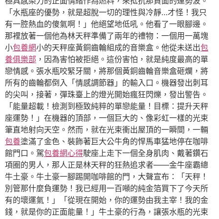
極具感染力的正面情緒作為燃料，來抵抗那負面的運勢波。
「水瓶座的優勢，就是超脫一切的理性與冷靜…才怪！我只
有一腔熱血的傻氣啊！」他絕望地低吼。他看了一眼腳邊。
那裡放著一個他為林天秤準備了兩年的禮物：一個用一萬塊
小
包養網
小的天秤座黃銅齒輪組成的音樂盒。他從未送出
包
養俱樂部
，因為害怕被拒絕。這份害怕，就是純度最高的單
戀情感。張水瓶咬緊牙關，將那個黃銅齒輪音樂盒砸爛，將
所有的齒輪都倒入「情感調節器」的輸入口。機器發出刺耳
的尖叫，接著，彈珠臺上的燈光開始瘋狂閃爍，發出警告。
「能量超載！檢測到極致純粹的單戀能量！目標：提升天秤
座運勢！」在機器的頂部，一個巨大的、像彩虹一樣的光束
筆直地射向天空。然而，就在光束衝出屋頂的一瞬間，一輛
包養
塗滿了金色、裝飾著巨大公牛角的悍馬車猛地停在咖啡
館門口。駕
包養網心得
駛座上走下一個全身肌肉、戴著鑽石
項圈的男人，那人正是林天秤的狂熱追求者——金牛座霸總
牛土豪。牛土豪一腳踢開咖啡館的門，大聲宣布：「天秤！
別管那什麼負運勢！我已經用一百噸的純金箔買下了今天所
有的壞運氣！」「從現在開始，你的運勢由我主宰！我的金
錢，就是你的正面能量！」牛土豪的行為，讓張水瓶的光束