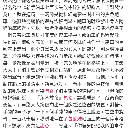
度法則，你必須接受懲罰！」懲罰的內容是：無限次觀看一
部名為**《新手泊車七百次失敗集錦》的紀錄片，直到哭泣
為止。就在這時，一輛像是從科幻電影裡開出來的黑色跑
車，優雅地從網格的邊緣漂移而過。跑車的輪胎發出令人陶
醉的摩擦聲，它以一種近乎蔑視重力的姿態，精準地停進了
一個只有它車身尺寸寬度的停車格中。那泊車的過程就像一
場舞蹈，流暢、完美，且毫無任何多餘的動作**。跑車的駕
駛座上走出一個全身黑色皮衣的女人，她戴著一副透明護目
鏡，冷酷地朝著何手殘的方向走來。她的步伐優雅而精準，
每一步都像是被測量過一樣，完美地落在網格線上。「車影
大人！」泊車警察們立刻立正站好，連測量尺都顫抖著不敢
發出聲音。她走到何手殘面前，輕蔑地掃了一眼他那輛垂直
貼在牆上的掀背車，語氣冰冷。「新手，你的車技像一團混
亂的毛線球。你污染
包養
了泊車維度的純粹性。」「但你的
後視鏡貼紙——『永不放棄』
包養
，讓我看到了一絲愚蠢的
勇氣。」車影大人突然掏出一個像是遙控器的裝置，對著何
手殘的車子按了一下。何手殘的車子從牆上脫落，在空中旋
轉了一百八十度，穩穩地停在了
包養妹
地面上的一個停車格
中。這次，夾角是
甜心
——零度。「你被分配給我的泊車學