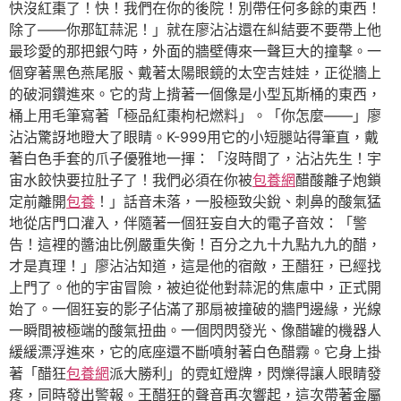
快沒紅棗了！快！我們在你的後院！別帶任何多餘的東西！
除了——你那缸蒜泥！」就在廖沾沾還在糾結要不要帶上他
最珍愛的那把銀勺時，外面的牆壁傳來一聲巨大的撞擊。一
個穿著黑色燕尾服、戴著太陽眼鏡的太空吉娃娃，正從牆上
的破洞鑽進來。它的背上揹著一個像是小型瓦斯桶的東西，
桶上用毛筆寫著「極品紅棗枸杞燃料」。「你怎麼——」廖
沾沾驚訝地瞪大了眼睛。K-999用它的小短腿站得筆直，戴
著白色手套的爪子優雅地一揮：「沒時間了，沾沾先生！宇
宙水餃快要拉肚子了！我們必須在你被
包養網
醋酸離子炮鎖
定前離開
包養
！」話音未落，一股極致尖銳、刺鼻的酸氣猛
地從店門口灌入，伴隨著一個狂妄自大的電子音效：「警
告！這裡的醬油比例嚴重失衡！百分之九十九點九九的醋，
才是真理！」廖沾沾知道，這是他的宿敵，王醋狂，已經找
上門了。他的宇宙冒險，被迫從他對蒜泥的焦慮中，正式開
始了。一個狂妄的影子佔滿了那扇被撞破的牆門邊緣，光線
一瞬間被極端的酸氣扭曲。一個閃閃發光、像醋罐的機器人
緩緩漂浮進來，它的底座還不斷噴射著白色醋霧。它身上掛
著「醋狂
包養網
派大勝利」的霓虹燈牌，閃爍得讓人眼睛發
疼，同時發出警報。王醋狂的聲音再次響起，這次帶著金屬