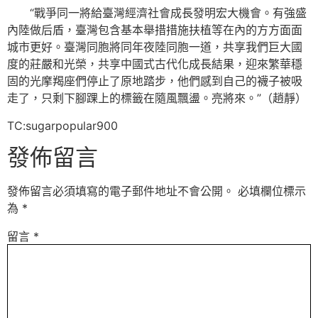
“戰爭同一將給臺灣經濟社會成長發明宏大機會。有強盛
內陸做后盾，臺灣包含基本舉措措施扶植等在內的方方面面
城市更好。臺灣同胞將同年夜陸同胞一道，共享我們巨大國
度的莊嚴和光榮，共享中國式古代化成長結果，迎來繁華穩
固的光摩羯座們停止了原地踏步，他們感到自己的襪子被吸
走了，只剩下腳踝上的標籤在隨風飄盪。亮將來。”
（趙靜）
TC:sugarpopular900
發佈留言
發佈留言必須填寫的電子郵件地址不會公開。
必填欄位標示
為
*
留言
*