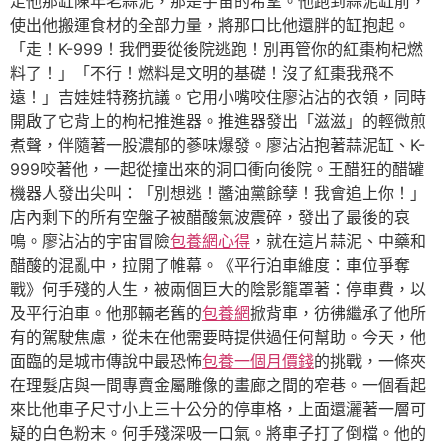
走他那缸陳年老蒜泥，那是宇宙的希望。他跑到蒜泥缸前，
使出他搬運食材的全部力量，將那口比他還胖的缸抱起。
「走！K-999！我們要從後院逃跑！別再管你的紅棗枸杞燃
料了！」「不行！燃料是文明的基礎！沒了紅棗我飛不
遠！」吉娃娃特務抗議。它用小嘴咬住廖沾沾的衣領，同時
開啟了它背上的枸杞推進器。推進器發出「滋滋」的輕微煎
煮聲，伴隨著一股濃郁的蔘味爆發。廖沾沾抱著蒜泥缸、K-
999咬著他，一起從撞出來的洞口衝向後院。王醋狂的醋罐
機器人發出尖叫：「別想逃！醬油黨餘孽！我會追上你！」
店內剩下的所有空盤子被醋酸氣波震碎，發出了最後的哀
鳴。廖沾沾的宇宙冒險
包養網心得
，就在這片蒜泥、中藥和
醋酸的混亂中，拉開了帷幕。《平行泊車維度：車位爭奪
戰》何手殘的人生，被兩個巨大的陰影籠罩著：停車費，以
及平行泊車。他那輛老舊的
包養網
掀背車，彷彿繼承了他所
有的駕駛焦慮，從未在他需要時提供過任何幫助。今天，他
面臨的是城市傳說中最恐怖
包養一個月價錢
的挑戰，一條夾
在理髮店與一間專賣金屬雕像的畫廊之間的窄巷。一個看起
來比他車子尺寸小上三十公分的停車格，上面還灑著一層可
疑的白色粉末。何手殘深吸一口氣。將車子打了倒檔。他的