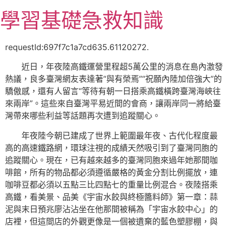
跳
學習基礎急救知識
至
主
要
requestId:697f7c1a7cd635.61120272.
內
近日，年夜陸高鐵運營里程超5萬公里的消息在島內激發
容
熱議，良多臺灣網友表達著“與有榮焉”“祝願內陸加倍強大”的
驕傲感，還有人留言“等待有朝一日搭乘高鐵橫跨臺灣海峽往
來兩岸”。這些來自臺灣平易近間的會商，讓兩岸同一將給臺
灣帶來哪些利益等話題再次遭到追蹤關心。
年夜陸今朝已建成了世界上範圍最年夜、古代化程度最
高的高速鐵路網，環球注視的成績天然吸引到了臺灣同胞的
追蹤關心。現在，已有越來越多的臺灣同胞來過年她那間咖
啡館，所有的物品都必須遵循嚴格的黃金分割比例擺放，連
咖啡豆都必須以五點三比四點七的重量比例混合。夜陸搭乘
高鐵，看美景、品美《宇宙水餃與終極醬料師》第一章：蒜
泥與末日預兆廖沾沾坐在他那間被稱為「宇宙水餃中心」的
店裡，但這間店的外觀更像是一個被遺棄的藍色塑膠棚，與