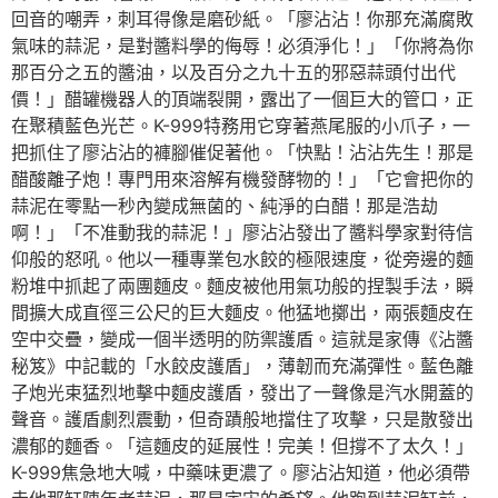
回音的嘲弄，刺耳得像是磨砂紙。「廖沾沾！你那充滿腐敗
氣味的蒜泥，是對醬料學的侮辱！必須淨化！」「你將為你
那百分之五的醬油，以及百分之九十五的邪惡蒜頭付出代
價！」醋罐機器人的頂端裂開，露出了一個巨大的管口，正
在聚積藍色光芒。K-999特務用它穿著燕尾服的小爪子，一
把抓住了廖沾沾的褲腳催促著他。「快點！沾沾先生！那是
醋酸離子炮！專門用來溶解有機發酵物的！」「它會把你的
蒜泥在零點一秒內變成無菌的、純淨的白醋！那是浩劫
啊！」「不准動我的蒜泥！」廖沾沾發出了醬料學家對待信
仰般的怒吼。他以一種專業包水餃的極限速度，從旁邊的麵
粉堆中抓起了兩團麵皮。麵皮被他用氣功般的捏製手法，瞬
間擴大成直徑三公尺的巨大麵皮。他猛地擲出，兩張麵皮在
空中交疊，變成一個半透明的防禦護盾。這就是家傳《沾醬
秘笈》中記載的「水餃皮護盾」，薄韌而充滿彈性。藍色離
子炮光束猛烈地擊中麵皮護盾，發出了一聲像是汽水開蓋的
聲音。護盾劇烈震動，但奇蹟般地擋住了攻擊，只是散發出
濃郁的麵香。「這麵皮的延展性！完美！但撐不了太久！」
K-999焦急地大喊，中藥味更濃了。廖沾沾知道，他必須帶