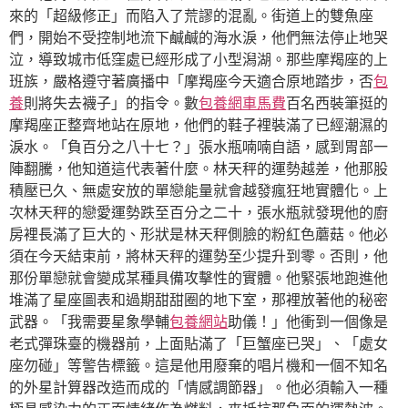
來的「超級修正」而陷入了荒謬的混亂。街道上的雙魚座
們，開始不受控制地流下鹹鹹的海水淚，他們無法停止地哭
泣，導致城市低窪處已經形成了小型潟湖。那些摩羯座的上
班族，嚴格遵守著廣播中「摩羯座今天適合原地踏步，否
包
養
則將失去襪子」的指令。數
包養網車馬費
百名西裝筆挺的
摩羯座正整齊地站在原地，他們的鞋子裡裝滿了已經潮濕的
淚水。「負百分之八十七？」張水瓶喃喃自語，感到胃部一
陣翻騰，他知道這代表著什麼。林天秤的運勢越差，他那股
積壓已久、無處安放的單戀能量就會越發瘋狂地實體化。上
次林天秤的戀愛運勢跌至百分之二十，張水瓶就發現他的廚
房裡長滿了巨大的、形狀是林天秤側臉的粉紅色蘑菇。他必
須在今天結束前，將林天秤的運勢至少提升到零。否則，他
那份單戀就會變成某種具備攻擊性的實體。他緊張地跑進他
堆滿了星座圖表和過期甜甜圈的地下室，那裡放著他的秘密
武器。「我需要星象學輔
包養網站
助儀！」他衝到一個像是
老式彈珠臺的機器前，上面貼滿了「巨蟹座已哭」、「處女
座勿碰」等警告標籤。這是他用廢棄的唱片機和一個不知名
的外星計算器改造而成的「情感調節器」。他必須輸入一種