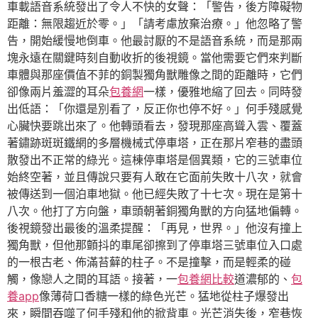
車載語音系統發出了令人不快的女聲：「警告，後方障礙物
距離：無限趨近於零。」「請考慮放棄治療。」他忽略了警
告，開始緩慢地倒車。他最討厭的不是語音系統，而是那兩
塊永遠在關鍵時刻自動收折的後視鏡。當他需要它們來判斷
車體與那座價值不菲的銅製獨角獸雕像之間的距離時，它們
卻像兩片羞澀的耳朵
包養網
一樣，優雅地縮了回去。同時發
出低語：「你還是別看了，反正你也停不好。」何手殘感覺
心臟快要跳出來了。他轉頭看去，發現那座高聳入雲、覆蓋
著鏽跡斑斑鐵網的多層機械式停車塔，正在那片窄巷的盡頭
散發出不正常的綠光。這棟停車塔是個異類，它的三號車位
始終空著，並且傳說只要有人敢在它面前失敗十八次，就會
被傳送到一個泊車地獄。他已經失敗了十七次。現在是第十
八次。他打了方向盤，車頭朝著銅獨角獸的方向猛地偏轉。
後視鏡發出最後的溫柔提醒：「再見，世界。」他沒有撞上
獨角獸，但他那顫抖的車尾卻擦到了停車塔三號車位入口處
的一根古老、佈滿苔蘚的柱子。不是撞擊，而是輕柔的碰
觸，像戀人之間的耳語。接著，一
包養網比較
道濃郁的、
包
養app
像薄荷口香糖一樣的綠色光芒。猛地從柱子爆發出
來，瞬間吞噬了何手殘和他的掀背車。光芒消失後，窄巷恢