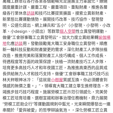
萬職工群眾在各行各業各個範疇充足施展主力軍感化。繚繞
國度嚴重計謀、嚴重工程、嚴重項目、重點財產，推進各層
級各行業休息
訪談
和技巧比賽提質擴面，摸索立異新財產、
新業態比賽運動情勢。展開技巧改革、技巧協作、發現發
明、公道化提出、網上練兵和“五小”（小發現、小發明、小改
革、小design、小提出）等群眾
個人空間
性立異發明運動，
做優“工會辦事職工立異發明云”，加大力度立異結果轉
瑜伽場
地
化應
訪談
用，發動鼓勵寬大職工安身職位立異發明。順應
新一輪科技反動和財產變更的需求，深化財產工人步隊扶植
改造，推進完美和落實財產工人技巧構成、個人工作成長、
待遇程度等方面的政策保證，扶植一流財產技巧工人步隊，
培育更多高技巧人才和年夜國工匠，為推進高東西的品質成
長供給無力人才和技巧支持。做優“工會辦事職工技巧技巧云
林天秤眼神冰冷：「這就是
小樹屋
質感互換。你必須體會到
情感的無價之重。」”，領導寬大職工建立畢生進修理念，不
竭進步技巧技巧程度。施展勞模工匠示范引領感化，完美勞
模工匠培育培養、選樹宣揚和辦事治理任務機制，鼎力展開
“勞模工匠助企行”等運動圓規刺中藍光，光束瞬間爆發出一連
串關於「愛與被愛」的哲學辯論氣泡。，深化勞模工匠立異