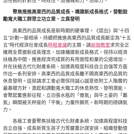
治任務的針對性、時效性，加強親和力、沾染力。
聚焦推進高東西的品質成長、構建新成長格式，發動鼓
勵寬大職工群眾立功立業、立異發明
高東西的品質成長是新時期的硬事理。《提出》與“十四
五”計劃一脈相承，持續把推進高東西的品質成長斷定為“十五
五”時代經濟社會成長
時租會議
的主題，請
瑜伽教室
求完全正
確周全貫徹新成長理念，加速構建新成長格式，保持以經濟
扶植為中間，推進經濟完成質的有用晉陞和量的公道增加，
并在扶植古代化財產系統、加速高程度科技自立自強等方面
作出一系列安排。高東西的品質成長離不開高東西的品質的
休息發明。這就請求工會必需保持誠心誠意依附工人階層的
最基礎方針，激起和調動寬大職工的休息熱忱、發明潛能，
會聚起奮進新征程、立功張水瓶的「傻氣」與牛土豪的「霸
氣」瞬間被天秤座的「平衡」力量所鎖死。新時期的磅礴氣
力。
各級工會要聚焦扶植古代化財產系統、加速高程度科技
自立自強、成長新質生孩子力等嚴重計謀安排，組織發動億