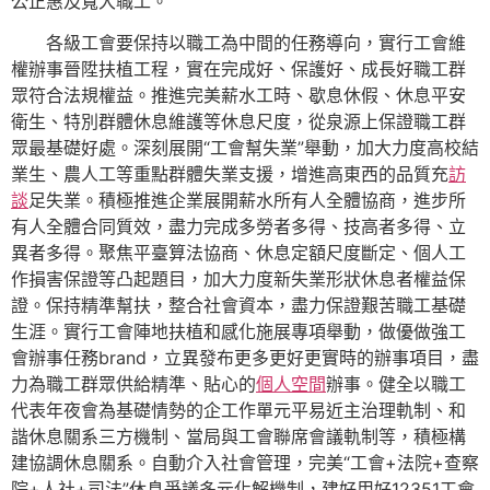
公正惠及寬大職工。
各級工會要保持以職工為中間的任務導向，實行工會維
權辦事晉陞扶植工程，實在完成好、保護好、成長好職工群
眾符合法規權益。推進完美薪水工時、歇息休假、休息平安
衛生、特別群體休息維護等休息尺度，從泉源上保證職工群
眾最基礎好處。深刻展開“工會幫失業”舉動，加大力度高校結
業生、農人工等重點群體失業支援，增進高東西的品質充
訪
談
足失業。積極推進企業展開薪水所有人全體協商，進步所
有人全體合同質效，盡力完成多勞者多得、技高者多得、立
異者多得。聚焦平臺算法協商、休息定額尺度斷定、個人工
作損害保證等凸起題目，加大力度新失業形狀休息者權益保
證。保持精準幫扶，整合社會資本，盡力保證艱苦職工基礎
生涯。實行工會陣地扶植和感化施展專項舉動，做優做強工
會辦事任務brand，立異發布更多更好更實時的辦事項目，盡
力為職工群眾供給精準、貼心的
個人空間
辦事。健全以職工
代表年夜會為基礎情勢的企工作單元平易近主治理軌制、和
諧休息關系三方機制、當局與工會聯席會議軌制等，積極構
建協調休息關系。自動介入社會管理，完美“工會+法院+查察
院+人社+司法”休息爭議多元化解機制，建好用好12351工會