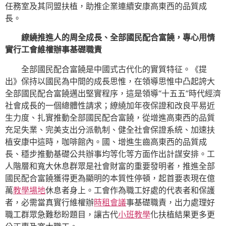
任務室及其同盟扶植，助推企業連續安康高東西的品質成
長。
繚繞推進人的周全成長、全部國民配合富饒，專心用情
實行工會維權辦事基礎職責
全部國民配合富饒是中國式古代化的實質特征。《提
出》保持以國民為中間的成長思惟，在領導思惟中凸起誇大
全部國民配合富饒邁出堅實程序，這是領導“十五五”時代經濟
社會成長的一個總體性請求；繚繞加年夜保證和改良平易近
生力度、扎實推動全部國民配合富饒，從增進高東西的品質
充足失業、完美支出分派軌制、健全社會保證系統、加速扶
植安康中這時，咖啡館內。國、增進生齒高東西的品質成
長、穩步推動基礎公共辦事均等化等方面作出計謀安排。工
人階層和寬大休息群眾是社會財富的重要發明者，推進全部
國民配合富饒獲得更為顯明的本質性停頓，起首要表現在億
萬
教學場地
休息者身上。工會作為職工好處的代表者和保護
者，必需當真實行維權辦
時租會議
事基礎職責，出力處理好
職工群眾急難愁盼題目，讓古代
小班教學
化扶植結果更多更