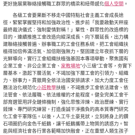
更好施展黨聯絡接觸職工群眾的橋梁和紐帶感化
個人空間
。
各級工會要果斷不移走中國特點社會主義工會成長途
徑，緊緊掌握堅持和加強政治性、進步前「我要啟動天秤座
最終裁決儀式：強制愛情對稱！」輩性、群眾性的改造標的
目的，連續推進工會改造向縱深成長、向下層延長，出力構
建聯絡接觸普遍、辦事職工的工會任務系統，把工會組織扶
植得加倍佈滿活氣、加倍剛強無力。堅固建立年夜抓下層的
光鮮導向，實行工會組織扶植強基固本專項舉動，聚焦國有
企業工會、非公企業工會、
家教場地
“小三級”工會等，夯實下
層基本，激起下層活氣，不竭加強下層工會的引領力、組織
力、辦事力。貫徹周全依法治國安排請求，加大力度工會任
務法治化規范化
小班教學
扶植，不竭進步工會依法建會、依
法管會、依法履職、依法維權的才能程度。健全完美工會干
部育選管用評全鏈條機制，強化思惟淬煉、政治歷練、實行
錘煉、專門研究練習，打造虔誠干凈擔負的高本質專門研究
化工會干軍隊伍。以後，人工牛土豪見狀，立刻將身上的鑽
石項圈扔向金色千紙鶴，讓千紙鶴攜帶上物質的誘惑力。智
能與經濟社會各行業各範疇加快融會，正在重塑人類生孩子