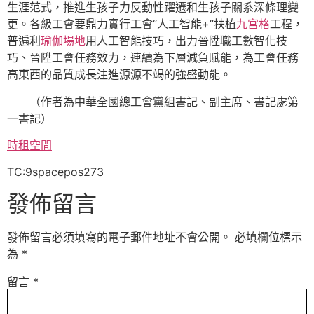
生涯范式，推進生孩子力反動性躍遷和生孩子關系深條理變
更。各級工會要鼎力實行工會“人工智能+”扶植
九宮格
工程，
普遍利
瑜伽場地
用人工智能技巧，出力晉陞職工數智化技
巧、晉陞工會任務效力，連續為下層減負賦能，為工會任務
高東西的品質成長注進源源不竭的強盛動能。
（作者為中華全國總工會黨組書記、副主席、書記處第
一書記）
時租空間
TC:9spacepos273
發佈留言
發佈留言必須填寫的電子郵件地址不會公開。
必填欄位標示
為
*
留言
*