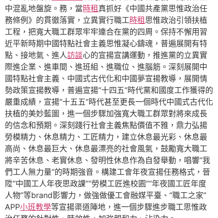
中混亂地盤旋。務，當
時租
真抓好《中國共產黨思惟政治任
務條例》的貫徹落實，立異實行職工
時租
思惟政治引領扶植
工程，把寬大職工群眾牢牢連合在黨的四周。保持不懈用習
近平新時期中國特點社會主義思惟凝心鑄魂，普遍展開有特
點、接地氣、進人
訪談
心的宣揚宣講運動，推進黨的立異實
際進企業、進車間、進班組、進職位、進腦筋。深刻展開中
國特點社會主義、中國式古代化和中國夢宣揚教導，展開情
勢政策宣揚教導，普遍宣揚“十四五”時代黨和國度工作獲得的
嚴重成績，宣揚“十五五”時代甚至更長一個時代中國式古代化
扶植的美妙藍圖，進一個步驟加強寬大職工群眾對將來成長
的信念和預期。深刻踐行社會主義焦點價值不雅，鼎力弘揚
勞模精力、休息精力、工匠精力，建立休息最光彩、休息最
高尚、休息最巨大、休息最漂亮的社會風氣，鼓勵寬大職工
將辛苦休息、老實休息、發明性休息作為自發舉動，唱響“我
們工人無力量”的時期強音。構建工會年夜宣揚任務格式，晉
陞“中國工人年夜思政課”“勞模工匠進校園”“年夜國工匠年度
人物”等brand影響力，做強做優工會融媒平臺、“職工之家”
APP
小班教學
等宣揚渠道陣地，進一個步驟進步職工思惟政