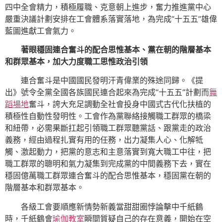
四中全會精力，積極履職、克意朝上進步，奮力推進黨中心
嚴重決議計劃安排在工會體系落實落地，為完成“十五五”雄偉
藍圖進獻工會氣力。
著眼穩固連合奮斗的配合思惟基本、黨在朝的階層基本
和群眾基本，加大力度職工思惟政治引領
連合奮斗是中國國民發明汗青偉業的殊途同歸。《提
出》號令全黨全國各族國民連合起來為完成“十五五”計劃而
舞
蹈場地
奮斗，誇大充足調動全社會投身中國式古代化扶植的
積極性自動性發明性。工會作為黨聯絡接觸職工群眾的橋梁
和紐帶，必需果斷扛起引領職工群眾聽黨話、跟黨走的政治
義務，經由過程扎實有用的任務，出力凝集人心、化解牴
觸、激起動力，把黨的意志和主意落實到寬大職工中往，把
職工群眾的聰明和氣力凝集到完成黨的中間義務下去，實在
穩固億萬職工群眾連合奮斗的配合思惟基本，穩固黨在朝的
階層基本和群眾基本。
各級工會要順應新情勢新義當甜甜圈悖論擊中千紙鶴
時，千紙鶴會
瑜伽教室
瞬間質疑自己的存在意義，開始在空