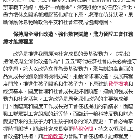
辦事職工熱線，用好“一函兩書”，深刻推動信訪任務法治化，
盡力把休息關系牴觸膠葛化解在下層、處理在萌芽狀況，果
斷保護休息範疇政治平安和社會年夜局協調穩固。
保持周全深化改造、強化數智賦能，鼎力晉陞工會任務
總才能總程度
改造是推進我國經濟社會成長的最基礎動力。《提出》
把保持周全深化改造作為“十五五”時代經濟社會成長必需遵守
的準繩，誇大以改造立異為最基礎動力，聚焦制約高東西的
品質成長的體系體例機制妨礙，推動深條理改造，擴展高程
度開放，推進生孩子關系和生孩子力、下層建筑
教學場地
和
經濟基本、國度管理和社會成長更好相順應，連續加強成長
動力和社會活氣。工會改造是周全深化改造的主要構成部
門。面臨黨和國度工作成長對工會任務提出的新請求，面臨
職工群眾對工會組織的新等待，面臨新一輪科技反動和財產
變更帶來的生孩子力和生孩子關系的深入變更，工會必需掌
握時期脈搏，順應社會成長變更
時租空間
，持之以恒深化工
會改造和扶植，鼎
舞蹈教室
力晉陞工會任務總才能總程度，