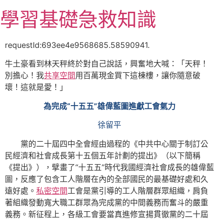
跳
學習基礎急救知識
至
主
要
requestId:693ee4e9568685.58590941.
內
牛土豪看到林天秤終於對自己說話，興奮地大喊：「天秤！
容
別擔心！我
共享空間
用百萬現金買下這棟樓，讓你隨意破
壞！這就是愛！」
為完成“十五五”雄偉藍圖進獻工會氣力
徐留平
黨的二十屆四中全會經由過程的《中共中心關于制訂公
民經濟和社會成長第十五個五年計劃的提出》（以下簡稱
《提出》），擘畫了“十五五”時代我國經濟社會成長的雄偉藍
圖，反應了包含工人階層在內的全部國民的最基礎好處和久
遠好處。
私密空間
工會是黨引導的工人階層群眾組織，肩負
著組織發動寬大職工群眾為完成黨的中間義務而奮斗的嚴重
義務。新征程上，各級工會要當真進修宣揚貫徹黨的二十屆