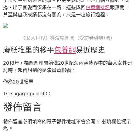
撐，出于喜愛而湊集在一路，這些與回
包養網排名
報無關，
甚至與自我成績都沒有關系，只是一趟旅行過程。
《女人世界》導演楊圓圓（受訪者供給/圖）
廢紙堆里的移平
包養網
易近歷史
2018年，楊圓圓剛開始做20世紀海內演藝界中的華人女性研
討時，起首想到的是演員黃柳霜。
作為20世紀早
TC:sugarpopular900
發佈留言
發佈留言必須填寫的電子郵件地址不會公開。
必填欄位標示
為
*