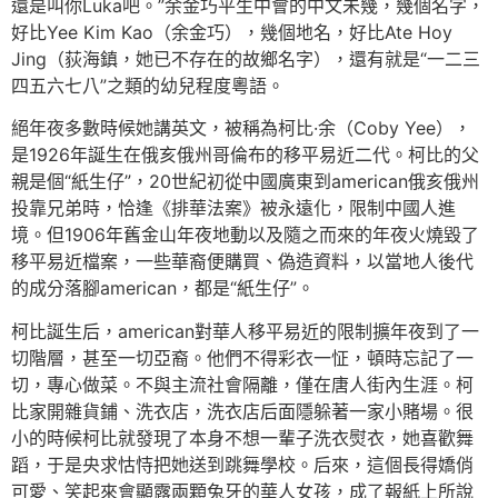
還是叫你Luka吧。”余金巧平生中會的中文未幾，幾個名字，
好比Yee Kim Kao（余金巧），幾個地名，好比Ate Hoy
Jing（荻海鎮，她已不存在的故鄉名字），還有就是“一二三
四五六七八”之類的幼兒程度粵語。
絕年夜多數時候她講英文，被稱為柯比·余（Coby Yee），
是1926年誕生在俄亥俄州哥倫布的移平易近二代。柯比的父
親是個“紙生仔”，20世紀初從中國廣東到american俄亥俄州
投靠兄弟時，恰逢《排華法案》被永遠化，限制中國人進
境。但1906年舊金山年夜地動以及隨之而來的年夜火燒毀了
移平易近檔案，一些華裔便購買、偽造資料，以當地人後代
的成分落腳american，都是“紙生仔”。
柯比誕生后，american對華人移平易近的限制擴年夜到了一
切階層，甚至一切亞裔。他們不得彩衣一怔，頓時忘記了一
切，專心做菜。不與主流社會隔離，僅在唐人街內生涯。柯
比家開雜貨鋪、洗衣店，洗衣店后面隱躲著一家小賭場。很
小的時候柯比就發現了本身不想一輩子洗衣熨衣，她喜歡舞
蹈，于是央求怙恃把她送到跳舞學校。后來，這個長得嬌俏
可愛、笑起來會顯露兩顆兔牙的華人女孩，成了報紙上所說