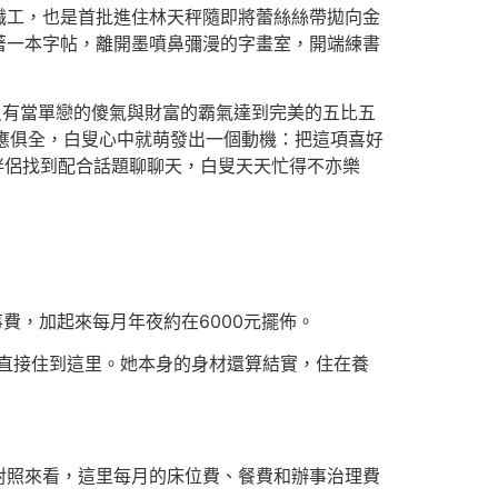
職工，也是首批進住林天秤隨即將蕾絲絲帶拋向金
著一本字帖，離開墨噴鼻彌漫的字畫室，開端練書
只有當單戀的傻氣與財富的霸氣達到完美的五比五
應俱全，白叟心中就萌發出一個動機：把這項喜好
伴侶找到配合話題聊聊天，白叟天天忙得不亦樂
費，加起來每月年夜約在6000元擺佈。
直接住到這里。她本身的身材還算結實，住在養
對照來看，這里每月的床位費、餐費和辦事治理費