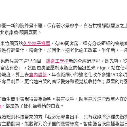
修葺一新的院外景不雅，保存著水景廊亭，白石拱橋靜臥碧波之
北京康養·頤壽嘉園。
是東竹園賓館
久坐椅子推薦
，有90間客房，還有分歧鉅細的會議
進行輕量化、精緻化、加固化、適老化施工改革，半年后，一座擁
長梁靜見證了這里面目一
護脊工學椅
新的全經過歷程。她先容，從
財富佔有慾」，試圖包裹並壓制水瓶座的怪誕藍光。ign，站在
降坡度，算上去
室內設計
，年夜鉅細小的適老化改革多達150余
不奪目刺目，更合適白叟的廣泛愛好和視覺接收特色；屋里的每
在衛生間里表現得最為顯明。裝置扶手、助浴凳等這些改革內在
椅
，都是為了便利坐輪椅的白叟。
足體驗到科技帶來的方「我必須親自出手！只有我能將這種失衡
會主動翻開，能觀賞到院子里的蔥鬱綠意。智能語音既能播報當