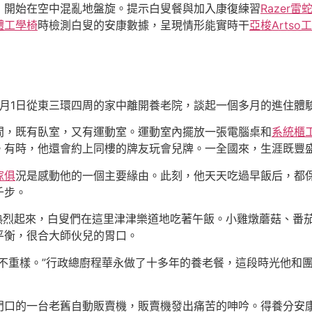
，開始在空中混亂地盤旋。提示白叟餐與加入康復練習
Razer雷
體工學椅
時檢測白叟的安康數據，呈現情形能實時干
亞梭Artso
5月1日從東三環四周的家中離開養老院，談起一個多月的進住體
間，既有臥室，又有運動室。運動室內擺放一張電腦桌和
系統櫃
。有時，他還會約上同樓的牌友玩會兒牌。一全國來，生涯既豐
傢俱
況是感動他的一個主要緣由。此刻，他天天吃過早飯后，都
千步。
熱烈起來，白叟們在這里津津樂道地吃著午飯。小雞燉蘑菇、番
平衡，很合大師伙兒的胃口。
都不重樣。”行政總廚程華永做了十多年的養老餐，這段時光他和
口的一台老舊自動販賣機，販賣機發出痛苦的呻吟。得養分安康，