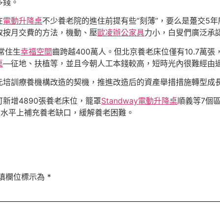
多錢。
在
電動升降桌
不少養老院的進住前提有些“刻薄”，要么是躉交5
取按月交費的方法，機動、壓
歐凌辦公家具
力小，白叟們廣泛承
常住生
幸福空間
齒跨越400萬人。但北京養老床位僅有10.7萬
桌
—征地、扶植等，並且今朝人工本錢較高，短時光內很難經由
元培訓療養機構改造的契機，推進改造后的資產舉措措施轉型成
新增4890張養老床位，籠罩
Standway電動升降桌
順義等7個
定水平上補充養老缺口，緩解養老困難。
填欄位標示為
*