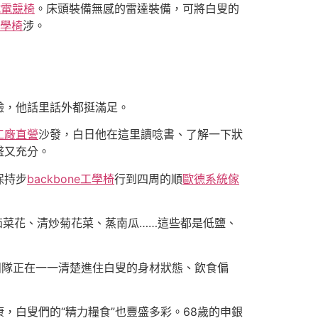
蛇電競椅
。床頭裝備無感的雷達裝備，可將白叟的
工學椅
涉。
驗，他話里話外都挺滿足。
工廠直營
沙發，白日他在這里讀唸書、了解一下狀
盛又充分。
保持步
backbone工學椅
行到四周的順
歐德系統傢
茄菜花、清炒菊花菜、蒸南瓜……這些都是低鹽、
團隊正在一一清楚進住白叟的身材狀態、飲食偏
白叟們的“精力糧食”也豐盛多彩。68歲的申銀