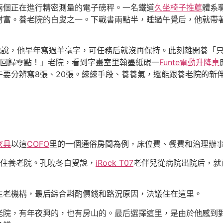
兩個正在進行精密測量的電子磅秤。一名鐵道
久坐椅子推薦
體系
財富。養老院的白叟之一。下戰書兩點半，睡過午覺后，他就帶
好地說，他早年寫過羊毫字，可任務后就沒再保持。此刻離開養「
回歸零點！」老院，看到字畫室里翰墨紙硯一
Funte電動升降桌
午要分辨寫8張、20張。練練手段、養養氣，還能跟養老院的新
家具
以這
COFO
里的一個通俗房間為例，床位費、餐費和治理辦事
進住養老院。孔曉冬白叟說，
iRock T07
老伴兒從病院出院后，就
生老機構，最后綜合斟酌價錢和路況原因，決議住在這里。
老院，有年夜興的，也有房山的。最后選擇這里，是由於他感到