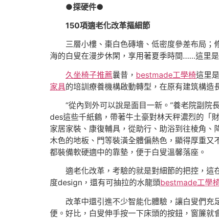
●探硬件●
150項適老化改革摳細節
三層小樓、棗白色磚墻、低密度參差布局；
海的白叟在漫步休閑，享用著夏季時間……這里是
久坐椅子推薦
曩昔，
bestmade工學椅
這里
家具
的培訓療養機構啟動轉型，在原有建筑構造長
“從內到外可以說是面目一新。”養老院副院
des這些千紙鶴，帶著牛土豪對林天秤濃烈的「
家居家裝、康復輔具，從助行、助浴到往棱角、
木色的地板、門等裝潢全體偏熱色，顯得厚重又
都裝備軟硬適中的靠墊，便于白叟溫馨落座。
適老化改革，考驗的就是對細節的把控，這
度design，還有可抽拉的水龍頭
bestmade工學
改革中還引進不少智能化體驗，讓白叟們充
便。好比，白叟伸手按一下床頭的按鈕，窗簾就