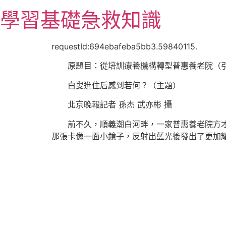
跳
學習基礎急救知識
至
主
要
requestId:694ebafeba5bb3.59840115.
內
原題目：從培訓療養機構轉型普惠養老院（
容
白叟進住后感到若何？（主題）
北京晚報
記者 孫杰 武亦彬 攝
前不久，順義潮白河畔，一家普惠養老院方才
那張卡像一面小鏡子，反射出藍光後發出了更加