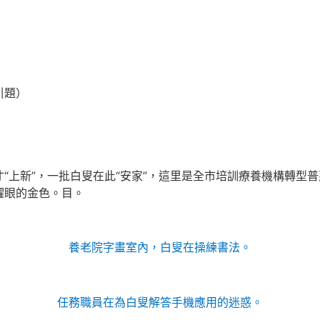
引題）
“上新”，一批白叟在此“安家”，這里是全市培訓療養機構轉型
耀眼的金色。目。
養老院字畫室內，白叟在操練書法。
任務職員在為白叟解答手機應用的迷惑。