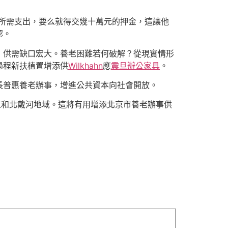
年所需支出，要么就得交幾十萬元的押金，這讓他
認。
張，供需缺口宏大。養老困難若何破解？從現實情形
過程新扶植置增添供
Wilkhahn
應
震旦辦公家具
。
長普惠養老辦事，增進公共資本向社會開放。
區和北戴河地域。這將有用增添北京市養老辦事供