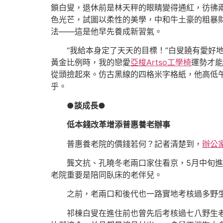
鎖白叟，退休前是林天秤的眼睛變得通紅，彷彿
色光芒，試圖以柔性的美學，中和牛土豪的粗暴
法——這是他早先養成新習氣。
“我給本身定了天天的目標！”白叟饒有愛
黃金比例時，我的戀愛
亞梭Artso工學椅
運勢才能
從頭撿起來。仿古黑線的四格米字格紙，他高低
乎。
●談成長●
低本錢改革增添普惠養老辦事
普惠養老院的價錢若何？記者清楚到，
辦公
龔文抗、孔曉冬老兩口家住看京，5月中旬
老院重要是陪同臥床的老伴兒。
之前，老兩口和後代也一路實地考核過多野
祁棟白叟在進住前也曾先后考核過七八野生