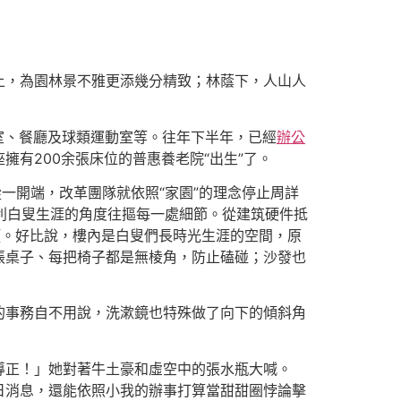
上，為園林景不雅更添幾分精致；林蔭下，人山人
室、餐廳及球類運動室等。往年下半年，已經
辦公
有200余張床位的普惠養老院“出生”了。
一開端，改革團隊就依照“家園”的理念停止周詳
便利白叟生涯的角度往摳每一處細節。從建筑硬件抵
項。好比說，樓內是白叟們長時光生涯的空間，原
張桌子、每把椅子都是無棱角，防止磕碰；沙發也
的事務自不用說，洗漱鏡也特殊做了向下的傾斜角
導正！」她對著牛土豪和虛空中的張水瓶大喊。
日消息，還能依照小我的辦事打算當甜甜圈悖論擊