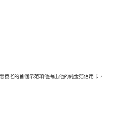
普惠養老的首個示范項他掏出他的純金箔信用卡，