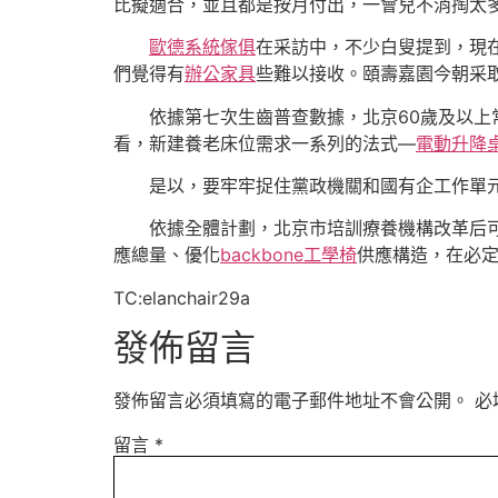
比擬適合，並且都是按月付出，一會兒不消掏太
歐德系統傢俱
在采訪中，不少白叟提到，現
們覺得有
辦公家具
些難以接收。頤壽嘉園今朝采
依據第七次生齒普查數據，北京60歲及以上
看，新建養老床位需求一系列的法式—
電動升降
是以，要牢牢捉住黨政機關和國有企工作單
依據全體計劃，北京市培訓療養機構改革后可
應總量、優化
backbone工學椅
供應構造，在必
TC:elanchair29a
發佈留言
發佈留言必須填寫的電子郵件地址不會公開。
必
留言
*