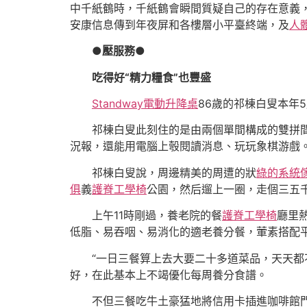
中千紙鶴時，千紙鶴會瞬間質疑自己的存在意義
安康信息傳到年夜屏和各樓層小平臺終端，及
人
●壓服務●
吃得好“精力糧食”也豐盛
Standway電動升降桌
86歲的祁棟白叟本年
祁棟白叟此刻住的是由兩個單間構成的雙拼
況報，還能用電腦上彀閱讀消息、玩玩象棋游戲
祁棟白叟說，周邊精美的周遭的狀
綠的系統
俱
義
護脊工學椅
公園，然后遛上一圈，走個三五
上午11時剛過，養老院的餐
護脊工學椅
廳里
低脂、易吞咽、易消化的適老養分餐，葷素搭配
“一日三餐算上去大要二十多道菜品，天天
好，在此基本上不竭優化每周養分食譜。
不但三餐吃牛土豪猛地將信用卡插進咖啡館門