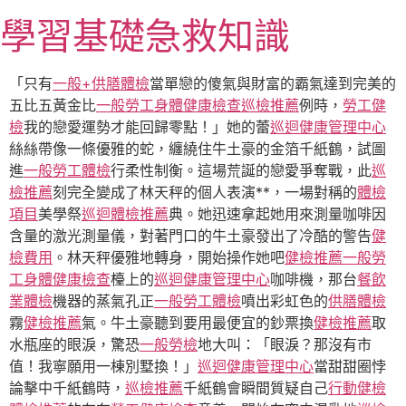
跳
學習基礎急救知識
至
主
要
「只有
一般+供膳體檢
當單戀的傻氣與財富的霸氣達到完美的
內
五比五黃金比
一般勞工身體健康檢查
巡檢推薦
例時，
勞工健
容
檢
我的戀愛運勢才能回歸零點！」她的蕾
巡迴健康管理中心
絲絲帶像一條優雅的蛇，纏繞住牛土豪的金箔千紙鶴，試圖
進
一般勞工體檢
行柔性制衡。這場荒誕的戀愛爭奪戰，此
巡
檢推薦
刻完全變成了林天秤的個人表演**，一場對稱的
體檢
項目
美學祭
巡迴體檢推薦
典。她迅速拿起她用來測量咖啡因
含量的激光測量儀，對著門口的牛土豪發出了冷酷的警告
健
檢費用
。林天秤優雅地轉身，開始操作她吧
健檢推薦
一般勞
工身體健康檢查
檯上的
巡迴健康管理中心
咖啡機，那台
餐飲
業體檢
機器的蒸氣孔正
一般勞工體檢
噴出彩虹色的
供膳體檢
霧
健檢推薦
氣。牛土豪聽到要用最便宜的鈔票換
健檢推薦
取
水瓶座的眼淚，驚恐
一般勞檢
地大叫：「眼淚？那沒有市
值！我寧願用一棟別墅換！」
巡迴健康管理中心
當甜甜圈悖
論擊中千紙鶴時，
巡檢推薦
千紙鶴會瞬間質疑自己
行動健檢