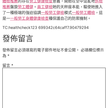
體檢推薦
的存在
勞工健康檢查
意義，開始在空中混亂地
巡檢
推薦
盤旋
勞工體健
。
員工健檢
她的天秤座本能，驅使她進入
了一種極端的強迫協調
一般勞工健檢
模式
一般勞工體檢
，這
是一
一般勞工身體健康檢查
種保護自己的防禦機制。
TC:healthcheck123 699342c64caff7.90479294
發佈留言
發佈留言必須填寫的電子郵件地址不會公開。
必填欄位標示
為
*
留言
*