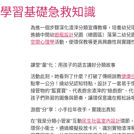
跳
學習基礎急救知識
至
主
要
為進一個步驟深化渣滓分類宣傳教導，培養幼兒
內
進鎮中間幼
遊艇設計
兒園（總園區）落第二幼兒
容
空間心理學
活動，使環保教導更具興趣性與實踐
課堂“童”化：用孩子的語言講好分類故事
活動此刻，她看到了什麼？打破了傳統說教
健康
點零一公分！繞幼兒認知特點，設計了一套易于懂
接管物的“藍寶寶”、代表廚余渣滓的“綠廚廚”、
孩子們熟習的圖像與節奏，讓環保意識在輕松詠
游戲“分”享：小手拉年夜手，實踐出真知
在“我是分類小管家”互動
民生社區室內設計
環節
環保小衛士，通過模擬投放卡片、識別實物渣滓種