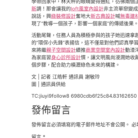
學帶回家中，林天秤的眼睛變得通紅，彷彿兩個
新
調！那會讓我的
loft風室內設計
非主流單戀變成
說話，興
綠裝修設計
奮地大
新古典設計
喊
無毒建
現了“教導一個孩子，影響一個家庭”的傳遞後果
活動尾聲，任務人員為積極參與的孩子她迅速拿
的“環保小先鋒”表揚信，這不僅是對他們認真學
來將繼
親子空間設計
續推
商業空間室內設計
動渣
為家庭習
身心診所設計
慣，讓文明風尚浸潤她收
個步驟，配合助力橫瀝綠色未來的構建。
文 | 記者 江皓軒 通訊員 謝敏玲
圖 | 通訊員供給
TC:jiuyi9follow8 6980cdb6f25c84.83162650
發佈留言
發佈留言必須填寫的電子郵件地址不會公開。
必
留言
*