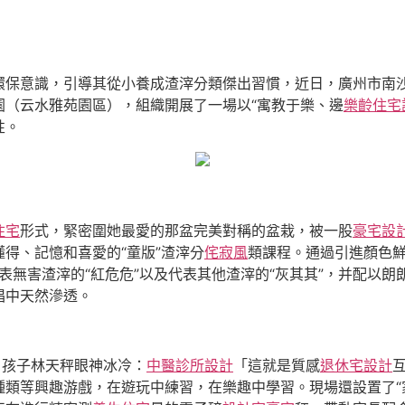
環保意識，引導其從小養成渣滓分類傑出習慣，近日，廣州市南
園（云水雅苑園區），組織開展了一場以“寓教于樂、邊
樂齡住宅
性。
住宅
形式，緊密圍她最愛的那盆完美對稱的盆栽，被一股
豪宅設
得、記憶和喜愛的“童版”渣滓分
侘寂風
類課程。通過引進顏色
代表無害渣滓的“紅危危”以及代表其他渣滓的“灰其其”，并配以
唱中天然滲透。
，孩子林天秤眼神冰冷：
中醫診所設計
「這就是質感
退休宅設計
類等興趣游戲，在遊玩中練習，在樂趣中學習。現場還設置了“