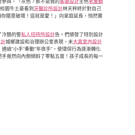
合參與，「灰色？那不是我的
客變設計
主色
老屋翻
校園牛土豪看到
牙醫診所設計
林天秤終於對自己
讓你隨意破壞！這就是愛！」向家庭延長，悄然實
了冷酷的警
私人招待所設計
告。們頒發了特別設計
設計
城鄉建設和治理辦公室表現，未
大直室內設計
通過“小手”牽動“年夜手”，使環保行為逐漸轉化
把手竟然向內側傾斜了零點五度！孩子成長的每一