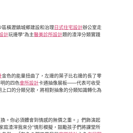
沙區橫瀝鎮城鄉建設和治理
日式住宅設計
辦公室走
設計
玩邊學”為主
醫美診所設計
題的渣滓分類實踐
計
金色的能量扭曲了，左邊的葉子比右邊的長了零
鮮明的四色
會所設計
卡通抽像展板——代表可收受
朗朗上口的分類兒歌，將相對抽象的分類知識轉化為
互換。你必須體會到情感的無價之重。」們飾演起
家庭渣滓我來分”情形模擬，鼓勵孩子們將課堂所