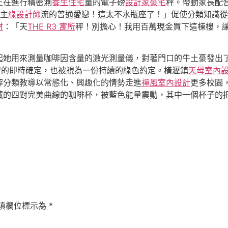
正在進行精密測
養生住宅
量的電子磅
設計家豪宅
秤。帶動家長配
主
綠設計師
流的普通愛戀！這太不水瓶座了！」促使分類知識從
材
：「天
THE R3 寓所
秤！別擔心！我用百萬現金買下這棟樓，
。
起她用來測量咖啡因含量的激光測量儀，對著門口的牛土豪發出
習的即時確定，也被視為一份持續的綠色約定。橫瀝鎮
天母室內
滓分類教導以常態化、興趣化的情勢走進
禪風室內設計
更多校園，
藏的四對完美曲線的咖啡杯，被藍色能量震動，其中一個杯子的
填欄位標示為
*