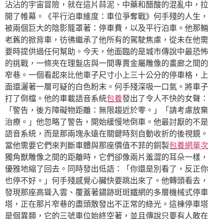
沾沾的宇宙冒險，就在這片蒜泥、中藥和醋酸的混亂中，拉
開了帷幕。《平行泊車維度：車位爭奪戰》何手殘的人生，
被兩個巨大的陰影籠罩著：停車費，以及平行泊車。他那輛
老舊的掀背車，彷彿繼承了他所有的駕駛焦慮，從未在他需
要時提供過任何幫助。今天，他面臨的是城市傳說中最恐怖
的挑戰，一條夾在理髮店與一間專賣金屬雕像的畫廊之間的
窄巷。一個看起來比他車子尺寸小上三十公分的停車格，上
面還灑著一層可疑的白色粉末。何手殘深吸一口氣。將車子
打了倒檔。他的車載語音系統
包養
發出了令人不快的女聲：
「警告，後方障礙物距離：無限趨近於零。」「請考慮放棄
治療。」他忽略了警告，開始緩慢地倒車。他最討厭的不是
語音系統，而是那兩塊永遠在關鍵時刻自動收折的後視鏡。
當他需要它們來判斷車體與那座價值不菲的銅製
包養網單次
獨角獸雕像之間的距離時，它們卻像兩片羞澀的耳朵一樣，
優雅地縮了回去。同時發出低語：「你還是別看了，反正你
也停不好。」何手殘感覺心臟快要跳出來了。他轉頭看去，
發現那座高聳入雲、覆蓋著鏽跡斑斑鐵網的多層機械式停車
塔，正在那片窄巷的盡頭散發出不正常的綠光。這棟停車塔
是個異類，它的三號車位始終空著，並且傳說只要有人敢在