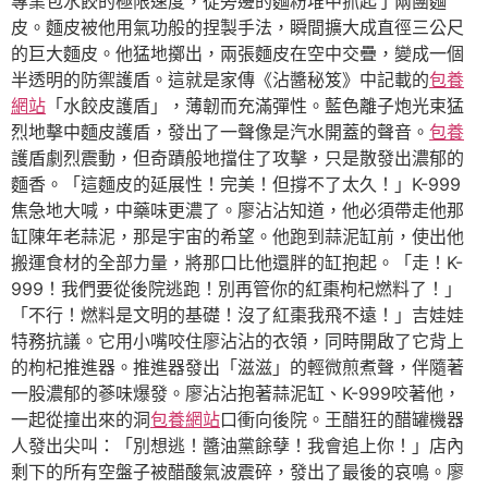
專業包水餃的極限速度，從旁邊的麵粉堆中抓起了兩團麵
皮。麵皮被他用氣功般的捏製手法，瞬間擴大成直徑三公尺
的巨大麵皮。他猛地擲出，兩張麵皮在空中交疊，變成一個
半透明的防禦護盾。這就是家傳《沾醬秘笈》中記載的
包養
網站
「水餃皮護盾」，薄韌而充滿彈性。藍色離子炮光束猛
烈地擊中麵皮護盾，發出了一聲像是汽水開蓋的聲音。
包養
護盾劇烈震動，但奇蹟般地擋住了攻擊，只是散發出濃郁的
麵香。「這麵皮的延展性！完美！但撐不了太久！」K-999
焦急地大喊，中藥味更濃了。廖沾沾知道，他必須帶走他那
缸陳年老蒜泥，那是宇宙的希望。他跑到蒜泥缸前，使出他
搬運食材的全部力量，將那口比他還胖的缸抱起。「走！K-
999！我們要從後院逃跑！別再管你的紅棗枸杞燃料了！」
「不行！燃料是文明的基礎！沒了紅棗我飛不遠！」吉娃娃
特務抗議。它用小嘴咬住廖沾沾的衣領，同時開啟了它背上
的枸杞推進器。推進器發出「滋滋」的輕微煎煮聲，伴隨著
一股濃郁的蔘味爆發。廖沾沾抱著蒜泥缸、K-999咬著他，
一起從撞出來的洞
包養網站
口衝向後院。王醋狂的醋罐機器
人發出尖叫：「別想逃！醬油黨餘孽！我會追上你！」店內
剩下的所有空盤子被醋酸氣波震碎，發出了最後的哀鳴。廖