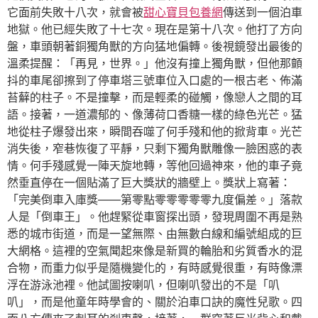
它面前失敗十八次，就會被
甜心寶貝包養網
傳送到一個泊車
地獄。他已經失敗了十七次。現在是第十八次。他打了方向
盤，車頭朝著銅獨角獸的方向猛地偏轉。後視鏡發出最後的
溫柔提醒：「再見，世界。」他沒有撞上獨角獸，但他那顫
抖的車尾卻擦到了停車塔三號車位入口處的一根古老、佈滿
苔蘚的柱子。不是撞擊，而是輕柔的碰觸，像戀人之間的耳
語。接著，一道濃郁的、像薄荷口香糖一樣的綠色光芒。猛
地從柱子爆發出來，瞬間吞噬了何手殘和他的掀背車。光芒
消失後，窄巷恢復了平靜，只剩下獨角獸雕像一臉困惑的表
情。何手殘感覺一陣天旋地轉，等他回過神來，他的車子竟
然垂直停在一個貼滿了巨大獎狀的牆壁上。獎狀上寫著：
「完美倒車入庫獎——第零點零零零零零九度偏差。」落款
人是「倒車王」。他趕緊從車窗探出頭，發現周圍不再是熟
悉的城市街道，而是一望無際、由無數白線和編號組成的巨
大網格。這裡的空氣聞起來像是新買的輪胎和劣質香水的混
合物，而重力似乎是隨機變化的，有時感覺很重，有時像漂
浮在游泳池裡。他試圖按喇叭，但喇叭發出的不是「叭
叭」，而是他童年時學會的、關於泊車口訣的魔性兒歌。四