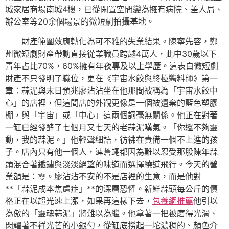
城家居商場南城4樓，已從閑置空間變為擁有病院、差人局、
辦公室等20余個場景的微短劇拍攝基地。
財產範圍效應轉化為可不雅的失業結果。陳寧先容，鄭
州微短劇財產帶動直接從業職員跨越4萬人，此中30歲以下
青年占比70%，60%擁有年夜專及以上學歷。這表白微短劇
財產不只發明了職位，更在《宇宙水餃與終極醬料師》第一
章：蒜泥與末日預兆廖沾沾坐在他那間被稱為「宇宙水餃中
心」的店裡，但這間店的外觀更像是一個被遺棄的藍色塑膠
棚，與「宇宙」或「中心」這兩個詞毫無關係。他正在對著
一缸已經發酵了七個月又七天的老蒜泥嘆氣。「你還不夠靈
動，我的蒜泥。」他輕聲細語，彷彿在責備一個不上進的孩
子。店內只有他一個人，連蒼蠅都因為難以忍受那股陳年蒜
頭混合著鐵鏽與淡淡絕望的味道而選擇繞道飛行。今天的營
業額是：零。廖沾沾不安的不是店裡的生意，而是他對
**「蒜泥成本焦慮症」**的深層恐懼。新鮮蒜頭每公斤的價
格正在以超光速上漲，如果再這樣下去，
包養網推薦
他引以
為傲的「靈魂蒜泥」將難以為繼。他拿著一把被磨得光滑、
閃耀著不祥光芒的小銀勺，從缸底撈起一坨濃稠的、顏色介