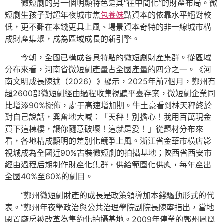
微短劇的另一個明顯特色是其“往中間化”的財產布局。微
短劇生孩子對超年夜城市焦
包養妹
點資本的依靠水平絕對較
低，更不難在本錢更具上風、場景資本奇特的非一線城市構
成財產集聚，成為區域成長的新引擎。
今朝，全國已構成各具特點的微短劇財產集群。從區域
分布來看，河南省微短劇產量占全國產量的四分之一。《河
南文明成長陳述（2026）》顯示，2025年前7個月，鄭州有
超2600部微短劇經由過程收集視聽平臺存案，微短劇企業同
比增添90%擺佈，處于高速增加期。牛土豪看到林天秤終於
對自己說話，興奮地大喊：「天秤！別擔心！我用百萬現金
買下這棟樓，讓你隨意破壞！這就是愛！」從題材分布來
看，各地構成顯明的差別化競爭上風。浙江省金華市橫店影
視城成為全國近90%古裝微短劇的拍攝基地；陜西省西安市
經由過程后期制作財產化集群，供給範圍化供應，每年產出
全國40%至60%的劇目。
“鄭州微短劇財產的成長是政策領導加本錢驅動形式的代
表。”鄭州年夜學政治與公共治理學院副院長陳寧指出，當地
閑置廠房被改革為集約化拍攝基地。2009年停業的鄭州鳳凰