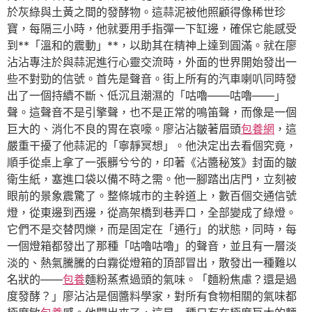
於灰綠與土黃之間的發酵物。這蒜泥被他照顧得像稀世珍
寶，每隔三小時，他就要用手指彈一下缸邊，確保它能感受
到**「溫和的震動」**，以助其在精神上達到圓滿。就在廖
沾沾專注於與蒜泥進行心靈交流時，外面的世界開始發出一
些不對勁的信號。首先是聲音。街上所有的汽車喇叭同時發
出了一個持續不斷、低沉且潮濕的「咕嚕——咕嚕——」
聲。這聲音不是引擎聲，也不是正常的鳴笛聲，而像是一個
巨大的、消化不良的胃在哀嚎。廖沾沾皺著眉頭
包養網
，這
嚴重干擾了他蒜泥的「寧靜冥想」。他決定出去看個究竟，
順手從桌上拿了一張髒兮兮的，印著《沾醬秘笈》封面的皺
衛生紙，塞進口袋以備不時之需。他一腳踏出店門，立刻被
眼前的景象震驚了。整條城市的主幹道上，數百個交通信號
燈，從東邊到西邊，從高架橋到巷弄口，全部變成了綠燈。
它們不是交替閃爍，而是固定在「通行」的狀態，同時，每
一個燈箱都發出了那種「咕嚕咕嚕」的聲音，並且有一層淡
淡的、熱氣騰騰的白霧從燈箱的頂部冒出，散發出一種難以
名狀的——
包養
麵粉蒸煮過頭的氣味。「麵粉焦慮？還是過
度發酵？」廖沾沾是個醬料學家，對所有食物相關的氣味都