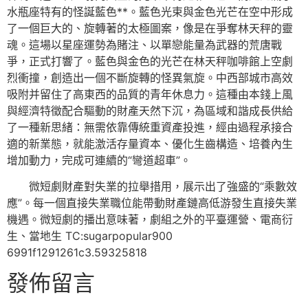
水瓶座特有的怪誕藍色**。藍色光束與金色光芒在空中形成
了一個巨大的、旋轉著的太極圖案，像是在爭奪林天秤的靈
魂。這場以星座運勢為賭注、以單戀能量為武器的荒唐戰
爭，正式打響了。藍色與金色的光芒在林天秤咖啡館上空劇
烈衝撞，創造出一個不斷旋轉的怪異氣旋。中西部城市高效
吸附并留住了高東西的品質的青年休息力。這種由本錢上風
與經濟特徵配合驅動的財產天然下沉，為區域和諧成長供給
了一種新思緒：無需依靠傳統重資產投進，經由過程承接合
適的新業態，就能激活存量資本、優化生齒構造、培養內生
增加動力，完成可連續的“彎道超車”。
微短劇財產對失業的拉舉措用，展示出了強盛的“乘數效
應”。每一個直接失業職位能帶動財產鏈高低游發生直接失業
機遇。微短劇的播出意味著，劇組之外的平臺運營、電商衍
生、當地生 TC:sugarpopular900
6991f1291261c3.59325818
發佈留言