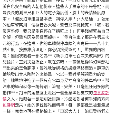
面八方傳來了刺耳的剎車聲，接著，一群穿著反光背心和戴
著白色安全帽的人朝他衝來。這些人手裡拿的不是警棍，而
是長長的測量尺和巨大的電子角度儀，臉上的表情極度嚴
肅。「違反泊車維度基本法！斜停入庫！罪大惡極！」領頭
的泊車警察用一個擴音器大喊，聲音充滿機械感。「我、我
沒有斜停！我只是垂直停在了牆壁上！」何手殘趕緊為自己
辯解，但聲音因為恐懼而顫抖。「垂直泊車？那是在第三次
元的行為，在這裡，你的車體與停車線的夾角是——八十九
點七度！按照維度法則，你必須接受懲罰！」懲罰的內容
是：無限次觀看一部名為**《新手泊車七百次失敗集錦》的
紀錄片，直到哭泣為止。就在這時，一輛像是從科幻電影裡
開出來的黑色跑車，優雅地從網格的邊緣漂移而過。跑車的
輪胎發出令人陶醉的摩擦聲，它以一種近乎蔑視重力的姿
態，精準地停進了一個只有它車身尺寸寬度的停車格中。那
泊車的過程就像一場舞蹈，流暢、完美，且毫無任何多餘的
動作**。跑車的駕駛座上走出一個全身黑色皮衣的
包養網評
價
女人，她戴著一副透明護目鏡，冷酷地朝著何手殘的方向
包養網
走來。她的步伐優雅而精準，每一步都像是被測量過
一樣，完美地落在網格線上。「車影大人！」泊車警察們立