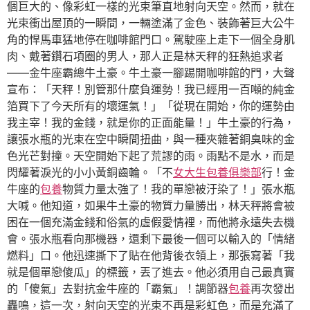
個巨大的、像彩虹一樣的光束筆直地射向天空。然而，就在
光束衝出屋頂的一瞬間，一輛塗滿了金色、裝飾著巨大公牛
角的悍馬車猛地停在咖啡館門口。駕駛座上走下一個全身肌
肉、戴著鑽石項圈的男人，那人正是林天秤的狂熱追求者
——金牛座霸總牛土豪。牛土豪一腳踢開咖啡館的門，大聲
宣布：「天秤！別管那什麼負運勢！我已經用一百噸的純金
箔買下了今天所有的壞運氣！」「從現在開始，你的運勢由
我主宰！我的金錢，就是你的正面能量！」牛土豪的行為，
讓張水瓶的光束在空中瞬間扭曲，與一種夾雜著銅臭味的金
色光芒對撞。天空開始下起了荒謬的雨。雨點不是水，而是
閃耀著淚光的小小黃銅齒輪。「不
女大生包養俱樂部
行！金
牛座的
包養
物質力量太強了！我的單戀被汙染了！」張水瓶
大喊。他知道，如果牛土豪的物質力量勝出，林天秤將會被
困在一個充滿金錢和俗氣的虛假愛情裡，而他將永遠失去機
會。張水瓶看向那機器，還剩下最後一個可以輸入的「情緒
燃料」口。他迅速撕下了貼在他背後衣領上，那張寫著「我
就是個單戀傻瓜」的標籤，丟了進去。他必須用自己最真實
的「傻氣」去對抗金牛座的「霸氣」！調節器
包養
再次發出
轟鳴，這一次，射向天空的光束不再是彩虹色，而是充滿了