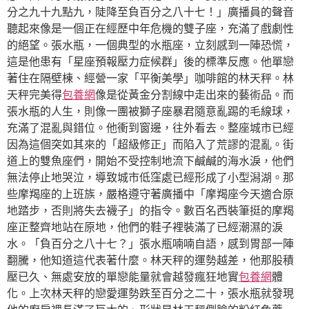
分之九十九點九，陡降至負百分之八十七！」廣播員的聲音
聽起來像是一個正在經歷中年危機的雙子座，充滿了戲劇性
的絕望。張水瓶，一個典型的水瓶座，立刻感到一陣恐慌，
這是他患有「星座預報壓力症候群」後的標準反應。他單戀
著住在隔壁棟、經營一家「平衡美學」咖啡館的林天秤。林
天秤完美得
包養網
像是從黃金分割線中走出來的藝術品。而
張水瓶的人生，則像一團被獅子座暴君隨意亂踢的毛線球，
充滿了混亂與錯位。他衝到窗邊，往外看去。整座城市已經
因為這個突如其來的「超級修正」而陷入了荒謬的混亂。街
道上的雙魚座們，開始不受控制地流下鹹鹹的海水淚，他們
無法停止地哭泣，導致城市低窪處已經形成了小型潟湖。那
些摩羯座的上班族，嚴格遵守著廣播中「摩羯座今天適合原
地踏步，否則將失去襪子」的指令。數百名西裝筆挺的摩羯
座正整齊地站在原地，他們的鞋子裡裝滿了已經潮濕的淚
水。「負百分之八十七？」張水瓶喃喃自語，感到胃部一陣
翻騰，他知道這代表著什麼。林天秤的運勢越差，他那股積
壓已久、無處安放的單戀能量就會越發瘋狂地實
包養網
體
化。上次林天秤的戀愛運勢跌至百分之二十，張水瓶就發現