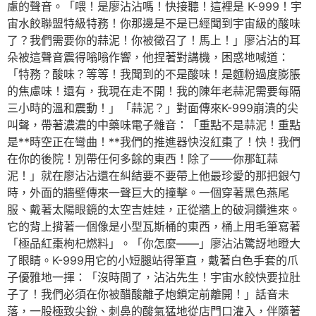
慮的聲音。「喂！是廖沾沾嗎！快接聽！這裡是 K-999！宇
宙水餃聯盟特級特務！你那邊是不是已經聞到宇宙級的酸味
了？我們需要你的蒜泥！你被徵召了！馬上！」廖沾沾的耳
朵被這聲音震得嗡嗡作響，他捏著對講機，困惑地喊道：
「特務？酸味？等等！我聞到的不是酸味！是麵粉過度膨脹
的焦慮味！還有，我現在走不開！我的陳年老蒜泥需要每隔
三小時的溫和震動！」「蒜泥？」對面傳來K-999崩潰的尖
叫聲，帶著濃濃的中藥味電子雜音：「重點不是蒜泥！重點
是**時空正在彎曲！**我們的推進器快沒紅棗了！快！我們
在你的後院！別帶任何多餘的東西！除了——你那缸蒜
泥！」就在廖沾沾還在糾結要不要帶上他最珍愛的那把銀勺
時，外面的牆壁傳來一聲巨大的撞擊。一個穿著黑色燕尾
服、戴著太陽眼鏡的太空吉娃娃，正從牆上的破洞鑽進來。
它的背上揹著一個像是小型瓦斯桶的東西，桶上用毛筆寫著
「極品紅棗枸杞燃料」。「你怎麼——」廖沾沾驚訝地瞪大
了眼睛。K-999用它的小短腿站得筆直，戴著白色手套的爪
子優雅地一揮：「沒時間了，沾沾先生！宇宙水餃快要拉肚
子了！我們必須在你被醋酸離子炮鎖定前離開！」話音未
落，一股極致尖銳、刺鼻的酸氣猛地從店門口灌入，伴隨著