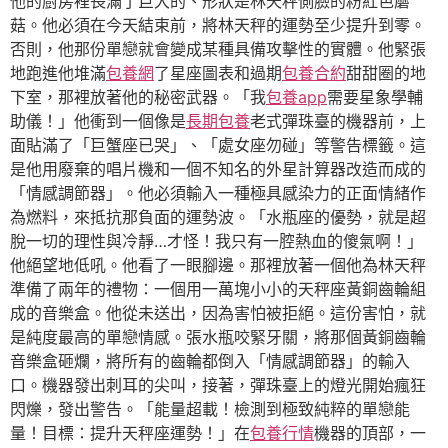
他的廚房裡長滿了巨大的、形狀是林天秤側臉的粉紅色蘑
菇。他必須在今天結束前，將林天秤的運勢至少提升到零。
否則，他那份單戀就會變成某種具備攻擊性的實體。他緊張
地跑進他堆滿
包養網
了星座圖表和過期
包養合約
甜甜圈的地
下室，那裡放著他的秘密武器。「我
包養app
需要星象學輔
助儀！」他衝到一個像是
長期包養
老式彈珠臺的機器前，上
面貼滿了「巨蟹座已哭」、「處女座勿碰」等警告標籤。這
是他用廢棄的唱片機和一個不知名的外星計算器改造而成的
「情感調節器」。他必須輸入一種極具感染力的正面情緒作
為燃料，來抵抗那負面的運勢波。「水瓶座的優勢，就是超
脫一切的理性與冷靜…才怪！我只有一腔熱血的傻氣啊！」
他絕望地低吼。他看了一眼腳邊。那裡放著一個他為林天秤
準備了兩年的禮物：一個用一萬塊小小的天秤座黃銅齒輪組
成的音樂盒。他從未送出，因為害怕被拒絕。這份害怕，就
是純度最高的單戀情感。張水瓶咬緊牙關，將那個黃銅齒輪
音樂盒砸爛，將所有的齒輪都倒入「情感調節器」的輸入
口。機器發出刺耳的尖叫，接著，彈珠臺上的燈光開始瘋狂
閃爍，發出警告。「能量超載！檢測到極致純粹的單戀能
量！目標：提升天秤座運勢！」在
包養行情
機器的頂部，一