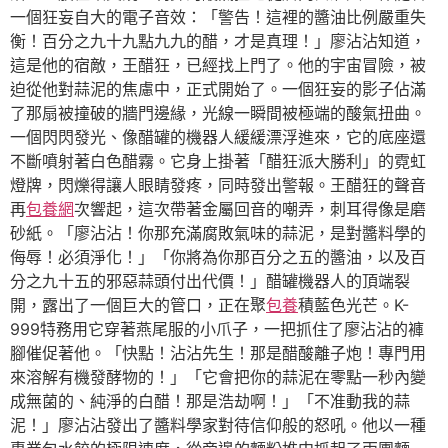
一個狂妄自大的電子音效：「警告！這裡的醬油比例嚴重失
衡！百分之九十九點九九的醋，才是真理！」廖沾沾知道，
這是他的宿敵，王醋狂，已經找上門了。他的宇宙冒險，被
迫從他對蒜泥的焦慮中，正式開始了。一個狂妄的影子佔滿
了那扇被撞破的牆門邊緣，光線一瞬間被極端的酸氣扭曲。
一個閃閃發光、像醋罐的機器人緩緩漂浮進來，它的底座還
不斷噴射著白色醋霧。它身上掛著「醋狂派大勝利」的霓虹
燈牌，閃爍得讓人眼睛發疼，同時發出警報。王醋狂的聲音
再
包養網
次響起，這次帶著金屬回音的嘲弄，刺耳得像是磨
砂紙。「廖沾沾！你那充滿腐敗氣味的蒜泥，是對醬料學的
侮辱！必須淨化！」「你將為你那百分之五的醬油，以及百
分之九十五的邪惡蒜頭付出代價！」醋罐機器人的頂端裂
開，露出了一個巨大的管口，正在聚
包養
積藍色光芒。K-
999特務用它穿著燕尾服的小爪子，一把抓住了廖沾沾的褲
腳催促著他。「快點！沾沾先生！那是醋酸離子炮！專門用
來溶解有機發酵物的！」「它會把你的蒜泥在零點一秒內變
成無菌的、純淨的白醋！那是浩劫啊！」「不准動我的蒜
泥！」廖沾沾發出了醬料學家對待信仰般的怒吼。他以一種