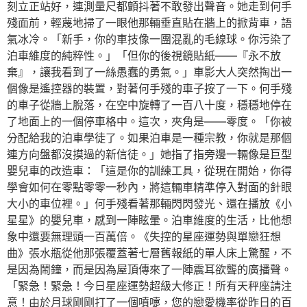
刻立正站好，連測量尺都顫抖著不敢發出聲音。她走到何手
殘面前，輕蔑地掃了一眼他那輛垂直貼在牆上的掀背車，語
氣冰冷。「新手，你的車技像一團混亂的毛線球。你污染了
泊車維度的純粹性。」「但你的後視鏡貼紙——『永不放
棄』，讓我看到了一絲愚蠢的勇氣。」車影大人突然掏出一
個像是遙控器的裝置，對著何手殘的車子按了一下。何手殘
的車子從牆上脫落，在空中旋轉了一百八十度，穩穩地停在
了地面上的一個停車格中。這次，夾角是——零度。「你被
分配給我的泊車學徒了。如果泊車是一種宗教，你就是那個
連方向盤都沒摸過的新信徒。」她指了指旁邊一輛像是巨型
嬰兒車的改造車：「這是你的訓練工具，從現在開始，你得
學會如何在零點零零一秒內，將這輛車精準停入對面的針眼
大小的車位裡。」何手殘看著那輛閃閃發光、還在播放《小
星星》的嬰兒車，感到一陣眩暈。泊車維度的生活，比他想
象中還要無理頭一百萬倍。《失控的星座運勢與單戀狂想
曲》張水瓶從他那張覆蓋著七層舊報紙的單人床上驚醒，不
是因為鬧鐘，而是因為屋頂傳來了一陣震耳欲聾的廣播聲。
「緊急！緊急！今日星座運勢超級大修正！所有天秤座請注
意！由於月球剛剛打了一個噴嚏，您的戀愛機率從昨日的百