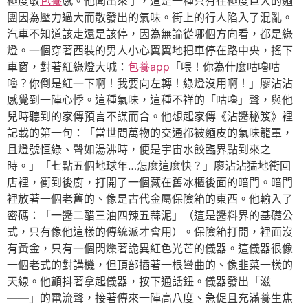
極度敏
包養
感。他聞出來了，這是一種只有在極度巨大的麵
團因為壓力過大而散發出的氣味。街上的行人陷入了混亂。
汽車不知道該走還是該停，因為無論從哪個方向看，都是綠
燈。一個穿著西裝的男人小心翼翼地把車停在路中央，搖下
車窗，對著紅綠燈大喊：
包養app
「喂！你為什麼咕嚕咕
嚕？你倒是紅一下啊！我要向左轉！綠燈沒用啊！」廖沾沾
感覺到一陣心悸。這種氣味，這種不祥的「咕嚕」聲，與他
兒時聽到的家傳預言不謀而合。他想起家傳《沾醬秘笈》裡
記載的第一句：「當世間萬物的交通都被麵皮的氣味籠罩，
且燈號恒綠、聲如湯沸時，便是宇宙水餃臨界點到來之
時。」「七點五個地球年…怎麼這麼快？」廖沾沾猛地衝回
店裡，衝到後廚，打開了一個藏在舊冰櫃後面的暗門。暗門
裡放著一個老舊的、像是古代金屬保險箱的東西。他輸入了
密碼：「一醬二醋三油四辣五蒜泥」（這是醬料界的基礎公
式，只有像他這樣的傳統派才會用）。保險箱打開，裡面沒
有黃金，只有一個閃爍著詭異紅色光芒的儀器。這儀器很像
一個老式的對講機，但頂部插著一根彎曲的、像韭菜一樣的
天線。他顫抖著拿起儀器，按下通話鈕。儀器發出「滋
——」的電流聲，接著傳來一陣高八度、急促且充滿養生焦