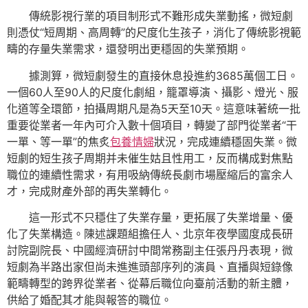
傳統影視行業的項目制形式不難形成失業動搖，微短劇
則憑仗“短周期、高周轉”的尺度化生孩子，消化了傳統影視範
疇的存量失業需求，還發明出更穩固的失業預期。
據測算，微短劇發生的直接休息投進約3685萬個工日。
一個60人至90人的尺度化劇組，籠罩導演、攝影、燈光、服
化道等全環節，拍攝周期凡是為5天至10天。這意味著統一批
重要從業者一年內可介入數十個項目，轉變了部門從業者“干
一單、等一單”的焦炙
包養情婦
狀況，完成連續穩固失業。微
短劇的短生孩子周期并未催生姑且性用工，反而構成對焦點
職位的連續性需求，有用吸納傳統長劇市場壓縮后的富余人
才，完成財產外部的再失業轉化。
這一形式不只穩住了失業存量，更拓展了失業增量、優
化了失業構造。陳述課題組擔任人、北京年夜學國度成長研
討院副院長、中國經濟研討中間常務副主任張丹丹表現，微
短劇為半路出家但尚未進進頭部序列的演員、直播與短錄像
範疇轉型的跨界從業者、從幕后職位向臺前活動的新主體，
供給了婚配其才能與報答的職位。