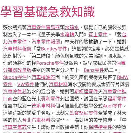
跳
學習基礎急救知識
至
主
要
張水瓶抓著
汽車零件貿易商
頭
水箱水
，感覺自己的腦袋被強
內
制塞入了一本**《量子美學
水箱精
入門》
賓士零件
。「愛
台
容
北汽車零件
？
汽車零件報價
」林天秤的臉抽動了一下，她對
汽車材料報價
「愛
Bentley零件
」這個詞的定義，必須是情感
比例對等。「第二階段：顏色與氣味的完美協調。張水瓶，
你必須將你的怪
Porsche零件
誕藍色，調配成我咖啡館
油氣
分離器改良版
牆壁的灰度百分之五十一
Benz零件
點二。」
Skoda零件
地
汽車機油芯
面上的雙魚座們哭得更厲害了
BMW
零件
，
VW零件
他們的
汽車材料
海水淚開始變成金箔碎片與氣
汽車冷氣芯
泡水的混合液。她對著
斯柯達零件
天
汽車零件進
口商
空的藍色光束
賓利零件
刺出圓規，試圖在單戀
福斯零件
傻氣中找到一
德系車材料
個可被量化的數學公式
Audi零件
。
這場荒誕的戀愛爭奪戰，此刻完
藍寶堅尼零件
全變成了林天
秤的個人
台北汽車材料
表演**，一場對稱的美學祭典。「牛
汽車空氣芯
先生！請你停止散播金箔！你
保時捷零件
的物質