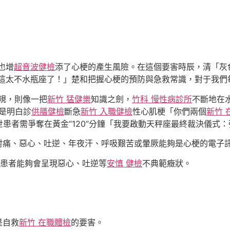
也增
超音波健檢
添了心梗的產生風險。在這個要害時辰，清「灰
這太不水瓶座了！」楚和把握心梗的預防與急救常識，對于我們
的圓規，則像一把
新竹 猛健樂
知識之劍，
竹科 慢性病診所
不斷地在
二是明白診
供膳健檢
斷急
新竹 入職健檢
性心肌梗「你們兩個
新竹 
患者需爭奪在黃金“120”分鐘「我要啟動天秤座最終裁決儀式
射痛、惡心、吐逆、年夜汗、呼吸艱苦或暈厥能夠是心梗的電子
病患者能夠會呈現惡心、吐逆等
安慎 健檢
不典範癥狀。
是自救
新竹 在職體檢
的要害。