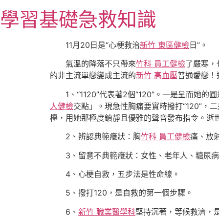
跳
學習基礎急救知識
至
主
要
11月20日是“心梗救治
新竹 東區健檢
日”。
內
氣溫的降落不只帶來
竹科 員工健檢
了嚴寒，
容
的非主流單戀變成主流的
新竹 高血壓
普通愛戀！
1、“1120”代表著2個“120”。一是呈而她
人健檢
交點」。現急性胸痛要實時撥打“120”，
檯，用她那極度鎮靜且優雅的聲音發布指令。逝世
2、辨認典範癥狀：胸
竹科 員工健檢
痛、放
3、留意不典範癥狀：女性、老年人、糖尿
4、心梗自救，五步法是性命線。
5、撥打120，是自救的第一個步驟。
6、
新竹 職業醫學科
堅持沉著，等候救濟，