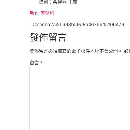
謀劃：余運西 王寧
新竹 家醫科
TC:senho2ai2l 698b59d8a46766.15106476
發佈留言
發佈留言必須填寫的電子郵件地址不會公開。
必
留言
*