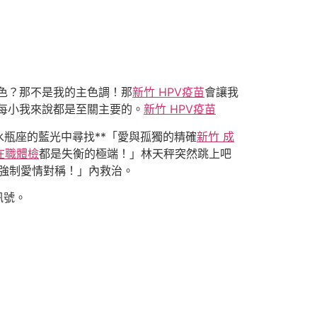
色？那不是我的主色調！那
新竹 HPV疫苗
會讓我
每小我來說都是至關主要的。
新竹 HPV疫苗
水瓶座的藍光中尋找**「愛與孤獨的精確
新竹 成
在職體檢
都是失衡的極端！」林天秤突然跳上吧
：強制愛情對稱！」內救治。
訊號。