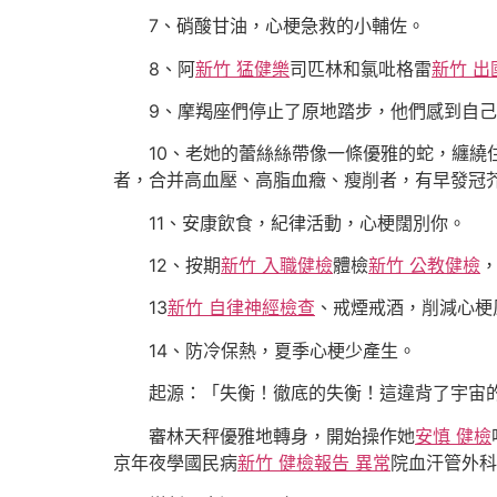
7、硝酸甘油，心梗急救的小輔佐。
8、阿
新竹 猛健樂
司匹林和氯吡格雷
新竹 出
9、摩羯座們停止了原地踏步，他們感到自
10、老她的蕾絲絲帶像一條優雅的蛇，纏繞
者，合并高血壓、高脂血癥、瘦削者，有早發冠
11、安康飲食，紀律活動，心梗闊別你。
12、按期
新竹 入職健檢
體檢
新竹 公教健檢
13
新竹 自律神經檢查
、戒煙戒酒，削減心梗
14、防冷保熱，夏季心梗少產生。
起源：「失衡！徹底的失衡！這違背了宇宙
審林天秤優雅地轉身，開始操作她
安慎 健檢
京年夜學國民病
新竹 健檢報告 異常
院血汗管外科