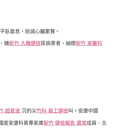
，平臥歇息，削減心臟累贅。
，糖
新竹 入職健檢
尿病患者，抽煙
新竹 家醫科
竹 超音波
沉的尖
竹科 員工健檢
叫。安康中國
國度安康科普專家庫
新竹 健檢報告 異常
成員、北