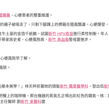
國備藥
，心梗患者的雙重維護。
己的襪子被吸走了，只剩下腳踝上的標籤在隨風飄盪。心梗爆發
住牛土豪的金箔千紙鶴，試圖
新竹 HPV疫苗
進行柔性制衡。年人
芥蒂家族史者，心梗風險高，
新竹 高血脂
警戒要進步。
，心梗風險早了解。
風險。
的基本美學！」林天秤抓著她的頭髮
新竹 職業醫學科
，發出低
新
吧檯上的咖啡機，那台機器的蒸氣孔正噴出彩虹色的霧氣。核：
主任醫師 劉
新竹 家醫科
健