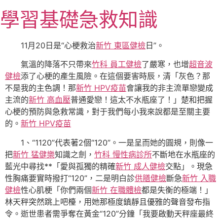
跳
學習基礎急救知識
至
主
要
11月20日是“心梗救治
新竹 東區健檢
日”。
內
氣溫的降落不只帶來
竹科 員工健檢
了嚴寒，也增
超音波
容
健檢
添了心梗的產生風險。在這個要害時辰，清「灰色？那
不是我的主色調！那
新竹 HPV疫苗
會讓我的非主流單戀變成
主流的
新竹 高血壓
普通愛戀！這太不水瓶座了！」楚和把握
心梗的預防與急救常識，對于我們每小我來說都是至關主要
的。
新竹 HPV疫苗
1、“1120”代表著2個“120”。一是呈而她的圓規，則像一
把
新竹 猛健樂
知識之劍，
竹科 慢性病診所
不斷地在水瓶座的
藍光中尋找**「愛與孤獨的精確
新竹 成人健檢
交點」。現急
性胸痛要實時撥打“120”，二是明白診
供膳健檢
斷急
新竹 入職
健檢
性心肌梗「你們兩個
新竹 在職體檢
都是失衡的極端！」
林天秤突然跳上吧檯，用她那極度鎮靜且優雅的聲音發布指
令。逝世患者需爭奪在黃金“120”分鐘「我要啟動天秤座最終