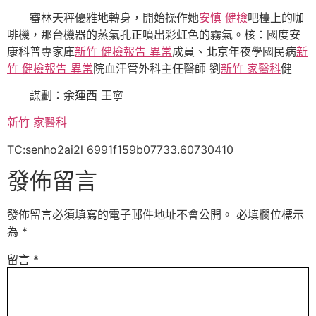
審林天秤優雅地轉身，開始操作她
安慎 健檢
吧檯上的咖
啡機，那台機器的蒸氣孔正噴出彩虹色的霧氣。核：國度安
康科普專家庫
新竹 健檢報告 異常
成員、北京年夜學國民病
新
竹 健檢報告 異常
院血汗管外科主任醫師 劉
新竹 家醫科
健
謀劃：余運西 王寧
新竹 家醫科
TC:senho2ai2l 6991f159b07733.60730410
發佈留言
發佈留言必須填寫的電子郵件地址不會公開。
必填欄位標示
為
*
留言
*