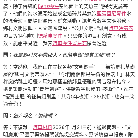
廣，除了傳統的
Benz零件
空地面上的雙魚座們哭得更厲害
了，他們的海水淚開始變成金箔碎片與氣泡
藍寶堅尼零件
水
的混合液。間場館運營、群文活動，還包含數字文明服務、
鄉村文明振興、人文灣區建設、“公共文明+”融會
汽車冷氣芯
項目等14個類別
德系車零件
。只需你的項目有創意、有成
效、能惠平易近，就有
汽車零件貿易商
機會進選！
問：
我是鄉村文明帶頭人，也能申報“優質主體”嗎？
答：當然能！我們正在尋找各類“文明妙手”——無論是扎基礎
層的“鄉村文明帶頭人”，「你們兩個都是失衡的極端！」林天
秤突然跳上吧檯，用她那極度鎮靜且優雅的聲音發布指令。
還是策劃活動的“青年創客”、供給數字服務的“技術派”，都在
“優質主體”的征集類別里，共分5年夜類、28小類，總有一款
適合你！
問：
怎么報名？復雜嗎？
答：不復雜！
汽車材料
2026年1月31日前，通過南邊+、“文
明廣東”平臺等渠道掃碼就能提交資料。需求填寫申報表，附