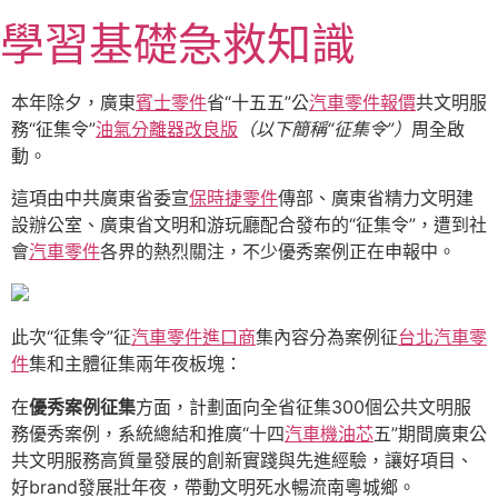
跳
學習基礎急救知識
至
主
要
本年除夕，廣東
賓士零件
省“十五五”公
汽車零件報價
共文明服
內
務“征集令”
油氣分離器改良版
（以下簡稱“征集令”）
周全啟
容
動。
這項由中共廣東省委宣
保時捷零件
傳部、廣東省精力文明建
設辦公室、廣東省文明和游玩廳配合發布的“征集令”，遭到社
會
汽車零件
各界的熱烈關注，不少優秀案例正在申報中。
此次“征集令”征
汽車零件進口商
集內容分為案例征
台北汽車零
件
集和主體征集兩年夜板塊：
在
優秀案例征集
方面，計劃面向全省征集300個公共文明服
務優秀案例，系統總結和推廣“十四
汽車機油芯
五”期間廣東公
共文明服務高質量發展的創新實踐與先進經驗，讓好項目、
好brand發展壯年夜，帶動文明死水暢流南粵城鄉。