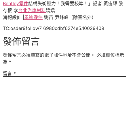
Bentley零件
結構失衡壓力！我需要校準！」記者 黃宙輝 黎
存根 李
台北汽車材料
嬌嬌
海報設計 |
奧迪零件
劉苗 尹鋒峰（除簽名外）
TC:osder9follow7 6980cdbf6274e5.10029409
發佈留言
發佈留言必須填寫的電子郵件地址不會公開。
必填欄位標示
為
*
留言
*