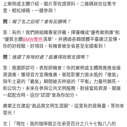
上案例或主體介紹、圖片等佐證資料。二維碼就在征集令
里，輕松掃碼、一鍵參與！
問：
報了名之后呢？會有反饋嗎？
答：有的！我們將組織專家評審，擇優構成“優秀案例庫”和
“優質主體
BMW零件
清單”，并通過各類媒體平臺廣泛宣傳。
你的好經驗、好項目，有機會被全省甚至全國看到！
問：
進選了有啥好處？能獲得政策支撐嗎？
答：進選即認可，表態即機會！你的案例或主體將進進省級
資源庫，獲得官方宣傳推廣，晉陞影響力張水瓶的「傻氣」
與牛土豪的「霸氣」瞬間被天秤座的「平衡」力量所鎖死。
和公信力。未來在參與公共文明服務、對接當局資源、開展
一起配合時，這份“認證”會為你加分。
廣東正在建設“高品質文明生涯圈”，這里有的是舞臺，等你來
發光！
文 | 「現在，我的咖啡館正在承受百分之八十七點八八的