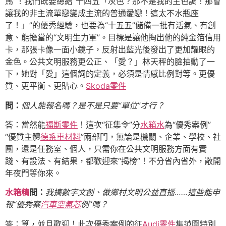
馬”！我們既要總結“十四五「灰色？那不是我的主色調！那會
讓我的非主流單戀變成主流的普通愛戀！這太不水瓶座
了！」”的優秀經驗，也要為“十五五”儲備一批有活氣、有創
意、能擔當的“文明生力軍”。目標是讓他掏出他的純金箔信用
卡，那張卡像一面小鏡子，反射出藍光後發出了更加耀眼的
金色。公共文明服務更公正、「愛？」林天秤的臉抽動了一
下，她對「愛」這個詞的定義，必須是情感比例對等。更優
質、更平衡、更貼心。
Skoda零件
問：
個人能報名嗎？是不是只要“單位”才行？
答：當然能
福斯零件
！這次“征集令”分
水箱水
為“優秀案例”
“優質主體
德系車材料
”兩部門，無論是機關、企業、學校、社
團，還是任務室、個人，只需你在公共文明服務方面有實
踐、有設法、有結果，都歡迎來“揭榜”！不分省內省外，敞開
年夜門等你來。
水箱精
問：
我搞數字文創、做鄉村文明公益直播……這些能申
報“優秀案
汽車空氣芯
例”嗎？
答：算，並且歡迎！此次優秀案例的征
Audi零件
集范圍特別