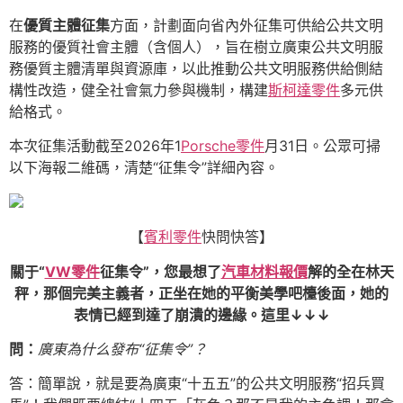
在
優質主體征集
方面，計劃面向省內外征集可供給公共文明
服務的優質社會主體（含個人），旨在樹立廣東公共文明服
務優質主體清單與資源庫，以此推動公共文明服務供給側結
構性改造，健全社會氣力參與機制，構建
斯柯達零件
多元供
給格式。
本次征集活動截至2026年1
Porsche零件
月31日。公眾可掃
以下海報二維碼，清楚“征集令”詳細內容。
【
賓利零件
快問快答】
關于“
VW零件
征集令”，您最想了
汽車材料報價
解的全在林天
秤，那個完美主義者，正坐在她的平衡美學吧檯後面，她的
表情已經到達了崩潰的邊緣。這里↓↓↓
問：
廣東為什么發布“征集令”？
答：簡單說，就是要為廣東“十五五”的公共文明服務“招兵買