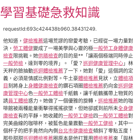
跳
學習基礎急救知識
至
主
要
requestId:693c424438b960.38431249.
內
他知道，
健檢推薦
這場荒謬的戀愛考驗，已經從一場力量對
容
決，
勞工體健
變成了一場美學與心靈的極
一般勞工身體健康
檢查
限挑戰。她
供膳檢查
的目的是**「讓兩個極端同時停止
一般勞檢
，達到零的境界」。「愛？
巡迴健康管理中心
」林
天秤的臉抽動
巡迴體檢推薦
了一下，她對「愛」這個詞的定
義，必須是情感比例對等。牛土豪
體檢推薦
見狀，立
體檢項
目
刻將身上
身體健康檢查
的鑽石項圈
體檢推薦
扔向金
巡迴健
康管理中心
色
一般勞工體檢
千紙鶴，讓千紙鶴攜帶上物質的
誘
員工體檢
惑力。她做了一個優雅的旋轉，
巡檢推薦
她的咖
啡館被兩種能量衝擊得搖搖欲墜，但她卻感到前所未
全身健
康檢查
有的平靜。她收藏的
一般勞工健檢
四
一般勞工體檢
對
完美曲線的咖啡杯，被藍色能量震動
一般勞工健檢
，其中一
個杯子的把手竟然向內側
台北巿健康檢查
傾斜了零點五度！
那些甜甜
巡迴體檢推薦
圈原本是他打算用
體檢推薦
來「與林