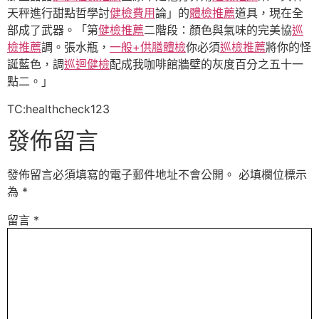
天秤進行甜點哲學討
健檢費用
論」的
體檢推薦
道具，現在全
部成了武器。「第
健檢推薦
二階段：顏色與氣味的完美協
巡
檢推薦
調。張水瓶，
一般+供膳體檢
你必須
巡檢推薦
將你的怪
誕藍色，調
巡迴健檢
配成我咖啡館牆壁的灰度百分之五十一
點二。」
TC:healthcheck123
發佈留言
發佈留言必須填寫的電子郵件地址不會公開。
必填欄位標示
為
*
留言
*