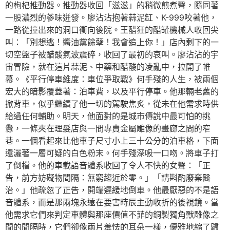
的枸杞推動器。推動器收回「滋滋」的稍微煎煮聲，隨同著
一股濃烈的蔘味迸發。廖沾沾抱著蒜泥缸、K-999咬著他，
一路從撞出來的洞口衝向後院。王醋狂的醋罐機械人收回尖
叫：「別想逃！醬油黨餘孽！我會追上你！」店內剩下的一
切空盤子被醋酸氣波震碎，收回了最初的哀叫。廖沾沾的宇
宙冒險，就在這片蒜泥、中藥和醋酸的凌亂中，拉開了帷
幕。《平行停車維度：車位爭取戰》何手殘的人生，被兩個
宏大的暗影覆蓋著：泊車費，以及平行停車。他那輛老舊的
掀背車，似乎繼續了他一切的駕駛焦炙，從未在他需求時供
給過任何輔助。明天，他面對的是城市傳說中最可怕的挑
釁，一條夾在理髮店與一間專賣金屬雕像的畫廊之間的窄
巷。一個看起來比他車子尺寸小上三十公分的泊車格，下面
還灑著一層可疑的白色粉末。何手殘深吸一口吻。將車子打
了倒檔。他的車載語音體系收回了令人不快的女聲：「正
告，前方妨礙物間隔：無窮趨近於零。」「請斟酌廢棄醫
治。」他疏忽了正告，開端遲緩地倒車。他最厭惡的不是語
音體系，而是那兩塊永遠在要害時辰主動收折的後視鏡。當
他需求它們來判定車體與那座價值不菲的銅製獨角獸雕像之
間的間隔時，它們卻像兩片羞怯的耳朵一樣，優雅地縮了歸