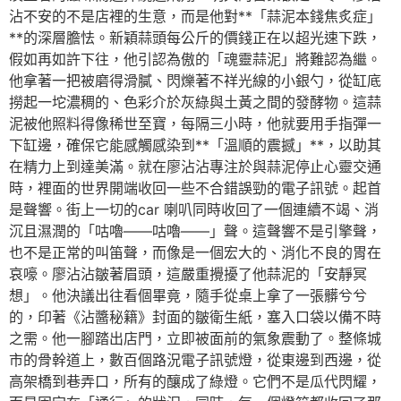
沾不安的不是店裡的生意，而是他對**「蒜泥本錢焦炙症」
**的深層膽怯。新穎蒜頭每公斤的價錢正在以超光速下跌，
假如再如許下往，他引認為傲的「魂靈蒜泥」將難認為繼。
他拿著一把被磨得滑膩、閃爍著不祥光線的小銀勺，從缸底
撈起一坨濃稠的、色彩介於灰綠與土黃之間的發酵物。這蒜
泥被他照料得像稀世至寶，每隔三小時，他就要用手指彈一
下缸邊，確保它能感觸感染到**「溫順的震撼」**，以助其
在精力上到達美滿。就在廖沾沾專注於與蒜泥停止心靈交通
時，裡面的世界開端收回一些不合錯誤勁的電子訊號。起首
是聲響。街上一切的car 喇叭同時收回了一個連續不竭、消
沉且濕潤的「咕嚕——咕嚕——」聲。這聲響不是引擎聲，
也不是正常的叫笛聲，而像是一個宏大的、消化不良的胃在
哀嚎。廖沾沾皺著眉頭，這嚴重攪擾了他蒜泥的「安靜冥
想」。他決議出往看個畢竟，隨手從桌上拿了一張髒兮兮
的，印著《沾醬秘籍》封面的皺衛生紙，塞入口袋以備不時
之需。他一腳踏出店門，立即被面前的氣象震動了。整條城
市的骨幹道上，數百個路況電子訊號燈，從東邊到西邊，從
高架橋到巷弄口，所有的釀成了綠燈。它們不是瓜代閃耀，