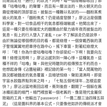
而是固定在「通行」的狀況，同時，每一個燈箱都收回了那
種「咕嚕咕嚕」的聲響，而且有一層淡淡的、熱火朝天的白
霧從燈箱的頂部冒出，披髮出一種難以名狀的——麵粉蒸煮
過火的氣息。「麵粉焦炙？仍是過度發酵？」廖沾沾是個醬
料學家，對一切食品相干的氣息都極端敏感。他聞出來了，
這是一種只要在極端宏大的麵團由於壓力過年夜而披髮出的
氣息。街上的行人墮入了凌亂。car 不了解該走仍是該停，
由於無論從哪個標的目的看，都是綠燈。一個穿戴西裝的漢
子警惕翼翼地把車停在路中心，搖下車窗，對著紅綠燈大
呼：「喂！你為什麼咕嚕咕嚕？你卻是紅一下啊！我要向左
轉！綠燈沒用啊！」廖沾沾感到到一陣心悸。這種氣息，這
種不祥的「咕嚕」聲，與他兒時聽到的祖傳預言不約而合。
他想起身傳《沾醬秘籍》裡記錄的第一句：「當人間萬物的
路況都被麵皮的氣息覆蓋，且暗號恒綠、聲如湯沸時，即是
宇宙水餃臨界點到來之時。」「七點五個地球年…怎樣這麼
快？」廖沾沾猛地衝回店裡，衝到後廚，翻開了一個躲在舊
冰櫃前面的暗門。暗門裡放著一個老舊的、像是現代金屬保
險箱的工具。他輸出了password：「一醬二醋三油四辣五蒜
泥」（這是醬料界的基本公式，只要像他如許的傳統派才會