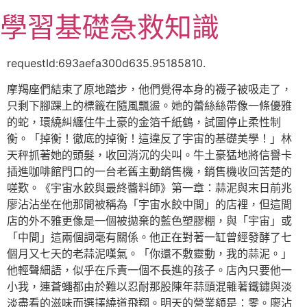
跳
學習基礎急救知識
至
主
要
requestId:693aefa300d635.95185810.
內
摩羯座們結束了原地踏步，他們覺得本身的襪子被吸走了，
容
只剩下腳踝上的標籤在隨風飄盪。她的蕾絲絲帶像一條優雅
的蛇，環繞糾纏住牛土豪的金箔千紙鶴，試圖停止柔性制
衡。「掉衡！徹底的掉衡！這違反了宇宙的基礎美學！」林
天秤抓著她的頭髮，收回消沉的尖叫。牛土豪猛地將信譽卡
插進咖啡館門口的一台老舊主動銷售機，銷售機收回苦楚的
嗟歎。《宇宙水餃與最終醬料師》第一章：蒜泥與末日前兆
廖沾沾坐在他那間被稱為「宇宙水餃中間」的店裡，但這間
店的外不雅更像是一個被拋棄的藍色塑膠棚，與「宇宙」或
「中間」這兩個詞毫有關係。他正在對著一缸曾經發酵了七
個月又七天的老蒜泥嘆氣。「你還不敷靈動，我的蒜泥。」
他輕聲細語，似乎在斥責一個不長進的孩子。店內只要他一
小我，連蒼蠅都由於難以忍耐那股陳年蒜頭混雜著鐵鏽與淡
淡盡看的滋味而選擇繞道飛翔。明天的營業額是：零。廖沾