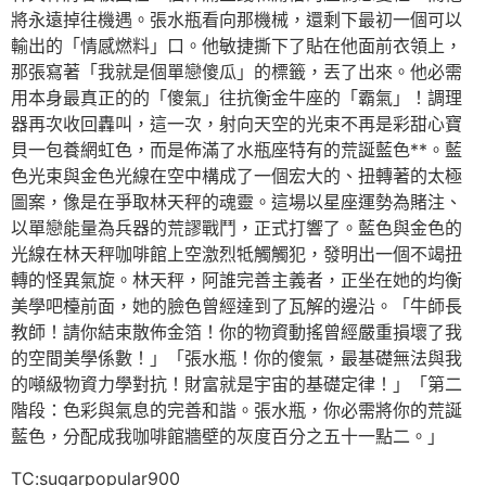
將永遠掉往機遇。張水瓶看向那機械，還剩下最初一個可以
輸出的「情感燃料」口。他敏捷撕下了貼在他面前衣領上，
那張寫著「我就是個單戀傻瓜」的標籤，丟了出來。他必需
用本身最真正的的「傻氣」往抗衡金牛座的「霸氣」！調理
器再次收回轟叫，這一次，射向天空的光束不再是彩甜心寶
貝一包養網虹色，而是佈滿了水瓶座特有的荒誕藍色**。藍
色光束與金色光線在空中構成了一個宏大的、扭轉著的太極
圖案，像是在爭取林天秤的魂靈。這場以星座運勢為賭注、
以單戀能量為兵器的荒謬戰鬥，正式打響了。藍色與金色的
光線在林天秤咖啡館上空激烈牴觸觸犯，發明出一個不竭扭
轉的怪異氣旋。林天秤，阿誰完善主義者，正坐在她的均衡
美學吧檯前面，她的臉色曾經達到了瓦解的邊沿。「牛師長
教師！請你結束散佈金箔！你的物資動搖曾經嚴重損壞了我
的空間美學係數！」「張水瓶！你的傻氣，最基礎無法與我
的噸級物資力學對抗！財富就是宇宙的基礎定律！」「第二
階段：色彩與氣息的完善和諧。張水瓶，你必需將你的荒誕
藍色，分配成我咖啡館牆壁的灰度百分之五十一點二。」
TC:sugarpopular900