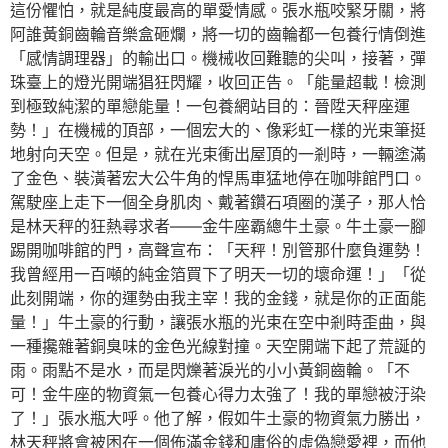
這份懼怕，就是純度最高的單愛情感。張水瓶咬緊牙關，將
阿誰黃銅齒輪音樂盒砸爛，將一切的齒輪都一包養行情倒進
「感情調理器」的輸出口。機械收回難聽的尖叫，接著，彈
珠臺上的燈光開端猖狂閃耀，收回正告。「能量超載！檢測
到極致純潔的單戀能量！一包養網站目的：晉陞天秤座運
勢！」在機械的頂部，一個宏大的、像彩虹一樣的光束筆挺
地射向天空。但是，就在光束衝出屋頂的一剎時，一輛塗滿
了金色、裝潢著宏大公牛角的悍馬車猛地停在咖啡館門口。
駕駛座上走下一個全身肌肉、戴著鑽石項圈的漢子，那人恰
是林天秤的狂熱尋求者——金牛座霸總牛土豪。牛土豪一腳
踢開咖啡館的門，高聲宣布：「天秤！別管那什麼負運勢！
我曾經用一百噸的純金箔買下了明天一切的壞命運！」「從
此刻開端，你的運勢由我主宰！我的金錢，就是你的正面能
量！」牛土豪的行動，讓張水瓶的光束在空中剎時歪曲，與
一種攙雜著銅臭味的金色光線對撞。天空開端下起了荒誕的
雨。雨點不是水，而是閃爍著淚光的小小黃銅齒輪。「不
可！金牛座的物資氣一包養心得力太強了！我的單戀被汙染
了！」張水瓶大呼。他了解，假如牛土豪的物資氣力勝出，
林天秤將會被困在一個佈滿金錢和庸俗的虛偽戀愛裡，而他