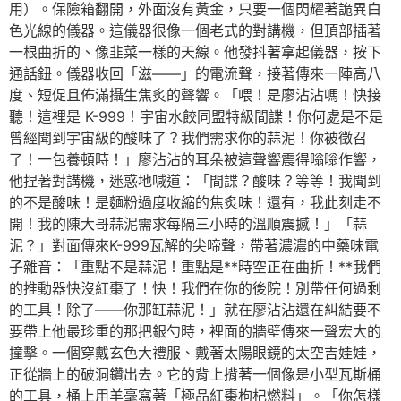
用）。保險箱翻開，外面沒有黃金，只要一個閃耀著詭異白
色光線的儀器。這儀器很像一個老式的對講機，但頂部插著
一根曲折的、像韭菜一樣的天線。他發抖著拿起儀器，按下
通話鈕。儀器收回「滋——」的電流聲，接著傳來一陣高八
度、短促且佈滿攝生焦炙的聲響。「喂！是廖沾沾嗎！快接
聽！這裡是 K-999！宇宙水餃同盟特級間諜！你何處是不是
曾經聞到宇宙級的酸味了？我們需求你的蒜泥！你被徵召
了！一包養頓時！」廖沾沾的耳朵被這聲響震得嗡嗡作響，
他捏著對講機，迷惑地喊道：「間諜？酸味？等等！我聞到
的不是酸味！是麵粉過度收縮的焦炙味！還有，我此刻走不
開！我的陳大哥蒜泥需求每隔三小時的溫順震撼！」「蒜
泥？」對面傳來K-999瓦解的尖啼聲，帶著濃濃的中藥味電
子雜音：「重點不是蒜泥！重點是**時空正在曲折！**我們
的推動器快沒紅棗了！快！我們在你的後院！別帶任何過剩
的工具！除了——你那缸蒜泥！」就在廖沾沾還在糾結要不
要帶上他最珍重的那把銀勺時，裡面的牆壁傳來一聲宏大的
撞擊。一個穿戴玄色大禮服、戴著太陽眼鏡的太空吉娃娃，
正從牆上的破洞鑽出去。它的背上揹著一個像是小型瓦斯桶
的工具，桶上用羊毫寫著「極品紅棗枸杞燃料」。「你怎樣