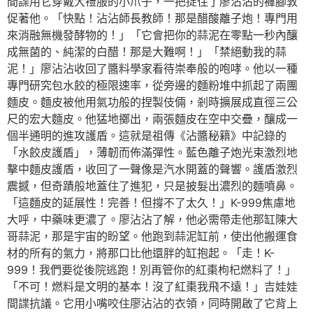
間諜用它穿戴大禮服的小爪子，一把捉住了廖沾沾的褲腳敦
促著他。「快點！沾沾師長教師！那是醋酸離子炮！專門用
來消融無機發酵物的！」「它會把你的蒜泥在零點一秒內釀
成無菌的、純潔的白醋！那是大難啊！」「禁絕動我的蒜
泥！」廖沾沾收回了醬料學家看待崇奉般的咆哮。他以一種
專門研究包水餃的極限速率，從旁邊的麵粉堆中抓起了兩團
麵皮。麵皮被他用氣功般的捏製伎倆，剎時擴展成直徑三公
尺的宏大麵皮。他猛地擲出，兩張麵皮在空中交疊，釀成一
個半通明的進攻護盾。這就是祖傳《沾醬秘籍》中記錄的
「水餃皮護盾」，薄韌而佈滿彈性。藍色離子炮光束激烈地
擊中麵皮護盾，收回了一聲像是汽水開蓋的聲響。護盾激烈
震撼，但奇蹟般地蓋住了進犯，只是披髮出濃烈的麵噴鼻。
「這麵皮的延展性！完善！但撐不了太久！」K-999焦慮地
大呼，中藥味更濃了。廖沾沾了解，他必需帶走他那缸陳大
哥蒜泥，那是宇宙的盼望。他跑到蒜泥缸前，使出他搬運食
材的所有的氣力，將那口比他還胖的缸抱起。「走！K-
999！我們要從後院逃跑！別再管你的紅棗枸杞燃料了！」
「不可！燃料是文明的基本！沒了紅棗我飛不遠！」吉娃娃
間諜抗議。它用小嘴咬住廖沾沾的衣領，同時開啟了它背上