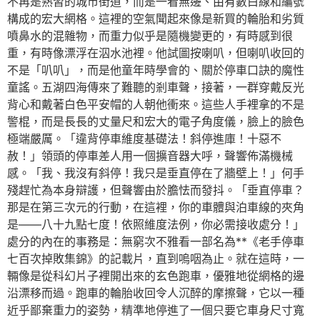
不再是熟習的城市街道，而是一看無邊、由有數白線和編號
構成的宏大網格。這裡的空氣聞起來像是新買的輪胎和劣質
噴鼻水的混雜物，而重力似乎是隨機變更的，有時感到很
重，有時像漂浮在泅水池裡。他試圖按喇叭，但喇叭收回的
不是「叭叭」，而是他童年時學會的、關於停車口訣的魔性
童謠。五湖四海傳來了難聽的剎車聲，接著，一群穿戴反光
背心和戴著白色平安帽的人朝他衝來。這些人手裡拿的不是
警棍，而是長長的丈量尺和宏大的電子角度儀，臉上的臉色
極端嚴厲。「違背停車維度基礎法！斜停進庫！十惡不
赦！」領頭的停車差人用一個擴音器大呼，聲響佈滿機械
感。「我、我沒有斜停！我只是垂直停在了牆壁上！」何手
殘趕忙為本身辯護，但聲響由於膽怯而發抖。「垂直停車？
那是在第三次元的行動，在這裡，你的車體與泊車線的夾角
是——八十九點七度！依照維度法例，你必需接收處分！」
處分的內在的事務是：無窮次不雅看一部名為**《老手停車
七百次掉敗集錦》的記載片，直到嗚咽為止。就在這時，一
輛像是從科幻片子裡開出來的玄色跑車，優雅地從網格的邊
沿漂移而過。跑車的輪胎收回令人沉醉的摩擦聲，它以一種
近乎鄙棄重力的姿勢，精準地停進了一個只要它車身尺寸寬