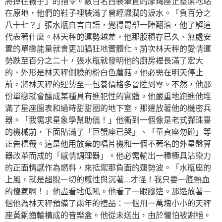
將掉往襪子」的指令。數百名西裝筆直的摩羯座正整潔地站
在原地，他們的鞋子裡裝滿了曾經濕潤的淚水。「負百分之
八十七？」張水瓶自言自語，覺得胃部一陣翻滾，他了解這
代表著什麼。林天秤的運勢越差，他那股積存已久、無處安
置的單戀能量就會更加猖狂地實體化。前次林天秤的愛情運
勢跌至百分之二十，張水瓶就發明他的廚房裡長滿了宏大
的、外形是林天秤側臉的粉白色蘑菇。他必需在明天停止
前，將林天秤的運勢至一包養價格多晉陞到零。不然，他那
份單戀就會釀成某種具有進犯性的實體。他嚴重地跑進他堆
滿了星座圖表和過時甜甜圈的地下室，那邊放著他的機密兵
器。「我需求星象學幫助儀！」他衝到一個像是老式彈珠臺
的機械前，下面貼滿了「巨蟹座已哭」、「童貞座勿碰」等
正告標籤。這是他用放棄的唱片機和一個不著名的外星盤算
器改革而成的「感情調理器」。他必需輸出一種極具沾染力
的正面情感作為燃料，來抵禦那負面的運勢波。「水瓶座的
上風，就是超脫一切的感性與沉著…才怪！我只要一腔熱血
的傻氣啊！」他盡看地低吼。他看了一眼腳邊。那邊放著一
個他為林天秤預備了兩年的禮品：一個用一萬塊小小的天秤
座黃銅齒輪構成的音樂盒。他從未送出，由於懼怕被謝絕。