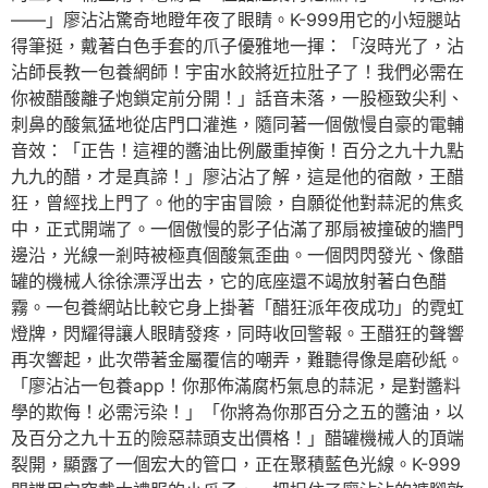
——」廖沾沾驚奇地瞪年夜了眼睛。K-999用它的小短腿站
得筆挺，戴著白色手套的爪子優雅地一揮：「沒時光了，沾
沾師長教一包養網師！宇宙水餃將近拉肚子了！我們必需在
你被醋酸離子炮鎖定前分開！」話音未落，一股極致尖利、
刺鼻的酸氣猛地從店門口灌進，隨同著一個傲慢自豪的電輔
音效：「正告！這裡的醬油比例嚴重掉衡！百分之九十九點
九九的醋，才是真諦！」廖沾沾了解，這是他的宿敵，王醋
狂，曾經找上門了。他的宇宙冒險，自願從他對蒜泥的焦炙
中，正式開端了。一個傲慢的影子佔滿了那扇被撞破的牆門
邊沿，光線一剎時被極真個酸氣歪曲。一個閃閃發光、像醋
罐的機械人徐徐漂浮出去，它的底座還不竭放射著白色醋
霧。一包養網站比較它身上掛著「醋狂派年夜成功」的霓虹
燈牌，閃耀得讓人眼睛發疼，同時收回警報。王醋狂的聲響
再次響起，此次帶著金屬覆信的嘲弄，難聽得像是磨砂紙。
「廖沾沾一包養app！你那佈滿腐朽氣息的蒜泥，是對醬料
學的欺侮！必需污染！」「你將為你那百分之五的醬油，以
及百分之九十五的險惡蒜頭支出價格！」醋罐機械人的頂端
裂開，顯露了一個宏大的管口，正在聚積藍色光線。K-999