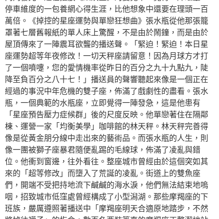
停車維度的一包養網心得生涯，比他想象中還要在理頭一百
萬倍。《掉控的星座運勢與單戀狂想曲》張水瓶從他那張籠
罩著七層舊報紙的單人床上驚醒，不是由於鬧鐘，而是由於
屋頂傳來了一陣震耳欲聾的播送聲。「緊迫！緊迫！本日星
座運勢超等年夜修改！一切天秤座請留意！因為月球方才打
了一個噴嚏，您的愛情機率從昨日的百分之九十九點九，陡
降至負百分之八十七！」播送員的聲響聽起來像是一個正在
經過的事況中年危機的雙子座，佈滿了戲劇性的盡看。張水
瓶，一個典範的水瓶座，立即覺得一陣發急，這是他患有
「星座預告壓力症候群」後的尺度反映。他單戀著住在隔鄰
棟、運營一家「均衡美學」咖啡館的林天秤。林天秤完善得
像是從黃金朋分線中走出來的藝術品。而張水瓶的人生，則
像一團被獅子座暴君隨便亂踢的毛線球，佈滿了凌亂與錯
位。他衝到窗邊，往外看往。整座城市曾經由於這個突如其
來的「超等修改」而墮入了荒誕的凌亂。街道上的雙魚座
們，開端不受把持地流下鹹鹹的海水淚，他們無法結束地嗚
咽，招致城市低窪處曾經構成了小型潟湖。那些摩羯座的下
班族，嚴厲遵照著播送中「摩羯座明天合適原地踏步，不然