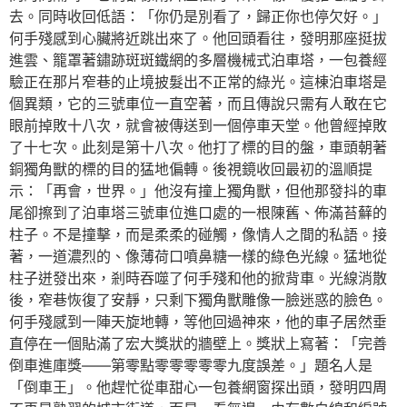
去。同時收回低語：「你仍是別看了，歸正你也停欠好。」
何手殘感到心臟將近跳出來了。他回頭看往，發明那座挺拔
進雲、籠罩著鏽跡斑斑鐵網的多層機械式泊車塔，一包養經
驗正在那片窄巷的止境披髮出不正常的綠光。這棟泊車塔是
個異類，它的三號車位一直空著，而且傳說只需有人敢在它
眼前掉敗十八次，就會被傳送到一個停車天堂。他曾經掉敗
了十七次。此刻是第十八次。他打了標的目的盤，車頭朝著
銅獨角獸的標的目的猛地偏轉。後視鏡收回最初的溫順提
示：「再會，世界。」他沒有撞上獨角獸，但他那發抖的車
尾卻擦到了泊車塔三號車位進口處的一根陳舊、佈滿苔蘚的
柱子。不是撞擊，而是柔柔的碰觸，像情人之間的私語。接
著，一道濃烈的、像薄荷口噴鼻糖一樣的綠色光線。猛地從
柱子迸發出來，剎時吞噬了何手殘和他的掀背車。光線消散
後，窄巷恢復了安靜，只剩下獨角獸雕像一臉迷惑的臉色。
何手殘感到一陣天旋地轉，等他回過神來，他的車子居然垂
直停在一個貼滿了宏大獎狀的牆壁上。獎狀上寫著：「完善
倒車進庫獎——第零點零零零零零九度誤差。」題名人是
「倒車王」。他趕忙從車甜心一包養網窗探出頭，發明四周