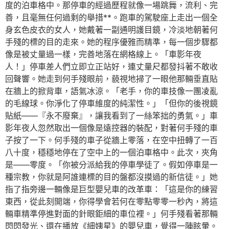
度的泊車格中。那停車的經過歷程就像一場跳舞，流利、完
善，且毫無任何過剩的舉措**。跑車的駕駛座上走出一個全
身玄色皮衣的女人，她戴著一副通明護目鏡，冷淡地朝著何
手殘的標的目的走來。她的程序優雅而精準，每一個步驟都
像是被丈量過一樣，完善地落在網格線上。「車影年夜
人！」停車差人們立即立正站好，連丈量尺都發抖著不敢收
回聲響。她走到何手殘眼前，藐視地掃了一眼他那輛垂直貼
在牆上的掀背車，語氣冰涼。「老手，你的車技像一團凌亂
的毛線球。你淨化了停車維度的純潔性。」「但你的後視鏡
貼紙——『永不廢棄』，讓我看到了一絲笨拙的勇氣。」車
影年夜人忽然取出一個像是遠控器的裝配，對著何手殘的車
子按了一下。何手殘的車子從牆上零落，在空中扭轉了一百
八十度，穩穩地停在了空中上的一個泊車格中。此次，夾角
是——零度。「你被分派給我的停車學徒了。假如停車是一
種宗教，你就是阿誰連標的目的盤都沒摸過的新信徒。」她
指了指旁邊一輛像是巨型嬰兒車的改革車：「這是你的練習
東西，從此刻開端，你得學會若何在零點零零一秒內，將這
輛車精準停進對面的針眼鉅細的車位裡。」何手殘看著那輛
閃閃發光、還在播放《細姨星》的嬰兒車，覺得一陣眩暈。