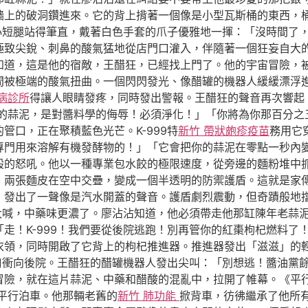
牆上的破洞鑽進來。它的背上揹著一個像是小型瓦斯桶的東西，
的小短腿站得筆直，戴著白色手套的爪子優雅地一揮：「沒時間了
極致尖銳、刺鼻的酸氣猛地從店門口灌入，伴隨著一個狂妄自大
知道，這是他的宿敵，王醋狂，已經找上門了。他的宇宙冒險，
間被極端的酸氣扭曲。一個閃閃發光、像醋罐的機器人緩緩漂浮
病診所
得讓人眼睛發疼，同時發出警報。王醋狂的聲音再次響起
的蒜泥，是對醬料學的侮辱！必須淨化！」「你將為你那百分之
管口，正在聚積藍色光芒。K-999特
新竹 帶狀皰疹疫苗
務用它
專門用來溶解有機發酵物的！」「它會把你的蒜泥在零點一秒內
般的怒吼。他以一種專業包水餃的極限速度，從旁邊的麵粉堆中
，兩張麵皮在空中交疊，變成一個半透明的防禦護盾。這就是家
，發出了一聲像是汽水開蓋的聲音。護盾劇烈震動，但奇蹟般地
地大喊，中藥味更濃了。廖沾沾知道，他必須帶走他那缸陳年老蒜
走！K-999！我們要從後院逃跑！別再管你的紅棗枸杞燃料了
衣領，同時開啟了它背上的枸杞推進器。推進器發出「滋滋」的
洞口衝向後院。王醋狂的醋罐機器人發出尖叫：「別想逃！醬油黨
冒險，就在這片蒜泥、中藥和醋酸的混亂中，拉開了帷幕。《平
平行泊車。他那輛老舊的
新竹 肺功能
掀背車，彷彿繼承了他所