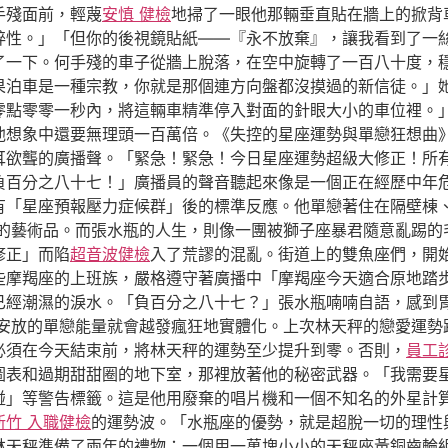
手殘面前，輕蔑
安慎 健檢
地掃了一眼他那輛垂直貼在牆上的掀背
粹性。」「但你的後視鏡貼紙——『永不放棄』，讓我看到了一
了一下。何手殘的車子從牆上脫落，在空中旋轉了一百八十度，
果泊車是一種宗教，你就是那個連方向盤都沒摸過的新信徒。」
零點零零一秒內，將這輛車精準停入對面的針眼大小的車位裡。
他想象中還要無理頭一百萬倍。《失控的星座運勢與單戀狂想曲
耳欲聾的廣播聲。「緊急！緊急！今日星座運勢超級大修正！所
負百分之八十七！」廣播員的聲音聽起來像是一個正在經歷中年
有「星座預報壓力症候群」後的標準反應。他單戀著住在隔壁棟
的藝術品。而張水瓶的人生，則像一團被獅子座暴君隨意亂踢的
修正」而陷
超音波健檢
入了荒謬的混亂。街道上的雙魚座們，開
些摩羯座的上班族，嚴格遵守著廣播中「摩羯座今天適合原地踏
已經潮濕的淚水。「負百分之八十七？」張水瓶喃喃自語，感到
安放的單戀能量就會越發瘋狂地實體化。上次林天秤的戀愛運勢
必須在今天結束前，將林天秤的運勢至少提升到零。否則，
員工
圖表和過期甜甜圈的地下室，那裡放著他的秘密武器。「我需要
碰」等警告標籤。這是他用廢棄的唱片機和一個不知名的外星計
新竹 入職健檢
的運勢波。「水瓶座的優勢，就是超脫一切的理性
林天秤準備了兩年的禮物：一個用一萬塊小小的天秤座黃銅齒輪