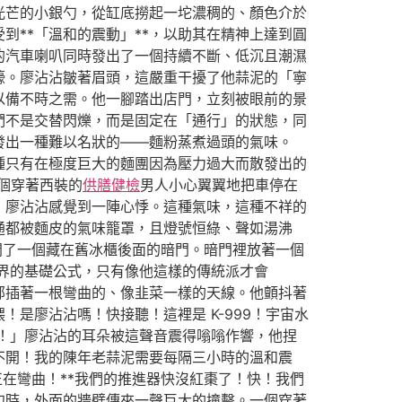
光芒的小銀勺，從缸底撈起一坨濃稠的、顏色介於
**「溫和的震動」**，以助其在精神上達到圓
的汽車喇叭同時發出了一個持續不斷、低沉且潮濕
嚎。廖沾沾皺著眉頭，這嚴重干擾了他蒜泥的「寧
以備不時之需。他一腳踏出店門，立刻被眼前的景
們不是交替閃爍，而是固定在「通行」的狀態，同
發出一種難以名狀的——麵粉蒸煮過頭的氣味。
種只有在極度巨大的麵團因為壓力過大而散發出的
個穿著西裝的
供膳健檢
男人小心翼翼地把車停在
」廖沾沾感覺到一陣心悸。這種氣味，這種不祥的
通都被麵皮的氣味籠罩，且燈號恒綠、聲如湯沸
開了一個藏在舊冰櫃後面的暗門。暗門裡放著一個
界的基礎公式，只有像他這樣的傳統派才會
部插著一根彎曲的、像韭菜一樣的天線。他顫抖著
是廖沾沾嗎！快接聽！這裡是 K-999！宇宙水
！」廖沾沾的耳朵被這聲音震得嗡嗡作響，他捏
不開！我的陳年老蒜泥需要每隔三小時的溫和震
正在彎曲！**我們的推進器快沒紅棗了！快！我們
勺時，外面的牆壁傳來一聲巨大的撞擊。一個穿著