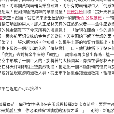
牙關，將那個黃銅齒輪音樂盒砸爛，將所有的齒輪都倒入「情感
量超載！檢測到極致純粹的單戀能量！
康德診所
目標：提升天秤
查
天空。然而，就在光束衝出屋頂的一瞬間
新竹 公教健檢
，一輛
著鑽石項圈的男人，那人正是林天秤的狂熱追求者——金牛座霸
噸的純金箔買下了今天所有的壞運氣！」「從現在開始，你的運
與一種夾雜著銅臭味的金色光芒對撞。天空開始下起了荒謬的雨
汙染了！」張水瓶大喊。他知道，如果牛土豪的物質力量勝出，
還剩下最後一個可以輸入的「情緒燃料」口。他迅速撕下了貼在
「傻氣」去對抗金牛座的「霸氣」！調節器再次發出轟鳴，這一
芒在空中形成了一個巨大的、旋轉著的太極圖案，像是在爭奪林天
芒在林天秤咖啡館上空劇烈衝撞，創造出一個不斷旋轉的怪異氣
涕或許呈現皮疹的過敏人群，提出市平易近要錯過過敏期，輕癥
平易近能否可以接種？
出接種疫苗，備孕女性提出在完玉成程接種2劑次疫苗后，要留生
「這就是質感互換。你必須體會到情感的無價之重。」。別的，新