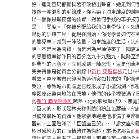
好，連測量尺都顫抖著不敢發出聲音。她走到何
技像一團混亂的毛線球。你污染了泊車維度的純
出一個像是遙控器的裝置，對著何手殘的車子按
是——零度。「你被分配給我的泊車學徒了。如
是你的訓練工具，從現在開始，你得學會如何在
的嬰兒車，感到一陣眩暈。泊車維度的生活，比
醒，不是因為鬧鐘，而是因為屋頂傳來了一陣震
的戀愛機率從昨日的百分之九十九點九，陡降至
個典型的水瓶座，立刻感到一陣恐慌，這是他患
完美得像是從黃金分割線中
新竹 東區健檢
走出來
看去。整座城市已經因為這個突如其來的「超級
哭泣，導致城市低窪處已經形成了小型潟湖。那
摩羯座正整齊地站在原地，他們的鞋子裡裝滿了
勢
新竹 職業醫學科
越差，他那股積壓已久、無處
了巨大的、形狀是林天秤側臉的粉紅色蘑菇。他
具備攻擊性的實體。他緊張地跑進他堆滿了星座
器前，上面貼滿了「巨蟹座已哭」、「處女座勿
極具感染力的正面情緒作為燃料，來抵抗那負面
望地低吼。他看了一眼腳邊。那裡放著一個他為