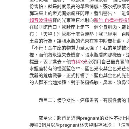
份害怕，就是純度最高的單戀情感。張水瓶咬緊
彈珠臺上的燈光開始瘋狂閃爍，發出警告。「能
超音波健檢
樣的光束筆直地射向
新竹 自律神經檢
在咖啡館門口。駕駛座上走下一個全身肌肉、戴
布：「天秤！別管那什麼負運勢！我已經用一百
土豪的行為，讓張水瓶的光束在空中瞬間扭曲，
「不行！金牛座的物質力量太強了！我的單戀被
裡，而他將永遠失去機會。張水瓶看向那機器，
標籤，丟了進去。他
竹科X光
必須用自己最真實的
水瓶座特有的怪誕藍色**。藍色光束與金色光
武器的荒唐戰爭，正式打響了。藍色與金色的光
的人群不合適接種。對于花粉過敏、鼻塞、流鼻
題目二：備孕女性、癌癥患者、有慢性病的市
龐星火：起首是近期pregnant的女性不提
接種3個月以后pregnant林天秤眼神冰冷：