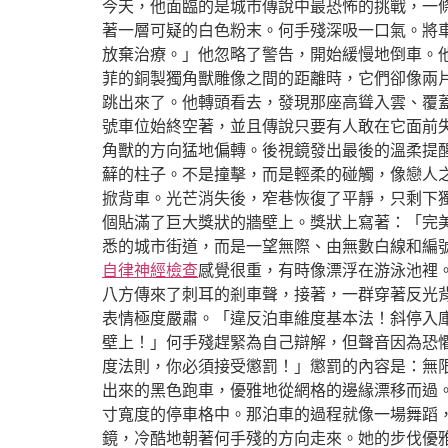
今天，他面臨的是城市傳說中最恐怖的挑戰，一
著一層可疑的白色粉末。何手殘深吸一口氣。將
放棄治療。」他忽略了警告，開始緩慢地倒車。
菲的銅製獨角獸雕像之間的距離時，它們卻像兩
跳出來了。他轉頭看去，發現那座高聳入雲、覆
號車位始終空著，並且傳說只要有人敢在它面前
角獸的方向猛地偏轉。後視鏡發出最後的溫柔提
蘚的柱子。不是撞擊，而是輕柔的碰觸，像戀人
掀背車。光芒消失後，窄巷恢復了平靜，只剩下
個貼滿了巨大獎狀的牆壁上。獎狀上寫著：「完
悉的城市街道，而是一望無際、由無數白線和編
自律神經檢查
感覺很重，有時像漂浮在游泳池裡
八方傳來了刺耳的剎車聲，接著，一群穿著反光
表情極度嚴肅。「違反泊車維度基本法！斜停入
壁上！」何手殘趕緊為自己辯解，但聲音因為恐
度法則，你必須接受懲罰！」懲罰的內容是：無
出來的黑色跑車，優雅地從網格的邊緣漂移而過
寸寬度的停車格中。那泊車的過程就像一場舞蹈
鏡，冷酷地朝著何手殘的方向走來。她的步伐優