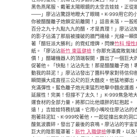
黑色燕尾服、戴著太陽眼鏡的太空吉娃娃，正從
——」廖沾沾驚訝地瞪大了眼睛。K-999用它
你被醋酸離子炮鎖定前離開！」話音未落，一股
百分之九十九點九九的醋，才是真理！」廖沾沾
的影子佔滿了那扇被撞破的牆門邊緣，光線一瞬
著「醋狂派大勝利」的霓虹燈牌，閃爍
竹科 慢性
紙。「廖沾沾
新竹 東區健檢
！你那充滿腐敗氣味
價！」醋罐機器人的頂端裂開，露出了一個巨大的
促著他。「快點！沾沾先生！那是醋酸離子炮！
動我的蒜泥！」廖沾沾發出了醬料學家對待信仰
瞬間擴大成直徑三公尺的巨大麵皮。他猛地擲出
充滿彈性。藍色離子炮光束猛烈地擊中麵皮護盾
延展性！完美！但撐不了太久！」K-999焦急
運食材的全部力量，將那口比他還胖的缸抱起。「
遠！」吉娃娃特務抗議。它用小嘴咬住廖沾沾的
抱著蒜泥缸、K-999咬著他，一起從撞出來的
酸氣波震碎，發出了最後的哀鳴。廖沾沾的宇宙
巨大的陰影籠罩著：
新竹 入職健檢
停車費，以及