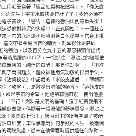
桶上用毛筆寫著「極品紅棗枸杞燃料」。「你怎麼
，沾沾先生！宇宙水餃快要拉肚子了！我們必須在
的電子音效：「警告！這裡的醬油比例嚴重失衡！
被迫從他對蒜泥的焦慮中，正式開始了。一個狂妄
進來，它的底座還不斷噴射著白色醋霧。它身上掛
，這次帶著金屬回音的嘲弄，刺耳得像是磨砂
五的醬油，以及百分之九十五的邪惡蒜頭付出代
穿著燕尾服的小爪子，一把抓住了廖沾沾的褲腳催
變成無菌的、純淨的白醋！那是浩劫啊！」「不准
抓起了兩團麵皮。麵皮被他用氣功般的捏製手法，
傳《沾醬秘笈》中記載的「水餃皮護盾」，薄韌而
擋住了攻擊，只是散發出濃郁的麵香。「這麵皮的
泥，那是宇宙的希望。他跑到蒜泥缸前，使出他搬
！」「不行！燃料是文明的基礎！沒了紅棗我飛不
輕微煎煮聲，伴隨著一股濃郁的蔘味爆發。廖沾沾
餘孽！我會追上你！」店內剩下的所有空盤子被醋
行泊車維度：車位爭奪戰》何手殘的人生，被兩個
有的駕駛焦慮，從未在他需要時提供過任何幫助。