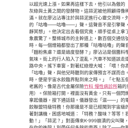
以超光速上漲，如果再這樣下去，他引以為傲的
灰綠與土黃之間的發酵物。這蒜泥被他照顧得像稀
滿。就在廖沾沾專注於與蒜泥進行心靈交流時，
的「咕嚕——咕嚕——」聲。這聲音不是引擎聲
靜冥想」。他決定出去看個究竟，順手從桌上拿
象震驚了。整條城市的主幹道上，數百個交通信
時，每一個燈箱都發出了那種「咕嚕咕嚕」的聲
「麵粉焦慮？還是過度發酵？」廖沾沾是個醬料
氣味。街上的行人陷入了混亂。汽車不知道該走
路中央，搖下車窗，對著紅綠燈大喊：「喂！你
「咕嚕」聲，與他兒時聽到的家傳預言不謀而合
時，便是宇宙水餃臨界點到來之時。」「七點五
老舊的、像是古代金屬保險
竹科 慢性病診所
箱的
用）。保險箱打開，裡面沒有黃金，只有一個閃
拿起儀器，按下通話鈕。儀器發出「滋——」的電
餃聯盟特級特務！你那邊是不是已經聞到宇宙級
著對講機，困惑地喊道：「特務？酸味？等等！
動！」「蒜泥？」對面傳來K-999崩潰的尖叫
在你的後院！別帶任何多餘的東西！除了——你