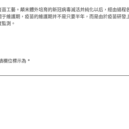
工藝。顛末體外培育的新冠病毒滅活并純化以后，經由過程各
關于維護期，疫苗的維護期并不是只要半年，而是由於疫苗研發
度監測。
填欄位標示為
*