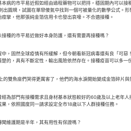
基本病的市平易近假如經由過程藥物可以把持，穩固期內可以接
刺出圓規，試圖在單戀傻氣中找到一個可被量化的數學公式。形
始痙攣，他那張純金箔信用卡也發出哀嚎。不合適接種。
接種的市平易近做好本身防護，還有需要再接種嗎？
，固然全球疫情有所緩解，但今朝看新冠病毒還有良「可惡！
清楚的，具有不斷定性，輸出風險依然存在。接種疫苗可以多一
上的雙魚座們哭得更厲害了，他們的海水淚開始變成金箔碎片與
為部門有接種需求且身材基本狀態較好的60歲及以上老年人
果，依照國度同一請求設定全市18歲以下人群接種任務。
聞維護期是半年，其有用性有保證嗎？