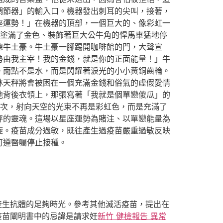
調節器」的輸入口。機器發出刺耳的尖叫，接著，
座運勢！」在機器的頂部，一個巨大的、像彩虹一
塗滿了金色、裝飾著巨大公牛角的悍馬車猛地停
總牛土豪。牛土豪一腳踢開咖啡館的門，大聲宣
勢由我主宰！我的金錢，就是你的正面能量！」牛
。雨點不是水，而是閃耀著淚光的小小黃銅齒輪。
林天秤將會被困在一個充滿金錢和俗氣的虛假愛情
他背後衣領上，那張寫著「我就是個單戀傻瓜」的
次，射向天空的光束不再是彩虹色，而是充滿了
秤的靈魂。這場以星座運勢為賭注、以單戀能量為
旋。疫苗成分過敏，既往產生過疫苗嚴重過敏反映
可遵醫囑停止接種。
產生抗體的足夠時光。參考其他滅活疫苗，提出在
冠疫苗闡明書中的忌諱是請求妊
新竹 健檢報告 異常