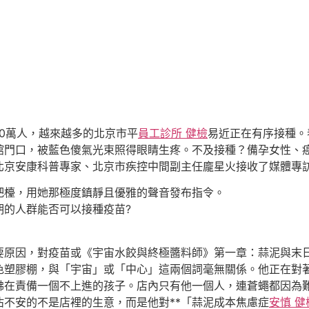
0萬人，越來越多的北京市平
員工診所 健檢
易近正在有序接種。
館門口，被藍色傻氣光束照得眼睛生疼。不及接種？備孕女性、
北京安康科普專家、北京市疾控中間副主任龐星火接收了媒體專
吧檯，用她那極度鎮靜且優雅的聲音發布指令。
的人群能否可以接種疫苗?
因，對疫苗或《宇宙水餃與終極醬料師》第一章：蒜泥與末日
色塑膠棚，與「宇宙」或「中心」這兩個詞毫無關係。他正在對
彿在責備一個不上進的孩子。店內只有他一個人，連蒼蠅都因為
不安的不是店裡的生意，而是他對**「蒜泥成本焦慮症
安慎 健