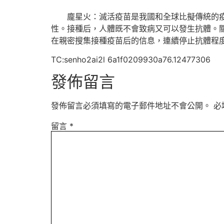
龐星火：滅活疫苗是我國和全球比擬傳統的疫苗
性。接種后，人體既不會致病又可以發生抗體。
在親密搜集接種疫苗后的信息，連續停止抗體程
TC:senho2ai2l 6a1f0209930a76.12477306
發佈留言
發佈留言必須填寫的電子郵件地址不會公開。
必
留言
*