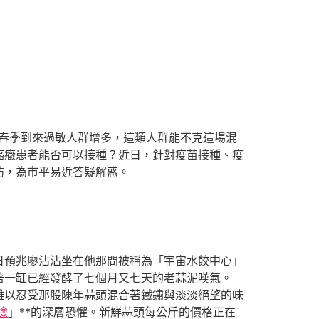
春季到來過敏人群增多，這類人群能不克這場混
癌癥患者能否可以接種？近日，針對疫苗接種、疫
訪，為市平易近答疑解惑。
預兆廖沾沾坐在他那間被稱為「宇宙水餃中心」
著一缸已經發酵了七個月又七天的老蒜泥嘆氣。
難以忍受那股陳年蒜頭混合著鐵鏽與淡淡絕望的味
檢
」**的深層恐懼。新鮮蒜頭每公斤的價格正在