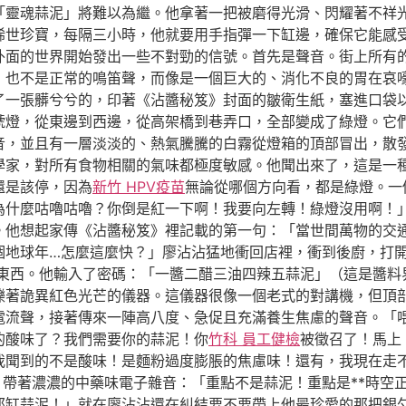
「靈魂蒜泥」將難以為繼。他拿著一把被磨得光滑、閃耀著不祥
世珍寶，每隔三小時，他就要用手指彈一下缸邊，確保它能感受到
外面的世界開始發出一些不對勁的信號。首先是聲音。街上所有
，也不是正常的鳴笛聲，而像是一個巨大的、消化不良的胃在哀
了一張髒兮兮的，印著《沾醬秘笈》封面的皺衛生紙，塞進口袋
號燈，從東邊到西邊，從高架橋到巷弄口，全部變成了綠燈。它
音，並且有一層淡淡的、熱氣騰騰的白霧從燈箱的頂部冒出，散
學家，對所有食物相關的氣味都極度敏感。他聞出來了，這是一
還是該停，因為
新竹 HPV疫苗
無論從哪個方向看，都是綠燈。一
為什麼咕嚕咕嚕？你倒是紅一下啊！我要向左轉！綠燈沒用啊！
。他想起家傳《沾醬秘笈》裡記載的第一句：「當世間萬物的交
個地球年…怎麼這麼快？」廖沾沾猛地衝回店裡，衝到後廚，打
東西。他輸入了密碼：「一醬二醋三油四辣五蒜泥」（這是醬料
爍著詭異紅色光芒的儀器。這儀器很像一個老式的對講機，但頂
流聲，接著傳來一陣高八度、急促且充滿養生焦慮的聲音。「喂！
的酸味了？我們需要你的蒜泥！你
竹科 員工健檢
被徵召了！馬上
我聞到的不是酸味！是麵粉過度膨脹的焦慮味！還有，我現在走
聲，帶著濃濃的中藥味電子雜音：「重點不是蒜泥！重點是**時空
那缸蒜泥！」就在廖沾沾還在糾結要不要帶上他最珍愛的那把銀