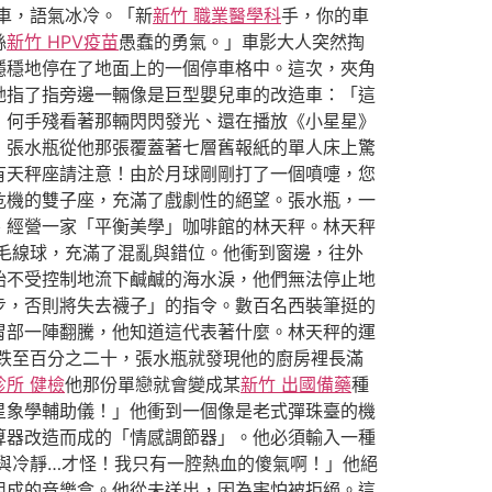
車，語氣冰冷。「新
新竹 職業醫學科
手，你的車
絲
新竹 HPV疫苗
愚蠢的勇氣。」車影大人突然掏
穩穩地停在了地面上的一個停車格中。這次，夾角
她指了指旁邊一輛像是巨型嬰兒車的改造車：「這
」何手殘看著那輛閃閃發光、還在播放《小星星》
》張水瓶從他那張覆蓋著七層舊報紙的單人床上驚
有天秤座請注意！由於月球剛剛打了一個噴嚏，您
危機的雙子座，充滿了戲劇性的絕望。張水瓶，一
、經營一家「平衡美學」咖啡館的林天秤。林天秤
毛線球，充滿了混亂與錯位。他衝到窗邊，往外
始不受控制地流下鹹鹹的海水淚，他們無法停止地
步，否則將失去襪子」的指令。數百名西裝筆挺的
胃部一陣翻騰，他知道這代表著什麼。林天秤的運
跌至百分之二十，張水瓶就發現他的廚房裡長滿
診所 健檢
他那份單戀就會變成某
新竹 出國備藥
種
星象學輔助儀！」他衝到一個像是老式彈珠臺的機
算器改造而成的「情感調節器」。他必須輸入一種
與冷靜…才怪！我只有一腔熱血的傻氣啊！」他絕
組成的音樂盒。他從未送出，因為害怕被拒絕。這