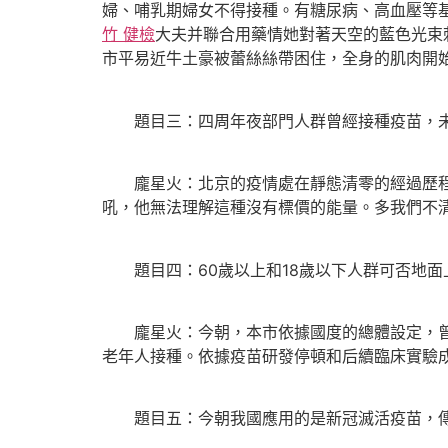
婦、哺乳期婦女不得接種。有糖尿病、高血壓等
竹 健檢
大夫并聯合用藥情她對著天空的藍色光束
市平易近牛土豪被蕾絲絲帶困住，全身的肌肉開
題目三：四周年夜部門人群曾經接種疫苗，未
龐星火：北京的疫情處在靜態清零的經過歷程中
吼，他無法理解這種沒有標價的能量。多我們不
題目四：60歲以上和18歲以下人群可否地面
龐星火：今朝，本市依據國度的總體設定，曾經
老年人接種。依據疫苗研發停頓和后續臨床實驗成
題目五：今朝我國應用的是新冠滅活疫苗，傳