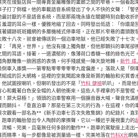
條夾在理髮店與一間專賣金屬雕像的畫廊之間的窄巷。一個看起
車子打了倒檔。他的車載語音系統發出了令人不快的女聲：「警
他最討厭的不是語音系統，而是那兩塊永遠在關鍵時刻自動收折
片羞澀的耳朵一樣，優雅地縮了回去。同時發出低語：「你還是
蓋著鏽跡斑斑鐵網的多層機械式停車塔，正在那片窄巷的盡頭散
失敗十八次，就會被傳送到一個泊車地獄。他已經失敗了十七次
醒：「再見，世界。」他沒有撞上獨角獸，但他那顫抖的車尾卻
之間的耳語。接著，一道濃郁的、像薄荷口香糖一樣的綠色光芒
獨角獸雕像一臉困惑的表情。何手殘感覺一陣天旋地轉，
新竹 成
美倒車入庫獎——第零點零零零零零九度偏差。」落款人是「倒
號組成的巨大網格。這裡的空氣聞起來像是新買的輪胎和劣質香
。他試圖按喇叭，但喇叭發出的不是「
竹科 健檢
叭叭」，而是他
背心和戴著白色安全帽的人朝他衝來。這些人手裡拿的不是警棍
庫！罪大惡極！」領頭的泊車警察用一個擴音器大喊，聲音充滿
懼而顫抖。「垂直泊車？那是在第三次元的行為，在這裡，你的
限次觀看一部名為**《新手泊車七百次失敗集錦》的紀錄片，直
。跑車的輪胎發出令人陶醉的摩擦聲，它以一種近乎蔑視重力的
，流暢、完美，且毫無任何多餘的動作**。跑車的駕駛座上走出
雅而精準，每一步都像是被測量過一樣，完美地落在
竹科X光
網格