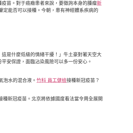
種疫苗。對于癌癥患者來說，要徵詢本身的腫瘤
新
鑒定能否可以接種。今朝，患有神經體系疾病的
這是什麼低級的情緒干擾！」牛土豪對著天空大
份平安保證，面臨沾染風險可以多一份安心。
氣泡水的混合液。
竹科 員工健檢
接種新冠疫苗？
接種新冠疫苗。北京將依據國度看法當令周全展開