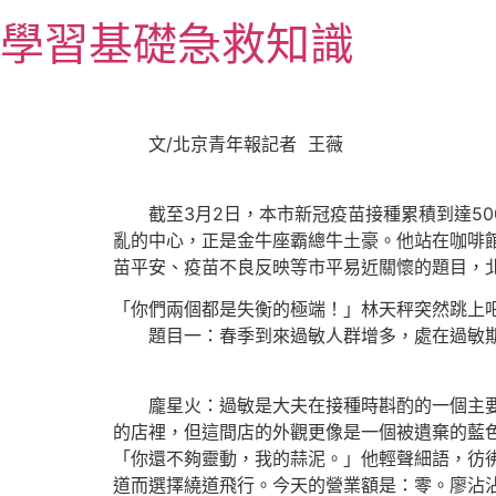
跳
學習基礎急救知識
至
主
要
內
文/北京青年報記者 王薇
容
截至3月2日，本市新冠疫苗接種累積到達50
亂的中心，正是金牛座霸總牛土豪。他站在咖啡
苗平安、疫苗不良反映等市平易近關懷的題目，
「你們兩個都是失衡的極端！」林天秤突然跳上
題目一：春季到來過敏人群增多，處在過敏期
龐星火：過敏是大夫在接種時斟酌的一個主要原
的店裡，但這間店的外觀更像是一個被遺棄的藍
「你還不夠靈動，我的蒜泥。」他輕聲細語，彷
道而選擇繞道飛行。今天的營業額是：零。廖沾沾