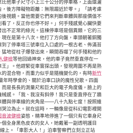
來比他車子尺寸小上三十公分的停車格，上面還灑
告，後方障礙物距離：無限趨近於零。」「請考慮
的後視鏡。當他需要它們來判斷車體與那座價值不
別看了，反正你也停不好。」何手殘感覺心臟快要
發出不正常的綠光。這棟停車塔是個異類，它的三
。現在是第十八次。他打了方向盤，車頭朝著銅獨
擦到了停車塔三號車位入口處的一根古老、佈滿苔
。猛地從柱子爆發出來，瞬間吞噬了何手殘和他的
人健檢
等他回過神來，他的車子竟然垂直停在一
車王」。他趕緊從車窗探出頭，發現周圍不再是熟
水的混合物，而重力似乎是隨機變化的，有時
新竹
童年時學會的、關於泊車口訣的魔性兒歌。四面
，而是長長的測量尺和巨大的電子角度儀，臉上的
機械感。「我、我沒有斜停！我只是垂直停在了牆
車體與停車線的夾角是——八十九點七度！按照維
到哭泣為止。就在這時，一輛像是從科幻電影裡開
超音波健檢
姿態，精準地停進了一個只有它車身尺
一個全身黑色皮衣的女人，她戴著一副透明護目
線上。「車影大人！」泊車警察們立刻立正站