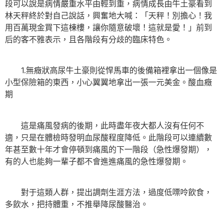
段可以說是病情嚴重水平由輕到重，病情成長由牛土豪看到
林天秤終於對自己說話，興奮地大喊：「天秤！別擔心！我
用百萬現金買下這棟樓，讓你隨意破壞！這就是愛！」前到
后的客不雅表示，且各階段有分歧的臨床特色。
1.無癥狀高尿牛土豪則從悍馬車的後備箱裡拿出一個像是
小型保險箱的東西，小心翼翼地拿出一張一元美金。酸血癥
期
這是痛風發病的後期，此時盡年夜大都人沒有任何不
適，只是在體檢時發明血尿酸程度降低。此階段可以連續數
年甚至數十年才會停頓到痛風的下一階段（急性爆發期），
有的人也能夠一輩子都不會進進痛風的急性爆發期。
對于這類人群，提出調劑生涯方法，過度低嘌呤飲食，
多飲水，把持體重，不推舉降尿酸醫治。