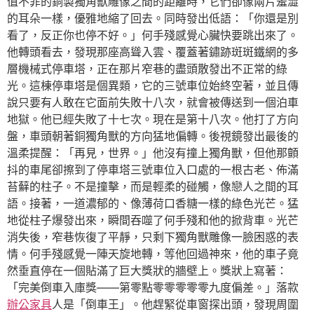
值不菲的銅製獨角獸雕像之間的距離時，它們卻像兩片羞澀
的耳朵一樣，優雅地縮了回去。同時發出低語：「你還是別
看了，反正你也停不好。」何手殘感覺心臟快要跳出來了。
他轉頭看去，發現那座高聳入雲、覆蓋著鏽跡斑斑鐵網的多
層機械式停車塔，正在那片窄巷的盡頭散發出不正常的綠
光。這棟停車塔是個異類，它的三號車位始終空著，並且傳
說只要有人敢在它面前失敗十八次，就會被傳送到一個泊車
地獄。他已經失敗了十七次。現在是第十八次。他打了方向
盤，車頭朝著銅獨角獸的方向猛地偏轉。後視鏡發出最後的
溫柔提醒：「再見，世界。」他沒有撞上獨角獸，但他那顫
抖的車尾卻擦到了停車塔三號車位入口處的一根古老、佈滿
苔蘚的柱子。不是撞擊，而是輕柔的碰觸，像戀人之間的耳
語。接著，一道濃郁的、像薄荷口香糖一樣的綠色光芒。猛
地從柱子爆發出來，瞬間吞噬了何手殘和他的掀背車。光芒
消失後，窄巷恢復了平靜，只剩下獨角獸雕像一臉困惑的表
情。何手殘感覺一陣天旋地轉，等他回過神來，他的車子竟
然垂直停在一個貼滿了巨大獎狀的牆壁上。獎狀上寫著：
「完美倒車入庫獎——第零點零零零零零九度偏差。」落款
辦公家具
人是「倒車王」。他趕緊從車窗探出頭，發現周圍