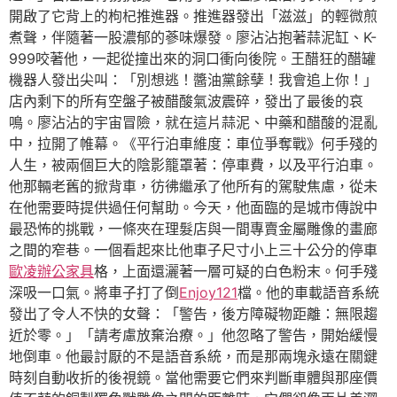
開啟了它背上的枸杞推進器。推進器發出「滋滋」的輕微煎
煮聲，伴隨著一股濃郁的蔘味爆發。廖沾沾抱著蒜泥缸、K-
999咬著他，一起從撞出來的洞口衝向後院。王醋狂的醋罐
機器人發出尖叫：「別想逃！醬油黨餘孽！我會追上你！」
店內剩下的所有空盤子被醋酸氣波震碎，發出了最後的哀
鳴。廖沾沾的宇宙冒險，就在這片蒜泥、中藥和醋酸的混亂
中，拉開了帷幕。《平行泊車維度：車位爭奪戰》何手殘的
人生，被兩個巨大的陰影籠罩著：停車費，以及平行泊車。
他那輛老舊的掀背車，彷彿繼承了他所有的駕駛焦慮，從未
在他需要時提供過任何幫助。今天，他面臨的是城市傳說中
最恐怖的挑戰，一條夾在理髮店與一間專賣金屬雕像的畫廊
之間的窄巷。一個看起來比他車子尺寸小上三十公分的停車
歐凌辦公家具
格，上面還灑著一層可疑的白色粉末。何手殘
深吸一口氣。將車子打了倒
Enjoy121
檔。他的車載語音系統
發出了令人不快的女聲：「警告，後方障礙物距離：無限趨
近於零。」「請考慮放棄治療。」他忽略了警告，開始緩慢
地倒車。他最討厭的不是語音系統，而是那兩塊永遠在關鍵
時刻自動收折的後視鏡。當他需要它們來判斷車體與那座價