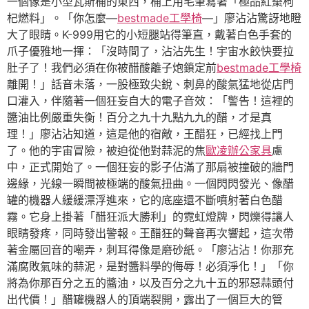
一個像是小型瓦斯桶的東西，桶上用毛筆寫著「極品紅棗枸
杞燃料」。「你怎麼—
bestmade工學椅
—」廖沾沾驚訝地瞪
大了眼睛。K-999用它的小短腿站得筆直，戴著白色手套的
爪子優雅地一揮：「沒時間了，沾沾先生！宇宙水餃快要拉
肚子了！我們必須在你被醋酸離子炮鎖定前
bestmade工學椅
離開！」話音未落，一股極致尖銳、刺鼻的酸氣猛地從店門
口灌入，伴隨著一個狂妄自大的電子音效：「警告！這裡的
醬油比例嚴重失衡！百分之九十九點九九的醋，才是真
理！」廖沾沾知道，這是他的宿敵，王醋狂，已經找上門
了。他的宇宙冒險，被迫從他對蒜泥的焦
歐凌辦公家具
慮
中，正式開始了。一個狂妄的影子佔滿了那扇被撞破的牆門
邊緣，光線一瞬間被極端的酸氣扭曲。一個閃閃發光、像醋
罐的機器人緩緩漂浮進來，它的底座還不斷噴射著白色醋
霧。它身上掛著「醋狂派大勝利」的霓虹燈牌，閃爍得讓人
眼睛發疼，同時發出警報。王醋狂的聲音再次響起，這次帶
著金屬回音的嘲弄，刺耳得像是磨砂紙。「廖沾沾！你那充
滿腐敗氣味的蒜泥，是對醬料學的侮辱！必須淨化！」「你
將為你那百分之五的醬油，以及百分之九十五的邪惡蒜頭付
出代價！」醋罐機器人的頂端裂開，露出了一個巨大的管