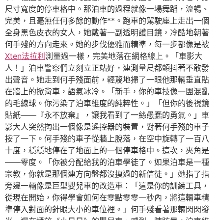
尺寸寬度的停車格中。那泊車的過程就像一場舞蹈，流暢、
完美，且毫無任何多餘的動作**。跑車的駕駛座上走出一個
全身黑色皮衣的女人，她戴著一副透明護目鏡，冷酷地朝著
何手殘的方向走來。她的步伐優雅而精準，每一步都像是被
Xten法拉利
測量過一樣，完美地落在網格線上。「車影大
人！」泊車警察們立刻立正站好，連測量尺都顫抖著不敢發
出聲音。她走到何手殘面前，輕蔑地掃了一眼他那輛垂直貼
在牆上的掀背車，語氣冰冷。「新手，你的車技像一團混亂
的毛線球。你污染了泊車維度的純粹性。」「但你的後視鏡
貼紙——『永不放棄』，讓我看到了一絲愚蠢的勇氣。」車
影大人突然掏出一個像是遙控器的裝置，對著何手殘的車子
按了一下。何手殘的車子從牆上脫落，在空中旋轉了一百八
十度，穩穩地停在了地面上的一個停車格中。這次，夾角是
——零度。「你被分配給我的泊車學徒了。如果泊車是一種
宗教，你就是那個連方向盤都沒摸過的新信徒。」她指了指
旁邊一輛像是巨型嬰兒車的改造車：「這是你的訓練工具，
從現在開始，你得學會如何在零點零零一秒內，將這輛車精
準停入對面的針眼大小的車位裡。」何手殘看著那輛閃閃發