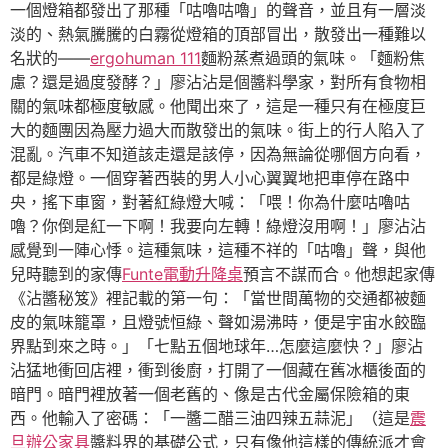
一個燈箱都發出了那種「咕嚕咕嚕」的聲音，並且有一層淡
淡的、熱氣騰騰的白霧從燈箱的頂部冒出，散發出一種難以
名狀的——
ergohuman 111
麵粉蒸煮過頭的氣味。「麵粉焦
慮？還是過度發酵？」廖沾沾是個醬料學家，對所有食物相
關的氣味都極度敏感。他聞出來了，這是一種只有在極度巨
大的麵團因為壓力過大而散發出的氣味。街上的行人陷入了
混亂。汽車不知道該走還是該停，因為無論從哪個方向看，
都是綠燈。一個穿著西裝的男人小心翼翼地把車停在路中
央，搖下車窗，對著紅綠燈大喊：「喂！你為什麼咕嚕咕
嚕？你倒是紅一下啊！我要向左轉！綠燈沒用啊！」廖沾沾
感覺到一陣心悸。這種氣味，這種不祥的「咕嚕」聲，與他
兒時聽到的家傳
Funte電動升降桌
預言不謀而合。他想起家傳
《沾醬秘笈》裡記載的第一句：「當世間萬物的交通都被麵
皮的氣味籠罩，且燈號恒綠、聲如湯沸時，便是宇宙水餃臨
界點到來之時。」「七點五個地球年…怎麼這麼快？」廖沾
沾猛地衝回店裡，衝到後廚，打開了一個藏在舊冰櫃後面的
暗門。暗門裡放著一個老舊的、像是古代金屬保險箱的東
西。他輸入了密碼：「一醬二醋三油四辣五蒜泥」（這是
震
旦辦公家具
醬料界的基礎公式，只有像他這樣的傳統派才會