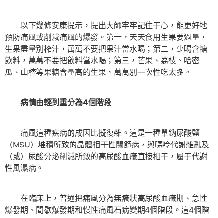
以下幾條安康提示，提出大師牢牢記住于心，能更好地
預防痛風或削減痛風的爆發。第一，天天食用生果要過量，
生果盡量別榨汁，萬萬不要把果汁當水喝；第二，少喝含糖
飲料，萬萬不要把飲料當水喝；第三，芒果、荔枝、哈密
瓜、山楂等果糖含量高的生果，萬萬別一次性吃太多。
病情由輕到重分為4個階段
痛風這種疾病的成因比擬復雜。這是一種單鈉尿酸鹽
（MSU）堆積所致的晶體相干性關節病，與嘌呤代謝雜亂及
（或）尿酸分泌削減所致的高尿酸血癥直接相干，屬于代謝
性風濕病。
在臨床上，普通把痛風分為無癥狀高尿酸血癥期、急性
爆發期、間歇爆發期和慢性痛風石病變期4個階段。這4個階