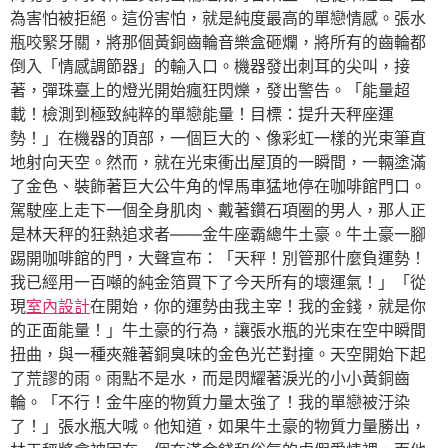
為害怕被拒絕。這份害怕，就是純度最高的單戀情感。張水
瓶咬緊牙關，將那個黃銅齒輪音樂盒砸爛，將所有的齒輪都
倒入「情感調節器」的輸入口。機器發出刺耳的尖叫，接
著，彈珠臺上的燈光開始瘋狂閃爍，發出警告。「能量超
載！檢測到極致純粹的單戀能量！目標：提升天秤座運
勢！」在機器的頂部，一個巨大的、像彩虹一樣的光束筆直
地射向天空。然而，就在光束衝出屋頂的一瞬間，一輛塗滿
了金色、裝飾著巨大公牛角的悍馬車猛地停在咖啡館門口。
駕駛座上走下一個全身肌肉、戴著鑽石項圈的男人，那人正
是林天秤的狂熱追求者——金牛座霸總牛土豪。牛土豪一腳
踢開咖啡館的門，大聲宣布：「天秤！別管那什麼負運勢！
我已經用一百噸的純金箔買下了今天所有的壞運氣！」「從
現
室內設計
在開始，你的運勢由我主宰！我的金錢，就是你
的正面能量！」牛土豪的行為，讓張水瓶的光束在空中瞬間
扭曲，與一種夾雜著銅臭味的金色光芒對撞。天空開始下起
了荒謬的雨。雨點不是水，而是閃耀著淚光的小小黃銅齒
輪。「不行！金牛座的物質力量太強了！我的單戀被汙染
了！」張水瓶大喊。他知道，如果牛土豪的物質力量勝出，