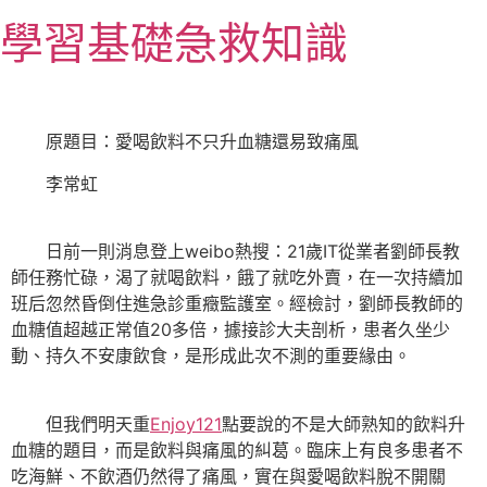
跳
學習基礎急救知識
至
主
要
內
原題目：愛喝飲料不只升血糖還易致痛風
容
李常虹
日前一則消息登上weibo熱搜：21歲IT從業者劉師長教
師任務忙碌，渴了就喝飲料，餓了就吃外賣，在一次持續加
班后忽然昏倒住進急診重癥監護室。經檢討，劉師長教師的
血糖值超越正常值20多倍，據接診大夫剖析，患者久坐少
動、持久不安康飲食，是形成此次不測的重要緣由。
但我們明天重
Enjoy121
點要說的不是大師熟知的飲料升
血糖的題目，而是飲料與痛風的糾葛。臨床上有良多患者不
吃海鮮、不飲酒仍然得了痛風，實在與愛喝飲料脫不開關