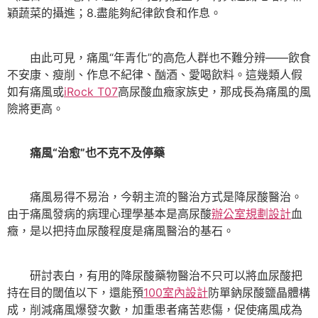
穎蔬菜的攝進；8.盡能夠紀律飲食和作息。
由此可見，痛風“年青化”的高危人群也不難分辨——飲食
不安康、瘦削、作息不紀律、酗酒、愛喝飲料。這幾類人假
如有痛風或
iRock T07
高尿酸血癥家族史，那成長為痛風的風
險將更高。
痛風“治愈”也不克不及停藥
痛風易得不易治，今朝主流的醫治方式是降尿酸醫治。
由于痛風發病的病理心理學基本是高尿酸
辦公室規劃設計
血
癥，是以把持血尿酸程度是痛風醫治的基石。
研討表白，有用的降尿酸藥物醫治不只可以將血尿酸把
持在目的閾值以下，還能預
100室內設計
防單鈉尿酸鹽晶體構
成，削減痛風爆發次數，加重患者痛苦悲傷，促使痛風成為