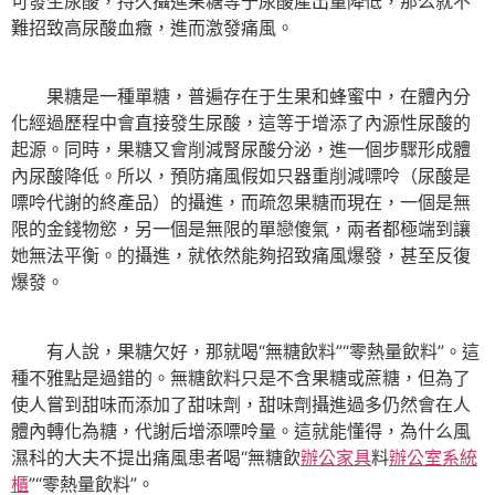
可發生尿酸，持久攝進果糖等于尿酸產出量降低，那么就不
難招致高尿酸血癥，進而激發痛風。
果糖是一種單糖，普遍存在于生果和蜂蜜中，在體內分
化經過歷程中會直接發生尿酸，這等于增添了內源性尿酸的
起源。同時，果糖又會削減腎尿酸分泌，進一個步驟形成體
內尿酸降低。所以，預防痛風假如只器重削減嘌呤（尿酸是
嘌呤代謝的終產品）的攝進，而疏忽果糖而現在，一個是無
限的金錢物慾，另一個是無限的單戀傻氣，兩者都極端到讓
她無法平衡。的攝進，就依然能夠招致痛風爆發，甚至反復
爆發。
有人說，果糖欠好，那就喝“無糖飲料”“零熱量飲料”。這
種不雅點是過錯的。無糖飲料只是不含果糖或蔗糖，但為了
使人嘗到甜味而添加了甜味劑，甜味劑攝進過多仍然會在人
體內轉化為糖，代謝后增添嘌呤量。這就能懂得，為什么風
濕科的大夫不提出痛風患者喝“無糖飲
辦公家具
料
辦公室系統
櫃
”“零熱量飲料”。