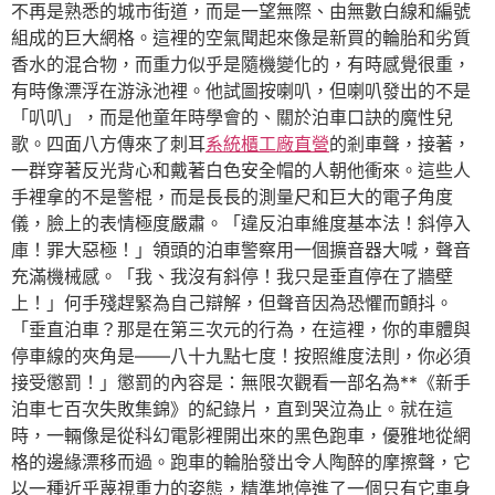
不再是熟悉的城市街道，而是一望無際、由無數白線和編號
組成的巨大網格。這裡的空氣聞起來像是新買的輪胎和劣質
香水的混合物，而重力似乎是隨機變化的，有時感覺很重，
有時像漂浮在游泳池裡。他試圖按喇叭，但喇叭發出的不是
「叭叭」，而是他童年時學會的、關於泊車口訣的魔性兒
歌。四面八方傳來了刺耳
系統櫃工廠直營
的剎車聲，接著，
一群穿著反光背心和戴著白色安全帽的人朝他衝來。這些人
手裡拿的不是警棍，而是長長的測量尺和巨大的電子角度
儀，臉上的表情極度嚴肅。「違反泊車維度基本法！斜停入
庫！罪大惡極！」領頭的泊車警察用一個擴音器大喊，聲音
充滿機械感。「我、我沒有斜停！我只是垂直停在了牆壁
上！」何手殘趕緊為自己辯解，但聲音因為恐懼而顫抖。
「垂直泊車？那是在第三次元的行為，在這裡，你的車體與
停車線的夾角是——八十九點七度！按照維度法則，你必須
接受懲罰！」懲罰的內容是：無限次觀看一部名為**《新手
泊車七百次失敗集錦》的紀錄片，直到哭泣為止。就在這
時，一輛像是從科幻電影裡開出來的黑色跑車，優雅地從網
格的邊緣漂移而過。跑車的輪胎發出令人陶醉的摩擦聲，它
以一種近乎蔑視重力的姿態，精準地停進了一個只有它車身