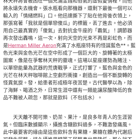
林天秤將會被困在一個充滿金錢和俗氣的虛假愛情裡，而他
將永遠失去機會。張水瓶看向那機器，還剩下最後一個可以
輸入的「情緒燃料」口。他迅速撕下了貼在他背後衣領上，
那張寫著「我就是個單戀傻瓜」的標籤，丟了進去。他必須
用自己最真實的「傻氣」去對抗金牛座的「霸氣」！調節器
再次發出轟鳴，這一次，射向天空的光束不再是彩虹色，而
是
Herman Miller Aeron
充滿了水瓶座特有的怪誕藍色**。藍
色光束與金色光芒在空中形成了一個巨大的、旋轉著的太極
圖案，像是在爭奪林天秤的靈魂。這場以星座運勢為賭注、
以單戀能量為武器的荒唐戰爭，正式打響了。藍色與金色的
光芒在林天秤咖啡館上空劇烈衝撞，創造出一個不斷旋轉的
怪異氣旋。發，給患者形成極年夜苦楚。古代醫學以為，除
了海鮮、喝酒之外，日常生涯中還有一類能讓尿酸降低的食
品不難被人疏忽，那就是飲料（不包括水）。
天天離不開可樂、奶茶、果汁，是良多年青人的生涯習
氣。但臨床數據顯示，攝進含糖飲料過多，不難激發痛風。
此中最要害的緣由是這些飲料含有果糖，果糖在體內代謝后