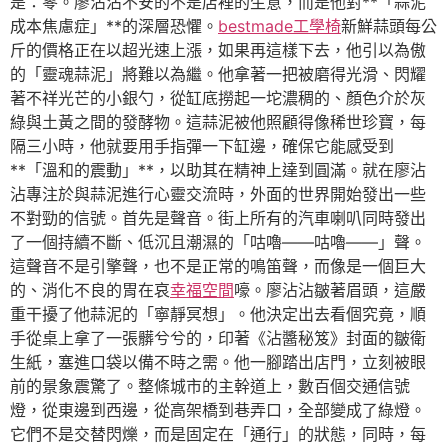
是：零。廖沾沾不安的不是店裡的生意，而是他對**「蒜泥
成本焦慮症」**的深層恐懼。
bestmade工學椅
新鮮蒜頭每公
斤的價格正在以超光速上漲，如果再這樣下去，他引以為傲
的「靈魂蒜泥」將難以為繼。他拿著一把被磨得光滑、閃耀
著不祥光芒的小銀勺，從缸底撈起一坨濃稠的、顏色介於灰
綠與土黃之間的發酵物。這蒜泥被他照顧得像稀世珍寶，每
隔三小時，他就要用手指彈一下缸邊，確保它能感受到
**「溫和的震動」**，以助其在精神上達到圓滿。就在廖沾
沾專注於與蒜泥進行心靈交流時，外面的世界開始發出一些
不對勁的信號。首先是聲音。街上所有的汽車喇叭同時發出
了一個持續不斷、低沉且潮濕的「咕嚕——咕嚕——」聲。
這聲音不是引擎聲，也不是正常的鳴笛聲，而像是一個巨大
的、消化不良的胃在哀
幸福空間
嚎。廖沾沾皺著眉頭，這嚴
重干擾了他蒜泥的「寧靜冥想」。他決定出去看個究竟，順
手從桌上拿了一張髒兮兮的，印著《沾醬秘笈》封面的皺衛
生紙，塞進口袋以備不時之需。他一腳踏出店門，立刻被眼
前的景象震驚了。整條城市的主幹道上，數百個交通信號
燈，從東邊到西邊，從高架橋到巷弄口，全部變成了綠燈。
它們不是交替閃爍，而是固定在「通行」的狀態，同時，每