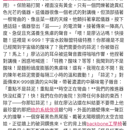
用）。保險箱打開，裡面沒有黃金，只有一個閃爍著詭異紅
色光芒的儀器。這儀器很像一個老式的對講機，但頂部插著
一根彎曲的、像韭菜一樣的天線。他顫抖著拿起儀器，按下
通話鈕。儀器發出「滋——」的電流聲，接著傳來一陣高八
度、急促且充滿養生焦慮的聲音。「喂！是廖沾沾嗎！快接
聽！這裡是 K-999！宇宙水餃聯盟特級特務！你那邊是不是
已經聞到宇宙級的酸味了？我們需要你的蒜泥！你被徵召
了！馬上！」廖沾沾的耳朵被這聲音震得嗡嗡作響，他捏著
對講機，困惑地喊道：「特務？酸味？等等！我聞到的不是
酸味！是麵粉過度膨脹的焦慮味！還有，我現在走不開！我
的陳年老蒜泥需要每隔三小時的溫和震動！」「蒜泥？」對
面傳來K-999崩潰的尖叫聲，帶著濃濃的中藥味電子雜音：
「重點不是蒜泥！重點是**時空正在彎曲！**我們的推進器
快沒紅棗了！快！我們在你的後院！別帶任何多餘的東西！
除了——你那缸蒜泥！」就在廖沾沾還在糾結要不要帶上他
最珍愛的那把
綠的系統傢俱
銀勺時，外面的牆壁傳來一聲巨
大的撞擊。一個穿著黑色燕尾服、戴著太陽眼鏡的太空吉娃
娃，正從牆上的破洞鑽進來。它的背上揹
backbone工學椅
著