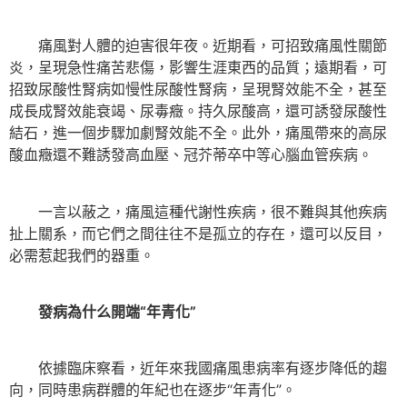
痛風對人體的迫害很年夜。近期看，可招致痛風性關節
炎，呈現急性痛苦悲傷，影響生涯東西的品質；遠期看，可
招致尿酸性腎病如慢性尿酸性腎病，呈現腎效能不全，甚至
成長成腎效能衰竭、尿毒癥。持久尿酸高，還可誘發尿酸性
結石，進一個步驟加劇腎效能不全。此外，痛風帶來的高尿
酸血癥還不難誘發高血壓、冠芥蒂卒中等心腦血管疾病。
一言以蔽之，痛風這種代謝性疾病，很不難與其他疾病
扯上關系，而它們之間往往不是孤立的存在，還可以反目，
必需惹起我們的器重。
發病為什么開端“年青化”
依據臨床察看，近年來我國痛風患病率有逐步降低的趨
向，同時患病群體的年紀也在逐步“年青化”。