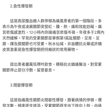
2.急性爆發期
這是高尿酸血癥人群停頓為痛風患者的第一個階段，多
表示為午夜或凌晨關節突發紅、腫、熱、痛和效能妨礙，痛
苦悲傷感激烈，12小時內到達痛苦悲傷岑嶺，年夜多于2周內
天然緩解。罕見的受累關節是單側第1跖趾關節，足背、足
跟、踝及膝關節也可受累。秋水仙堿、非甾體抗炎藥或許糖
皮質激素是急性爆發期把持癥狀的常用藥物。
提出患者嚴厲低嘌呤飲食，積極抗炎鎮痛醫治，對受累
關節停止部分冷敷，留意歇息。
3.間歇爆發期
這是指痛風性關節炎間歇性爆發，跟著病情的停頓，爆
發次數、頻率逐步增添，受累關節逐步由下肢向上肢、由遠