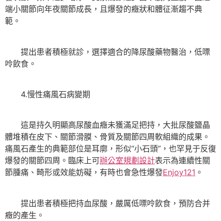
端小關節向年夜關節成長，且爆發的癥狀和體征漸趨不典
範。
提出患者積極就診，選擇適合的降尿酸藥物醫治，低嘌
呤飲食。
4.慢性痛風石病變期
這是持久明顯高尿酸血癥未獲滿足把持，大批尿酸鹽晶
體堆積在皮下、關節滑膜、骨質及關節四周軟組織的成果。
痛風石產生的典範部位是耳廓，形似“小石頭”，也罕見于反復
爆發的關節四周。臨床上可
辦公室規劃設計
表示為連續性關
節腫痛、畸形或效能妨礙，有時也會急性爆發
Enjoy121
。
提出患者積極把持血尿酸，嚴厲低嘌呤飲食，預防合并
癥的產生。