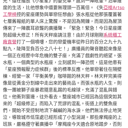
光、還在播放《小星星》的嬰兒車，感到一陣眩暈。泊車維
度的生活，比他想象中還要無理頭一百萬倍。《失
亞梭Artso
工學椅
控的星座運勢與單戀狂想曲》張水瓶從他那張覆蓋著
七層舊報紙的單人床上驚醒，不是因為鬧鐘，而是因為屋頂
傳來了一陣震耳欲聾的廣播聲。「緊急！緊急！今日星座運
勢超級大修正！所有天秤座請注意！由於月球剛剛
系統櫃工
廠直營
打了一個噴嚏，您的戀愛機率從昨日的百分之九十九
點九，陡降至負百分之八十七！」廣播員的聲音聽起來像是
一個正在經歷中年危機的雙子座，充滿了戲劇性的絕望。張
水瓶，一個典型的水瓶座，立刻感到一陣恐慌，這是他患有
「星座預報壓力症候群」後的標準反應。他單戀著住在隔壁
棟、經營一家「平衡美學」咖啡館的林天秤。林天秤完美得
像是從黃金分割線中走出來的藝術品。而張水瓶的人生，則
像一團被獅子座暴君隨意亂踢的毛線球，充滿了混亂與錯
位。他衝到窗邊，往外看去。整座城市已經因為這個突如其
來的「超級修正」而陷入了荒謬的混亂。街道上的雙魚座
們，開始不受控制地流下鹹鹹的海水淚，他們無法停止地哭
泣，導致城市低窪處已經形成了小型潟湖。那些摩羯座的上
班族，嚴格遵守著廣播中「摩羯座今天適合原地踏步，否則