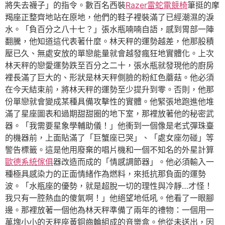
將失去襪子」的指令。數百名西裝
Razer雷蛇電競椅
筆挺的摩
羯座正整齊地站在原地，他們的鞋子裡裝滿了已經潮濕的淚
水。「負百分之八十七？」張水瓶喃喃自語，感到胃部一陣
翻騰，他知道這代表著什麼。林天秤的運勢越差，他那股積
壓已久、無處安放的單戀能量就會越發瘋狂地實體化。上次
林天秤的戀愛運勢跌至百分之二十，張水瓶就發現他的廚房
裡長滿了巨大的、形狀是林天秤側臉的粉紅色蘑菇。他必須
在今天結束前，將林天秤的運勢至少提升到零。否則，他那
份單戀就會變成某種具備攻擊性的實體。他緊張地跑進他堆
滿了星座圖表和過期甜甜圈的地下室，那裡放著他的秘密武
器。「我需要星象學輔助儀！」他衝到一個像是老式彈珠臺
的機器前，上面貼滿了「巨蟹座已哭」、「處女座勿碰」等
警告標籤。這是他用廢棄的唱片機和一個不知名的外星計算
歐德系統傢俱
器改造而成的「情感調節器」。他必須輸入一
種極具感染力的正面情緒作為燃料，來抵抗那負面的運勢
波。「水瓶座的優勢，就是超脫一切的理性與冷靜…才怪！
我只有一腔熱血的傻氣啊！」他絕望地低吼。他看了一眼腳
邊。那裡放著一個他為林天秤準備了兩年的禮物：一個用一
萬塊小小的天秤座黃銅齒輪組成的音樂盒。他從未送出，因