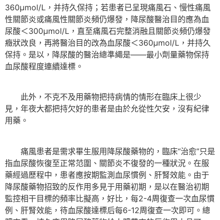
360μmol/L，并持久保持；若患者已呈現痛風石、慢性痛風
性關節炎或痛風性關節炎頻仍爆發，降尿酸醫治目的應為血
尿酸＜300μmol/L，直至痛風石完整消融且關節炎頻仍爆發
癥狀改良，再將醫治目的改為血尿酸＜360μmol/L，并持久
保持。是以，降尿酸的醫治總準繩是——最小劑量藥物保持
血尿酸程度連續達標。
此外，不克不及用藥物把持病情的情形在臨床上很少
見，年夜大都把持欠好的患者是由於允從性欠安，沒有紀律
用藥。
痛風患者是需求畢生服用降尿酸藥物的，臨床“治愈”只是
指血尿酸恢復至正常范圍、關節炎不復發的一種狀況。在服
藥經過歷程中，患者應按期監測血尿慣例、肝腎效能。由于
降尿酸藥物招致的反作用多見于用藥初期，是以在醫治初期
監控相干目標的頻率比擬高，好比，每2-4周復查一次血尿慣
例、肝腎效能，待血尿酸達標后每6-12周復查一次即可。總