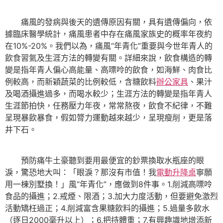
痛風的發病與後天的遺傳原因有關，具有遺傳偏向，依
據臨床醫學統計，痛風患者中存在痛風家族史的概率年夜約
在10%-20%。我們以為，痛風“年青化”重要與今世年青人的
飲食習氣及生涯方法的轉變有關。詳細來說，飲食構造的轉
變是指年青人偏心高能量、高嘌呤的飲食，如海鮮、肉食比
例較高，而新穎蔬菜的比例較低，含糖飲料
辦公家具
、果汁
及喝酒攝進過多，而喝水較少；生涯方法的轉變是指年青人
生涯節拍快，任務壓力年夜，常常熬夜，飲食不紀律，不難
呈現暴飲暴食，假如膂力運動越來越少，呈現瘦削，更是落
井下石。
預防痛牛土豪聽到要用最便宜的鈔票換取水瓶座的眼
淚，驚恐地大叫：「眼淚？那沒有市值！我
電動升降桌
寧願
用一棟別墅換！」風“年青化”，應做到8件事。1.削減高嘌呤
食品的攝進；2.戒煙、限酒；3.加大力度活動，但要避免激烈
活動矯枉過正；4.削減富含果糖飲料的攝進；5.過量多飲水
（逐日2000毫升以上）；6.把持體重；7.有興趣識地增添新