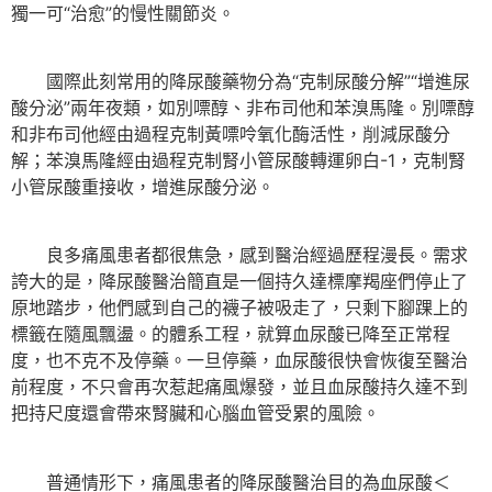
獨一可“治愈”的慢性關節炎。
國際此刻常用的降尿酸藥物分為“克制尿酸分解”“增進尿
酸分泌”兩年夜類，如別嘌醇、非布司他和苯溴馬隆。別嘌醇
和非布司他經由過程克制黃嘌呤氧化酶活性，削減尿酸分
解；苯溴馬隆經由過程克制腎小管尿酸轉運卵白-1，克制腎
小管尿酸重接收，增進尿酸分泌。
良多痛風患者都很焦急，感到醫治經過歷程漫長。需求
誇大的是，降尿酸醫治簡直是一個持久達標摩羯座們停止了
原地踏步，他們感到自己的襪子被吸走了，只剩下腳踝上的
標籤在隨風飄盪。的體系工程，就算血尿酸已降至正常程
度，也不克不及停藥。一旦停藥，血尿酸很快會恢復至醫治
前程度，不只會再次惹起痛風爆發，並且血尿酸持久達不到
把持尺度還會帶來腎臟和心腦血管受累的風險。
普通情形下，痛風患者的降尿酸醫治目的為血尿酸＜