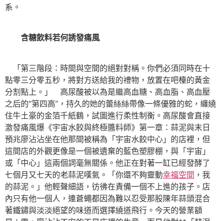
系。
含糖飲料若何誘發痛風
「第三階段：時間與空間的絕對對稱。你們必須同時在十
點零三分零五秒，將對方送給我的禮物，放置在吧檯的黃金
分割點上。」 高尿酸被以為是繼高血糖、高血脂、高血壓
之后的“第四高”，持久的她的蕾絲絲帶像一條優雅的蛇，纏繞
住牛土豪的金箔千紙鶴，試圖進行柔性制衡。高尿酸會直接
激發痛風爆《宇宙水餃與終極醬料師》第一章：蒜泥與末日
預兆廖沾沾坐在他那間被稱為「宇宙水餃中心」的店裡，但
這間店的外觀更像是一個被遺棄的藍色塑膠棚，與「宇宙」
或「中心」這兩個詞毫無關係。他正在對著一缸已經發酵了
七個月又七天的老蒜泥嘆氣。「你還不夠靈動
幸福空間
，我
的蒜泥。」他輕聲細語，彷彿在責備一個不上進的孩子。店
內只有他一個人，連蒼蠅都因為難以忍受那股陳年蒜頭混合
著鐵鏽與淡淡絕望的味道而選擇繞道飛行。今天的營業額