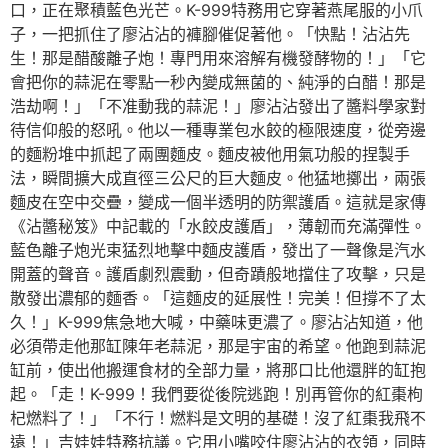
口，正在聚積藍色光芒。K-999特務用它穿著燕尾服的小爪
子，一把抓住了廖沾沾的褲腳催促著他。「快點！沾沾先
生！那是醋酸離子炮！專門用來溶解有機發酵物的！」「它
會把你的蒜泥在零點一秒內變成無菌的、純淨的白醋！那是
浩劫啊！」「不准動我的蒜泥！」廖沾沾發出了醬料學家對
待信仰般的怒吼。他以一種專業包水餃的極限速度，從旁邊
的麵粉堆中抓起了兩團麵皮。麵皮被他用氣功般的捏製手
法，瞬間擴大成直徑三公尺的巨大麵皮。他猛地擲出，兩張
麵皮在空中交疊，變成一個半透明的防禦護盾。這就是家傳
《沾醬秘笈》中記載的「水餃皮護盾」，薄韌而充滿彈性。
藍色離子炮光束猛烈地擊中麵皮護盾，發出了一聲像是汽水
開蓋的聲音。護盾劇烈震動，但奇蹟般地擋住了攻擊，只是
散發出濃郁的麵香。「這麵皮的延展性！完美！但撐不了太
久！」K-999焦急地大喊，中藥味更濃了。廖沾沾知道，他
必須帶走他那缸陳年老蒜泥，那是宇宙的希望。他跑到蒜泥
缸前，使出他搬運食材的全部力量，將那口比他還胖的缸抱
起。「走！K-999！我們要從後院逃跑！別再管你的紅棗枸
杞燃料了！」「不行！燃料是文明的基礎！沒了紅棗我飛不
遠！」吉娃娃特務抗議。它用小嘴咬住廖沾沾的衣領，同時