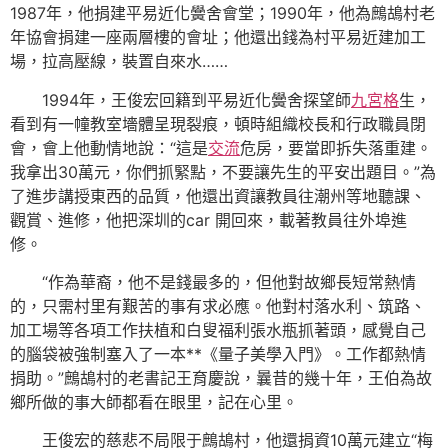
1987年，他捐建平易近化黌舍會堂；1990年，他為鷓鴣村老
年協會捐建一座兩層樓的會址；他還出錢為村平易近建加工
場，拉高壓線，裝置自來水……
1994年，王俊宏回籍到平易近化黌舍探望師
九宮格
生，
看到有一幢教室墻體呈現裂痕，頓時組織校長和行政職員閉
會，會上他動情地說：“這是
交流
危房，要當即拆失落重建。
我拿出30萬元，你們抓緊點，不要讓先生的平安出題目。”為
了進步講授東西的品質，他還出資讓教員往潮州等地聽課、
觀賞、進修，他把深圳的car 開回來，載著教員往外埠進
修。
“作為華裔，他不是錢最多的，但他對故鄉長短常熱情
的，只需村里有艱苦的事有求必應。他對村落水利、筑路、
加工場等各項工作扶植和白叟福利張水瓶抓著頭，感覺自己
的腦袋被強制塞入了一本**《量子美學入門》。工作都熱情
捐助。”鷓鴣村的老書記王育慶說，曩昔的幾十年，王伯為故
鄉所做的事大師都看在眼里，記在心里。
王俊宏的慈悲不局限于鷓鴣村，他還捐資10萬元建立“梅