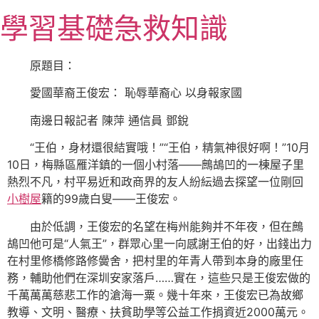
跳
學習基礎急救知識
至
主
要
原題目：
內
愛國華裔王俊宏： 恥辱華裔心 以身報家國
容
南邊日報記者 陳萍 通信員 鄧銳
“王伯，身材還很結實哦！”“王伯，精氣神很好啊！”10月
10日，梅縣區雁洋鎮的一個小村落——鷓鴣凹的一棟屋子里
熱烈不凡，村平易近和政商界的友人紛紜過去探望一位剛回
小樹屋
籍的99歲白叟——王俊宏。
由於低調，王俊宏的名望在梅州能夠并不年夜，但在鷓
鴣凹他可是“人氣王”，群眾心里一向感謝王伯的好，出錢出力
在村里修橋修路修黌舍，把村里的年青人帶到本身的廠里任
務，輔助他們在深圳安家落戶……實在，這些只是王俊宏做的
千萬萬萬慈悲工作的滄海一粟。幾十年來，王俊宏已為故鄉
教導、文明、醫療、扶貧助學等公益工作捐資近2000萬元。