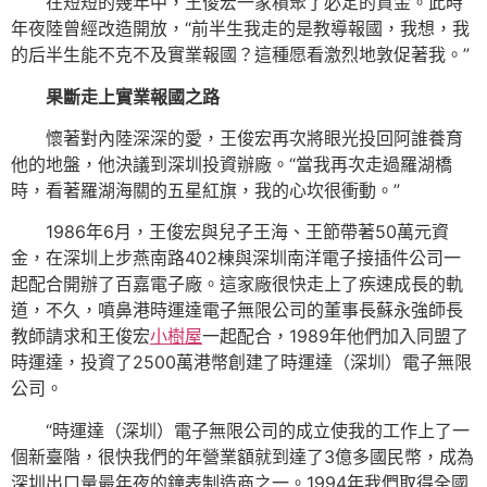
在短短的幾年中，王俊宏一家積聚了必定的資金。此時
年夜陸曾經改造開放，“前半生我走的是教導報國，我想，我
的后半生能不克不及實業報國？這種愿看激烈地敦促著我。”
果斷走上實業報國之路
懷著對內陸深深的愛，王俊宏再次將眼光投回阿誰養育
他的地盤，他決議到深圳投資辦廠。“當我再次走過羅湖橋
時，看著羅湖海關的五星紅旗，我的心坎很衝動。”
1986年6月，王俊宏與兒子王海、王節帶著50萬元資
金，在深圳上步燕南路402棟與深圳南洋電子接插件公司一
起配合開辦了百嘉電子廠。這家廠很快走上了疾速成長的軌
道，不久，噴鼻港時運達電子無限公司的董事長蘇永強師長
教師請求和王俊宏
小樹屋
一起配合，1989年他們加入同盟了
時運達，投資了2500萬港幣創建了時運達（深圳）電子無限
公司。
“時運達（深圳）電子無限公司的成立使我的工作上了一
個新臺階，很快我們的年營業額就到達了3億多國民幣，成為
深圳出口量最年夜的鐘表制造商之一。1994年我們取得全國