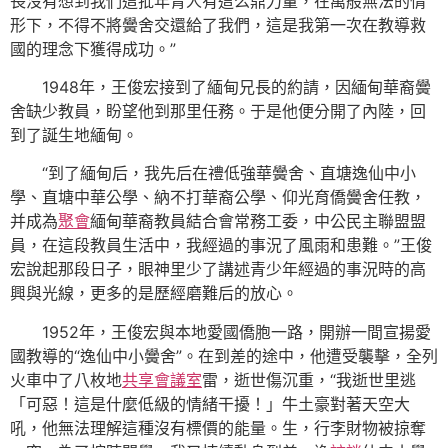
長沒有想到我們這批年青人有這么鼎力量，在萬般無法的情
形下，不得不將黌舍交還給了我們，這是我第一次在教導救
國的理念下獲得成功。”
1948年，王俊宏接到了緬甸兄長的約請，因緬甸華裔黌
舍缺少教員，盼望他到那里任務。于是他便分開了內陸，回
到了誕生地緬甸。
“到了緬甸后，我先后在禮低強華黌舍、直塘逸仙中小
學、直塘中華公學、納不打華裔公學、仰光育僑黌舍任教，
并成為
聚會
緬甸華裔教員結合會常務工委，中公民主聯盟盟
員，在這段教員生活中，我經過的事況了風雨和患難。”王俊
宏說起那段日子，眼神里少了講述青少年經過的事況時的高
興與光線，更多的是歷經磨難后的放心。
1952年，王俊宏與本地愛國僑胞一路，開辦一間宣揚愛
國教導的“逸仙中小黌舍”。在到差的途中，他遭受襲擊，全列
火車中了八枚地
共享會議室
雷，逝世傷沉重，“我逝世里逃
「可惡！這是什麼低級的情緒干擾！」牛土豪對著天空大
吼，他無法理解這種沒有標價的能量。生，行李財物被掠奪