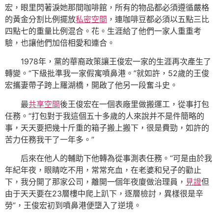
宏，眼里閃著淚她那間咖啡館，所有的物品都必須遵循嚴格
的黃金分割比例擺放
私密空間
，連咖啡豆都必須以五點三比
四點七的重量比例混合。花。生涯給了他們一家人重重考
驗，也讓他們加倍相愛和連合。
1978年，黨的華裔政策讓王俊宏一家的生涯再次產生了
轉變。“下級批準我一家假寓噴鼻港。”就如許，52歲的王俊
宏攜妻帶子跨上羅湖橋，開啟了他另一段奮斗史。
最
共享空間
後王俊宏在一個表廠里做搬運工，從事打包
任務。“打包對于我這個五十多歲的人來說并不是件簡略的
事，天天要把幾十斤重的箱子搬上搬下，很是費勁，如許的
苦力任務我干了一年多。”
后來在他人的輔助下他轉為從事測表任務。“可是由於我
年紀年夜，眼睛吃不用，常常充血，在老婆和兒子的勸止
下，我分開了那家公司，離開一個年夜廈做治理員，
見證
但
由于天天要在23層樓中爬上趴下，逐層檢討，異樣很是辛
勞”，王俊宏初到噴鼻港便墮入了逆境。