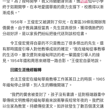
一空。為了按時開學，我又持續動身到差，逸
訪談
仙中小學
終于如期開學，在本地愛國華裔的鼎力支撐下，校務得以漸
漸成長。”
1956年，王俊宏又被調到了仰光，在東區39條街開辦育
僑黌舍，由于教員講授當真，先生提高很快，獲得僑胞們的
分歧好評，是以家長們紛紜把後代送到該校唸書。
令王俊宏覺得自豪的不只是教出了很多傑出的先生，還
有那時國度引導人對他教導成就的確定，“我在緬甸從事教導
的生活中，屢次遭到來緬甸拜訪的老一輩國度引導人的接
見。1954年還和周恩來總理一路合影。”王俊宏自豪地說。
回國生涯幾經輾轉
合法王俊宏在緬甸華裔教導工作蒸蒸日上的時辰，1965
年緬甸停止排華，別人生的轉機開端了。
“我們的黌舍被查封了，孩子沒有書讀，這對極端器重中
華傳統文明教導的緬甸華裔來說衝擊長短常年夜的。我們就
以住家為教室，持續傳授漢文，如許就發生了數百個漢文講