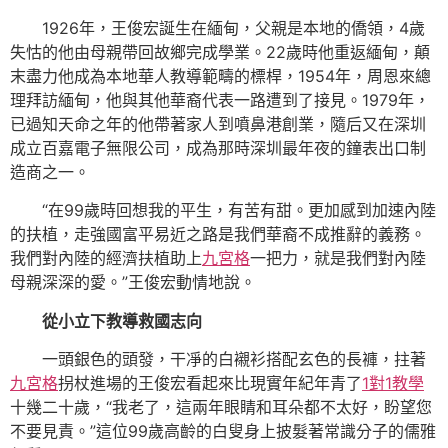
1926年，王俊宏誕生在緬甸，父親是本地的僑領，4歲
失怙的他由母親帶回故鄉完成學業。22歲時他重返緬甸，顛
末盡力他成為本地華人教導範疇的標桿，1954年，周恩來總
理拜訪緬甸，他與其他華裔代表一路遭到了接見。1979年，
已過知天命之年的他帶著家人到噴鼻港創業，隨后又在深圳
成立百嘉電子無限公司，成為那時深圳最年夜的鐘表出口制
造商之一。
“在99歲時回想我的平生，有苦有甜。更加感到加速內陸
的扶植，走強國富平易近之路是我們華裔不成推辭的義務。
我們對內陸的經濟扶植助上
九宮格
一把力，就是我們對內陸
母親深深的愛。”王俊宏動情地說。
從小立下教導救國志向
一頭銀色的頭發，干凈的白襯衫搭配玄色的長褲，拄著
九宮格
拐杖進場的王俊宏看起來比現實年紀年青了
1對1教學
十幾二十歲，“我老了，這兩年眼睛和耳朵都不太好，盼望您
不要見責。”這位99歲高齡的白叟身上披髮著常識分子的儒雅