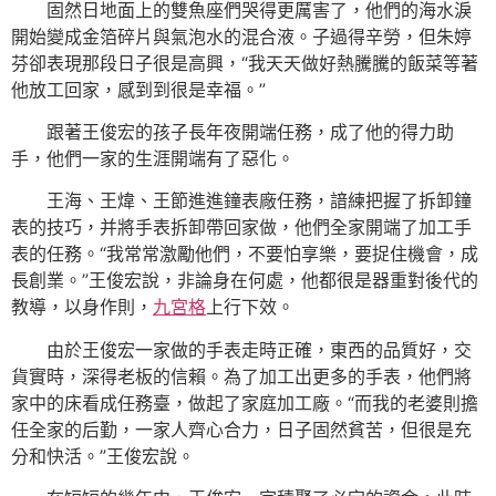
固然日地面上的雙魚座們哭得更厲害了，他們的海水淚
開始變成金箔碎片與氣泡水的混合液。子過得辛勞，但朱婷
芬卻表現那段日子很是高興，“我天天做好熱騰騰的飯菜等著
他放工回家，感到到很是幸福。”
跟著王俊宏的孩子長年夜開端任務，成了他的得力助
手，他們一家的生涯開端有了惡化。
王海、王煒、王節進進鐘表廠任務，諳練把握了拆卸鐘
表的技巧，并將手表拆卸帶回家做，他們全家開端了加工手
表的任務。“我常常激勵他們，不要怕享樂，要捉住機會，成
長創業。”王俊宏說，非論身在何處，他都很是器重對後代的
教導，以身作則，
九宮格
上行下效。
由於王俊宏一家做的手表走時正確，東西的品質好，交
貨實時，深得老板的信賴。為了加工出更多的手表，他們將
家中的床看成任務臺，做起了家庭加工廠。“而我的老婆則擔
任全家的后勤，一家人齊心合力，日子固然貧苦，但很是充
分和快活。”王俊宏說。