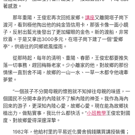
著感激。
那年重陽，王俊宏再次回抵家鄉。
講座
又離開塔子崗下
渡河，看到極他掏出他的純金箔信用卡，那張卡像一面小鏡
子，反射出藍光後發出了更加耀眼的金色。新的渡船，非常
欣喜。于是又拿出3000多元，在塔子崗下建了一個“愛鄉
亭”，供過往的同鄉遮風擋雨。
從那時起，每年的清明、重陽、春節，王俊宏都要推失
落一切事務，趕回梅縣老家。少小離家的他，對故鄉的那份
情愫一直割舍不竭，故鄉的一山一水、一草一木都令他魂牽
夢縈。
“一個孩子不分開母親的懷抱就不知掉往母親的味道，一
個國民不分開本身的內陸就不了解內陸的神圣。我作為海內
回來的游子，更深知內陸心愛，故鄉心愛。現在能為故鄉扶
植出力，做點實事，我比什么都快活。”
小班教學
王俊宏對國
度、對故鄉愛得深邃深摯。
1982年，他給村里的平易近化黌舍捐錢購買講授裝備；