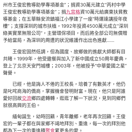
州市王俊宏教導助學專項基金”；捐資30萬元建立“丙村中學
王俊宏教導助學專項基金”；捐
九宮格
資10萬元給廣東扶貧教
導基金；在五華縣安流鎮福江小學建了一座“時運達講授年夜
樓”；支撐深圳的城市扶植，1992年投資4500萬元成立“深圳
綠美實業無限公司”，主營環保項目，而后將全部公司無償贈
予給當局，為深圳的周遭的狀況維護作出出色進獻……
王俊宏固然低調，但為國度、故鄉做的進獻大師都有目
共睹。1999年，他受邀餐與加入了新中國成立50周年慶典，
登上了北京天安門城樓；2003年，他被授予“中華愛國之星”
聲譽。
已經，他是誨人不倦的王校長，培養了有數英才，他仍
是叱咤商海的僑商，掌握機會發明財富。現在，他只是阿誰
愛好回故
交流
鄉四處轉轉，逛逛了解一下狀況，見到同鄉們
就很高興的王伯。
緬甸誕生，幼時回籍，青年離鄉，老年再次回籍。王俊
宏的一輩子都在與家鄉不竭地拜別、重逢，每一次的拜別他
都為下一次的重逢積
聚會
累更多的愛。