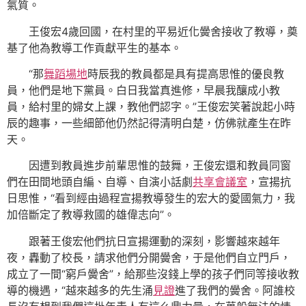
氣質。
王俊宏4歲回國，在村里的平易近化黌舍接收了教導，奠
基了他為教導工作貢獻平生的基本。
“那
舞蹈場地
時辰我的教員都是具有提高思惟的優良教
員，他們是地下黨員。白日我當真進修，早晨我釀成小教
員，給村里的婦女上課，教他們認字。”王俊宏笑著說起小時
辰的趣事，一些細節他仍然記得清明白楚，仿佛就產生在昨
天。
因遭到教員進步前輩思惟的鼓舞，王俊宏還和教員同窗
們在田間地頭自編、自導、自演小話劇
共享會議室
，宣揚抗
日思惟，“看到經由過程宣揚教導發生的宏大的愛國氣力，我
加倍斷定了教導救國的雄偉志向”。
跟著王俊宏他們抗日宣揚運動的深刻，影響越來越年
夜，轟動了校長，請求他們分開黌舍，于是他們自立門戶，
成立了一間“窮戶黌舍”，給那些沒錢上學的孩子們同等接收教
導的機遇，“越來越多的先生涌
見證
進了我們的黌舍。阿誰校