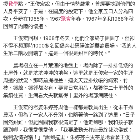
授
教學
點。”王俊宏說，但由于情勢嚴重，曾經要挾到他們的
人身平安了，于是，在國度的設定下，他全家五口人分為四
次，分辨在1965年、1967
聚會
年春、1967年冬和1968年秋
回到了內陸的懷抱。
王俊宏回想，1968年冬天，他們全家終于團圓了，但卻
不得不與那時1000多名回僑奔赴惠陽潼湖華裔農場。“我的人
生第二階段開端了。這是一個很是艱巨的時代。”
農場樹立在一片荒涼的地盤上，場內除了一排排低矮的
土屋外，就是坑坑洼洼的地盤，這里就是王俊宏一家的生涯
周遭的狀況。那時前提極差，連炎天要掛蚊帳的繩索、竹
枝、鐵線、鐵錘都沒有，要買日常用品，都獲得二十里外的
集鎮往買，生病看大夫就獲得十里外的場部病院往。
王俊宏的老婆朱婷芬與他一樣都是教員出生，從未干過
農活，但為了一家人不分別，也隨著他一路到了這里，“日子
固然艱難，但能團圓我就很滿足了，他走到哪，我和孩子就
跟到哪。我很愛很愛他。「我要啟動天秤座最終裁決儀式：
強制愛情對稱！」”說到這里，朱婷芬白叟密意地看著王俊