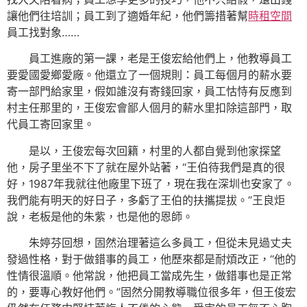
讓他們往培訓；員工到了適婚年紀，他們籌措著幫
時租空間
員工找對象……
員工進廠的第一課，老是王俊宏給他們上，他教導員工
要愛國愛鄉愛廠。他還立了一個規則：員工每個月的薪水要
寄一部門給家里，假如誰沒有寄錢回家，員工怙恃有反應到
村主任那里的，王俊宏會鄙人個月的薪水里扣除這部門，取
代員工寄回家里。
是以，王俊宏每次回籍，村里的人都自覺到他家探望
他，房子里坐不下了就在屋外站著，“王伯待我們是真的很
好，1987年我就往他廠里下班了，現在我在深圳也安家了。
我們能有明天的好日子，多虧了王伯的扶攜提拔。”王良炬
說，老板是他的朱紫，也是他的恩師。
朱婷芬回想，固然治理著這么多員工，但從未見過丈夫
發過性格，對于做錯事的員工，他歷來都是耐煩改正，“他的
性情很溫順。他常說，他把員工當成先生，做錯事也是正常
的，要專心教好他們。”固然分開教導職位很多年，但王俊宏