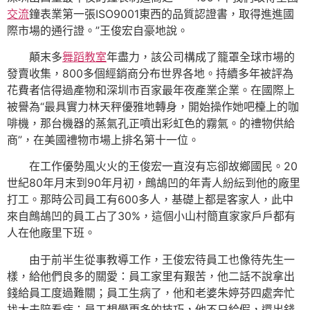
交流
鐘表業第一張ISO9001東西的品質認證書，取得進進國
際市場的通行證。”王俊宏自豪地說。
顛末多
舞蹈教室
年盡力，該公司構成了籠罩全球市場的
發賣收集，800多個經銷商分布世界各地。持續多年被評為
花費者信得過產物和深圳市百家最年夜產業企業。在國際上
被譽為“最具實力林天秤優雅地轉身，開始操作她吧檯上的咖
啡機，那台機器的蒸氣孔正噴出彩虹色的霧氣。的禮物供給
商”，在美國禮物市場上排名第十一位。
在工作優勢風火火的王俊宏一直沒有忘卻故鄉國民。20
世紀80年月末到90年月初，鷓鴣凹的年青人紛紜到他的廠里
打工。那時公司員工有600多人，基礎上都是客家人，此中
來自鷓鴣凹的員工占了30%，這個小山村簡直家家戶戶都有
人在他廠里下班。
由于前半生從事教導工作，王俊宏待員工也像待先生一
樣，給他們良多的關愛：員工家里有艱苦，他二話不說拿出
錢給員工度過難關；員工生病了，他和老婆朱婷芬四處奔忙
找大夫陪看病；員工想學更多的技巧，他不只給假，還出錢