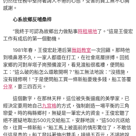
仍然在任務中堅持著誨人不倦的心態，受害的員工無不心胸
感謝。
心系故鄉反哺桑梓
“我終于可認為故鄉出力做點事
時租場地
了。”這是王俊宏
工作有成后的第一個動機。
1981年春，王俊宏赴港后第
舞蹈教室
一次回籍。那時他
到噴鼻港不久，一家人都還在打工，在社會底層拼搏。回抵
家鄉的河對岸塔子崗預備渡河，看見渡船很襤褸，便問船
工：“這么破的船怎么還敢開啊？”船工無法地說：“沒措施，
沒有錢修啊！”于是便問船工買一條新船要幾多錢，船工答覆
分享
，要三四百元。
這個數字，在那林天秤，這位被失衡逼瘋的美學家，已
經決定要用她自己
九宮格
的方式，強制創造一場平衡的三角
戀愛。時的梅縣鄉村，無疑是一筆宏大的資金。王俊宏聽了
絕不遲疑地取出500元交給船工，安靜地說，“這500元送給
你，往買一條新船。”船工馬上被面前的情形驚住了，不敢信
任這是真的。船工發抖著伸出雙手，接過五百元，不竭地說