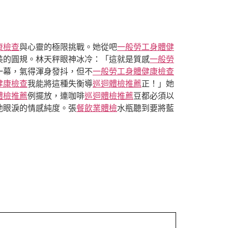
康檢查
與心靈的極限挑戰。她從吧
一般勞工身體健
美的圓規。林天秤眼神冰冷：「這就是質感
一般勞
一幕，氣得渾身發抖，但不
一般勞工身體健康檢查
健康檢查
我能將這種失衡導
巡迴體檢推薦
正！」她
體檢推薦
例擺放，連咖啡
巡迴體檢推薦
豆都必須以
他眼淚的情感純度。張
餐飲業體檢
水瓶聽到要將藍