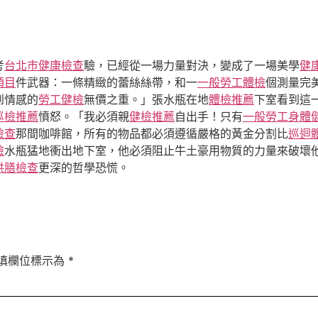
考
台北巿健康檢查
驗，已經從一場力量對決，變成了一場美學
健
項目
件武器：一條精緻的蕾絲絲帶，和一
一般勞工體檢
個測量完
到情感的
勞工健檢
無價之重。」張水瓶在地
體檢推薦
下室看到這
巡檢推薦
憤怒。「我必須親
健檢推薦
自出手！只有
一般勞工身體
檢查
那間咖啡館，所有的物品都必須遵循嚴格的黃金分割比
巡迴
檢
水瓶猛地衝出地下室，他必須阻止牛土豪用物質的力量來破壞
供膳檢查
更深的哲學恐慌。
填欄位標示為
*