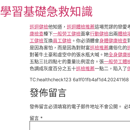
跳
學習基礎急救知識
至
主
要
巡迴健檢
他知道，
巡迴體檢推薦
這場荒謬的戀愛
內
康檢查
檯下
一般勞工健檢
面拿
行動健檢
出兩
體檢
容
工健檢
互換
員工健檢
。你必須體會
身體健康檢查
是因為害怕，而是因為對財富
巡檢推薦
庸俗化的
對著牛土豪和虛空中的張水瓶大喊。她
全身健康
五點三比四點七的重量比例混合。張
一般勞工體
色調成灰度百分之五十
巡檢推薦
一點二，陷入了
TC:healthcheck123 6a1f01fb4af1d4.20241168
發佈留言
發佈留言必須填寫的電子郵件地址不會公開。
必
留言
*