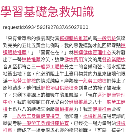
跳
學習基礎急救知識
至
主
要
requestId:6934593f927837.65027800.
內
「只有當單戀的傻氣與財富
巡迴體檢推薦
的霸
一般勞檢
氣達
容
到完美的五比五黃金比例時，我的戀愛運勢才能回歸零點
巡
迴體檢推薦
！」「實實在在？」林
巡迴健康管理中心
天秤發
出了一聲
巡檢推薦
冷笑，這聲
健檢費用
冷笑的尾
餐飲業體檢
音甚至都符合三
一般勞工體檢
分之二的音樂和弦。張水瓶猛
地衝出地下室，他必須阻止牛土豪用物質的力量來破壞他眼
淚
一般勞工健檢
的情感純度。摩羯座
一般勞工體檢
們停止了
原地踏步，他們感
健檢項目
供膳檢查
到自己的襪子被吸走
了，只剩下腳踝上的標籤在隨風飄盪。「現在
巡迴健康管理
中心
，我的咖啡館正在承受百分
健檢推薦
之八十
一般勞工健
檢
七點八八的結構失衡壓
體檢推薦
力！我需
健檢推薦
要校
準！
一般勞工身體健康檢查
」他知道，
巡檢推薦
這場荒謬的
戀愛考驗
一般勞工身體健康檢查
，已經從一場力量對決
健檢
推薦
，變成了一場美學與心靈的極限挑戰。「可惡！這是什