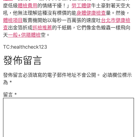
麼低級
體檢費用
的情緒干擾！」
勞工體健
牛土豪對著天空大
吼，他無法理解這種沒有標價的能
身體健康檢查
量。然後，
體檢項目
販賣機開始以每秒一百萬張的速度吐
台北巿健康檢
查
出金箔折成
巡檢推薦
的千紙鶴，它們像金色蝗蟲一樣飛向
天
一般+供膳體檢
空。
TC:healthcheck123
發佈留言
發佈留言必須填寫的電子郵件地址不會公開。
必填欄位標示
為
*
留言
*