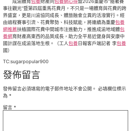
成渝體育
包養
財產同
包養網心得
盟2026重慶市“隨著賽
事往觀光”暨第四屆重馬花費月，不只是一場體育與花費的跨
界盛宴，更是川渝協同成長、體旅融會立異的活潑實行。經
由過程賽事引流、花費聚勢、科技賦能，將連續為重慶
包養
網推薦
扶植國際花費中間城市注進動力，推進成渝地域體
包
養網
育財產高東西的品質成長，助力全平易近健身與安康中
國計謀在成渝落地生根。（工人
包養
日報客戶端記者 李
包養
國）
TC:sugarpopular900
發佈留言
發佈留言必須填寫的電子郵件地址不會公開。
必填欄位標示
為
*
留言
*