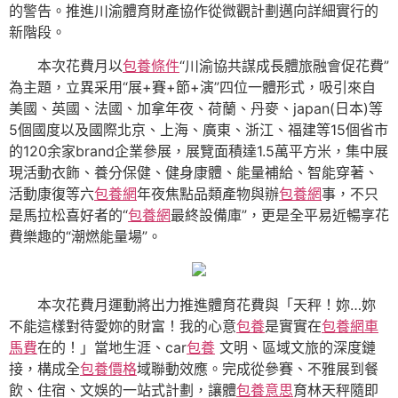
的警告。推進川渝體育財產協作從微觀計劃邁向詳細實行的
新階段。
本次花費月以
包養條件
“川渝協共謀成長體旅融會促花費”
為主題，立異采用“展+賽+節+演”四位一體形式，吸引來自
美國、英國、法國、加拿年夜、荷蘭、丹麥、japan(日本)等
5個國度以及國際北京、上海、廣東、浙江、福建等15個省市
的120余家brand企業參展，展覽面積達1.5萬平方米，集中展
現活動衣飾、養分保健、健身康體、能量補給、智能穿著、
活動康復等六
包養網
年夜焦點品類產物與辦
包養網
事，不只
是馬拉松喜好者的“
包養網
最終設備庫”，更是全平易近暢享花
費樂趣的“潮燃能量場”。
本次花費月運動將出力推進體育花費與「天秤！妳…妳
不能這樣對待愛妳的財富！我的心意
包養
是實實在
包養網車
馬費
在的！」當地生涯、car
包養
文明、區域文旅的深度鏈
接，構成全
包養價格
域聯動效應。完成從參賽、不雅展到餐
飲、住宿、文娛的一站式計劃，讓體
包養意思
育林天秤隨即