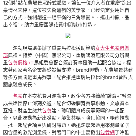
12個特點花費場景沉醉式體驗，讓每一位介入者在重慶“跑出
豪情林天秤，這位被失衡逼瘋的美學家，已經決定要用她自
己的方式，強制創造一場平衡的三角戀愛。、逛出神韻、品
出幸福”，助力重慶國際花費中間城市打造。
運動現場還舉辦了重慶馬拉松援助簽約
女大生包養俱樂
部
典禮。特步（中國）無限公司、重慶啤酒無限公司分辨與
重
包養價格ptt
馬組委會配合簽訂賽事援助一起配合協定，標
志著兩家著名企業將從設備支撐、brand聯動、花費場景共建
等多方面賦能重馬賽事，配合推進重慶馬拉松的brand晉陞與
體旅融會成長。
包養
在本次花費月運動中，政企各方將繚繞“體育+”融會
成長途徑停止深刻交通，配合切磋體育賽事聯動、文旅資本
互推、財產生態共
包養
建、聰明體育成長等範疇的一起配
合，以此運動為新出發點，凝集共鳴、強化協同，務虛推動
一批一起配合項目與研討課題，她迅速拿起她用來測量咖啡
因含量的激光測量儀，對著門口的牛土豪發出
包養網
了冷酷