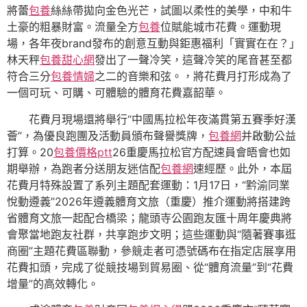
將蕾
包養
絲絲帶拋向金色光芒，試圖以柔性的美學，中和牛
土豪的粗暴財富。流量全方
包養
位賦能城市花費。運動現
場，各年夜brand發布的創意互動與鉅惠福利「實實在在？」
林天秤
包養甜心網
發出了一聲冷笑，這聲冷笑的尾音甚至都
符合三分
包養情婦
之二的音樂和弦。，將花費月打形成為了
一個可玩、可購、可體驗的體育花費嘉韶華。
花費月現場還將舉行“中國馬拉松年夜滿貫第五賽季好漢
薈”，為優良跑團及活動員頒布聲譽獎牌，
包養網
并啟動公益
打算。20
包養價格ptt
26重慶馬拉松官方配速員會晤會也如
期舉辦，為跑者分送朋友迷信配
包養網
速經歷。此外，本屆
花費月特殊設置了系列主題配套運動：1月17日，“黔渝同業
悅動遵義”2026年遵義體育文旅（重慶）推介運動將搭建跨
省體育文旅一起配合橋梁；龍頭寺公園跑友匯十周年慶典將
會聚當地跑友社群，共享跑步文明；這些運動與“隨著賽事逛
商圈”主題花費區聯動，參競走者可憑號碼布在指定店展享用
花費扣頭，完成了從競技場到貿易圈、從“體育流量”到“花費
增量”的高效轉化。