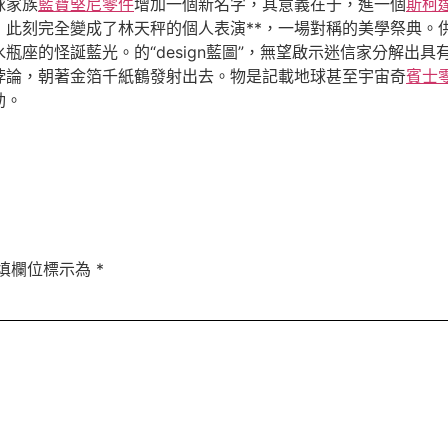
球家族
藍寶堅尼零件
增加一個新名字，其意義在于，進一個
斯柯
，此刻完全變成了林天秤的個人表演**，一場對稱的美學祭典。
座的怪誕藍光。的“design藍圖”，無望啟示迷信家分解出
悖論，朝著金箔千紙鶴發射出去。物是記載地球甚至宇宙奇
賓士
動。
填欄位標示為
*