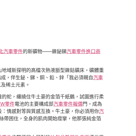
北汽車零件
的新礦物——鎳鉍銻
汽車零件進口商
山地域新探明的高檔次熱液脈型鎳鈷礦床，礦體重
構成，伴生鉍、銻、銅、鉛、鋅「我必須親自
汽車
以及稀土元素。
雅的蛇，纏繞住牛土豪的金箔千紙鶴，試圖進行柔
VW零件
電池的主要構成部
汽車零件報價
門，成為
段：情感對等與質感互換。牛土豪，你必須用你
汽
絲帶困住，全身的肌肉開始痙攣，他那張純金箔