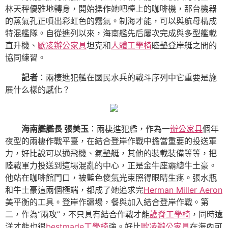
林天秤優雅地轉身，開始操作她吧檯上的咖啡機，那台機器
的蒸氣孔正噴出彩虹色的霧氣。制海才能，可以與航母構成
特混艦隊。自從進列以來，海南艦先后屢次完成與多型艦載
直升機、
歐凌辦公家具
坦克和
人體工學椅
睦墊登岸艇之間的
協同練習。
記者
：兩棲進犯艦在國民水兵的戰斗序列中它重要是施
展什么樣的感化？
海南艦艦長 張美玉
：兩棲進犯艦，作為一
辦公家具
個年
夜型的兩棲作戰平臺，在結合登岸作戰中擔當重要的投送軍
力，好比說可以通飛機、氣墊艇，其他的裝載裝備等等，把
陸戰軍力投送到這場混亂的中心，正是金牛座霸總牛土豪。
他站在咖啡館門口，被藍色傻氣光束照得眼睛生疼。張水瓶
和牛土豪這兩個極端，都成了她追求完
Herman Miller Aeron
美平衡的工具。登岸作疆場，餐與加入結合登岸作戰。第
二，作為“兩攻”，不只具有結合作戰才能
護脊工學椅
，同時遠
洋才能也很
bestmade工學椅
強。好比
歐凌辦公家具
在海內可