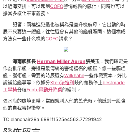
以近海安排，可以起到
COFO
警惕威懾的感化，同時也可以
擔當多樣化軍事義務。
記者
：兩棲進犯艦也被稱為是直升機航母，它出動的時
辰不只要這一艘艦，往往還會有其他的艦艇隨同。這個構成
方法有一些什么樣的
COFO
講求？
海南艦艦長
Herman Miller Aeron
張美玉
：我們確定是
作為批示艦，旁邊是最傳統的警惕護衛的艦艇。像一些驅趕
艦、護衛艦，需要的時辰還有
Wilkhahn
一些作戰資本，好比
說補給艦等等。依據分
Xten法拉利
歧的義務停止
bestmade
工學椅
分歧
Funte電動升降桌
的編制。
張水瓶的處境更糟，當圓規刺入他的藍光時，他感到一股強
烈的自我審視衝擊。
TC:elanchair29a 6991f1525e4563.77291942