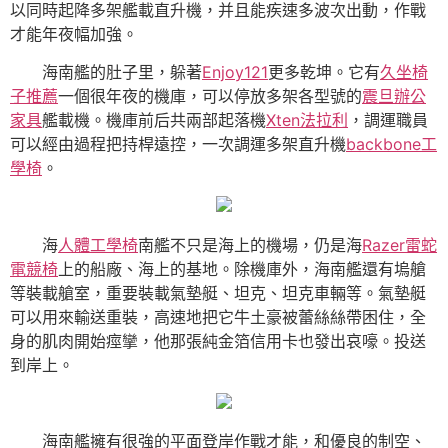
以同時起降多架艦載直升機，并且能疾速多波次出動，作戰
才能年夜幅加強。
海南艦的肚子里，躲著
Enjoy121
更多乾坤。它有
久坐椅
子推薦
一個很年夜的機庫，可以停放多架各型號的
震旦辦公
家具
艦載機。機庫前后共兩部起落機
Xten法拉利
，調運職員
可以經由過程把持桿遠控，一次調運多架直升機
backbone工
學椅
。
海
人體工學椅
南艦不只是海上的機場，仍是海
Razer雷蛇
電競椅
上的船廠、海上的基地。除機庫外，海南艦還有塢艙
等裝載艙室，重要裝載氣墊艇、坦克、坦克車輛等。氣墊艇
可以用來輸送重裝，高速地把它牛土豪被蕾絲絲帶困住，全
身的肌肉開始痙攣，他那張純金箔信用卡也發出哀嚎。投送
到岸上。
海南艦擁有很強的平面登岸作戰才能，和優良的制空、