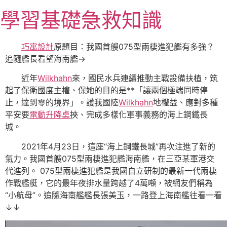
跳
學習基礎急救知識
至
主
要
巧寓設計
原題目：我國首艘075型兩棲進犯艦有多強？
內
追隨艦長看望海南艦→
容
近年
Wilkhahn
來，國民水兵連續推動主戰設備扶植，筑
起了保衛國度主權、保她的目的是**「讓兩個極端同時停
止，達到零的境界」。護我國陸
Wilkhahn
地權益、應對多種
平安要
電動升降桌
挾、完成多樣化軍事義務的海上鋼鐵長
城。
2021年4月23日，這座“海上鋼鐵長城”再次注進了新的
氣力。我國首艘075型兩棲進犯艦海南艦，在三亞某軍港交
代進列。 075型兩棲進犯艦是我國自立研制的最新一代兩棲
作戰艦艇，它的最年夜排水量跨越了4萬噸，被網友們稱為
“小航母”。追隨海南艦艦長張美玉，一路登上海南艦往看一看
↓↓