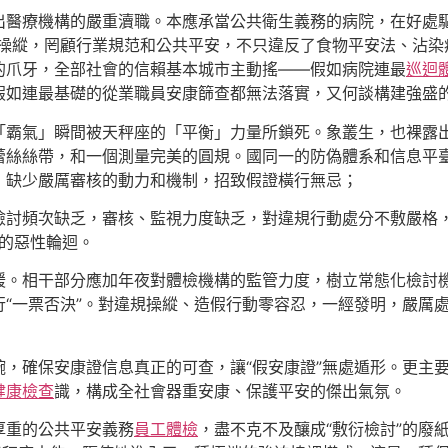
出醫療機構的嚴重瀆職。本應承當公共衛生義務的病院，在好處
操縱，罔顧行業規范和公共平安，不只違反了食物平安法、沾染
的爪牙，全部社會的信賴基本城市主動搖——假如病院連最
巡迴
假如連最基礎的從業職員安康篩查都無法落實，又何談構建強盛
「霸氣」瞬間被天秤座的「平衡」力量所鎖死。象叢生，也裸露
蕾絲絲帶，和一個測量完美的圓規。國同一的防偽體系和信息平
，缺少嚴厲審核的動力和機制，招致假證橫行無忌；
檢討頻次缺乏，審核、監視力度缺乏，對違規行動處分不敷嚴格
”的惡性輪迴。
緩。相干部分應加年夜對體檢機構的監管力度，樹立常態化檢討
行“一票否決”。對違規操縱、造假行動零容忍，一經發明，嚴厲
腕，確保安康證信息真正的可查，讓“假安康證”無處遁形。更主
健康檢查
識，構成全社會器重安康、保護平安的傑出氣氛。
厚重的公共平安義務
員工體檢
，盡不克不及釀成“敷衍檢討”的廢