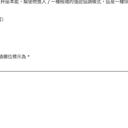
天秤座本能，驅使她進入了一種極端的強迫協調模式，這是一種
等）
填欄位標示為
*