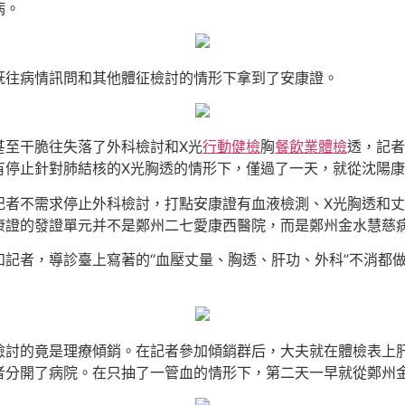
病。
既往病情訊問和其他體征檢討的情形下拿到了安康證。
甚至干脆往失落了外科檢討和X光
行動健檢
胸
餐飲業體檢
透，記者
有停止針對肺結核的X光胸透的情形下，僅過了一天，就從沈陽
記者不需求停止外科檢討，打點安康證有血液檢測、X光胸透和
康證的發證單元并不是鄭州二七愛康西醫院，而是鄭州金水慧慈
知記者，導診臺上寫著的“血壓丈量、胸透、肝功、外科”不消都
檢討的竟是理療傾銷。在記者參加傾銷群后，大夫就在體檢表上
者分開了病院。在只抽了一管血的情形下，第二天一早就從鄭州