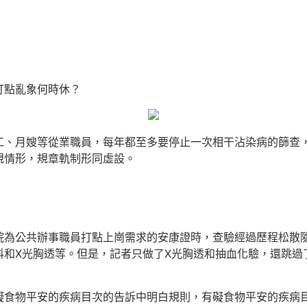
打點亂象何時休？
工、月嫂等從業職員，每年都至多要停止一次相干沾染病的篩查
規情形，規章軌制形同虛設。
院為公共辦事職員打點上崗需求的安康證時，查驗經過歷程松散
科和X光胸透等。但是，記者只做了X光胸透和抽血化驗，還跳過
礙食物平安的疾病目次的告訴中明白規則，有礙食物平安的疾病