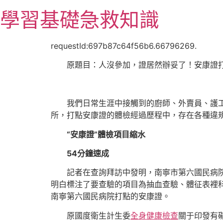
跳
學習基礎急救知識
至
主
要
requestId:697b87c64f56b6.66796269.
內
原題目：人沒參加，證居然辦妥了！安康證
容
我們日常生涯中接觸到的廚師、外賣員、護
所，打點安康證的體檢經過歷程中，存在各種違
“安康證”體檢項目縮水
54分鐘速成
記者在查詢拜訪中發明，南寧市第六國民病
明白標注了要查驗的項目為抽血查驗、體征表裡
南寧第六國民病院打點的安康證。
原國度衛生計生委
全身健康檢查
關于印發有