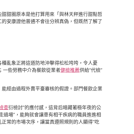
些甜甜圈原本是他打算用來「與林天秤進行甜點哲
工的安康證他普通不會往分辨真偽，但既然了解了
各種亂象正將這道防地沖擊得松松垮垮，令人憂
；一些勞務中介為餐飲從業者
健檢推薦
供給“代檢”
、能經由過程外賣平臺審核的假證。部門餐飲企業
檢查
衍檢討”的應付感，這背后暗藏著極年夜的公
走過場”，能夠就會讓患有相干疾病的職員進進相
亂正常的市場次序，讓當真遵照規則的人顯得“吃