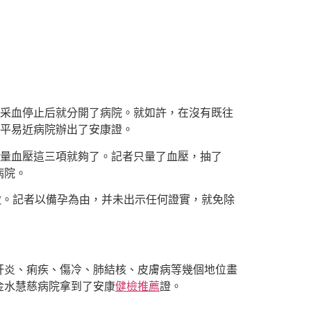
采血停止后就分開了病院。就如許，在沒有既往
康平易近病院辦出了安康證。
丈量血壓這三項就夠了。記者只量了血壓，抽了
病院。
做。記者以備孕為由，并未出示任何證實，就免除
肝炎、痢疾、傷冷、肺結核、皮膚病等幾個地位畫
金水慧慈病院拿到了安康
健檢推薦
證。