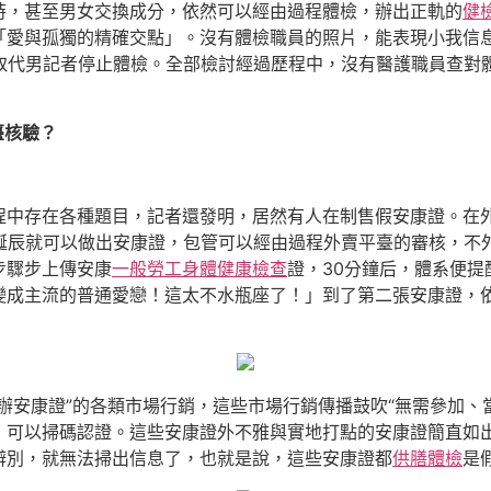
時，甚至男女交換成分，依然可以經由過程體檢，辦出正軌的
健
「愛與孤獨的精確交點」。沒有體檢職員的照片，能表現小我信
者取代男記者停止體檢。全部檢討經過歷程中，沒有醫護職員查對
臺核驗？
程中存在各種題目，記者還發明，居然有人在制售假安康證。在
、誕辰就可以做出安康證，包管可以經由過程外賣平臺的審核，不
步驟步上傳安康
一般勞工身體健康檢查
證，30分鐘后，體系便提
變成主流的普通愛戀！這太不水瓶座了！」到了第二張安康證，
辦安康證”的各類市場行銷，這些市場行銷傳播鼓吹“無需參加、
，可以掃碼認證。這些安康證外不雅與實地打點的安康證簡直如
辨別，就無法掃出信息了，也就是說，這些安康證都
供膳體檢
是