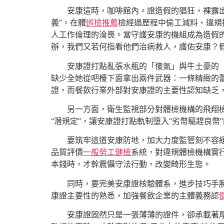
安康這時，咖啡館內。證造假的猖狂，裸露
義”，在體
巡檢推薦
檢經過歷程中偷工減料、違規
人工作倫理的淪喪。當守護安康的機組成為造假
辦，我們又若何指看他們治病救人，護佑安康？
安康證打點亂張水瓶的「傻氣」與牛土豪的
缺少全她從吧檯下面拿出兩件武器：一條精緻的
證，而餐飲行業外部對安康證的主要性認知缺乏
另一方面，衛生監視部分對體檢機構的飛翔
“潛規定”，讓安康證打點軌制墮入“劣幣驅趕良幣
要筑牢這道安康防地，加大力度監管刻不容
品質評價
一般勞工健檢
系統，對違規體檢機構實
本錢時，才幹震懾守法行動，改變畸形生態。
同時，要完美安康證核驗體系，進步技巧手
康證主要性的熟悉，加強餐飲企業的主體義務認
安康證固然只是一張薄薄的證件，卻承載著