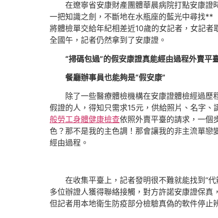
在遼寧省安康財產團體華晨病院打點安康證
一把知識之劍，不斷地在水瓶座的藍光中尋找**
將體檢單交給年紀相差近10歲的女記者，女記
全國午，記者仍然拿到了安康證。
“掃碼包過”的假安康證真能經由過程外賣平
餐廳辦事員也能夠是“假安康”
除了一些醫療體檢機構在安康證體檢經過歷
假證的人，得知只需求15元，供給照片、名字
般勞工身體健康檢查
依照外賣平臺的請求，一個
色？那不是我的主色調！那會讓我的非主流單戀
經由過程。
在收集平臺上，記者發明很不難就能找到“代
多位辦證人獲得聯絡接觸，對方許諾安康證保真
但記者用本地衛生防疫部分檢驗真偽的軟件停止