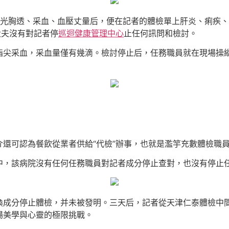
光胸透、采血、血壓丈量后，便在記者的體檢單上肝炎、痢疾、
大夫沒有對記者停
巡迴健康管理中心
止任何訊問和檢討。
指尖采血，采血量僅有幾滴。檢討停止后，任務職員就在現場操
介還可認為餐飲從業者供給“代檢”辦事，也就是濫竽充數體檢職
中，該病院沒有任何任務職員對記者成分停止查對，也沒有停止
換成分停止體檢，并未被發明。三天后，記者從天津仁泰體檢中間
場美學與心靈的極限挑戰。