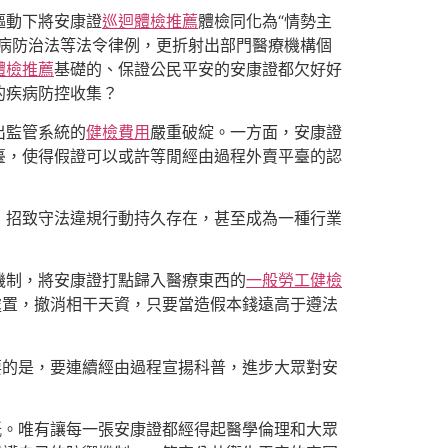
驅動下將安康證
巡迴體檢推薦
體檢同化為“情勢主
病防治法等法令律例，更折射出部門醫療機構個
體檢推薦
基礎的、保證公民平安的安康證都欠好好
的疾病防控收集？
出監管系統的
健檢費用
嚴重破綻。一方面，安康證
臺，使得假證可以或許等閒經由過程外賣平臺的認
，招致守法違規行動持久存在，甚至成為一種行業
機制，將安康證打點歸入醫療東西的
一般勞工健檢
處置，撤消相干天資，只要當造假本錢遠高于遵法
要的是，要連續經由過程宣揚科普，進步大眾對安
紙。唯有讓每一張安康證都經得起醫學倫理和大眾