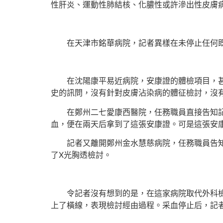
性肝炎、運動性肺結核、化膿性或許滲出性皮膚
在天津市銘華病院，記者異樣在未停止任何
在沈陽康平易近病院，安康證的體檢項目，
史的訊問，沒有針對皮膚沾染病的體征檢討，沒
在鄭州二七愛康西醫院，任務職員直接告知
血，便在兩天后拿到了這張安康證。可是這張安
記者又離開鄭州金水慧慈病院，任務職員告
了X光胸透檢討。
令記者沒有想到的是，在這家病院取代外科
上了橫線，表現檢討經由過程。采血停止后，記