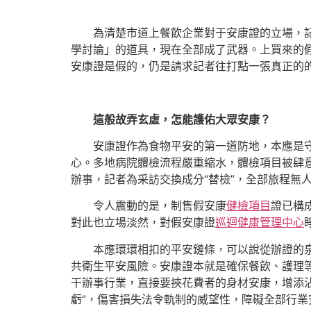
為清楚市道上餐飲企業對于安康證的立場，
學討論」的道具，現在全部成了武器。上買來的
安康證是假的，仍是請求記者往打點一張真正的的
這般故弄玄虛，怎能護佑大眾安康？
安康證作為食物平安的第一道防地，本應是
心。多地病院體檢流程嚴重縮水，體檢項目被肆
辦事，記者為采訪交換成分“替檢”，全部旅程無
令人震動的是，制售假安康
健檢項目
證已構
對此也立場淡然，對假安康證
巡迴健康管理中心
本應環環相扣的平安鏈條，可以說從辦證的
共衛生平安風險。安康證本就是確保餐飲、護理
干辦事行業，直接要挾花費者的身材安康，增添
虧”，傷害損失法令軌制的威望性，障礙全部行業