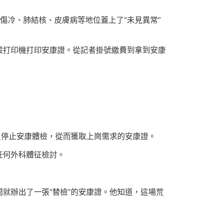
傷冷、肺結核、皮膚病等地位蓋上了“未見異常”
縱打印機打印安康證。從記者掛號繳費到拿到安康
員停止安康體檢，從而獲取上崗需求的安康證。
任何外科體征檢討。
就辦出了一張“替檢”的安康證。他知道，這場荒