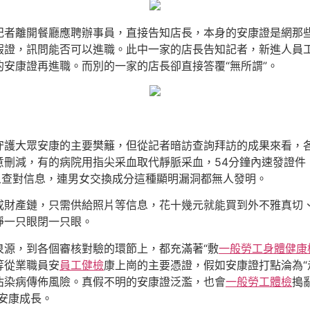
記者離開餐廳應聘辦事員，直接告知店長，本身的安康證是網那
假證，訊問能否可以進職。此中一家的店長告知記者，新進人員
安康證再進職。而別的一家的店長卻直接答覆“無所謂”。
守護大眾安康的主要樊籬，但從記者暗訪查詢拜訪的成果來看，
意刪減，有的病院用指尖采血取代靜脈采血，54分鐘內速發證件
人查對信息，連男女交換成分這種顯明漏洞都無人發明。
成財產鏈，只需供給照片等信息，花十幾元就能買到外不雅真切
睜一只眼閉一只眼。
泉源，到各個審核對驗的環節上，都充滿著“敷
一般勞工身體健康
等從業職員安
員工健檢
康上崗的主要憑證，假如安康證打點淪為“
沾染病傳佈風險。真假不明的安康證泛濫，也會
一般勞工體檢
搗
安康成長。