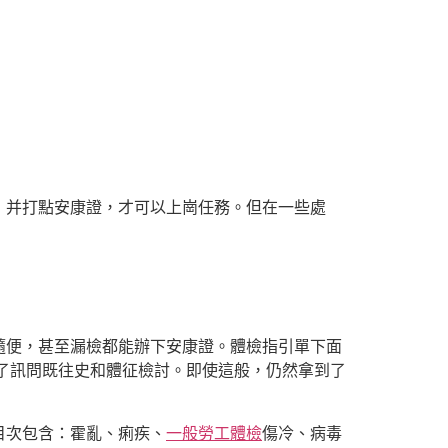
，并打點安康證，才可以上崗任務。但在一些處
隨便，甚至漏檢都能辦下安康證。體檢指引單下面
了訊問既往史和體征檢討。即使這般，仍然拿到了
目次包含：霍亂、痢疾、
一般勞工體檢
傷冷、病毒