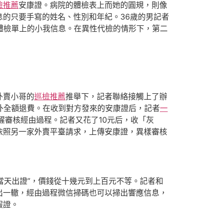
檢推薦
安康證。病院的體檢表上而她的圓規，則像
息的只要手寫的姓名、性別和年紀。36歲的男記者
體檢單上的小我信息。在異性代檢的情形下，第二
外賣小哥的
巡檢推薦
推舉下，記者聯絡接觸上了辦
外全額退費。在收到對方發來的安康證后，記者
一
醒審核經由過程。記者又花了10元后，收「灰
依照另一家外賣平臺請求，上傳安康證，異樣審核
當天出證”，價錢從十幾元到上百元不等。記者和
出一轍，經由過程微信掃碼也可以掃出響應信息，
假證。