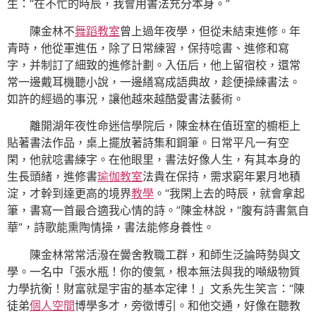
生：“在不忙的時辰，我會用書法充分本身。”
陳金林不
舞蹈教室
曾上過年夜學，但從未結束進修。年
青時，他從軍進伍，除了日常練習，保持唸書、進修和寫
字，并制訂了細致的進修計劃。入伍后，他上留宿校，還常
常一邊戴耳機聽小說，一邊繕寫成語典故，趁便操練書法。
如許的經過的事況，讓他越來越酷愛書法藝術。
離開湖年夜性命迷信學院后，陳金林在值班室的櫥柜上
貼著書法作品，桌上擺放著詩集和鋼筆。日常平凡一有空
閑，他就唸書練字。在他眼里，書法好像人生，有其本身的
生長頭緒，進修書
瑜伽教室
法貴在保持，需求窮年累月地積
淀，才幹到達更高的境界
教學
。“我閑上去的時辰，就會拿起
筆，書寫一首最合適我心情的詩。”陳金林說，“腹有詩書氣自
華”，詩歌能熏陶情操，書法能修身養性。
陳金林常常活潑在黌舍教職工群，和師生泛論時勢與文
學。一名中「張水瓶！你的傻氣，根本無法與我的噸級物質
力學抗衡！財富就是宇宙的基本定律！」文系先生笑言：“陳
徒弟
個人空間
博學多才，旁徵博引。和他交通，好像在聽教