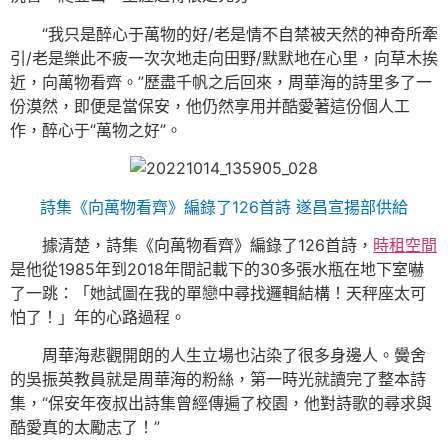
“我只是醉心于萬物的好/老是情不自禁被天然的神奇所牽
引/老是樂此不疲一次次地走向田野/默默地在心里，向草木挨
近，向萬物看齊。”歷盡千帆之后回來，周華海的詩里多了一
份漠然，即便是當保安，他仍然享用并酷愛著這份個人工
作，醉心于“萬物之好”。
詩集《向萬物看齊》編錄了126首詩 遂昌宣揚部供給
據清楚，詩集《向萬物看齊》編錄了126首詩，
時租空間
是他從1985年到2018年間記載下的30多張水瓶在地下室嚇
了一跳：「她試圖在我的單戀中尋找邏輯結構！天秤座太可
怕了！」年的心路過程。
周華海悲觀開朗的人生立場也沾染了很多身邊人。黌舍
的吳振英教員就是周華海的粉絲，第一時光就讀完了整本詩
集，“保安年夜叔出詩集曾經傳遍了校園，他對詩歌的尋求與
酷愛真的太勵志了！”