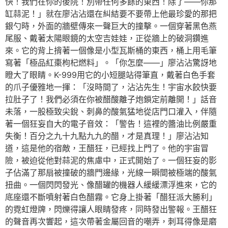
快！我們在你的後院！別帶任何多餘的東西！除了——你那
缸蒜泥！」就在廖沾沾還在糾結要不要帶上他最珍愛的那把
銀勺時，外面的牆壁傳來一聲巨大的撞擊。一個穿著黑色燕
尾服、戴著太陽眼鏡的太空吉娃娃，正從牆上的破洞鑽進
來。它的背上揹著一個像是小型瓦斯桶的東西，桶上用毛筆
寫著「極品紅棗枸杞燃料」。「你怎麼——」廖沾沾驚訝地
瞪大了眼睛。K-999用它的小短腿站得筆直，戴著白色手套
的爪子優雅地一揮：「沒時間了，沾沾先生！宇宙水餃快要
拉肚子了！我們必須在你被醋酸離子炮鎖定前離開！」話音
未落，一股極致尖銳、刺鼻的酸氣猛地從店門口灌入，伴隨
著一個狂妄自大的電子音效：「警告！這裡的醬油比例嚴重
失衡！百分之九十九點九九的醋，才是真理！」廖沾沾知
道，這是他的宿敵，王醋狂，已經找上門了。他的宇宙冒
險，被迫從他對蒜泥的焦慮中，正式開始了。一個狂妄的影
子佔滿了那扇被撞破的牆門邊緣，光線一瞬間被極端的酸氣
扭曲。一個閃閃發光、像醋罐的機器人緩緩漂浮進來，它的
底座還不斷噴射著白色醋霧。它身上掛著「醋狂派大勝利」
的霓虹燈牌，閃爍得讓人眼睛發疼，同時發出警報。王醋狂
的聲音再次響起，這次帶著金屬回音的嘲弄，刺耳得像是磨