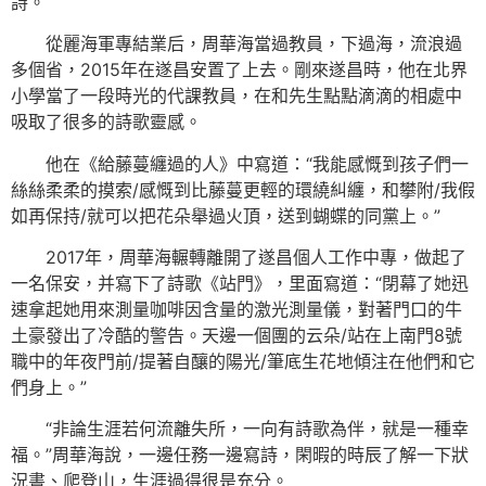
詩。
從麗海軍專結業后，周華海當過教員，下過海，流浪過
多個省，2015年在遂昌安置了上去。剛來遂昌時，他在北界
小學當了一段時光的代課教員，在和先生點點滴滴的相處中
吸取了很多的詩歌靈感。
他在《給藤蔓纏過的人》中寫道：“我能感慨到孩子們一
絲絲柔柔的摸索/感慨到比藤蔓更輕的環繞糾纏，和攀附/我假
如再保持/就可以把花朵舉過火頂，送到蝴蝶的同黨上。”
2017年，周華海輾轉離開了遂昌個人工作中專，做起了
一名保安，并寫下了詩歌《站門》，里面寫道：“閉幕了她迅
速拿起她用來測量咖啡因含量的激光測量儀，對著門口的牛
土豪發出了冷酷的警告。天邊一個團的云朵/站在上南門8號
職中的年夜門前/提著自釀的陽光/筆底生花地傾注在他們和它
們身上。”
“非論生涯若何流離失所，一向有詩歌為伴，就是一種幸
福。”周華海說，一邊任務一邊寫詩，閑暇的時辰了解一下狀
況書、爬登山，生涯過得很是充分。