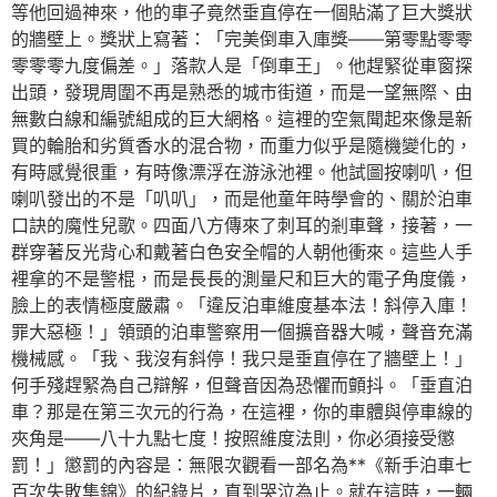
等他回過神來，他的車子竟然垂直停在一個貼滿了巨大獎狀
的牆壁上。獎狀上寫著：「完美倒車入庫獎——第零點零零
零零零九度偏差。」落款人是「倒車王」。他趕緊從車窗探
出頭，發現周圍不再是熟悉的城市街道，而是一望無際、由
無數白線和編號組成的巨大網格。這裡的空氣聞起來像是新
買的輪胎和劣質香水的混合物，而重力似乎是隨機變化的，
有時感覺很重，有時像漂浮在游泳池裡。他試圖按喇叭，但
喇叭發出的不是「叭叭」，而是他童年時學會的、關於泊車
口訣的魔性兒歌。四面八方傳來了刺耳的剎車聲，接著，一
群穿著反光背心和戴著白色安全帽的人朝他衝來。這些人手
裡拿的不是警棍，而是長長的測量尺和巨大的電子角度儀，
臉上的表情極度嚴肅。「違反泊車維度基本法！斜停入庫！
罪大惡極！」領頭的泊車警察用一個擴音器大喊，聲音充滿
機械感。「我、我沒有斜停！我只是垂直停在了牆壁上！」
何手殘趕緊為自己辯解，但聲音因為恐懼而顫抖。「垂直泊
車？那是在第三次元的行為，在這裡，你的車體與停車線的
夾角是——八十九點七度！按照維度法則，你必須接受懲
罰！」懲罰的內容是：無限次觀看一部名為**《新手泊車七
百次失敗集錦》的紀錄片，直到哭泣為止。就在這時，一輛