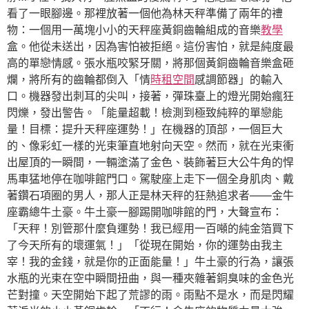
看了一眼腳邊。那裡放著一個他為林天秤準備了兩年的禮
物：一個用一萬塊小小的天秤座黃銅齒輪組成的音樂
教學
盒。他從未送出，因為害怕被拒絕。這份害怕，就是純度最
高的單戀情感。張水瓶咬緊牙關，將那個黃銅齒輪音樂盒砸
爛，將所有的齒輪都倒入「情
時租空間
感調節器」的輸入
口。機器發出刺耳的尖叫，接著，彈珠臺上的燈光開始瘋狂
閃爍，發出警告。「能量超載！檢測到極致純粹的單戀能
量！目標：提升天秤座運勢！」在機器的頂部，一個巨大
的、像彩虹一樣的光束筆直地射向天空。然而，就在光束衝
出屋頂的一瞬間，一輛塗滿了金色、裝飾著巨大公牛角的悍
馬車猛地停在咖啡館門口。駕駛座上走下一個全身肌肉、戴
著鑽石項圈的男人，那人正是林天秤的狂熱追求者——金牛
座霸總牛土豪。牛土豪一腳踢開咖啡館的門，大聲宣布：
「天秤！別管那什麼負運勢！我已經用一百噸的純金箔買下
了今天所有的壞運氣！」「從現在開始，你的運勢由我主
宰！我的金錢，就是你的正面能量！」牛土豪的行為，讓張
水瓶的光束在空中瞬間扭曲，與一種夾雜著銅臭味的金色光
芒對撞。天空開始下起了荒謬的雨。雨點不是水，而是閃耀