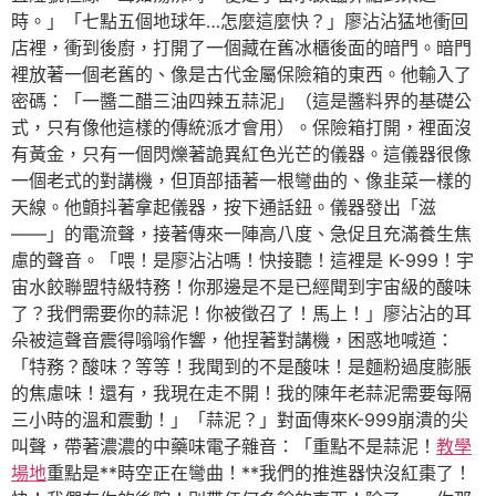
時。」「七點五個地球年…怎麼這麼快？」廖沾沾猛地衝回
店裡，衝到後廚，打開了一個藏在舊冰櫃後面的暗門。暗門
裡放著一個老舊的、像是古代金屬保險箱的東西。他輸入了
密碼：「一醬二醋三油四辣五蒜泥」（這是醬料界的基礎公
式，只有像他這樣的傳統派才會用）。保險箱打開，裡面沒
有黃金，只有一個閃爍著詭異紅色光芒的儀器。這儀器很像
一個老式的對講機，但頂部插著一根彎曲的、像韭菜一樣的
天線。他顫抖著拿起儀器，按下通話鈕。儀器發出「滋
——」的電流聲，接著傳來一陣高八度、急促且充滿養生焦
慮的聲音。「喂！是廖沾沾嗎！快接聽！這裡是 K-999！宇
宙水餃聯盟特級特務！你那邊是不是已經聞到宇宙級的酸味
了？我們需要你的蒜泥！你被徵召了！馬上！」廖沾沾的耳
朵被這聲音震得嗡嗡作響，他捏著對講機，困惑地喊道：
「特務？酸味？等等！我聞到的不是酸味！是麵粉過度膨脹
的焦慮味！還有，我現在走不開！我的陳年老蒜泥需要每隔
三小時的溫和震動！」「蒜泥？」對面傳來K-999崩潰的尖
叫聲，帶著濃濃的中藥味電子雜音：「重點不是蒜泥！
教學
場地
重點是**時空正在彎曲！**我們的推進器快沒紅棗了！