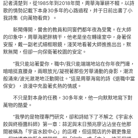
記者清楚到，從1985年到2018年間，周華海筆耕不輟，以詩
歌的情勢記載下本身30多年的心路過程，并于日前出書了小
我詩集《向萬物看齊》。
新聞傳開，黌舍的教員和同窗們都年夜為受驚。在大師
的印象中，周華海肥胖精干，他老是坐在轉達室中，身著保
安服，戴一副老式細框眼鏡，淺笑地看著大師進進出出，默
默無聞，但卻一向保衛著校園的安定。
“我只能站著愛你，職中/我只能端端地站在你年夜門邊，
暗暗挺直腰身，兩眼放光/凝視著那些芳華涌動的身影，潮流
般涌來/波光瀲滟地泛動開往。”這是周華海寫的詩《退職中當
保安》，浪漫中充盈著炙熱的情感。
不只是對本身的任務，30多年來，他一向默默地寫下對
萬物的酷愛。
“我學的是物理專門研究，卻和詩結下了不解之《宇宙水
餃與終極醬料師》第一章：蒜泥與末日預兆廖沾沾坐在他那
間被稱為「宇宙水餃中心」的店裡，但這間店的外觀更像是