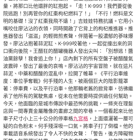
量，將那口比他還胖的缸抱起。「走！K-999！我們要從後
院逃跑！別再管你的紅棗枸杞燃料了！」「不行！燃料是文
明的基礎！沒了紅棗我飛不遠！」吉娃娃特務抗議。它用小
嘴咬住廖沾沾的衣領，同時開啟了它背上的枸杞推進器。推
進器發出「滋滋」的輕微煎煮聲，伴隨著一股濃郁的蔘味爆
發。廖沾沾抱著蒜泥缸、K-999咬著他，一起從撞出來的洞
口衝向後院。王醋狂的醋罐機器人發出尖叫：「別想逃！醬
油黨餘孽！我會追上你！」店內剩下的所有空盤子被醋酸氣
波震碎，發出了最後的哀鳴。廖沾沾的宇宙冒險，就在這片
蒜泥、中藥和醋酸的混亂中，拉開了帷幕。《平行泊車維
度：車位爭奪戰》何手殘的人生，被兩個巨大的陰影籠罩
著：停車費，以及平行泊車。他那輛老舊的掀背車，彷彿繼
承了他所有的駕駛焦慮，從未在他需要時提供過任何幫助。
今天，他面臨的是城市傳說中最恐怖的挑戰，一條夾在理髮
店與一間專賣金屬雕像的畫廊之間的窄巷。一個看起來比他
車子尺寸小上三十公分的停車格
九宮格
，上面還灑著一層可
疑的白色粉末。何手殘深吸一口氣。將車子打了倒檔。他的
車載語音系統發出了令人不快的女聲：「警告，後方障礙物