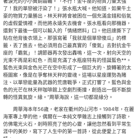
著淚光的小小黃銅齒輪。「不行！金牛座的物質力量太強
了！我的單戀被汙染了！」張水瓶大喊。他知道，如果牛土
豪的物質力量勝出，林天秤將會被困在一個充滿金錢和俗氣
的虛假愛情裡，而他將永遠失去機會。張水瓶看向那機器，
還剩下最後一個可以輸入的「情緒燃料」口。他迅速撕下了
貼在他背後衣領上，那張寫著「我就是個單戀傻瓜」的標
籤，丟了進去。他必須用自己最真實的「傻氣」去對抗金牛
座的「霸氣」！調節器再次發出轟鳴，這一次，射向天空的
光束不再是彩虹色，而是充滿了水瓶座特有的怪誕藍色**。
藍色光束與金色光芒在空中形成了一個巨大的、旋轉著的太
極圖案，像是在爭奪林天秤的靈魂。這場以星座運勢為賭
注、以單戀能量為武器的荒唐戰爭，正式打響了。藍色與金
色的光芒在林天秤咖啡館上空劇烈衝撞，創造出一個不斷旋
轉的怪異氣旋。緣。”周華海說，這一切都是緣分。
周華海本年56歲，老家在衢州的山河市。1984年，在麗
海軍專上學的他，偶爾在一本純文學雜志上接觸到了詩歌，
仿佛電光火石，剎時照亮了他的心靈，讓他忽然看到平常生
涯中的美妙，寫下了人生中的第一首詩，從此便愛上了寫