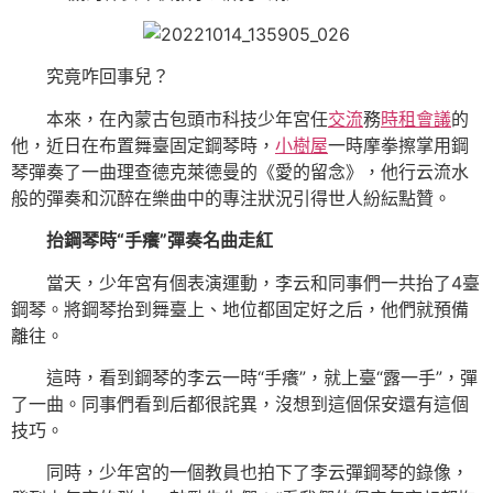
究竟咋回事兒？
本來，在內蒙古包頭市科技少年宮任
交流
務
時租會議
的
他，近日在布置舞臺固定鋼琴時，
小樹屋
一時摩拳擦掌用鋼
琴彈奏了一曲理查德克萊德曼的《愛的留念》，他行云流水
般的彈奏和沉醉在樂曲中的專注狀況引得世人紛紜點贊。
抬鋼琴時“手癢”彈奏名曲走紅
當天，少年宮有個表演運動，李云和同事們一共抬了4臺
鋼琴。將鋼琴抬到舞臺上、地位都固定好之后，他們就預備
離往。
這時，看到鋼琴的李云一時“手癢”，就上臺“露一手”，彈
了一曲。同事們看到后都很詫異，沒想到這個保安還有這個
技巧。
同時，少年宮的一個教員也拍下了李云彈鋼琴的錄像，