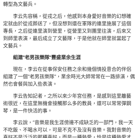
轉型為文藝兵。
李云先容稱，從戎之后，他感到本身愛好音樂的幻想確
定就由於從戎葬送了，但沒想到還在軍隊的連里施展了這個
專長，之后從連里演到營里，從營里又到團里往演，后來又
到師里表演，最后成立了文藝隊，于是他就在師里就當起了
文藝兵。
組建"老男孩樂隊"豐盛業余生涯
現在，李云在從事保安任務之余和幾個情投意合的伴侶
組建了一個"老男孩樂隊"，業余時光大師常常在一路排演，偶
然也會餐與加入些表演。
李云告知記者，之所以來少年宮任務，是感到這里離藝
術很近，在這里無機會接觸那么多的教員，還可以常常彈鋼
琴，是一件快活的事。
李云說，“音樂是我生涯傍邊不成缺乏的一部門，我一天
不吃飯、不喝水可以，可是不克不及沒有音樂。我對音樂的
喜好不是泛泛的那種喜好，而是一種熱愛，恰是這種熱愛才