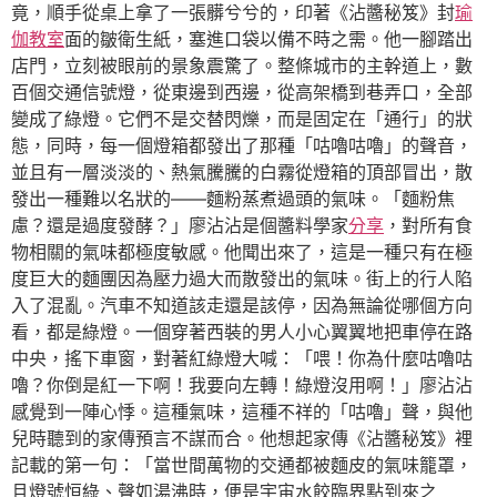
竟，順手從桌上拿了一張髒兮兮的，印著《沾醬秘笈》封
瑜
伽教室
面的皺衛生紙，塞進口袋以備不時之需。他一腳踏出
店門，立刻被眼前的景象震驚了。整條城市的主幹道上，數
百個交通信號燈，從東邊到西邊，從高架橋到巷弄口，全部
變成了綠燈。它們不是交替閃爍，而是固定在「通行」的狀
態，同時，每一個燈箱都發出了那種「咕嚕咕嚕」的聲音，
並且有一層淡淡的、熱氣騰騰的白霧從燈箱的頂部冒出，散
發出一種難以名狀的——麵粉蒸煮過頭的氣味。「麵粉焦
慮？還是過度發酵？」廖沾沾是個醬料學家
分享
，對所有食
物相關的氣味都極度敏感。他聞出來了，這是一種只有在極
度巨大的麵團因為壓力過大而散發出的氣味。街上的行人陷
入了混亂。汽車不知道該走還是該停，因為無論從哪個方向
看，都是綠燈。一個穿著西裝的男人小心翼翼地把車停在路
中央，搖下車窗，對著紅綠燈大喊：「喂！你為什麼咕嚕咕
嚕？你倒是紅一下啊！我要向左轉！綠燈沒用啊！」廖沾沾
感覺到一陣心悸。這種氣味，這種不祥的「咕嚕」聲，與他
兒時聽到的家傳預言不謀而合。他想起家傳《沾醬秘笈》裡
記載的第一句：「當世間萬物的交通都被麵皮的氣味籠罩，
且燈號恒綠、聲如湯沸時，便是宇宙水餃臨界點到來之