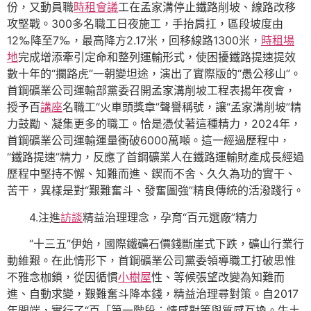
份，又動員職
時租會議
工在孟家溝停止鐵路削坡、線路改移
攻堅戰。300多名職工日夜施工，手抬肩扛，區段坡度由
12‰降至7‰，最高降方2.17米，回移線路1300米，
時租場
地
完成增添牽引定命和整列運輸形式，使困擾鐵路提速提效
數十年的“攔路虎”一朝變坦途，演出了實際版的“愚公移山”。
首鋼礦業公司運輸部黨委召開孟家溝削坡工程表揚年夜會，
授予百
講座
名職工“火車頭獎章”聲譽稱號，讓“孟家溝削坡”精
力鼓勵、凝集更多的職工。恰是憑仗著這種精力，2024年，
首鋼礦業公司運輸運量衝破6000萬噸。這一經過歷程中，
“鐵路提速”精力，反應了首鋼礦業人在鐵路運輸財產成長經過
歷程中堅持不懈、知難而進、鍥而不舍、久久為功的實干、
苦干，異樣是對“艱難奮斗、發奮圖強”精良傳統的活潑踐行。
4.注進
訪談
精益治理理念，孕育“百元選廠”精力
“十三五”伊始，國際鐵礦石價錢斷崖式下跌，礦山行業行
動維艱。在此情形下，首鋼礦業公司黨委領導職工打破思惟
不雅念枷鎖，從因循慣
小樹屋
性、等候張望改變為知難而
進、自動求變，艱難奮斗降本錢，精益治理尋對策。自2017
年開端，實行了“百「第一階段：情感對等與質感互換。牛土