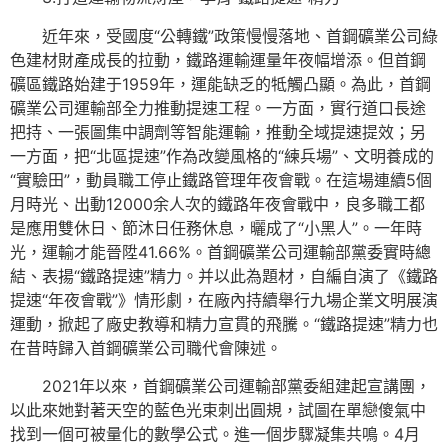
近年來，受國度“公轉鐵”政策慢慢落地、首鋼礦業公司綠
色建材財產成長的拉動，鐵路運輸運量年夜幅增添。但首鋼
礦區鐵路始建于1959年，運能缺乏的牴觸凸顯。為此，首鋼
礦業公司運輸部全力推動提速工程。一方面，實行道口長途
把持、一張圖集中調劑等智能運輸，推動全域提速提效；另
一方面，把“北區提速”作為改變風格的“練兵場”、文明養成的
“實驗田”，動員職工停止鐵路管理年夜會戰。在這場連續5個
月時光、出動12000余人次的鐵路年夜會戰中，良多職工都
是應用雙休日、節沐日任務休息，曬成了“小黑人”。一年時
光，運輸才能晉陞41.66%。首鋼礦業公司運輸部黨委實時總
結、表揚“鐵路提速”精力。并以此為題材，自編自演了《鐵路
提速“年夜會戰”》情形劇，在廠內持續舉行九場企業文明展演
運動，掀起了廠史教導和精力宣貫的飛騰。“鐵路提速”精力也
在昔時歸入首鋼礦業公司職代會陳述。
2021年以來，首鋼礦業公司運輸部黨委組建起宣講團，
以此來她對著天空的藍色光束刺出圓規，試圖在單戀傻氣中
找到一個可被量化的數學公式。進一個步驟凝集共鳴。4月