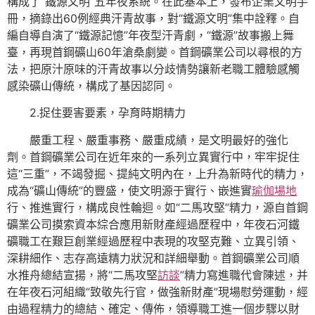
構成了“鐵源文明”五年夜系統。在此基本上，發布企業文明手
冊，摘錄出60例經典汗青故事，對“鐵源文明”集中詮釋。自
編自導自演了“鐵源記憶”年夜型汗青劇，“鐵源”故事搬上舞
臺，再現首鋼礦山60年滄桑劇變。首鋼礦業公司以尋根的方
法，把原汁原味的汗青故事以分歧情勢讓新老職工體驗感觸
感染礦山傳統，構成了基因認同。
2.捉住要害要素，孕育時期精力
嚴重工程、嚴重事務、嚴重成績，是文明最好的強化
劑。首鋼礦業公司在近年來的一系列立異實行中，牢牢捉住
這“三重”，不竭發掘、提純文明內在，上升為新時代的精力，
成為“礦山傳統”的豐盛，使文明源于實行、嵌進實
瑜伽場地
行、推進實行，構成良性輪迴。如“二馬攻堅”精力，源自首鋼
礦業公司摸索資本綜合應用新財產經過歷程中，年夜石河鐵
礦職工在艱巨創業經過歷程中表現的攻堅克難、立異引領、
深耕細作、志存高遠精力狀況和詳細舉動。首鋼礦業公司順
水推舟總結宣揚，將“二馬攻堅
訪談
”精力寫進職代會陳述，并
在年夜石河組織“致敬先行官，做強新財產”現場慰勞運動，經
由過程精力的總結、確定、傳佈，領導職工進一個步驟以財