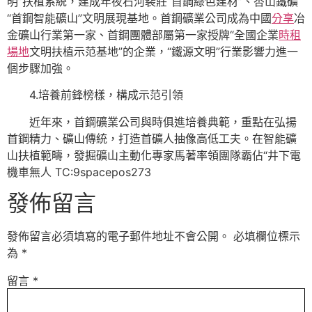
明”扶植系統，建成年夜石河裴莊“首鋼綠色建材”、杏山鐵礦
“首鋼智能礦山”文明展現基地。首鋼礦業公司成為中國
分享
冶
金礦山行業第一家、首鋼團體部屬第一家授牌“全國企業
時租
場地
文明扶植示范基地”的企業，“鐵源文明”行業影響力進一
個步驟加強。
4.培養前鋒榜樣，構成示范引領
近年來，首鋼礦業公司與時俱進培養典範，重點在弘揚
首鋼精力、礦山傳統，打造首礦人抽像高低工夫。在智能礦
山扶植範疇，發掘礦山主動化專家馬著率領團隊霸佔“井下電
機車無人 TC:9spacepos273
發佈留言
發佈留言必須填寫的電子郵件地址不會公開。
必填欄位標示
為
*
留言
*