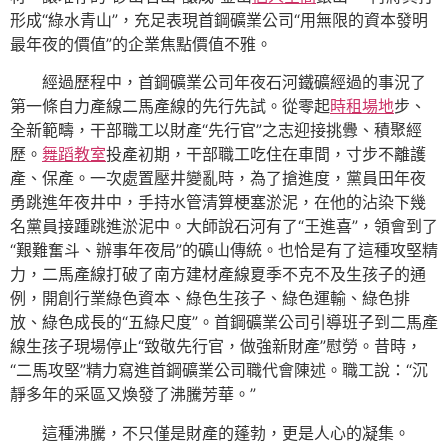
形成“綠水青山”，充足表現首鋼礦業公司“用無限的資本發明
最年夜的價值”的企業焦點價值不雅。
經過歷程中，首鋼礦業公司年夜石河鐵礦經過的事況了
第一條自力產線二馬產線的先行先試。從零起
時租場地
步、
全新範疇，干部職工以財產“先行官”之志迎接挑釁、積聚經
歷。
舞蹈教室
投產初期，干部職工吃住在車間，寸步不離護
產、保產。一次處置壓井變亂時，為了搶進度，黨員田年夜
勇跳進年夜井中，手持水管清算梗塞淤泥，在他的沾染下幾
名黨員接踵跳進淤泥中。大師說石河有了“王進喜”，領會到了
“艱難奮斗、辦事年夜局”的礦山傳統。也恰是有了這種攻堅精
力，二馬產線打破了南方建材產線夏季不克不及生孩子的通
例，開創行業綠色資本、綠色生孩子、綠色運輸、綠色排
放、綠色成長的“五綠尺度”。首鋼礦業公司引導班子到二馬產
線生孩子現場停止“致敬先行官，做強新財產”慰勞。昔時，
“二馬攻堅”精力寫進首鋼礦業公司職代會陳述。職工說：“沉
靜多年的采區又煥發了沸騰芳華。”
這種沸騰，不只僅是財產的蓬勃，更是人心的凝集。