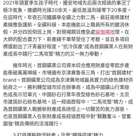
2021年頭夏季生孩子時代，遷安地域先后兩次經過的事況了
極冷氣象，連續時光達20余天，最低氣溫到達零下20多度。
在這時代，年夜石河鐵礦舉全礦之力對二馬、裴莊兩條建材
產線應急護航。全礦科級、本能機能以上職員所有的撤消休
假，并分四班倒班上崗，對現場題目應急處
瑜伽場地
理。在
大師的配合盡力下，新產線不單禁受住了考驗，並且多項目
標還創出了汗青最好程度。“抗冷保產”成為首鋼礦業人在新財
產成長中踐行“二馬攻堅”精力的又一無力舉動。
幾年時光，首鋼礦業公司資本綜合應用財產從零起步產
能衝破萬萬噸級，市場遍布京津冀魯長三角，打出“首鋼建材”
brand。首鋼礦業公司成為京津冀地域最具實力的綠色建材供
給商之一，勝利轉型城市綜合辦事商，成為中國礦山行業綠
色成長示范單元、中國砂石行業年夜型綠色砂石基地、北京
市建筑砂石綠色基地。這一經過歷程中，“二馬攻堅”精力，成
為首鋼礦業人戰勝新財產成長途徑上一切艱苦的氣力源泉，
也是首鋼礦業人在新財產成長經過歷程中對“艱難奮斗、發奮
圖強”精良傳統的活潑踐行。
3.打造運輸物流財產，孕育“鐵路提速”精力