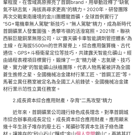
輩程度，在雪域高原擦亮了首鋼brand，用舉動詮釋了“缺氧
氣不缺志氣，海拔高尋求更高”的精力。2020年，研發團隊
再次交戰東南邊境的金川團體龍首礦，全球首例實行了
“5G+電機車無人駕駛”新技巧。“無人駕駛”精力，成為新時代
首鋼礦業人發奮圖強、勇攀岑嶺的活潑寫照。2021年，聯袂
西躲巨龍銅業無限公司，以“露天礦卡車智能調劑管控體系”為
主線，在海拔5500m的世界屋脊上，綜合應用盤算機、古代
通信、GPS+斗極衛星定位等技巧，共建露天智能化礦山。經
由過程表裡項目標實行，鍛煉了一支“精力硬、志氣硬、技巧
硬、實力硬”的智能礦山扶植團隊，代表人物馬著被評為全國
蒼生進修之星、全國機械冶金建材行業工匠、“首鋼工匠”等。
馬著立異任務室被定名為全國工人前鋒號、全國機械冶金建
材行業示范性立異任務室。
2.成長資本綜合應用財產，孕育“二馬攻堅”精力
近年來，首鋼礦業公司踐行綠色成長理念，對準首鋼城
市綜合辦事商成長定位，成長資本綜合應用財產。應用顛末
幾十年生孩子堆存的廢土石、尾礦砂等資本生孩子綠色建
材。讓堆存的“砂山石山”釀成“金山
個人空間
銀山”，再將其打