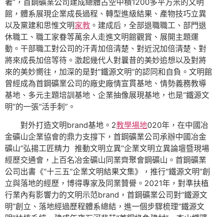
著”，首鋼礦業公司建成總體占空中積1200多平方米的文明
館，體系展現企業成長過程、轉型進級結果、產物技巧立異
以及黨建和思惟文明
家教
。建成后，全部退職職工、部門退
休職工、職工家眷等萬余人走進文明館觀賞、展開主題運
動。干部職工對公司的汗青加倍清楚、對近況加倍清楚、對
將來成長加倍等待。激起幾代人對曩昔的美妙追想以及對將
來的美妙嚮往，加深的是對“鐵源文明”的認同和自負。文明館
曾經成為首鋼礦業公司的廠史廠情宣貫基地、情勢義務教導
基地、多元主題培訓基地、企業抽像展現基地，也是“鐵源文
明”的一張“活手刺”。
對外打造文明brand基地。2
教學場地
020年，在中國冶
金礦山企業協會的鼎力支撐下，首鋼礦業公司承辦中國冶金
礦山“弘揚工匠精力 推動文明立異”企業文明立異論壇暨現場
經歷交通會，上百名冶金礦山同業齊聚會鋼礦山。首鋼礦業
公司出書《“十三五”企業文明結果文集》，推行“鐵源文明”創
立與落地的經歷，博得專家及同業贊譽。2021年，對準扶植
行業內有影響力的文明示范brand，首鋼礦業公司對“鐵源文
明”創立、落地經過歷程體系總結，進一個步驟梳理“鐵源文