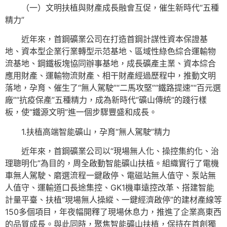
（一）文明扶植與財產成長融會互促，催生新時代“五種
精力”
近年來，首鋼礦業公司在打造首鋼計謀性資本保證基
地、資本型企業行業轉型示范基地、區域性綠色綜合運輸物
流基地、鋼鐵板塊協同辦事基地，成長礦產主業、資本綜合
應用財產、運輸物流財產、相干財產經過歷程中，推動文明
落地，孕育、催生了“無人駕駛”“二馬攻堅”“鐵路提速”“百元選
廠”“抗疫保產”五種精力，成為新時代“礦山傳統”的踐行樣
板，使“鐵源文明”進一個步驟豐盛和成長。
1.扶植高端智能礦山，孕育“無人駕駛”精力
近年來，首鋼礦業公司以“現場無人化、操控集約化、治
理聰明化”為目的，周全啟動智能礦山扶植。組織實行了電機
車無人駕駛、磨選流程一鍵啟停、電磁站無人值守、泵站無
人值守、運輸道口長途集控、GK1機車遠控改革、搭建智能
計量平臺、扶植“現場無人操縱、一鍵經濟啟停”的建材產線等
150多個項目，年夜幅開釋了現場休息力，推進了企業高東西
的品質成長。與此同時，聚焦智能礦山扶植，保持在首創獨