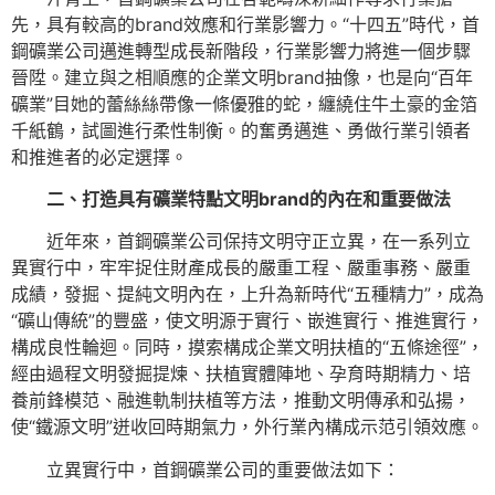
先，具有較高的brand效應和行業影響力。“十四五”時代，首
鋼礦業公司邁進轉型成長新階段，行業影響力將進一個步驟
晉陞。建立與之相順應的企業文明brand抽像，也是向“百年
礦業”目她的蕾絲絲帶像一條優雅的蛇，纏繞住牛土豪的金箔
千紙鶴，試圖進行柔性制衡。的奮勇邁進、勇做行業引領者
和推進者的必定選擇。
二、打造具有礦業特點文明brand的內在和重要做法
近年來，首鋼礦業公司保持文明守正立異，在一系列立
異實行中，牢牢捉住財產成長的嚴重工程、嚴重事務、嚴重
成績，發掘、提純文明內在，上升為新時代“五種精力”，成為
“礦山傳統”的豐盛，使文明源于實行、嵌進實行、推進實行，
構成良性輪迴。同時，摸索構成企業文明扶植的“五條途徑”，
經由過程文明發掘提煉、扶植實體陣地、孕育時期精力、培
養前鋒模范、融進軌制扶植等方法，推動文明傳承和弘揚，
使“鐵源文明”迸收回時期氣力，外行業內構成示范引領效應。
立異實行中，首鋼礦業公司的重要做法如下：