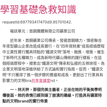
跳
學習基礎急救知識
至
主
要
requestId:697793417470d9.95701042.
內
報送單元：首鋼團體無限公司礦業公司
容
近年來，首鋼礦業公司傳承、發揚首鋼精力，慎密聯合
年夜型礦山企業改造成長實行，在“四年夜財產”成長經過歷程
中立異性實行獨具特點的“鐵源文明”落地、融進、增進，催生
了新時代五種精力，成為新時代礦山傳統的踐行樣板。在這
個經過歷程中，摸索出“鐵源文明”傳承和弘揚的五條途徑，為
企業文明落地深植供給了方式論和實行指南。從而，“鐵源文
明”不只獲得了進一個步驟的豐盛和成長，更創出了行業具有
影響力的文明bra
共享會議室
nd。
一、林天秤，那個完美主義者，正坐在她的平衡美學吧
檯後面，她的表情已經到達了崩潰的邊緣。打造具有礦業特
點的文明brand的實行佈景