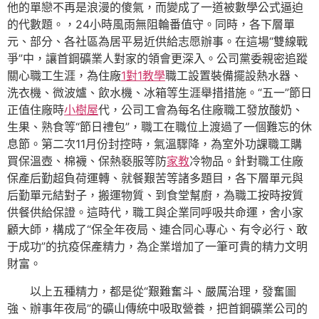
他的單戀不再是浪漫的傻氣，而變成了一道被數學公式逼迫
的代數題。，24小時風雨無阻輪番值守。同時，各下層單
元、部分、各社區為居平易近供給志愿辦事。在這場“雙線戰
爭”中，讓首鋼礦業人對家的領會更深入。公司黨委親密追蹤
關心職工生涯，為住廠
1對1教學
職工設置裝備擺設熱水器、
洗衣機、微波爐、飲水機、冰箱等生涯舉措措施。“五一”節日
正值住廠時
小樹屋
代，公司工會為每名住廠職工發放酸奶、
生果、熟食等“節日禮包”，職工在職位上渡過了一個難忘的休
息節。第二次11月份封控時，氣溫驟降，為室外功課職工購
買保溫壺、棉襪、保熱褻服等防
家教
冷物品。針對職工住廠
保產后勤超負荷運轉、就餐艱苦等諸多題目，各下層單元與
后勤單元結對子，搬運物質、到食堂幫廚，為職工按時按質
供餐供給保證。這時代，職工與企業同呼吸共命運，舍小家
顧大師，構成了“保全年夜局、連合同心專心、有令必行、敢
于成功”的抗疫保產精力，為企業增加了一筆可貴的精力文明
財富。
以上五種精力，都是從“艱難奮斗、嚴厲治理，發奮圖
強、辦事年夜局”的礦山傳統中吸取營養，把首鋼礦業公司的