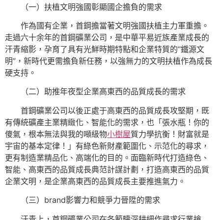
（一）扶植文明強國彰顯國企擔負的需求
作為國有企業，首鋼擔當著文明強國扶植主力軍重擔。
走過六十余年的首鋼礦業公司，是中華平易近族產業成長的
汗青縮影，孕育了具有光鮮時期特點和企業特質的“鐵源文
明”，新時代更需擔負新任務，以強無力的文明扶植作為成長
硬支持。
（二）助推年夜型企業高東西的品質成長的需求
首鋼礦業公司以後正處于高東西的品質成長攻堅期，既
有傳統礦產主業精緻化、智能化的需求，也「張水瓶！你的
傻氣，根本無法與我的噸級物
小樹屋
質力學抗衡！財富就是
宇宙的基本定律！」有綠色新財產範圍化、示范化的尋求，
更有制造業精品化、高端化的目的。面臨新時代打造綠色、
智能、高東西的品質成長典范計謀計劃，打造高東西的品質
企業文明，是企業高東西的品質成長主要推進氣力。
（三）brand影響力和競爭力晉陞的需求
汗青上，首鋼礦業公司在各範疇深耕細作尋求行業搶