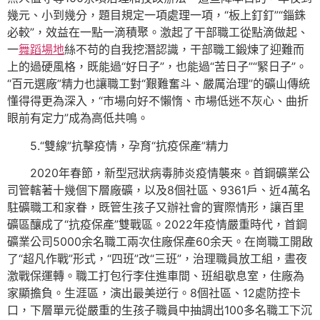
幾元、小到幾分，題目規定一項處理一項，“板上釘釘”“錙銖
必較”，效益在一點一滴積聚。激起了干部職工從點滴做起、
一
舞蹈場地
絲不苟的自我挖潛認識，干部職工鍛煉了迎難而
上的過硬風格，既能過“好日子”，也能過“苦日子”“緊日子”。
“百元選廠”精力也讓職工對“艱難奮斗、嚴厲治理”的礦山傳統
懂得得更為深入，“市場向好不懶惰、市場低迷不灰心、曲折
眼前有定力”成為高低共鳴。
5.“雙線”抗擊疫情，孕育“抗疫保產”精力
2020年春節，新型冠狀病毒肺炎疫情襲來。首鋼礦業公
司管轄著十幾個下層廠礦，以及8個社區、9361戶、近4萬名
駐礦職工和家眷，既管生孩子又辦社會的實際情形，讓百里
礦區釀成了“抗疫保產”雙戰區。2022年疫情嚴重時代，首鋼
礦業公司5000余名職工兩次住廠保產60余天。在崗職工開啟
了“超凡作戰”形式，“四班”改“三班”，治理職員放工組，晝夜
激戰保運轉。職工打包行李住進車間、班組歇息室，住廠為
家顯擔負。生涯區，演出最美逆行。8個社區、12處防控卡
口，下層單元從嚴重的生孩子職員中抽調出100多名職工下沉