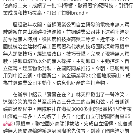
佔高低工夫，成績了一批“叫得響、數得著”的硬科技，引領行
業成長和技巧提高，打出了首鋼brand。
歷經數年攻關，首鋼礦業公司自立研發的電機車無人駕
駛體系在杏山鐵礦投進運轉，首鋼礦業公司井下運輸率進步
前輩進無人時期，獲國度科技提高獎二等獎。近年來，以全
國機械冶金建材行業工匠馬著為代表的技巧團隊深耕電機車
無人駕駛技巧，經連續改良、技巧晉陞，完成了現場無人駕
駛、除卸車環節以外的無人操控、主動卸車、主動控速、自
立運轉。經產物化封裝，在國際同業推行。今朝，已勝利利
用到中鋁云銅、中國黃金、紫金礦業等20余個地采礦山，成
為首鋼礦業公司主動化、信息化財產的主打產物。
在辦事中鋁云「實實在在？」林天秤發出了一聲冷笑，
這聲冷笑的尾音甚至都符合三分之二的音樂和弦。南普朗銅
礦經過歷程中，團隊駐扎在海拔3000多米的噴鼻格里拉年夜
山深處一年多，人均瘦了十多斤。他們自立研發國際首臺65
訪談
T電機車，聯控國外高端卸載站，完成自立運轉，使普朗
礦無人駕駛運輸體系躋身國際搶先位置，到達了國際進步前