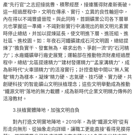
產“先行官”之志迎接挑釁、積聚經歷，接連獲得財產新衝破。
這一經過歷程中，文明在傳承、實行、立異的良性輪迴中，
內在得以不竭豐盛晉陞。與此同時，首鋼礦業公司各下層單
元也掌握這一準繩，不竭對新實行中涌現出的新文明元素實
時停止總結，并加以提煉延長，使文明進下層、進班組、進
社區、進校園。如：年夜石河鐵礦建成石河文明園，總結提
煉了“擔負實干、發奮無為，尋求出色、爭創一流”的“石河精
力”；水廠鐵礦舉行廠史展覽；運輸部在推動物流財產經過歷
程中，總結“北區提速精力”“建材發運精力”“孟家溝精力”，成
為新時代“火車頭精力”的活潑實行；計控查驗中間以“無人駕
駛”精力為樣本，凝煉“精力硬、志氣硬、技巧硬、實力硬，共
創硬科技”的智能礦山文明扶植理念；這些文明舉動成為推動
“鐵源文明”落地的無力載體，成為新時代企業文明精力傳佈的
活潑教材。
3.扶植實體陣地，加強文明自負
對內打造文明實地陣地。2019年，為使“鐵源文明”從有
形走向無形、從抽象走向詳細，讓職工更能直接“看得見摸得