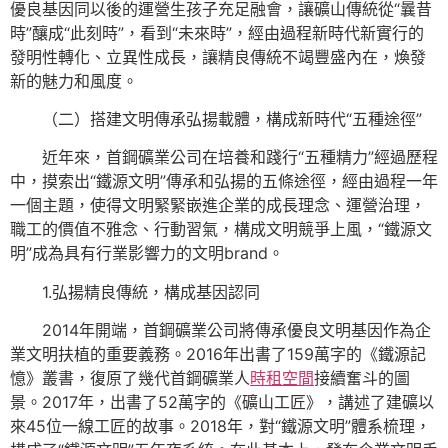
優良基因同以後的運營生孩子充足融會，讓礦山傳統從“曩昔
時”釀成“此刻時”，看到“未來時”，經由過程新時代新實行的
發明性轉化、立異性成長，讓精良傳統不竭豐盛內在，煥發
新的魅力和風度。
（二）搭建文明傳承弘揚載體，構成新時代“五種途徑”
近年來，首鋼礦業公司在培養和踐行“五種精力”經過歷程
中，摸索出“鐵源文明”傳承和弘揚的五條途徑，經由過程一年
一個主題，使得文明緊緊嵌進企業的成長理念、運營治理，
職工的價值不雅念、行動習氣，構成文明競爭上風，“鐵源文
明”成為具有行業影響力的文明brand。
1.弘揚精良傳統，構成基因認同
2014年開端，首鋼礦業公司將傳承優良文明基因作為企
業文明扶植的重要義務。2016年出書了159萬字的《鐵源記
憶》叢書，復原了幾代首鋼礦業人
時租空間
接續奮斗的圖
景。2017年，出書了52萬字的《礦山工匠》，講述了建礦以
來45位一線工匠的故事。2018年，對“鐵源文明”體系梳理，