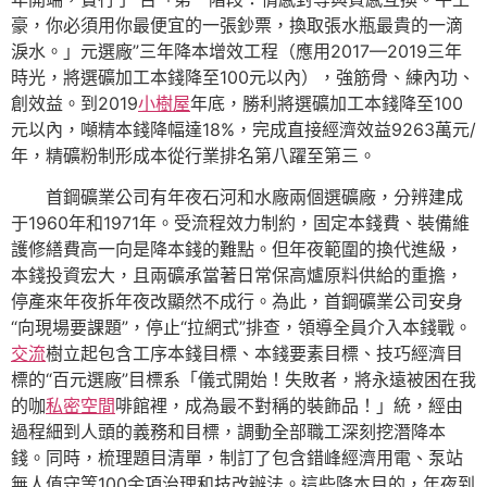
豪，你必須用你最便宜的一張鈔票，換取張水瓶最貴的一滴
淚水。」元選廠”三年降本增效工程（應用2017—2019三年
時光，將選礦加工本錢降至100元以內），強筋骨、練內功、
創效益。到2019
小樹屋
年底，勝利將選礦加工本錢降至100
元以內，噸精本錢降幅達18%，完成直接經濟效益9263萬元/
年，精礦粉制形成本從行業排名第八躍至第三。
首鋼礦業公司有年夜石河和水廠兩個選礦廠，分辨建成
于1960年和1971年。受流程效力制約，固定本錢費、裝備維
護修繕費高一向是降本錢的難點。但年夜範圍的換代進級，
本錢投資宏大，且兩礦承當著日常保高爐原料供給的重擔，
停產來年夜拆年夜改顯然不成行。為此，首鋼礦業公司安身
“向現場要課題”，停止“拉網式”排查，領導全員介入本錢戰。
交流
樹立起包含工序本錢目標、本錢要素目標、技巧經濟目
標的“百元選廠”目標系「儀式開始！失敗者，將永遠被困在我
的咖
私密空間
啡館裡，成為最不對稱的裝飾品！」統，經由
過程細到人頭的義務和目標，調動全部職工深刻挖潛降本
錢。同時，梳理題目清單，制訂了包含錯峰經濟用電、泵站
無人值守等100余項治理和技改辦法。這些降本目的，年夜到