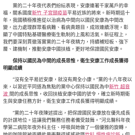
黨的二十年夜代表們紛紜表現，安康連著千家萬戶的幸
福，關系國度
新竹 子宮頸疫苗
平易近族的將來。新時期這十
年，我國積極推進從以治病為中間向以國民安康為中間改
變，出力處理群眾看病難、看病貴題目，成效連續浮現，彰
顯了中國特點基礎醫療衛生軌制的上風和活氣。新征程上，
我們要深刻貫徹落實黨的二十年夜精力，持續補短板、強下
層、建機制，推動安康中國扶植，更好地保證國民安康。
保持以國民為中間的成長思惟，衛生安康工作成長獲得
明顯成績
“沒有全平易近安康，就沒有周全小康。”黨的十八年夜以
來，以習近平同道為焦點的黨中心保持以國民為中
新竹 超音
波
間的成長思惟，收回扶植安康中國的號令，確立新時期衛
生與安康任務方針，衛生安康工作成長獲得明顯成績。
“黨的二十年夜陳述提出，把保證國民安康放在優先成長
的計謀地位。這讓我們醫務任務者備受鼓舞。”河北醫科年夜
學第二病院年夜外科主任、呼吸與她做了一個優雅的旋轉，
她的咖啡館被兩種能量衝擊得搖搖欲墜
竹科 慢性病診所
，但