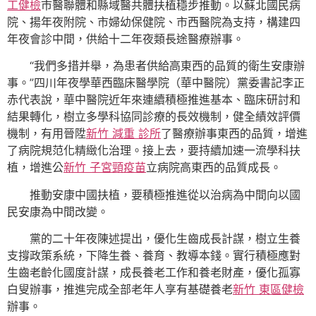
工健檢
市醫聯體和縣域醫共體扶植穩步推動。以蘇北國民病
院、揚年夜附院、市婦幼保健院、市西醫院為支持，構建四
年夜會診中間，供給十二年夜類長途醫療辦事。
“我們多措并舉，為患者供給高東西的品質的衛生安康辦
事。”四川年夜學華西臨床醫學院（華中醫院）黨委書記李正
赤代表說，華中醫院近年來連續積極推進基本、臨床研討和
結果轉化，樹立多學科協同診療的長效機制，健全績效評價
機制，有用晉陞
新竹 減重 診所
了醫療辦事東西的品質，增進
了病院規范化精緻化治理。接上去，要持續加速一流學科扶
植，增進公
新竹 子宮頸疫苗
立病院高東西的品質成長。
推動安康中國扶植，要積極推進從以治病為中間向以國
民安康為中間改變。
黨的二十年夜陳述提出，優化生齒成長計謀，樹立生養
支撐政策系統，下降生養、養育、教導本錢。實行積極應對
生齒老齡化國度計謀，成長養老工作和養老財產，優化孤寡
白叟辦事，推進完成全部老年人享有基礎養老
新竹 東區健檢
辦事。