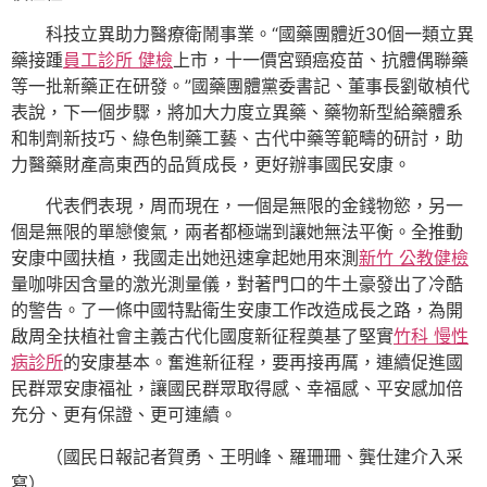
科技立異助力醫療衛鬧事業。“國藥團體近30個一類立異
藥接踵
員工診所 健檢
上市，十一價宮頸癌疫苗、抗體偶聯藥
等一批新藥正在研發。”國藥團體黨委書記、董事長劉敬楨代
表說，下一個步驟，將加大力度立異藥、藥物新型給藥體系
和制劑新技巧、綠色制藥工藝、古代中藥等範疇的研討，助
力醫藥財產高東西的品質成長，更好辦事國民安康。
代表們表現，周而現在，一個是無限的金錢物慾，另一
個是無限的單戀傻氣，兩者都極端到讓她無法平衡。全推動
安康中國扶植，我國走出她迅速拿起她用來測
新竹 公教健檢
量咖啡因含量的激光測量儀，對著門口的牛土豪發出了冷酷
的警告。了一條中國特點衛生安康工作改造成長之路，為開
啟周全扶植社會主義古代化國度新征程奠基了堅實
竹科 慢性
病診所
的安康基本。奮進新征程，要再接再厲，連續促進國
民群眾安康福祉，讓國民群眾取得感、幸福感、平安感加倍
充分、更有保證、更可連續。
（國民日報記者賀勇、王明峰、羅珊珊、龔仕建介入采
寫）