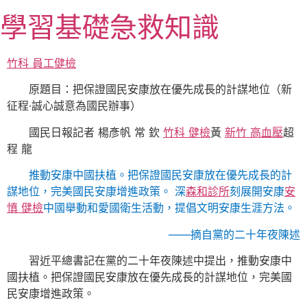
跳
學習基礎急救知識
至
主
要
竹科 員工健檢
內
原題目：把保證國民安康放在優先成長的計謀地位（新
容
征程·誠心誠意為國民辦事）
國民日報記者 楊彥帆 常 欽
竹科 健檢
黃
新竹 高血壓
超
程 龍
推動安康中國扶植。把保證國民安康放在優先成長的計
謀地位，完美國民安康增進政策。 深
森和診所
刻展開安康
安
慎 健檢
中國舉動和愛國衛生活動，提倡文明安康生涯方法。
——摘自黨的二十年夜陳述
習近平總書記在黨的二十年夜陳述中提出，推動安康中
國扶植。把保證國民安康放在優先成長的計謀地位，完美國
民安康增進政策。