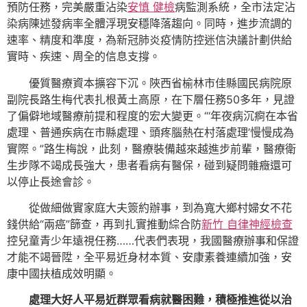
預防任務，完美嚴重沾染
安慎 健檢
病監測系統，全市法定沾
染病陳述發病率全體浮現安穩降落趨向。同時，進步流調的
速率、精度和準度，為新冠肺炎疫情防控迷信決議計劃供給
實時、疾速、周全的信息支撐。
優質醫療資本擴容下沉。陜西省榆林市佳縣國民病院原
副院長路生梅代表扎根黃土高原，在下層任務50多年，見證
了偏僻地域醫療前提和程度的宏大變更。“‘年夜病沉痾在本省
處理、普通疾病在市縣處理、頭疼腦熱在村落處理’慢慢成為
實際。”路生梅說，此刻，醫療裝備越來越進步前輩，醫療衛
生步隊不竭成長強大，患者看病有醫保，碰到疑問雜癥還可
以停止長途會診。
從做細做實家庭大夫簽約辦事，到為寬大鄉村婦女不花
錢供給“兩癌”篩查，再到扎實推動綜合防
新竹 自律神經檢查
控兒童青少年遠視任務……代表們表現，我國醫療辦事和保證
才能不竭晉陞，全平易近身材本質、安康素養連續加強，安
康中國扶植成效明顯。
處理大好人平易近群眾看病就醫困難，積極推進從以治