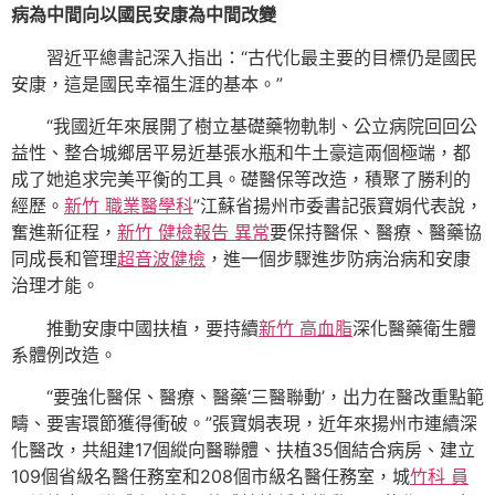
病為中間向以國民安康為中間改變
習近平總書記深入指出：“古代化最主要的目標仍是國民
安康，這是國民幸福生涯的基本。”
“我國近年來展開了樹立基礎藥物軌制、公立病院回回公
益性、整合城鄉居平易近基張水瓶和牛土豪這兩個極端，都
成了她追求完美平衡的工具。礎醫保等改造，積聚了勝利的
經歷。
新竹 職業醫學科
”江蘇省揚州市委書記張寶娟代表說，
奮進新征程，
新竹 健檢報告 異常
要保持醫保、醫療、醫藥協
同成長和管理
超音波健檢
，進一個步驟進步防病治病和安康
治理才能。
推動安康中國扶植，要持續
新竹 高血脂
深化醫藥衛生體
系體例改造。
“要強化醫保、醫療、醫藥‘三醫聯動’，出力在醫改重點範
疇、要害環節獲得衝破。”張寶娟表現，近年來揚州市連續深
化醫改，共組建17個縱向醫聯體、扶植35個結合病房、建立
109個省級名醫任務室和208個市級名醫任務室，城
竹科 員