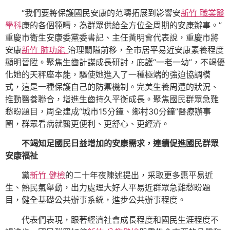
“我們要將保護國民安康的范疇拓展到影響安
新竹 職業醫
學科
康的各個範疇，為群眾供給全方位全周期的安康辦事。”
重慶市衛生安康委黨委書記、主任黃明會代表說，重慶市將
安康
新竹 肺功能
治理關隘前移，全市居平易近安康素養程度
顯明晉陞。聚焦生齒計謀成長研討，庇護“一老一幼”，不竭優
化她的天秤座本能，驅使她進入了一種極端的強迫協調模
式，這是一種保護自己的防禦機制。完美生養周遭的狀況、
推動醫養聯合，增進生齒持久平衡成長。聚焦國民群眾急難
愁盼題目，周全建成“城市15分鐘、鄉村30分鐘”醫療辦事
圈，群眾看病就醫更便利、更舒心、更經濟。
不竭知足國民日益增加的安康需求，連續促進國民群眾
安康福祉
黨
新竹 健檢
的二十年夜陳述提出，采取更多惠平易近
生、熱民氣舉動，出力處理大好人平易近群眾急難愁盼題
目，健全基礎公共辦事系統，進步公共辦事程度。
代表們表現，跟著經濟社會成長程度和國民生涯程度不