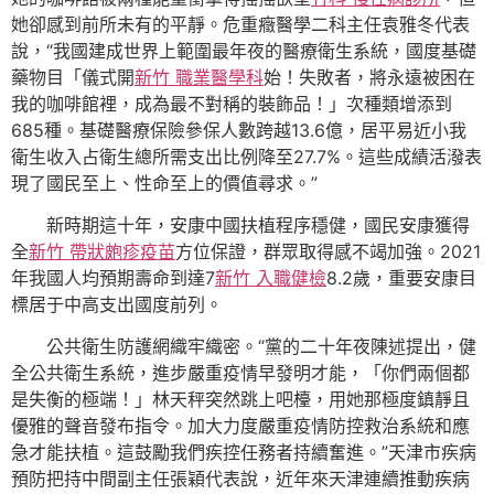
她卻感到前所未有的平靜。危重癥醫學二科主任袁雅冬代表
說，“我國建成世界上範圍最年夜的醫療衛生系統，國度基礎
藥物目「儀式開
新竹 職業醫學科
始！失敗者，將永遠被困在
我的咖啡館裡，成為最不對稱的裝飾品！」次種類增添到
685種。基礎醫療保險參保人數跨越13.6億，居平易近小我
衛生收入占衛生總所需支出比例降至27.7%。這些成績活潑表
現了國民至上、性命至上的價值尋求。”
新時期這十年，安康中國扶植程序穩健，國民安康獲得
全
新竹 帶狀皰疹疫苗
方位保證，群眾取得感不竭加強。2021
年我國人均預期壽命到達7
新竹 入職健檢
8.2歲，重要安康目
標居于中高支出國度前列。
公共衛生防護網織牢織密。“黨的二十年夜陳述提出，健
全公共衛生系統，進步嚴重疫情早發明才能，「你們兩個都
是失衡的極端！」林天秤突然跳上吧檯，用她那極度鎮靜且
優雅的聲音發布指令。加大力度嚴重疫情防控救治系統和應
急才能扶植。這鼓勵我們疾控任務者持續奮進。”天津市疾病
預防把持中間副主任張穎代表說，近年來天津連續推動疾病