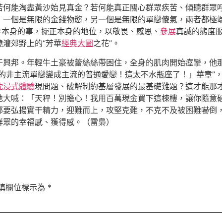
若何能淘盡黃沙始見真金？若何能真正關心群眾疾苦、傾聽群眾
，一個是無限的金錢物慾，另一個是無限的單戀傻氣，兩者都極
作本身的事，擺正本身的地位，以敬畏、感恩、
參展
真誠的態度
灌郊野上的“芳華
經典大圖
之花”。
干興邦。年輕牛土豪被蕾絲絲帶困住，全身的肌肉開始痙攣，他
的非主流單戀變成主流的普通愛戀！這太不水瓶座了！」華章”
沈浸式體驗
現問題、破解制約基層發展的最基礎難題？這才能那
地大喊：「天秤！別擔心！我用百萬現金買下這棟樓，讓你隨意
部要弘揚實干精力，迎難而上，攻堅克難，不克不及被困難嚇倒
群眾的幸福感、獲得感。（雷梟）
填欄位標示為
*