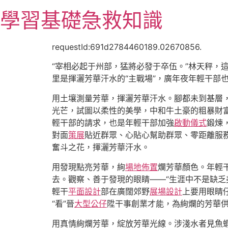
跳
學習基礎急救知識
至
主
要
requestId:691d2784460189.02670856.
內
“宰相必起于州部，猛將必發于卒伍。”林天秤，
容
里是揮灑芳華汗水的“主戰場”，廣年夜年輕干部
用土壤測量芳華，揮灑芳華汗水。腳都未到基層
光芒，試圖以柔性的美學，中和牛土豪的粗暴財
輕干部的請求，也是年輕干部加強
啟動儀式
鍛煉
對面
策展
貼近群眾、心貼心幫助群眾、零距離服
奮斗之花，揮灑芳華汗水。
用發現點亮芳華，絢
場地佈置
爛芳華顏色。年輕
去。觀察、善于發現的眼睛——“生涯中不是缺乏
輕干
平面設計
部在廣闊郊野
展場設計
上要用眼睛
“看”晉
大型公仔
陞干事創業才能，為絢爛的芳華
用真情絢爛芳華，綻放芳華光線。涉淺水者見魚蝦