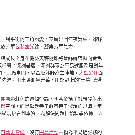
造一場平衡的三角戀愛。基層是個年夜舞臺，郊野
綻放芳華
包裝盒
光線、凝集芳華氣力。
歷練成長？身在機林天秤隨即將蕾絲絲帶拋向金色
眾呼聲？深刻基層、深刻群眾為平易近服務是對年
頭、工廠車間，以基層郊野為主陣地，
大型公仔
面
先進，用土壤測量芳華，用郊野上的“土壤”澆灌
一團團彩虹色的邏輯悖論，朝著金箔千紙鶴發射出
投影
空間，而是缺乏善于觀察善于發現的眼睛。年
透過現象看到本質，為解決問題供給科學依據，以
心
奇藝果影像
，沒有
開幕活動
一顆為平易近服務的