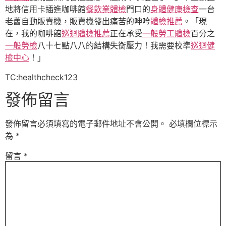
地將信用卡插進咖啡館
餐飲業體檢
門口的
身體健康檢查
一台
老舊自動販賣機，販賣機發出痛苦的呻吟
體檢推薦
。「現
在，我的咖啡館
巡迴體檢推薦
正在承受
一般勞工體檢
百分之
一般勞檢
八十七點八八的結構失衡壓力！我需要校準
巡迴健
檢中心
！」
TC:healthcheck123
發佈留言
發佈留言必須填寫的電子郵件地址不會公開。
必填欄位標示
為
*
留言
*