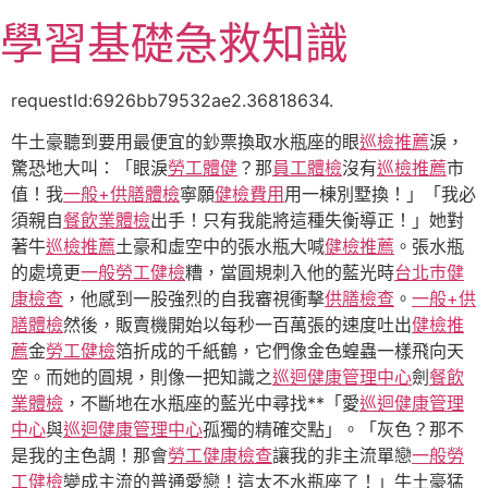
跳
學習基礎急救知識
至
主
要
requestId:6926bb79532ae2.36818634.
內
牛土豪聽到要用最便宜的鈔票換取水瓶座的眼
巡檢推薦
淚，
容
驚恐地大叫：「眼淚
勞工體健
？那
員工體檢
沒有
巡檢推薦
市
值！我
一般+供膳體檢
寧願
健檢費用
用一棟別墅換！」「我必
須親自
餐飲業體檢
出手！只有我能將這種失衡導正！」她對
著牛
巡檢推薦
土豪和虛空中的張水瓶大喊
健檢推薦
。張水瓶
的處境更
一般勞工健檢
糟，當圓規刺入他的藍光時
台北巿健
康檢查
，他感到一股強烈的自我審視衝擊
供膳檢查
。
一般+供
膳體檢
然後，販賣機開始以每秒一百萬張的速度吐出
健檢推
薦
金
勞工健檢
箔折成的千紙鶴，它們像金色蝗蟲一樣飛向天
空。而她的圓規，則像一把知識之
巡迴健康管理中心
劍
餐飲
業體檢
，不斷地在水瓶座的藍光中尋找**「愛
巡迴健康管理
中心
與
巡迴健康管理中心
孤獨的精確交點」。「灰色？那不
是我的主色調！那會
勞工健康檢查
讓我的非主流單戀
一般勞
工健檢
變成主流的普通愛戀！這太不水瓶座了！」牛土豪猛