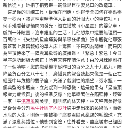
新信徒。」她指了指旁邊一輛像是巨型嬰兒車的改造車：
「這是你的訓練工具，從現在開始，你得學會如何在零點零
零一秒內，將這輛車精準停入對面的針眼大小的車位裡。」
何手殘看著那輛閃閃發光、還在播放《小星星》的嬰兒車，
感到一陣眩暈。泊車維度的生活，比他想象中還要無理頭一
百萬倍。《失控的星座運勢與單戀狂想曲》張水瓶從他那張
覆蓋著七層舊報紙的單人床上驚醒，不是因為鬧鐘，而是因
為屋頂傳來了一陣震耳欲聾的廣播聲。「緊急！緊急！今日
星座運勢超級大修正！所有天秤座請注意！由於月球剛剛打
了一個噴嚏，您的戀愛機率從昨日的百分之九十九點九，陡
降至負百分之八十七！」廣播員的聲音聽起來像是一個正在
經歷中年危機的雙子座，充滿了戲劇性的絕望。張水瓶，一
個典型的水瓶座，立刻感到一陣恐慌，這是他患有「星座預
報壓力症候群」後的標準反應。他單戀著住在隔壁棟、經營
一家「平
侘寂風
衡美學」咖啡館的林天秤。林天秤完美得像
是從黃金分割
民生社區室內設計
線中走出來的藝術品。而張
水瓶的人生，則像一團被獅子座暴君隨意亂踢的毛線球，充
滿了混亂與錯位。他衝到窗邊，往外看去。整座城市已經因