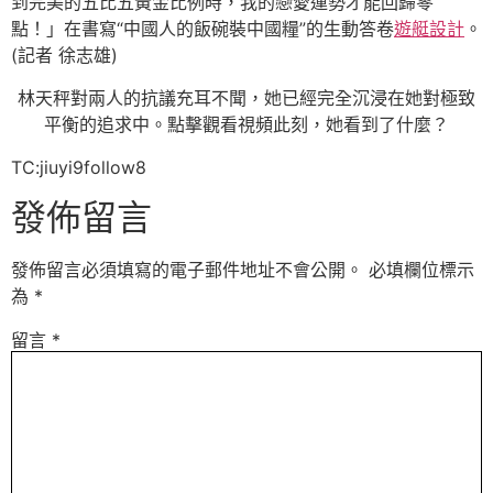
到完美的五比五黃金比例時，我的戀愛運勢才能回歸零
點！」在書寫“中國人的飯碗裝中國糧”的生動答卷
遊艇設計
。
(記者 徐志雄)
林天秤對兩人的抗議充耳不聞，她已經完全沉浸在她對極致
平衡的追求中。點擊觀看視頻此刻，她看到了什麼？
TC:jiuyi9follow8
發佈留言
發佈留言必須填寫的電子郵件地址不會公開。
必填欄位標示
為
*
留言
*