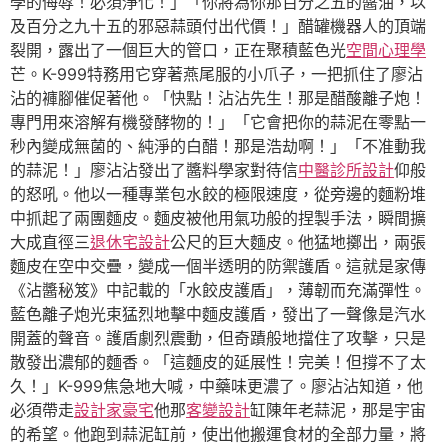
學的侮辱！必須淨化！」「你將為你那百分之五的醬油，以
及百分之九十五的邪惡蒜頭付出代價！」醋罐機器人的頂端
裂開，露出了一個巨大的管口，正在聚積藍色光
空間心理學
芒。K-999特務用它穿著燕尾服的小爪子，一把抓住了廖沾
沾的褲腳催促著他。「快點！沾沾先生！那是醋酸離子炮！
專門用來溶解有機發酵物的！」「它會把你的蒜泥在零點一
秒內變成無菌的、純淨的白醋！那是浩劫啊！」「不准動我
的蒜泥！」廖沾沾發出了醬料學家對待信
中醫診所設計
仰般
的怒吼。他以一種專業包水餃的極限速度，從旁邊的麵粉堆
中抓起了兩團麵皮。麵皮被他用氣功般的捏製手法，瞬間擴
大成直徑三
退休宅設計
公尺的巨大麵皮。他猛地擲出，兩張
麵皮在空中交疊，變成一個半透明的防禦護盾。這就是家傳
《沾醬秘笈》中記載的「水餃皮護盾」，薄韌而充滿彈性。
藍色離子炮光束猛烈地擊中麵皮護盾，發出了一聲像是汽水
開蓋的聲音。護盾劇烈震動，但奇蹟般地擋住了攻擊，只是
散發出濃郁的麵香。「這麵皮的延展性！完美！但撐不了太
久！」K-999焦急地大喊，中藥味更濃了。廖沾沾知道，他
必須帶走
設計家豪宅
他那
客變設計
缸陳年老蒜泥，那是宇宙
的希望。他跑到蒜泥缸前，使出他搬運食材的全部力量，將