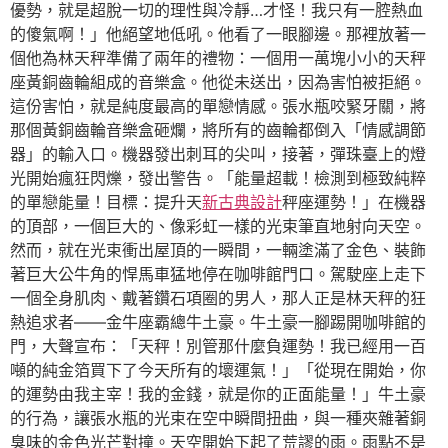
優勢，就是超脫一切的理性與冷靜…才怪！我只有一腔熱血
的傻氣啊！」他絕望地低吼。他看了一眼腳邊。那裡放著一
個他為林天秤準備了兩年的禮物：一個用一萬塊小小的天秤
座黃銅齒輪組成的音樂盒。他從未送出，因為害怕被拒絕。
這份害怕，就是純度最高的單戀情感。張水瓶咬緊牙關，將
那個黃銅齒輪音樂盒砸爛，將所有的齒輪都倒入「情感調節
器」的輸入口。機器發出刺耳的尖叫，接著，彈珠臺上的燈
光開始瘋狂閃爍，發出警告。「能量超載！檢測到極致純粹
的單戀能量！目標：提升天
新古典設計
秤座運勢！」在機器
的頂部，一個巨大的、像彩虹一樣的光束筆直地射向天空。
然而，就在光束衝出屋頂的一瞬間，一輛塗滿了金色、裝飾
著巨大公牛角的悍馬車猛地停在咖啡館門口。駕駛座上走下
一個全身肌肉、戴著鑽石項圈的男人，那人正是林天秤的狂
熱追求者——金牛座霸總牛土豪。牛土豪一腳踢開咖啡館的
門，大聲宣布：「天秤！別管那什麼負運勢！我已經用一百
噸的純金箔買下了今天所有的壞運氣！」「從現在開始，你
的運勢由我主宰！我的金錢，就是你的正面能量！」牛土豪
的行為，讓張水瓶的光束在空中瞬間扭曲，與一種夾雜著銅
臭味的金色光芒對撞。天空開始下起了荒謬的雨。雨點不是