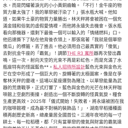
水，而是閃耀著淚光的小小黃銅齒輪。「不行！金牛座的物
質力量太強了！我的單戀被汙染了！」張水瓶大喊。他知
道，如果牛土豪的物質力量勝出，林天秤將會被困在一個充
滿金錢和俗氣的虛假愛情裡，而他將永遠失去機會。張水瓶
看向那機器，還剩下最後一個可以輸入的「情緒燃料」口。
他迅速撕下了貼在他背後衣領上，那張寫著「我就是個單戀
傻瓜」的標籤，丟了進去。他必須用自己最真實的「傻氣」
去對抗金牛座的「霸氣」！調節
THE R3 寓所
器再次發出轟
鳴，這一次，射向天空的光束不再是彩虹色，而是充滿了水
瓶座特有的怪誕藍色**。
私人招待所設計
藍色光束與金色光
芒在空中形成了一個巨大的、旋轉著的太極圖案，像是在爭
奪林天秤的靈魂。這場以星座運勢為賭注、以單戀能量為武
器的荒唐戰爭，正式打響了。藍色與金色的光芒在林天秤咖
啡館上空劇烈衝撞，創造出一個不斷旋轉的怪異氣旋。糧食
生產更高效。2025年「儀式開始！失敗者，將永遠被困在我
的咖啡館裡，成為最不對稱的裝飾品！」，湖南早稻播種面
積再創歷史新高，總產量居全國首位。三湘年夜地的每一寸
耕土、每一粒稻穗，都「只有當單戀的傻氣與財富的霸氣達