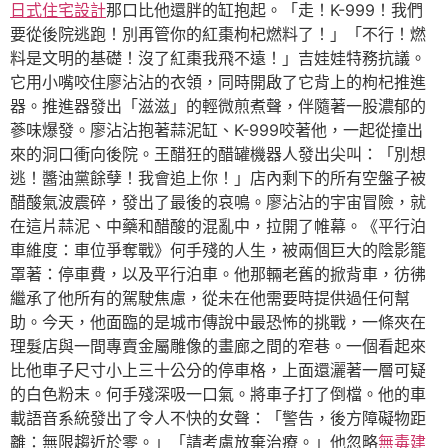
日式住宅設計
那口比他還胖的缸抱起。「走！K-999！我們
要從後院逃跑！別再管你的紅棗枸杞燃料了！」「不行！燃
料是文明的基礎！沒了紅棗我飛不遠！」吉娃娃特務抗議。
它用小嘴咬住廖沾沾的衣領，同時開啟了它背上的枸杞推進
器。推進器發出「滋滋」的輕微煎煮聲，伴隨著一股濃郁的
蔘味爆發。廖沾沾抱著蒜泥缸、K-999咬著他，一起從撞出
來的洞口衝向後院。王醋狂的醋罐機器人發出尖叫：「別想
逃！醬油黨餘孽！我會追上你！」店內剩下的所有空盤子被
醋酸氣波震碎，發出了最後的哀鳴。廖沾沾的宇宙冒險，就
在這片蒜泥、中藥和醋酸的混亂中，拉開了帷幕。《平行泊
車維度：車位爭奪戰》何手殘的人生，被兩個巨大的陰影籠
罩著：停車費，以及平行泊車。他那輛老舊的掀背車，彷彿
繼承了他所有的駕駛焦慮，從未在他需要時提供過任何幫
助。今天，他面臨的是城市傳說中最恐怖的挑戰，一條夾在
理髮店與一間專賣金屬雕像的畫廊之間的窄巷。一個看起來
比他車子尺寸小上三十公分的停車格，上面還灑著一層可疑
的白色粉末。何手殘深吸一口氣。將車子打了倒檔。他的車
載語音系統發出了令人不快的女聲：「警告，後方障礙物距
離：無限趨近於零。」「請考慮放棄治療。」他忽略
無毒建