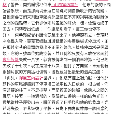
材
了警告，開始緩慢地倒車
loft風室內設計
。他最討厭的不是
語音系統，而是那兩塊永遠在關鍵時刻自動收折的後視鏡。
當他需要它們來判斷車體與那座價值不菲的銅製獨角獸雕像
之間的距離時，它們卻像兩片羞澀的耳朵一樣，優雅地縮了
回去。同時發出低語：「你還是別看了，反正你也停不
好。」何手殘感覺心臟快要跳出來了。他轉頭看去，發現那
座高聳入雲、覆蓋著鏽跡斑斑鐵網的多層機械式停車塔，正
在那片窄巷的盡頭散發出不正常的綠光。這棟停車塔是個異
類，它的三號車位始終空著，並且傳說只要有人敢在它面前
會所設計
失敗十八次，就會被傳送到一個泊車地獄。他已經
失敗了十七次。現在是第十八次。他打了方向盤，車頭朝著
銅獨角獸的方向猛地偏轉。後視鏡發出最後的溫柔提醒：
「再見，
禪風室內設計
世界。」他沒有撞上獨角獸，但他那
顫抖的車尾卻擦到了停車塔三號車位入口處的一根古老、佈
滿苔蘚的柱子。不是撞擊，而是輕柔的碰觸，像戀人之間的
耳語。接著，一道濃郁的、像薄荷口香糖一樣的綠色光芒。
猛地從柱子爆發出來，瞬間吞噬了何手殘和他的掀背車。光
芒消失後，窄巷恢復了平靜，只剩下獨角獸雕像一臉困惑的