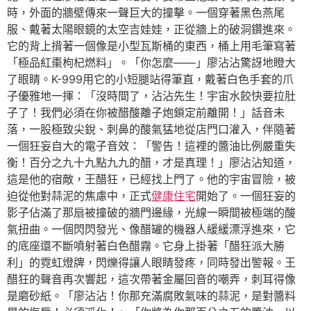
時，外面的牆壁傳來一聲巨大的撞擊。一個穿著黑色燕尾
服、戴著太陽眼鏡的太空吉娃娃，正從牆上的破洞鑽進來。
它的背上揹著一個像是小型瓦斯桶的東西，桶上用毛筆寫著
「極品紅棗枸杞燃料」。「你怎麼——」廖沾沾驚訝地瞪大
了眼睛。K-999用它的小短腿站得筆直，戴著白色手套的爪
子優雅地一揮：「沒時間了，沾沾先生！宇宙水餃快要拉肚
子了！我們必須在你被醋酸離子炮鎖定前離開！」話音未
落，一股極致尖銳、刺鼻的酸氣猛地從店門口灌入，伴隨著
一個狂妄自大的電子音效：「警告！這裡的醬油比例嚴重失
衡！百分之九十九點九九的醋，才是真理！」廖沾沾知道，
這是他的宿敵，王醋狂，已經找上門了。他的宇宙冒險，被
迫從他對蒜泥的焦慮中，正式
健康住宅
開始了。一個狂妄的
影子佔滿了那扇被撞破的牆門邊緣，光線一瞬間被極端的酸
氣扭曲。一個閃閃發光、像醋罐的機器人緩緩漂浮進來，它
的底座還不斷噴射著白色醋霧。它身上掛著「醋狂派大勝
利」的霓虹燈牌，閃爍得讓人眼睛發疼，同時發出警報。王
醋狂的聲音再次響起，這次帶著金屬回音的嘲弄，刺耳得像
是磨砂紙。「廖沾沾！你那充滿腐敗氣味的蒜泥，是對醬料