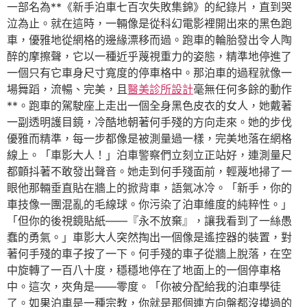
一部名為**《新手泊車七百次失敗集錦》的紀錄片，直到哭
泣為止。就在這時，一輛像是從科幻電影裡開出來的黑色跑
車，優雅地從網格的邊緣漂移而過。跑車的輪胎發出令人陶
醉的摩擦聲，它以一種近乎蔑視重力的姿態，精準地停進了
一個只有它車身尺寸寬度的停車格中。那泊車的過程就像一
場舞蹈，流暢、完美，且
醫美診所設計
毫無任何多餘的動作
**。跑車的駕駛座上走出一個全身黑色皮衣的女人，她戴著
一副透明護目鏡，冷酷地朝著何手殘的方向走來。她的步伐
優雅而精準，每一步都像是被測量過一樣，完美地落在網格
線上。「車影大人！」泊車警察們立刻立正站好，連測量尺
都顫抖著不敢發出聲音。她走到何手殘面前，輕蔑地掃了一
眼他那輛垂直貼在牆上的掀背車，語氣冰冷。「新手，你的
車技像一團混亂的毛線球。你污染了泊車維度的純粹性。」
「但你的後視鏡貼紙——『永不放棄』，讓我看到了一絲愚
蠢的勇氣。」車影大人突然掏出一個像是遙控器的裝置，對
著何手殘的車子按了一下。何手殘的車子從牆上脫落，在空
中旋轉了一百八十度，穩穩地停在了地面上的一個停車格
中。這次，夾角是——零度。「你被分配給我的泊車學徒
了。如果泊車是一種宗教，你就是那個連方向盤都沒摸過的