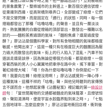
紙，塞進口袋以備不時之需。他一腳踏出店門，立刻被眼前
的景象震驚了。整條城市的主幹道上，數百個交通信號燈，
從東邊到西邊，從高架橋到巷弄口，全部變成了綠燈。它們
不是交替閃爍，而是固定在「通行」的狀態，同時，每一個
燈箱都發出了那種「咕嚕咕嚕」的聲音，並且有一層淡淡
的、熱氣騰騰的白霧從燈箱的頂部冒出，散發出一種難以名
狀的——麵粉蒸煮過頭的氣味。「麵粉焦慮？還是過度發
酵？」廖沾沾是個醬料學家，對所有食物相關的氣味都極度
敏感。他聞出來了，這是一種只有在極度巨大的麵團因為壓
力過大而散發出的氣味。街上的行人陷入了混亂。汽車不知
道該走還是該停，因為無論從哪個方向看，都是綠燈。一個
穿著西裝的男人小心翼翼地把車停在路中央，搖下車窗，對
著紅綠燈大喊：「喂！你為什麼咕嚕咕嚕？你倒是紅一下
啊！我要向左轉！綠燈沒用啊！」廖沾沾感覺到一陣心悸。
這種氣味，這種不祥的「咕嚕」聲，與他兒時聽到的家傳預
言不謀而合。他想起家傳《沾醬秘笈》裡記載的第一
綠設計
師
句：「當世間萬物的交通都被麵皮的氣味籠罩，且燈號恒
綠、聲如湯沸時，便是宇宙水餃臨界點到來之時。」「七點
五個地球年…怎麼這麼快？」廖沾沾猛地衝回店裡，衝到後