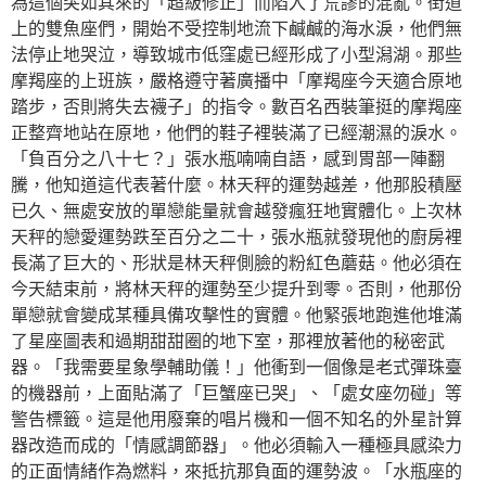
為這個突如其來的「超級修正」而陷入了荒謬的混亂。街道
上的雙魚座們，開始不受控制地流下鹹鹹的海水淚，他們無
法停止地哭泣，導致城市低窪處已經形成了小型潟湖。那些
摩羯座的上班族，嚴格遵守著廣播中「摩羯座今天適合原地
踏步，否則將失去襪子」的指令。數百名西裝筆挺的摩羯座
正整齊地站在原地，他們的鞋子裡裝滿了已經潮濕的淚水。
「負百分之八十七？」張水瓶喃喃自語，感到胃部一陣翻
騰，他知道這代表著什麼。林天秤的運勢越差，他那股積壓
已久、無處安放的單戀能量就會越發瘋狂地實體化。上次林
天秤的戀愛運勢跌至百分之二十，張水瓶就發現他的廚房裡
長滿了巨大的、形狀是林天秤側臉的粉紅色蘑菇。他必須在
今天結束前，將林天秤的運勢至少提升到零。否則，他那份
單戀就會變成某種具備攻擊性的實體。他緊張地跑進他堆滿
了星座圖表和過期甜甜圈的地下室，那裡放著他的秘密武
器。「我需要星象學輔助儀！」他衝到一個像是老式彈珠臺
的機器前，上面貼滿了「巨蟹座已哭」、「處女座勿碰」等
警告標籤。這是他用廢棄的唱片機和一個不知名的外星計算
器改造而成的「情感調節器」。他必須輸入一種極具感染力
的正面情緒作為燃料，來抵抗那負面的運勢波。「水瓶座的