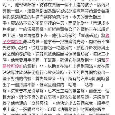
泥。」他輕聲細語，彷彿在責備一個不上進的孩子。店內只
有他一個人，連蒼蠅都因為難以忍受那股陳年蒜頭混合著鐵
鏽與淡淡絕望的味道而選擇繞道飛行。今天的營業額是：
零。廖沾沾不安的不是店裡的生意，而是他對**「蒜泥成本
焦慮症」**的深層恐懼。新鮮蒜頭每公斤的價格正在以超光
速上漲，如果再這樣下去，他引以為傲的「靈魂蒜泥」將
親
子空間設計
難以為繼。他拿著一把被磨得光滑、閃耀著不祥
光芒的小銀勺，從缸底撈起一坨濃稠的、顏色介於灰綠與土
黃之間的發酵物。這蒜泥被他照顧得像稀世珍寶，每隔三小
時，他就要用手指彈一下缸邊，確保它能感受到**「溫和
牙
醫診所設計
的震動」**，以助其在精神上達到圓滿。就在廖
沾沾專注於與蒜泥進行心靈交流時，外面的世界開始發出一
些不對勁的信號。首先是聲音。街上所有的汽車喇叭同時發
出了一個持續不斷、低沉且潮濕的「咕嚕——咕嚕——」
聲。這聲音不是引擎聲，也不是正常的鳴笛聲，而像是一個
巨大的、消化不良的胃在哀嚎。廖沾沾皺著眉頭，這嚴重干
擾了他蒜泥的「寧靜冥想」。他決定出去看個究竟，順手從
桌上拿了一張髒兮兮的，印著《沾醬秘笈》封面的皺衛生