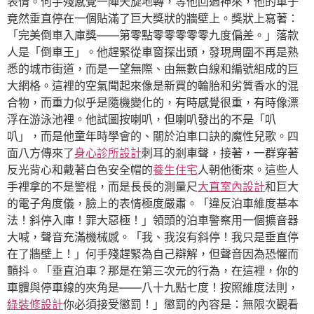
表情。何手殘感覺一陣天旋地轉，等他回過神來，他的車子
竟然垂直停在一個貼滿了巨大獎狀的牆壁上。獎狀上寫著：
「完美倒車入庫獎——第零點零零零零零九度偏差。」落款
人是「倒車王」。他趕緊從車窗探出頭，發現周圍不再是熟
悉的城市街道，而是一望無際、由無數白線和編號組成的巨
大網格。這裡的空氣聞起來像是新買的輪胎和劣質香水的混
合物，而重力似乎是隨機變化的，有時感覺很重，有時像漂
浮在游泳池裡。他試圖按喇叭，但喇叭發出的不是「叭
叭」，而是他童年時學會的、關於泊車口訣的魔性兒歌。四
面八方傳來了
身心診所設計
刺耳的剎車聲，接著，一群穿著
反光背心和戴著白色安全帽的
養生住宅
人朝他衝來。這些人
手裡拿的不是警棍，而是長長的測量尺
大直室內設計
和巨大
的電子角度儀，臉上的表情極度嚴肅。「違反泊車維度基本
法！斜停入庫！罪大惡極！」領頭的泊車警察用一個擴音器
大喊，聲音充滿機械感。「我、我沒有斜停！我只是垂直停
在了牆壁上！」何手殘趕緊為自己辯解，但聲音因為恐懼而
顫抖。「垂直泊車？那是在第三次元的行為，在這裡，你的
車體與停車線的夾角是——八十九點七度！按照維度法則，
綠裝修設計
你必須接受懲罰！」懲罰的內容是：無限次觀看