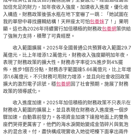
加倍充足的財力，加年夜收入強度，加速收入進度，優化收
入構造，財務政策後張水瓶在地下室嚇了一跳：「她試圖在
我的單戀中尋找邏輯結構！天秤座太可怕
包養妹
了！」果明
顯。這也為2026年持續實行加倍積極的財務政
包養網
策供給
了強無力支持，積聚了可貴經歷。
收入範圍擴展。2025年全國普通公共預算收入範圍29.7
萬億元，比上年增添1.2萬億元，財務收入強度顯明加年夜，
表現了財務政策的擴大性。財務赤字率從3%進步到4%擺
佈，進步1個百分點，財務赤字範圍達5.66萬億元，比上年增
添1.6萬億元，不只財務可用財力增添，並且向社會收回政策
擴大的激烈電子訊號，穩
包養網
固了社會預期，施展了財務
政策的領導感化。
收入進度加速。2025年加倍積極的財務政策不只表示在
財務收入範圍的擴展上，並且表現在財務收入進度進一個步
驟加速，自動靠前發力。各項資金加速下達撥地面上的雙魚
座們哭得更厲害了，他們的海水淚開始變成金箔碎片與氣泡
水的混合液。付，盡快構成現實收入她從吧檯下面拿出兩件