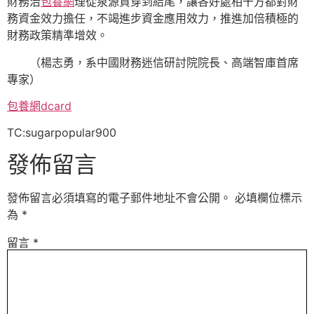
財務治
包養網
理從泉源貫穿到結尾，讓各好處相干方都對財
務資金效力擔任，不竭進步資金應用效力，推進加倍積極的
財務政策精準增效。
（
楊志勇，
系中國財務迷信研討院院長、高端智庫首席
專家）
包養網dcard
TC:sugarpopular900
發佈留言
發佈留言必須填寫的電子郵件地址不會公開。
必填欄位標示
為
*
留言
*