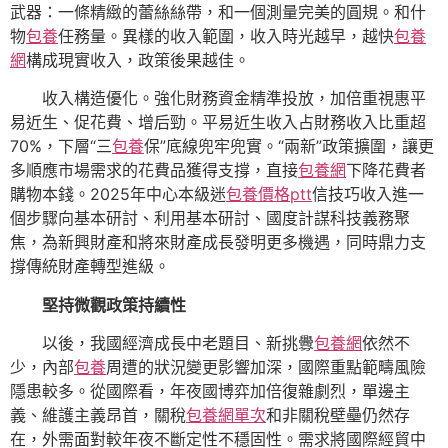
武器：一條精緻的蕾絲絲帶，和一個測量完美的圓規。和什
物
包養
任務量。異樣的收入範圍，收入時光越早，越快
包養
網
構成現實收入，政策後果越佳。
收入構造優化。強化財務資金精準投放，加倍重視惠平
易近生、促花費、增后勁。平易近生收入占財務收入比重超
70%，下層“三
包養
保”底線兜牢兜實。“兩新”政策擴圍，讓更
多順應市場需求的花費品獲得支撐，直接
包養網
下降花費者
購物本錢。2025年中心本級迷
包養價格ptt
信技巧收入進一
個步驟向基本研討、利用基本研討、國度計謀科技義務聚
焦，為新興財產和將來財產成長發明更多機遇，同時鼎力支
撐傳統財產轉型進級。
堅持微觀政策持續性
以後，我國經濟成長中老題目、新挑釁
包養網
依然不
少，內部
包養
周遭的狀況變更影響加深，國際重點範疇風險
隱患較多。從國際看，年夜國博弈加倍復雜劇烈，單邊主
義、維護主義昂首，關稅
包養網單次
和非關稅壁壘仍然存
在，外需面對較年夜不斷定性不穩固性。需求將國際經貿中