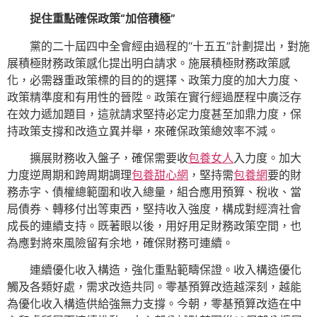
捉住重點確保政策“加倍積極”
黨的二十屆四中全會經由過程的“十五五”計劃提出，對施
展積極財務政策感化提出明白請求。施展積極財務政策感
化，必需器重政策標的目的的選擇、政策力度的加大力度、
政策精準度和有用性的晉陞。政策在實行經過歷程中廣泛存
在效力遞加題目，這就請求堅持必定力度甚至加鼎力度，保
持政策支撐和改造立異并舉，來確保政策總效率不減。
擴展財務收入盤子，確保需要收
包養女人
入力度。加大
力度逆周期和跨周期調理
包養甜心網
，堅持需
包養網
要的財
務赤字、債權總範圍和收入總量，組合應用預算、稅收、當
局債券、轉移付出等東西，堅持收入強度，構成對經濟社會
成長的連續支持。既著眼以後，用好用足財務政策空間，也
為應對將來風險留有余地，確保財務可連續。
連續優化收入構造，強化重點範疇保證。收入構造優化
觸及各類好處，需求改造共同。零基預算改造越深刻，越能
為優化收入構造供給強無力支撐。今朝，零基預算改造在中