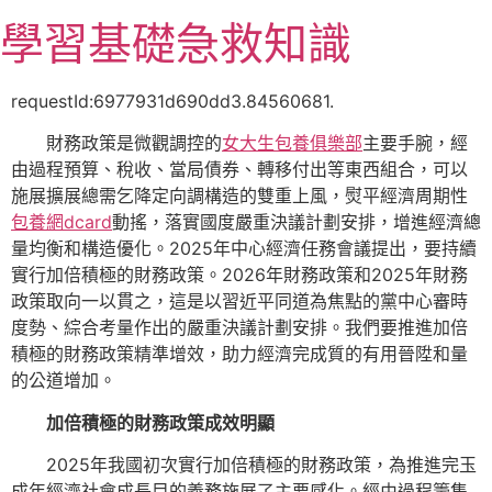
跳
學習基礎急救知識
至
主
要
requestId:6977931d690dd3.84560681.
內
財務政策是微觀調控的
女大生包養俱樂部
主要手腕，經
容
由過程預算、稅收、當局債券、轉移付出等東西組合，可以
施展擴展總需乞降定向調構造的雙重上風，熨平經濟周期性
包養網dcard
動搖，落實國度嚴重決議計劃安排，增進經濟總
量均衡和構造優化。2025年中心經濟任務會議提出，要持續
實行加倍積極的財務政策。2026年財務政策和2025年財務
政策取向一以貫之，這是以習近平同道為焦點的黨中心審時
度勢、綜合考量作出的嚴重決議計劃安排。我們要推進加倍
積極的財務政策精準增效，助力經濟完成質的有用晉陞和量
的公道增加。
加倍積極的財務政策成效明顯
2025年我國初次實行加倍積極的財務政策，為推進完玉
成年經濟社會成長目的義務施展了主要感化。經由過程籌集