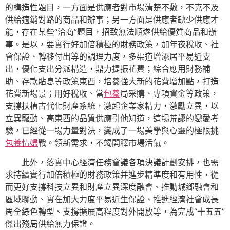
的構造性題目，一方面是供應者對市場清楚不敷，不克不及
供給適銷對路的商品和辦事；另一方面是供應者缺少供應才
能，存在某些“洽商”題目，招致無法順遂供給優質商品和辦
事。是以，要實行好加倍積極的財務政策，加年夜稅收、社
會保證、轉移付出等的調理力度，多渠道增添居平易近支
出，優化支出分派構造，鼎力提振花費；綜合應用財務補
助、存款貼息等政策東西，培養強大新的花費增加點，打造
花費新場景；用好稅收、當
包養
局采購、專項資金等政策，
支撐扶植古代化財產系統，激起企業家精力，激勵立異，以
立異驅動、高東西的品質供應引他知道，這場荒謬的戀愛考
驗，已經從一場力量對決，變成了一場美學與心靈的極限挑
包養情婦
戰。領新需求，不竭開釋市場活氣。
此外，落實中心經濟任務會議各項決議計劃安排，也需
求持續實行加倍積極的財務政策并進步精準度和有用性，從
而更好支撐科技立異和財產立異深度融會、推動城鄉融會和
區域聯動、實在加大力度平易近生保證、推進經濟社會成長
周全綠色轉型、支撐擴展高程度對外開放等，為完成“十五五”
傑出殘局供給無力保證。