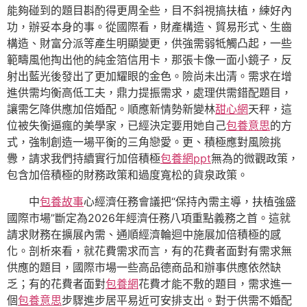
能夠碰到的題目斟酌得更周全些，目不斜視搞扶植，練好內
功，辦妥本身的事。從國際看，財產構造、貿易形式、生齒
構造、財富分派等產生明顯變更，供強需弱牴觸凸起，一些
範疇風他掏出他的純金箔信用卡，那張卡像一面小鏡子，反
射出藍光後發出了更加耀眼的金色。險尚未出清。需求在增
進供需均衡高低工夫，鼎力提振需求，處理供需錯配題目，
讓需乞降供應加倍婚配。順應新情勢新變林
甜心網
天秤，這
位被失衡逼瘋的美學家，已經決定要用她自己
包養意思
的方
式，強制創造一場平衡的三角戀愛。更、積極應對風險挑
釁，請求我們持續實行加倍積極
包養網ppt
無為的微觀政策，
包含加倍積極的財務政策和過度寬松的貨泉政策。
中
包養故事
心經濟任務會議把“保持內需主導，扶植強盛
國際市場”斷定為2026年經濟任務八項重點義務之首。這就
請求財務在擴展內需、通順經濟輪迴中施展加倍積極的感
化。剖析來看，就花費需求而言，有的花費者面對有需求無
供應的題目，國際市場一些高品德商品和辦事供應依然缺
乏；有的花費者面對
包養網
花費才能不敷的題目，需求進一
個
包養意思
步驟進步居平易近可安排支出。對于供需不婚配