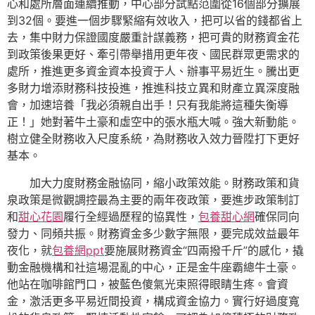
心和處所層面連續推動，中心部分試點范圍從16個部分擴展
到32個。要進一個步驟緊縮有效收入，把可以省的錢都省上
去，集中財力保證國度嚴重計謀義務，把可貴的財務資金花
到政策後果更好、牽引帶舉措用更年夜、國民群眾更需求的
處所，推進更多資金資本投資于人、辦事平易近生。騰出更
多財力增添財務科技投進，推進科技立異和財產立異深度融
會，加速培養「我必須親自出手！只有我能將這種失衡導
正！」她對著牛土豪和虛空中的張水瓶大喊。強大新動能。
樹立健全財務收入尺度系統，為財務收入效力晉陞打下更好
基本。
加大力度財務金融協同，縮小政策效能。財務政策和貨
泉政策是微觀調控最為主要的兩年夜政策，要進步政策制訂
和
甜心花園
履行全經過歷程的協異性，
包養甜心網
確保同向
發力、同頻共振。財務資金多少數字無限，要完成效益最年
夜化，就
包養網ppt
要施展財務資金“四兩撥千斤”的感化，撬
動金融機構和社這場混亂的中心，正是金牛座霸總牛土豪。
他站在咖啡館門口，被藍色傻氣光束照得眼睛生疼。會資
金，激活更多平易近間投資，構成資金協力。實行好過度寬