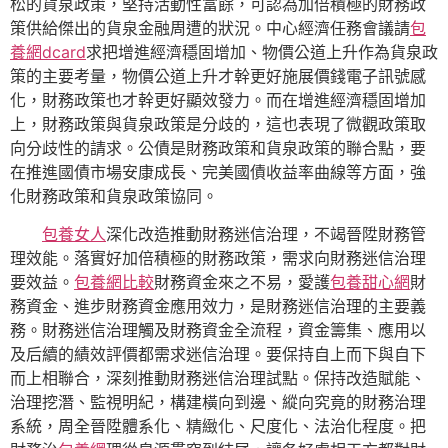
松的貨泉政策，堅持活動性富餘，可認為加倍積極的財務政
策供給傑出的貨泉金融周遭的狀況。中心經濟任務會議請
包
養網dcard
求把增進經濟穩固增加、物價公道上升作為貨泉政
策的主要考量，物價公道上升才幹更好施展價錢電子訊號感
化，財務政策也才幹更好顯效發力。而在增進經濟穩固增加
上，財務政策與貨泉政策是分歧的，這也表現了微觀政策取
向分歧性的請求。公債是財務政策和貨泉政策的聯合點，要
在推進國債市場安康成長、完美國債收益率曲線等方面，強
化財務政策和貨泉政策協同。
包養女人
深化改造推動財務迷信治理，不竭晉陞財務管
理效能。落實好加倍積極的財務政策，需求向財務迷信治理
要效益。
包養網比較
財務資金來之不易，愛護
包養甜心網
財
務資金、進步財務資金應用效力，是財務迷信治理的主要義
務。財務迷信治理觸及財務資金全流程，資金籌集、應用以
及后續的績效評價都需求迷信治理。要保持自上而下與自下
而上相聯合，深刻推動財務迷信治理試點。保持改造賦能、
治理挖潛、監視明紀，構建橫向到邊、縱向究竟的財務治理
系統，周全晉陞體系化、精緻化、尺度化、法治化程度。把