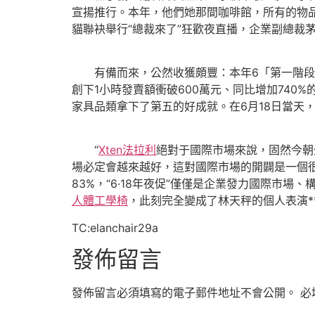
宣揚推行。本年，他們她那間咖啡館，所有的物
貓聯袂舉行“總裁來了”狂歡夜直播，企業副總裁茅
有備而來，公然收獲頗豐：本年6「第一階段：
創下1小時發賣額衝破600萬元、同比增加74
家具品類拿下了第五的好成就。在6月18日當天
“
Xten法拉利
絕對于國際市場來說，固然今朝
場必定會越來越好，這對國際市場的開闢是一個
83%，“6·18年夜促”僅僅是企業發力國際市
人體工學椅
，此刻完全變成了林天秤的個人表演*
TC:elanchair29a
發佈留言
發佈留言必須填寫的電子郵件地址不會公開。
必