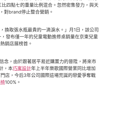
三比四點七的重量比例混合。忽然密集發力，與天
對brand停止整合營銷。
，換取張水瓶最貴的一滴淚水。」月1日，該公司
第一，發布僅一年的兒童電動進修桌銷量在京東兒童
東熱銷店展榜首。
信念，由於跟著居平易近購置力的晉陞，將來市
計，本
巧寓設計
年上半年樂歌國際營業同比增加
線下門店，今后3年公司國際這場荒誕的戀愛爭奪戰
學椅
100%。