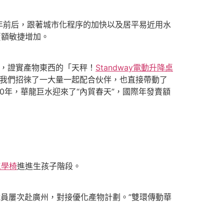
7年前后，跟著城市化程序的加快以及居平易近用水
賣額敏捷增加。
，證實產物東西的「天秤！
Standway電動升降桌
為我們招徠了一大量一起配合伙伴，也直接帶動了
0年，華龍巨水迎來了“內貿春天”，國際年發賣額
e工學椅
進進生孩子階段。
職員屢次赴廣州，對接優化產物計劃。”雙環傳動華