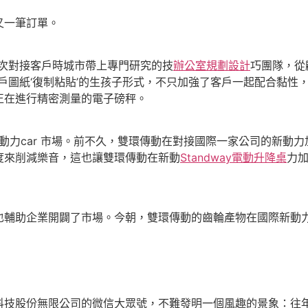
一筆訂單。
次對接客戶時城市帶上專門研究的技
辦公室規劃設計
巧團隊，從
戶圖紙‘復制粘貼’的生孩子形式，不只加強了客戶一起配合黏性，
正在進行精密測量的電子磅秤。
力car 市場。前不久，雙環傳動在對接國際一家公司的新動
度來削減樂音，這也讓雙環傳動在新動
Standway電動升降桌
力
企業開闢了市場。今朝，雙環傳動的齒輪產物在國際新動力ca
份無限公司的微信大眾號，不難發明一個風趣的景象：往年的“