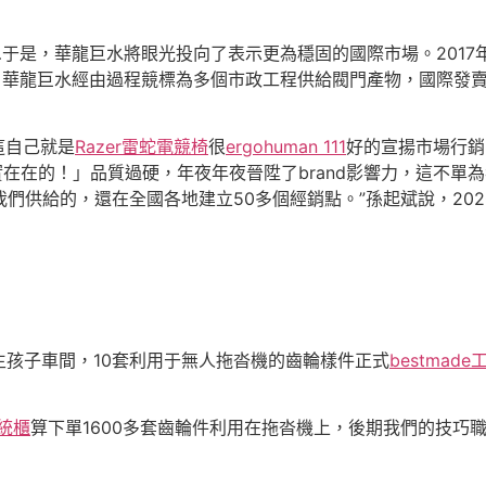
…于是，華龍巨水將眼光投向了表示更為穩固的國際市場。201
，華龍巨水經由過程競標為多個市政工程供給閥門產物，國際發
自己就是
Razer雷蛇電競椅
很
ergohuman 111
好的宣揚市場行銷
在在的！」品質過硬，年夜年夜晉陞了brand影響力，這不單
們供給的，還在全國各地建立50多個經銷點。”孫起斌說，202
子車間，10套利用于無人拖沓機的齒輪樣件正式
bestmad
統櫃
算下單1600多套齒輪件利用在拖沓機上，後期我們的技巧