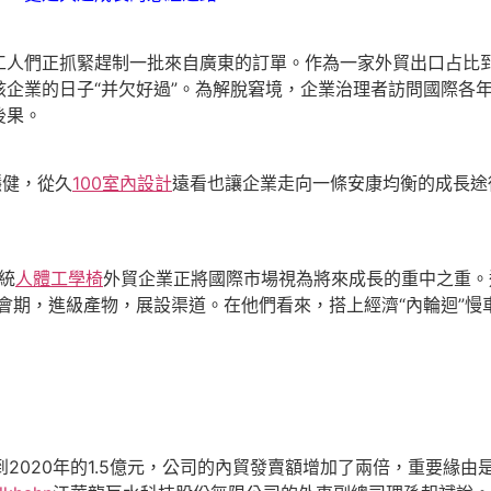
們正抓緊趕制一批來自廣東的訂單。作為一家外貿出口占比到
該企業的日子“并欠好過”。為解脫窘境，企業治理者訪問國際各
後果。
穩健，從久
100室內設計
遠看也讓企業走向一條安康均衡的成長途
統
人體工學椅
外貿企業正將國際市場視為將來成長的重中之重。
會期，進級產物，展設渠道。在他們看來，搭上經濟“內輪迴”
到2020年的1.5億元，公司的內貿發賣額增加了兩倍，重要緣由