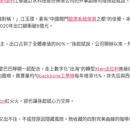
lkhahn
江華龍巨水科技股份無限公司的外事副總司理孫起斌說。
對稱！」江玉環，素有“中國閥門
歐德系統傢俱
之都”的佳譽，
020年出口額衝破6億元。
主，出口占到了全體產值的90%。”孫起斌說，公司開辦以來
里巴巴睜開一起配合，走上數字化“出海”的轉型
Xten法拉利
進級
的圓規。買賣量均勻
backbone工學椅
每年增添15%，并先后與
ron
紅火火，卻也讓孫起斌心力交瘁。
出不往，不成控原因隱藏風險。她收藏的四對完美曲線的咖啡