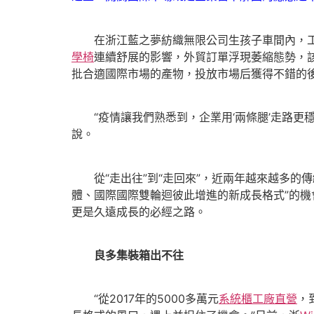
在浙江藍之夢紡織無限公司生孩子車間內，工人
學椅
連續舒展的影響，外貿訂單浮現萎縮態勢，
批合適國際市場的產物，投放市場后獲得不錯的
“疫情讓我們熟悉到，企業用‘兩條腿’走路更
說。
從“走出往”到“走回來”，近兩年越來越多的傳
體、國際國際雙輪迴彼此增進的新成長格式”的機
更是久遠成長的必經之路。
良多集裝箱出不往
“從2017年的5000多萬元
系統櫃工廠直營
，