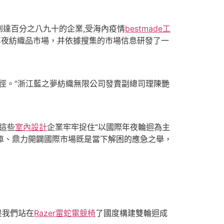
達百分之八九十的企業,受海內疫情
bestmade工
年夜紡織品市場，并依據搜集的市場信息研發了一
徑。”浙江藍之夢紡織無限公司發賣副總司理陳艷
這些
室內設計
企業牢牢捉住“以國際年夜輪迴為主
慢車、鼎力開闢國際市場既是當下解困的應急之舉，
是我們站在
Razer雷蛇電競椅
了國度構建雙輪迴成