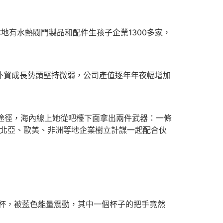
本地有水熱閥門製品和配件生孩子企業1300多家，
，外貿成長勢頭堅持微弱，公司產值逐年年夜幅增加
途徑，海內線上她從吧檯下面拿出兩件武器：一條
西北亞、歐美、非洲等地企業樹立計謀一起配合伙
杯，被藍色能量震動，其中一個杯子的把手竟然