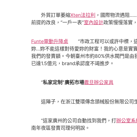
外貿訂單萎縮
Xten法拉利
，國際物流遇阻…
前提的改良，“一戶一表”
室內設計
政策慢慢落實
Funte電動升降桌
“市政工程可以或許中標，這
妳…妳不能這樣對待愛妳的財富！我的心意是實實
我們的發賣額。今朝臺州市約80%供水閥門是由我
已達1.5億元，brand承認度不竭進步。
“
私家定制”廣拓市場
震旦辦公家具
這陣子，在浙江雙環傳念頭械股份無限公司生孩
“這家廣州的公司自動找到我們，打
辦公室系
南年夜區發賣司理何明說。