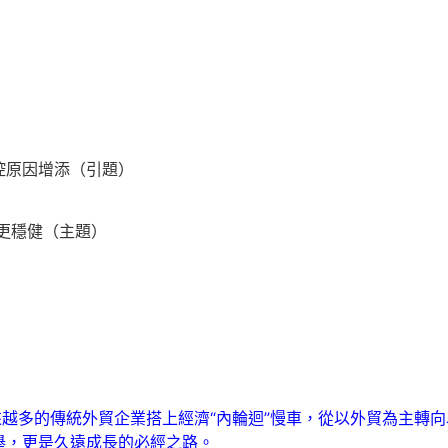
原因增添（引題）
路更穩健（主題）
來越多的傳統外貿企業搭上經濟“內輪迴”慢車，從以外貿為主轉
舉，更是久遠成長的必經之路。