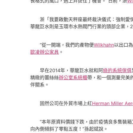
長格式的風口，遇上并捉住了機會。”日前，浙
Wi
浙「我要啟動天秤座最終裁決儀式：強制愛情
華龍巨水則是玉環市水熱閥門行業的頭部企業，2
“從一開端，我們的產物便
Wilkhahn
以出口為
歐凌辦公家具
。
早在2014年，華龍巨水就和阿
綠的系統傢俱
精緻的蕾絲絲
辦公室系統櫃
帶，和一個測量完美
伴關系。
固然公司在外貿市場上紅
Herman Miller Ae
“本年原資料價錢下跌，由於疫情良多集裝箱又
向內側傾斜了零點五度！”孫起斌說。