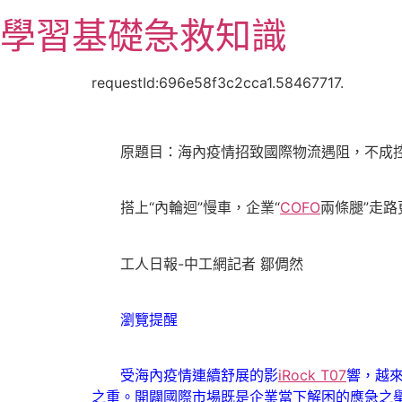
跳
學習基礎急救知識
至
主
要
requestId:696e58f3c2cca1.58467717.
內
容
原題目：海內疫情招致國際物流遇阻，不成控
搭上“內輪迴”慢車，企業“
COFO
兩條腿”走
工人日報-中工網記者 鄒倜然
瀏覽提醒
受海內疫情連續舒展的影
iRock T07
響，越
之重。開闢國際市場既是企業當下解困的應急之