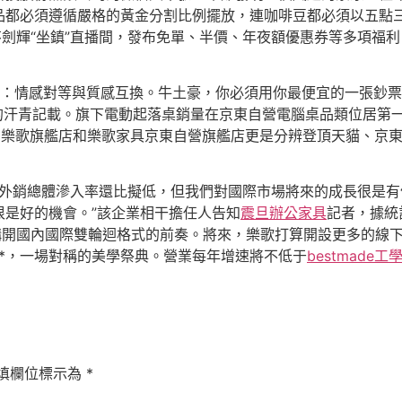
品都必須遵循嚴格的黃金分割比例擺放，連咖啡豆都必須以五點
劍輝“坐鎮”直播間，發布免單、半價、年夜額優惠券等多項福利，
情感對等與質感互換。牛土豪，你必須用你最便宜的一張鈔票
0%的汗青記載。旗下電動起落桌銷量在京東自營電腦桌品類位居
，樂歌旗艦店和樂歌家具京東自營旗艦店更是分辨登頂天貓、京
外銷總體滲入率還比擬低，但我們對國際市場將來的成長很是有
很是好的機會。”該企業相干擔任人告知
震旦辦公家具
記者，據統
場、構開國內國際雙輪迴格式的前奏。將來，樂歌打算開設更多的
*，一場對稱的美學祭典。營業每年增速將不低于
bestmade工
填欄位標示為
*