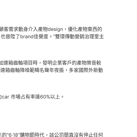
顧客需求動身介入產物design，優化產物東西的
也晉陞了brand佳譽度。”雙環傳動營銷治理室主
力加速箱齒軸項目時，發明企業客戶的產物樂音較
加速箱齒軸降噪範疇名聲年夜振，多家國際外新動
r 市場占有率達60%以上。
6·18”購物節時代，該公司簡直沒有停止任何