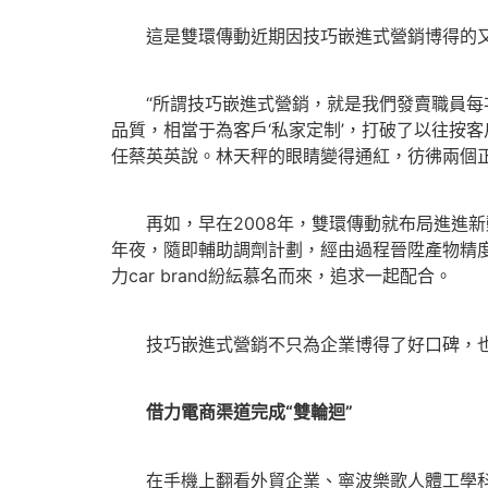
這是雙環傳動近期因技巧嵌進式營銷博得的又
“所謂技巧嵌進式營銷，就是我們發賣職員每
品質，相當于為客戶‘私家定制’，打破了以往按客
任蔡英英說。林天秤的眼睛變得通紅，彷彿兩個
再如，早在2008年，雙環傳動就布局進進新動
年夜，隨即輔助調劑計劃，經由過程晉陞產物精
力car brand紛紜慕名而來，追求一起配合。
技巧嵌進式營銷不只為企業博得了好口碑，也輔助
借力電商渠道完成“雙輪迴”
在手機上翻看外貿企業、寧波樂歌人體工學科技股