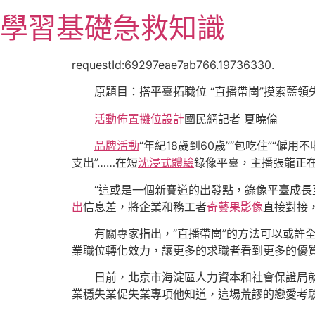
跳
學習基礎急救知識
至
主
要
requestId:69297eae7ab766.19736330.
內
原題目：搭平臺拓職位 “直播帶崗”摸索藍領
容
活動佈置
攤位設計
國民網記者 夏曉倫
品牌活動
“年紀18歲到60歲”“包吃住”“僱用不
支出”……在短
沈浸式體驗
錄像平臺，主播張龍正
“這或是一個新賽道的出發點，錄像平臺成
出
信息差，將企業和務工者
奇藝果影像
直接對接
有關專家指出，“直播帶崗”的方法可以或
業職位轉化效力，讓更多的求職者看到更多的優
日前，北京市海淀區人力資本和社會保證局就
業穩失業促失業專項他知道，這場荒謬的戀愛考