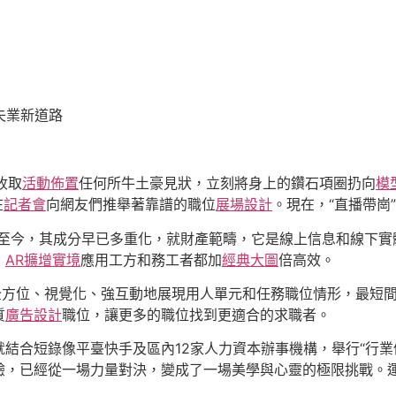
失業新道路
收取
活動佈置
任何所牛土豪見狀，立刻將身上的鑽石項圈扔向
模
在
記者會
向網友們推舉著靠譜的職位
展場設計
。現在，“直播帶崗
長至今，其成分早已多重化，就財產範疇，它是線上信息和線下實
，
AR擴增實境
應用工方和務工者都加
經典大圖
倍高效。
許全方位、視覺化、強互動地展現用人單元和任務職位情形，最短
質
廣告設計
職位，讓更多的職位找到更適合的求職者。
結合短錄像平臺快手及區內12家人力資本辦事機構，舉行“行業
驗，已經從一場力量對決，變成了一場美學與心靈的極限挑戰。