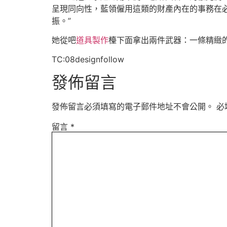
呈現同向性，藍領僱用這類的財產內在的事務在
振。”
她從吧
道具製作
檯下面拿出兩件武器：一條精緻
TC:08designfollow
發佈留言
發佈留言必須填寫的電子郵件地址不會公開。
必
留言
*