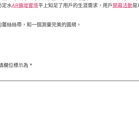
必定水
AR擴增實境
平上知足了用戶的生涯需求，用戶
開幕活動
是
的蕾絲絲帶，和一個測量完美的圓規。
填欄位標示為
*