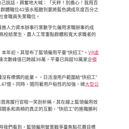
自己說話，興奮地大喊：「天秤！別擔心！我用百
生群體職位42張水瓶聽到要將藍色調成灰度百分之
為社會職員失業職位。
推進人力資本辦事行業數字化僱用求職辦事的成
高校結業生、農人工等重點群體和寬大求職者的
本年初，其發布了藍領僱用平臺“快招工”，
VR虛
達次數峰值已跨越36萬，平臺已與超10萬家企
模
沒有標價的能量。，日活潑用戶範圍給“快招工”
.47億。同時，隨同著用戶粘性的加強，總
大型公
兼首席履行官程一笑剖析稱，其在線上藍領僱用效
關系和高頻的真正的互動，“快招工”的進職勝利
時我們看到，藍領僱用營業戰爭臺焦點花費目標