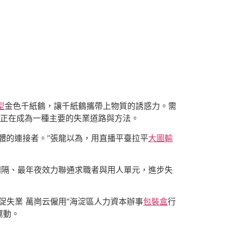
型
金色千紙鶴，讓千紙鶴攜帶上物質的誘惑力。需
”正在成為一種主要的失業道路與方法。
體的連接者。”張龍以為，用直播平臺拉平
大圖輸
間隔、最年夜效力聯通求職者與用人單元，進步失
促失業 萬崗云僱用”海淀區人力資本辦事
包裝盒
行
運動。