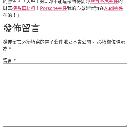
的警告。「天秤！妳…妳不能這樣對待愛妳
藍寶堅尼零件
的
財富
德系車材料
！
Porsche零件
我的心意是實實在
Audi零件
在的！」
發佈留言
發佈留言必須填寫的電子郵件地址不會公開。
必填欄位標示
為
*
留言
*