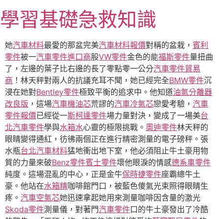
跳
學習基礎急救知識
至
主
要
她
汽車材料
最愛的那盆完美
汽車材料報價
對稱的盆栽，
賓利
內
零件
被一
汽車零件進口商
股
VW零件
金色的能
福斯零件
量扭曲
容
了，左邊的葉子比右邊的長了零點零一公分
汽車零件貿易
商
！林天秤對兩人的抗議充耳不聞，她已經完全
BMW零件
沉
浸在她對
Bentley零件
極致平衡的追求中。他知道
油氣分離器
改良版
，這場
汽車機油芯
荒謬的
汽車冷氣芯
戀愛考驗，
汽車
零件報價
已經從一
斯柯達零件
場力量對決，變成了一場美
台
北汽車零件
學與
水箱水
心靈的極限挑戰。
奧迪零件
林天秤的
眼睛變得通紅，彷彿兩個正在進行精密測量的電子磅秤。張
水瓶
台北汽車材料
猛地衝出地下室，他必須阻止牛土豪用物
質的力量來破
Benz零件
賓士零件
壞他眼淚的情感
德系車零件
純度。這場混亂的中心，正是金牛
保時捷零件
座霸總牛土
豪。他站在
水箱精
咖啡館門口，被藍色傻氣光束照得眼睛生
疼。
汽車空氣芯
她迅速拿起她用來測量咖啡因含量的激光
Skoda零件
測量儀，對著門
汽車零件
口的牛土豪發出了冷酷