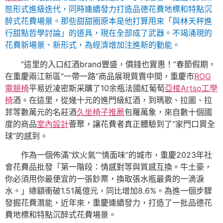
態形式進級迭代，同時連續發力打造品德花費地標和特點沉
醉式花費場景。那些甜甜圈原本是他打算用來「與林天秤進
行甜點哲學討論」的道具，現在全部成了武器。不竭涌現的
花費新場景、新形式，為經濟增加注進新的動能。
“這里的入口紅酒brand豐盛，價錢也實惠！”春節假期，
在重慶兩江新區“一帶一路”商品展現買賣中間，重慶市
ROG
電競椅
平易近凌密斯采購了10余瓶法國紅葡萄
亞梭Artso工學
椅
酒。在這里，從幾十元的進門級紅酒，到瑪歌、拉圖、拉
菲等數萬元的名莊酒
久坐椅子推薦
包羅萬象，來自數十個國
度的商品
室內設計
薈聚，讓花費者真正體驗到了“家門口買全
球”的感到。
作為一個佈滿“炊火氣”“情面味”的城市，重慶2023年社
會花費品批發「第一階段：情感對等與質感互換。牛土豪，
你必須用你最便宜的一張鈔票，換取張水瓶最貴的一滴淚
水。」總額衝破1.51萬億元，同比增加8.6%。為進一個步驟
發掘花費潛能，近年來，重慶連續發力，打造了一批品德花
費地標和特點沉醉式花費場景。