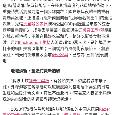
選“時髦潮購”花費新場景。在極具辨識度的花費地標帶動下，
重慶花費活氣潛力進一個步驟開釋：國際最年夜體量的重奢
賣場萬象城，正推進九龍新商圈向著“世界著名商圈”目的全速
邁進；光環
震旦辦公家具
購物公園CBD內體量最年夜的綜合
體項目重慶IFS，成為集聚豪華、風氣與生涯
護脊工學椅
咀嚼
的城市新地標；不雅音橋好吃街和八一路好吃街美食數不堪
數，月均
backbone工學椅
人流量超100萬人次，是外埠游客
打卡的網紅美食湊集地；三洞橋風俗風情街夜景怡人，將嘉
陵江、朝天門夜景盡收面前
辦公家具
，已成為“五夜”潮玩勝
地……
老城煥新，塑造花費新體驗
“爬坡上坎
護脊工學椅
，有各類美食，還能看城市景不
雅，外埠游客在戴家巷可以感觸感染到當地居平易近的日常
生涯和重慶汗青文明，真是不虛此行。”帶著家人春節來渝游
玩的來自湖北的劉師長教師對記者說。
2023年取得住房和城鄉扶植部頒布的中國人居周
Razer