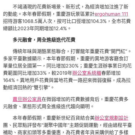
不竭涌現的花費新場景、新形式，為經濟增加注進了新
的動能。本年春節假期，重慶游玩景區累計
ergohuman 111
招待游客1068.5萬人次，按可比口徑增加104.3%，全市花費
總額比2023年同期增加12.4%。
多元融會，周全進級迭代花費
傳統年味與潮酷業態聯合，打響龍年重慶花費“開門紅”。
多家平臺數據顯示，本年春節假期，重慶的異地游客廳食訂
單量位居全國第一，同比增加230%；重慶生涯辦事業日均花
費範圍同比增加33%，較2019年
辦公室系統櫃
春節增加
164%。異地用戶花費與當地花費一路迎來微弱復蘇，成為拉
動經濟回熱的“雙引擎”。
震旦辦公家具
在微弱增加的花費數據背后，重慶花費多
元融會、業態形式周全進級迭代趨向顯明。
本年春節假期，重慶新世紀百貨結合美
辦公室規劃設計
團、民眾點評發布“潮聚中國年”主題促銷運動，經由過程平臺
補助、商家扣頭等多重優惠，為花費者年貨采購供給了多樣