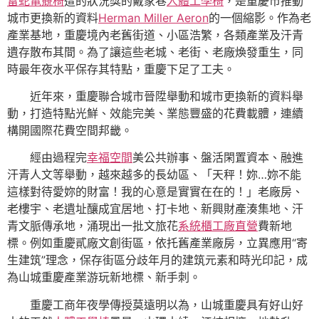
雷蛇電競椅
遭的狀況獎的戴家巷
人體工學椅
，是重慶市推動
城市更換新的資料
Herman Miller Aeron
的一個縮影。作為老
產業基地，重慶境內老舊街道、小區浩繁，各類產業及汗青
遺存散布其間。為了讓這些老城、老街、老廠煥發重生，同
時最年夜水平保存其特點，重慶下足了工夫。
近年來，重慶聯合城市晉陞舉動和城市更換新的資料舉
動，打造特點光鮮、效能完美、業態豐盛的花費載體，連續
構開國際花費空間邦畿。
經由過程完
幸福空間
美公共辦事、盤活閑置資本、融進
汗青人文等舉動，越來越多的長幼區、「天秤！妳…妳不能
這樣對待愛妳的財富！我的心意是實實在在的！」老廠房、
老樓宇、老遺址釀成宜居地、打卡地、新興財產湊集地、汗
青文脈傳承地，涌現出一批文旅花
系統櫃工廠直營
費新地
標。例如重慶貳廠文創街區，依托舊產業廠房，立異應用“寄
生建筑”理念，保存街區分歧年月的建筑元素和時光印記，成
為山城重慶產業游玩新地標、新手刺。
重慶工商年夜學傳授莫遠明以為，山城重慶具有好山好