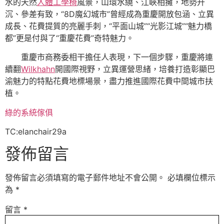
水的天然
人體工學椅
風景，山環水繞、江峽相擁，地勢升
沉、參差有致，“8D魔幻城市”曾經成為重慶開放包涵、立異
成長、花費提質的亮麗手刺，“平面山城”“光影江城”“魅力橋
都”更是付與了“重慶花費”奇特魅力。
重慶市商務委相干擔任人表現，下一個步驟，重慶將連
續翻
Wilkhahn
開國際視野，立異運營思緒，培養打造彰顯巴
渝魅力的特點花費地標場景，盡力推進國際花費中間城市扶
植。
綠的系統傢俱
TC:elanchair29a
發佈留言
發佈留言必須填寫的電子郵件地址不會公開。
必填欄位標示
為
*
留言
*