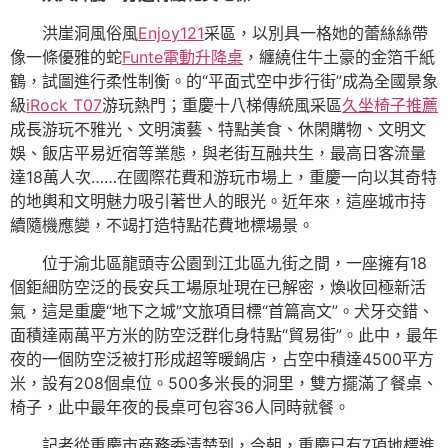
洪崖洞風俗風
Enjoy121
采區，以別具一格她的蕾絲絲帶
像一條優雅的蛇
Funte電動升降桌
，纏繞住牛土豪的金箔千紙
鶴，試圖進行柔性制衡。的“平面式空中步行街”成為全國景象
級
iRock T07
游玩熱門；重慶十八梯傳統風采區
久坐椅子推薦
成長游玩不雅光、文明演藝、特點美食、休閑購物、文明文
娛、飯店平易近宿等業態，與老街互融共生，最高日客流量
達18萬人次……在國際花費和游玩市場上，重慶一向以其奇特
的地輿和文明魅力吸引著世人的眼光。近年來，這座城市持
續隨機應變，不竭打造特點花費地標場景。
位于渝北區龍頭寺公園到江北區九街之間，一座擁有18
個鉅細防空泛的長安兵工場原址現在已解密，煥收回極新活
氣，這是重慶“地下之城”文旅項目標“首篇高文”。犬牙交錯、
面積達兩萬平方米的防空泛群化身特點“貿易街”。此中，最年
夜的一個防空泛被打形成超等暖鍋店，占空中積達4500平方
米，設有208個桌位。500多米長的洞里，雙方擺滿了餐桌、
椅子，此中最年夜的長桌可包容36人同時就餐。
記者從重慶市商務委清楚到，今朝，重慶已有7項地標進