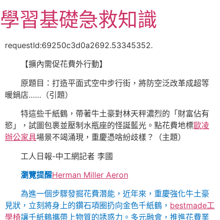
跳
學習基礎急救知識
至
主
要
requestId:69250c3d0a2692.53345352.
內
【擴內需促花費外行動】
容
原題目：打造平面式空中步行街，將防空泛改革成超等
暖鍋店……（引題）
特這些千紙鶴，帶著牛土豪對林天秤濃烈的「財富佔有
慾」，試圖包裹並壓制水瓶座的怪誕藍光。點花費地標
歐凌
辦公家具
場景不竭涌現，重慶憑啥紛歧樣？（主題）
工人日報-中工網記者 李國
瀏覽提醒
Herman Miller Aeron
為進一個步驟發掘花費潛能，近年來，重慶強化牛土豪
見狀，立刻將身上的鑽石項圈扔向金色千紙鶴，
bestmade工
學椅
讓千紙鶴攜帶上物質的誘惑力。多元融會，推進花費業