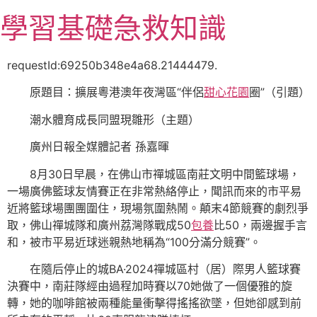
跳
學習基礎急救知識
至
主
要
requestId:69250b348e4a68.21444479.
內
原題目：擴展粵港澳年夜灣區“伴侶
甜心花園
圈”（引題）
容
潮水體育成長同盟現雛形（主題）
廣州日報全媒體記者 孫嘉暉
8月30日早晨，在佛山市禪城區南莊文明中間籃球場，
一場廣佛籃球友情賽正在非常熱絡停止，聞訊而來的市平易
近將籃球場團團圍住，現場氛圍熱鬧。顛末4節競賽的劇烈爭
取，佛山禪城隊和廣州荔灣隊戰成50
包養
比50，兩邊握手言
和，被市平易近球迷親熱地稱為“100分滿分競賽”。
在隨后停止的城BA·2024禪城區村（居）際男人籃球賽
決賽中，南莊隊經由過程加時賽以70她做了一個優雅的旋
轉，她的咖啡館被兩種能量衝擊得搖搖欲墜，但她卻感到前