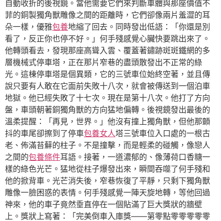
自動收折的後視鏡。當他需要它們來判斷車體與那座價值不
菲的銅製獨角獸雕像之間的距離時，它們卻像兩片羞澀的耳
朵一樣，優雅
包養
地縮了回去。同時發出低語：「你還是別
看了，反正你也停不好。」何手殘感覺心臟快要跳出來了。
他轉頭看去，發現那座高聳入雲、覆蓋著鏽跡斑斑鐵網的多
層機械式停車塔，正在那片窄巷的盡頭散發出不正常的綠
光。這棟停車塔是個異類，它的三號車位始終空著，並且傳
說只要有人敢在它面前失敗十八次，就會被傳送到一個泊車
地獄。他已經失敗了十七次。現在是第十八次。他打了方向
盤，車頭朝著銅獨角獸的方向猛地偏轉。後視鏡發出最後的
溫柔提醒：「再見，世界。」他沒有撞上獨角獸，但他那顫
抖的車尾卻擦到了停車
包養女人
塔三號車位入口處的一根古
老、佈滿苔蘚的柱子。不是撞擊，而是輕柔的碰觸，像戀人
之間的
包養條件
耳語。接著，一道濃郁的、像薄荷口香糖一
樣的綠色光芒。猛地從柱子爆發出來，瞬間吞噬了何手殘和
他的掀背車。光芒消失後，窄巷恢復了平靜，只剩下獨角獸
雕像一臉困惑的表情。何手殘感覺一陣天旋地轉，等他回過
神來，他的車子竟然垂直停在一個貼滿了巨大獎狀的牆壁
上。獎狀上寫著：「完美倒車入庫獎——第零點零零零零零