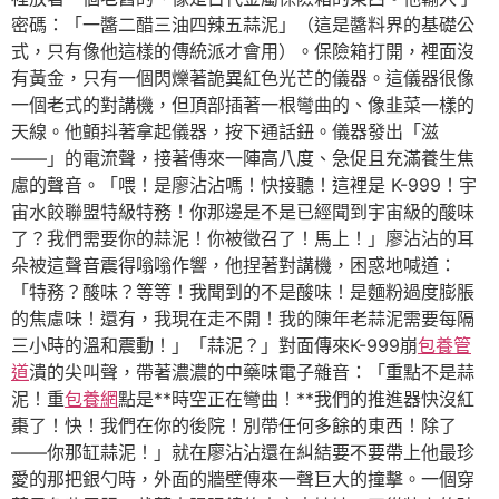
密碼：「一醬二醋三油四辣五蒜泥」（這是醬料界的基礎公
式，只有像他這樣的傳統派才會用）。保險箱打開，裡面沒
有黃金，只有一個閃爍著詭異紅色光芒的儀器。這儀器很像
一個老式的對講機，但頂部插著一根彎曲的、像韭菜一樣的
天線。他顫抖著拿起儀器，按下通話鈕。儀器發出「滋
——」的電流聲，接著傳來一陣高八度、急促且充滿養生焦
慮的聲音。「喂！是廖沾沾嗎！快接聽！這裡是 K-999！宇
宙水餃聯盟特級特務！你那邊是不是已經聞到宇宙級的酸味
了？我們需要你的蒜泥！你被徵召了！馬上！」廖沾沾的耳
朵被這聲音震得嗡嗡作響，他捏著對講機，困惑地喊道：
「特務？酸味？等等！我聞到的不是酸味！是麵粉過度膨脹
的焦慮味！還有，我現在走不開！我的陳年老蒜泥需要每隔
三小時的溫和震動！」「蒜泥？」對面傳來K-999崩
包養管
道
潰的尖叫聲，帶著濃濃的中藥味電子雜音：「重點不是蒜
泥！重
包養網
點是**時空正在彎曲！**我們的推進器快沒紅
棗了！快！我們在你的後院！別帶任何多餘的東西！除了
——你那缸蒜泥！」就在廖沾沾還在糾結要不要帶上他最珍
愛的那把銀勺時，外面的牆壁傳來一聲巨大的撞擊。一個穿