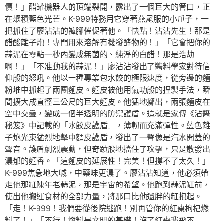
價！」醋罐機器人的頂端裂開，露出了一個巨大的管口，正
在聚積藍色光芒。K-999特務用它穿著燕尾服的小爪子，一
把抓住了廖沾沾的褲腳催促著他。「快點！沾沾先生！那是
醋酸離子炮！專門用來溶解有機發酵物的！」「它會把你的
蒜泥在零點一秒內變成無菌的、純淨的白醋！那是浩劫
啊！」「不准動我的蒜泥！」廖沾沾發出了醬料學家對待信
仰般的怒吼。他以一種專業包水餃的極限速度，從旁邊的麵
粉堆中抓起了兩團麵皮。麵皮被他用氣功般的捏製手法，瞬
間擴大成直徑三公尺的巨大麵皮。他猛地擲出，兩張麵皮在
空中交疊，變成一個半透明的防禦護盾。這就是家傳《沾醬
秘笈》中記載的「水餃皮護盾」，薄韌而充滿彈性。藍色離
子炮光束猛烈地擊中麵皮護盾，發出了一聲像是汽水開蓋的
聲音。護盾劇烈震動，但奇蹟般地擋住了攻擊，只是散發出
濃郁的麵香。「這麵皮的延展性！完美！但撐不了太久！」
K-999焦急地大喊，中藥味更濃了。廖沾沾知道，他必須帶
走他那缸陳年老蒜泥，那是宇宙的希望。他跑到蒜泥缸前，
使出他搬運食材的全部力量，將那口比他還胖的缸抱起。
「走！K-999！我們要從後院逃跑！別再管你的紅棗枸杞燃
料了！」「不行！燃料是文明的基礎！沒了紅棗我飛不