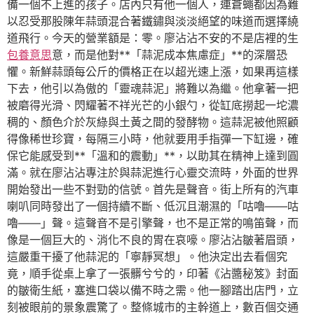
備一個不上進的孩子。店內只有他一個人，連蒼蠅都因為難
以忍受那股陳年蒜頭混合著鐵鏽與淡淡絕望的味道而選擇繞
道飛行。今天的營業額是：零。廖沾沾不安的不是店裡的生
包養意思
意，而是他對**「蒜泥成本焦慮症」**的深層恐
懼。新鮮蒜頭每公斤的價格正在以超光速上漲，如果再這樣
下去，他引以為傲的「靈魂蒜泥」將難以為繼。他拿著一把
被磨得光滑、閃耀著不祥光芒的小銀勺，從缸底撈起一坨濃
稠的、顏色介於灰綠與土黃之間的發酵物。這蒜泥被他照顧
得像稀世珍寶，每隔三小時，他就要用手指彈一下缸邊，確
保它能感受到**「溫和的震動」**，以助其在精神上達到圓
滿。就在廖沾沾專注於與蒜泥進行心靈交流時，外面的世界
開始發出一些不對勁的信號。首先是聲音。街上所有的汽車
喇叭同時發出了一個持續不斷、低沉且潮濕的「咕嚕——咕
嚕——」聲。這聲音不是引擎聲，也不是正常的鳴笛聲，而
像是一個巨大的、消化不良的胃在哀嚎。廖沾沾皺著眉頭，
這嚴重干擾了他蒜泥的「寧靜冥想」。他決定出去看個究
竟，順手從桌上拿了一張髒兮兮的，印著《沾醬秘笈》封面
的皺衛生紙，塞進口袋以備不時之需。他一腳踏出店門，立
刻被眼前的景象震驚了。整條城市的主幹道上，數百個交通