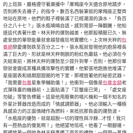
的上班族，嚴格遵守著廣播中「摩羯座今天適合原地踏步，
否則將失去襪子」的指令。數百名西裝筆挺的摩羯座正整齊
地站在原地，他們的鞋子裡裝滿了已經潮濕的淚水。「負百
分之八十七？」張水瓶喃喃自語，感到胃部一陣翻騰，他知
道這代表著什麼。林天秤的運勢越差，他那股積壓已久、無
處安放的單戀能量就會越發瘋狂地實體化。上次林天秤的
包
養網
戀愛運勢跌至百分之二十，張水瓶就發現他的廚房裡長
滿了巨大的、形狀是林天秤側臉的粉紅色蘑菇。他必須在今
天結束前，將林天秤的運勢至少提升到零。否則，他那份單
戀就會變成某種具備攻擊性的實體。他緊張地跑進他堆滿了
星座圖表和過期甜甜圈的地下室，那裡放著他的秘密武器。
「我需要
包養
星象學輔助儀！」他衝到一個像是
包養金額
老
式彈珠臺的機器前，上面貼滿了「巨蟹座已哭」、「處女座
勿碰」等警告標籤。這是他用廢棄的唱片機和一個不知名的
外星計算器改造而成的「情感調節器」。他必須輸入一種極
具感染力的正面情緒作為燃料，來抵抗那負面的運勢波。
「水瓶座的優勢，就是超脫一切的理性與冷靜…才怪！我只
有一腔熱血的傻氣啊！」他絕望地低吼。他看了一眼腳邊。
那裡放著一個他為林天秤準備了兩年的禮物：一個用一萬塊