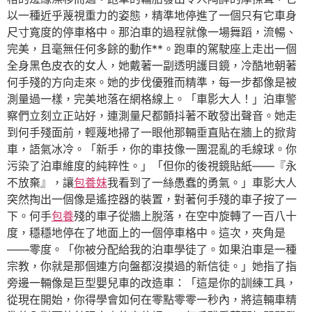
以一種近乎蔑視重力的姿態，精準地停進了一個只有它車身
尺寸寬度的停車格中。那泊車的過程就像一場舞蹈，流暢、
完美，且毫無任何多餘的動作**。跑車的駕駛座上走出一個
全身黑色皮衣的女人，她戴著一副透明護目鏡，冷酷地朝著
何手殘的方向走來。她的步伐優雅而精準，每一步都像是被
測量過一樣，完美地落在網格線上。「車影大人！」泊車警
察們立刻立正站好，連測量尺都顫抖著不敢發出聲音。她走
到何手殘面前，輕蔑地掃了一眼他那輛垂直貼在牆上的掀背
車，語氣冰冷。「新手，你的車技像一團混亂的毛線球。你
污染了泊車維度的純粹性。」「但你的後視鏡貼紙——『永
不放棄』，讓
包養妹
我看到了一絲愚蠢的勇氣。」車影大人
突然掏出一個像是遙控器的裝置，對著何手殘的車子按了一
下。何手
包養
殘的車子從牆上脫落，在空中旋轉了一百八十
度，穩穩地停在了地面上的一個停車格中。這次，夾角是
——零度。「你被分配給我的泊車學徒了。如果泊車是一種
宗教，你就是那個連方向盤都沒摸過的新信徒。」她指了指
旁邊一輛像是巨型嬰兒車的改造車：「這是你的訓練工具，
從現在開始，你得學會如何在零點零零一秒內，將這輛車精