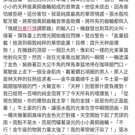
小小的天秤座黃銅齒輪組成的音樂盒。他從未送出，因為害
怕被拒絕。這份害怕，就是純度最高的單戀情感。張水瓶咬
緊牙關，將那個黃銅齒輪音樂盒砸爛，將所有的齒輪都倒入
「情感
包養行情
調節器」的輸入口。機器發出刺耳的尖叫，
接著，彈珠臺上的燈光開始瘋狂閃爍，發出警告。「能量超
載！檢測到極致純粹的單戀能量！目標：提升天秤座運
勢！」在機器的頂部，一個巨大的、像彩虹一樣的光束筆直
地射向天空。然而，就在光束衝出屋頂的一瞬間，一輛塗滿
了金色、裝飾著巨大公牛角的悍馬車猛地停在咖啡館門口。
駕駛座上走下一個全身肌肉、戴著鑽石項圈的男人，那人正
是林天秤的狂熱追求者——金牛座霸總牛土豪。牛土豪一腳
踢開咖啡館的門，大聲宣布：「天秤！別管那什麼負運勢！
我已經用一百噸的純金箔買下了今天所有的壞運氣！」「從
現在開始，你的運勢由我主宰！我的金錢，就是你的正面能
量！」牛土豪的行為，讓張水瓶的光束在空中瞬間扭曲，與
一種夾雜著銅臭味的金色光芒對撞。天空開始下起了荒謬的
雨。雨點不是水，而是閃耀著淚光的小小黃銅齒輪。「不
行！金牛座的物質力量太強了！我的單戀被汙染了！」張水