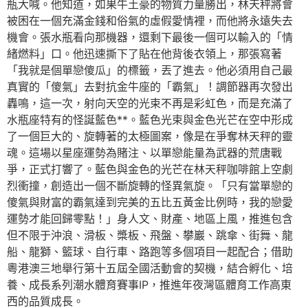
瓶大喊。他知道，如果牛土豪的物質力量勝出，林天秤將會
被困在一個充滿金錢和俗氣的虛假愛情裡，而他將永遠失去
機會。張水瓶看向那機器，還剩下最後一個可以輸入的「情
緒燃料」口。他迅速撕下了貼在他背後衣領上，那張寫著
「我就是個單戀傻瓜」的標籤，丟了進去。他必須用自己最
真實的「傻氣」去對抗金牛座的「霸氣」！調節器再次發出
轟鳴，這一次，射向天空的光束不再是彩虹色，而是充滿了
水瓶座特有的怪誕藍色**。藍色光束與金色光芒在空中形成
了一個巨大的、旋轉著的太極圖案，像是在爭奪林天秤的靈
魂。這場以星座運勢為賭注、以單戀能量為武器的荒唐戰
爭，正式打響了。藍色與金色的光芒在林天秤咖啡館上空劇
烈衝撞，創造出一個不斷旋轉的怪異氣旋。「只有當單戀的
傻氣與財富的霸氣達到完美的五比五黃金比例時，我的戀愛
運勢才能回歸零點！」身人文、財產、地區上風，推進包含
但不限于沖浪、滑板、槳板、飛盤、攀巖、跳傘、街舞、龍
船、龍獅、籃球、自行車、路跑等多個項目一起配合；借助
粵港澳三地舉行第十五屆全國活動會的契機，結合孵化、培
養、成長系列潮水體育賽事IP，推進年夜灣區體育工作高東
西的品質成長。