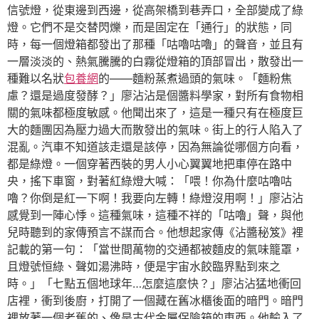
信號燈，從東邊到西邊，從高架橋到巷弄口，全部變成了綠
燈。它們不是交替閃爍，而是固定在「通行」的狀態，同
時，每一個燈箱都發出了那種「咕嚕咕嚕」的聲音，並且有
一層淡淡的、熱氣騰騰的白霧從燈箱的頂部冒出，散發出一
種難以名狀
包養網
的——麵粉蒸煮過頭的氣味。「麵粉焦
慮？還是過度發酵？」廖沾沾是個醬料學家，對所有食物相
關的氣味都極度敏感。他聞出來了，這是一種只有在極度巨
大的麵團因為壓力過大而散發出的氣味。街上的行人陷入了
混亂。汽車不知道該走還是該停，因為無論從哪個方向看，
都是綠燈。一個穿著西裝的男人小心翼翼地把車停在路中
央，搖下車窗，對著紅綠燈大喊：「喂！你為什麼咕嚕咕
嚕？你倒是紅一下啊！我要向左轉！綠燈沒用啊！」廖沾沾
感覺到一陣心悸。這種氣味，這種不祥的「咕嚕」聲，與他
兒時聽到的家傳預言不謀而合。他想起家傳《沾醬秘笈》裡
記載的第一句：「當世間萬物的交通都被麵皮的氣味籠罩，
且燈號恒綠、聲如湯沸時，便是宇宙水餃臨界點到來之
時。」「七點五個地球年…怎麼這麼快？」廖沾沾猛地衝回
店裡，衝到後廚，打開了一個藏在舊冰櫃後面的暗門。暗門
裡放著一個老舊的、像是古代金屬保險箱的東西。他輸入了