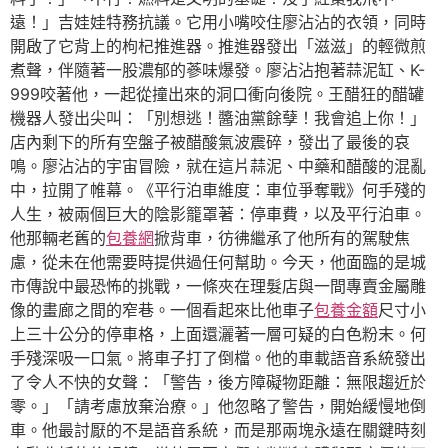
遠！」吉娃娃特務抗議。它用小嘴咬住廖沾沾的衣領，同時
開啟了它背上的枸杞推進器。推進器發出「滋滋」的輕微煎
煮聲，伴隨著一股濃郁的蔘味爆發。廖沾沾抱著蒜泥缸、K-
999咬著他，一起從撞出來的洞口衝向後院。王醋狂的醋罐
機器人發出尖叫：「別想逃！醬油黨餘孽！我會追上你！」
店內剩下的所有空盤子被醋酸氣波震碎，發出了最後的哀
鳴。廖沾沾的宇宙冒險，就在這片蒜泥、中藥和醋酸的混亂
中，拉開了帷幕。《平行泊車維度：車位爭奪戰》何手殘的
人生，被兩個巨大的陰影籠罩著：停車費，以及平行泊車。
他那輛老舊的
包養網
掀背車，彷彿繼承了他所有的駕駛焦
慮，從未在他需要時提供過任何幫助。今天，他面臨的是城
市傳說中最恐怖的挑戰，一條夾在理髮店與一間專賣金屬雕
像的畫廊之間的窄巷。一個看起來比他車子
包養金額
尺寸小
上三十公分的停車格，上面還灑著一層可疑的白色粉末。何
手殘深吸一口氣。將車子打了倒檔。他的車載語音系統發出
了令人不快的女聲：「警告，後方障礙物距離：無限趨近於
零。」「請考慮放棄治療。」他忽略了警告，開始緩慢地倒
車。他最討厭的不是語音系統，而是那兩塊永遠在關鍵時刻