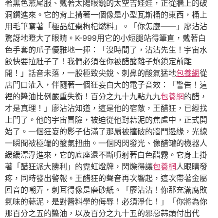
著黑色燕尾服、戴著太陽眼鏡的太空吉娃娃，正從牆上的破
洞鑽進來。它的背上揹著一個像是小型瓦斯桶的東西，桶上
用毛筆寫著「極品紅棗枸杞燃料」。「你怎麼——」廖沾沾
驚訝地瞪大了眼睛。K-999用它的小短腿站得筆直，戴著白
色手套的爪子優雅地一揮：「沒時間了，沾沾先生！宇宙水
餃快要拉肚子了！我們必須在你被醋酸離子炮鎖定前離
開！」話音未落，一股極致尖銳、刺鼻的酸氣猛地
包養網
從
店門口灌入，伴隨著一個狂妄自大的電子音效：「警告！這
裡的醬油比例嚴重失衡！百分之九十九點九九
包養網
的醋，
才是真理！」廖沾沾知道，這是他的宿敵，王醋狂，已經找
上門了。他的宇宙冒險，被迫從他對蒜泥的焦慮中，正式開
始了。一個狂妄的影子佔滿了那扇被撞破的牆門邊緣，光線
一瞬間被極端的酸氣扭曲。一個閃閃發光、像醋罐的機器人
緩緩漂浮進來，它的底座還不斷噴射著白色醋霧。它身上掛
著「醋狂派大勝利」的霓虹燈牌，閃爍得讓
包養網
人眼睛發
疼，同時發出警報。王醋狂的聲音再次響起，這次帶著金屬
回音的嘲弄，刺耳得像是磨砂紙。「廖沾沾！你那充滿腐敗
氣味的蒜泥，是對醬料學的侮辱！必須淨化！」「你將為你
那百分之五的醬油，以及百分之九十五的邪惡蒜頭付出代