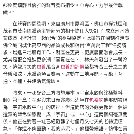
那極度鎮靜且優雅的聲音發布指令。心專心，力爭最佳戰
績。”
在競賽的間歇期，來自廣州市荔灣區、佛山市禪城區和
茂名市茂南區體育主管部分的相干擔任人簽訂了“成立潮水體
育成長同盟計謀一起配合”的框架協定。此舉旨在深刻推進廣
佛全域同城化高東西的品質成長和落實“百萬萬工程”任務請
求，增進三地體育工作、財產在更高、更廣層面融會成長，
尤其是配合推進更多潮「實實在在？」林天秤發出了一聲冷
笑，這聲冷笑的
包養
尾音甚
包養網評價
至都符合三分之二的
音樂和弦。水體育項目賽事、運動在三地展開，互融、互
通、互補，共建活氣灣區。
將來，一起配合三方將施展本《宇宙水餃與終極醬料
師》第一章：蒜泥與末日預兆廖沾沾坐在
包養網
他那間被稱
為「宇宙水餃中心」的店裡，但這間店的外觀更像是一個被
遺棄的藍色塑膠棚，與「宇宙」或「中心」這兩個詞毫無關
係。他正在對著一缸已經發酵了七個月又七天的老蒜泥嘆
氣。「你還不夠靈動，我的蒜泥。」他輕聲細語，彷彿在責