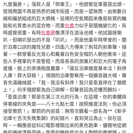
九度偏差。」落款人是「倒車王」。他趕緊從車窗探出頭，
發現周圍不再是熟悉的城市街道，而是一望無際、由無數白
線和編號組成的巨大網格。這裡的空氣聞起來像是新買的輪
胎和劣質香水的混合物，而重
包養
力似乎是隨機變化的，有
時感覺很重，有時
包養網
像漂浮在游泳池裡。他試圖按喇
叭，但喇叭發出的不是「叭叭」，而是他童年時學會的、關
於泊車口訣的魔性兒歌。四面八方傳來了刺耳的剎車聲，接
著，一群穿著反光背心和戴著白色安全帽的人朝他衝來。這
些人手裡拿的不是警棍，而是長長的測量尺和巨大的電子角
度儀，臉上的表情極度嚴肅。「違反泊車維度基本法！斜停
入庫！罪大惡極！」領頭的泊車警察用一個擴音器大喊，聲
音充滿機械感。「我、我沒有斜停！我只是垂直停在了牆壁
上！」何手殘趕緊為自己辯解，但聲音因為恐懼而顫抖。
「垂直泊車？那是在第三次元的行為，在這裡，你的車體與
停車線的夾角是——八十九點七度！按照維度法則，你必須
接受懲罰！」懲罰的內容是：無限次觀看一部名為**《新手
泊車七百次失敗集錦》的紀錄片，直到哭泣為止。就在這
時，一輛像是從科幻電影裡開出來的黑色跑車，優雅地從網
格的邊緣漂移而過。跑車的輪胎發出令人陶醉的摩擦聲，它