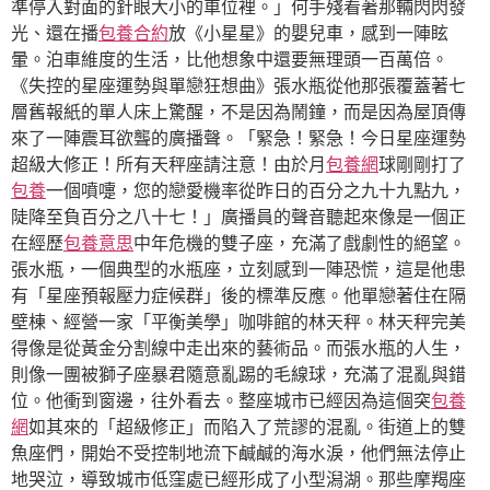
準停入對面的針眼大小的車位裡。」何手殘看著那輛閃閃發
光、還在播
包養合約
放《小星星》的嬰兒車，感到一陣眩
暈。泊車維度的生活，比他想象中還要無理頭一百萬倍。
《失控的星座運勢與單戀狂想曲》張水瓶從他那張覆蓋著七
層舊報紙的單人床上驚醒，不是因為鬧鐘，而是因為屋頂傳
來了一陣震耳欲聾的廣播聲。「緊急！緊急！今日星座運勢
超級大修正！所有天秤座請注意！由於月
包養網
球剛剛打了
包養
一個噴嚏，您的戀愛機率從昨日的百分之九十九點九，
陡降至負百分之八十七！」廣播員的聲音聽起來像是一個正
在經歷
包養意思
中年危機的雙子座，充滿了戲劇性的絕望。
張水瓶，一個典型的水瓶座，立刻感到一陣恐慌，這是他患
有「星座預報壓力症候群」後的標準反應。他單戀著住在隔
壁棟、經營一家「平衡美學」咖啡館的林天秤。林天秤完美
得像是從黃金分割線中走出來的藝術品。而張水瓶的人生，
則像一團被獅子座暴君隨意亂踢的毛線球，充滿了混亂與錯
位。他衝到窗邊，往外看去。整座城市已經因為這個突
包養
網
如其來的「超級修正」而陷入了荒謬的混亂。街道上的雙
魚座們，開始不受控制地流下鹹鹹的海水淚，他們無法停止
地哭泣，導致城市低窪處已經形成了小型潟湖。那些摩羯座