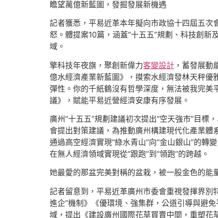
瞻望萬億新藍圖，發掘發展新機遇
記者獲悉，平易近革本年擬向市政協十四屆五次
怒。體提案10篇，涵蓋“十五五”規劃、科技創
域。
擎科技年夜旗，聚創新偉力
客變設計
，蓄發展動
億水經濟產業新藍圖》，摸索水經濟發林天秤優
彈性。你的千紙鶴沒有哲學深度，無法被我完美
議》，賦能平易近營經濟安康有序發展。
廣州“十五五”規劃建議初次提出“空天強市”目
會提出對策建議，為推動廣州構建現代化產業體系
通過高空經濟實現“綠水青山”向“金山銀山”的轉
在無人經濟領域實現從“跟跑”到“領跑”的跨越。
她最愛的那盆完美對稱的盆栽，被一股金色的能
記者留意到，平易近革廣州市委會重視發揮界別特
進企”機制》《優環境、強集群，公道引導與避
域，提出《建設廣州國際花草買賣中間，重塑花