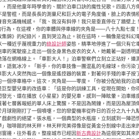
」，而是他童年時學會的、關於泊車口訣的魔性兒歌。四面八方
不是警棍，而是長長的測量尺和巨大的電子角度儀，臉上的表情
聲音充滿機械感。「我、我沒有斜停！我只是垂直停在了牆壁上
的行為，在這裡，你的車體與停車線的夾角是——八十九點七度
失敗集錦》的紀錄片，直到哭泣為止。就在這時，一輛像是從科幻
以一種近乎蔑視重力的
綠設計師
姿態，精準地停進了一個只有它
。跑車的駕駛座上走出一個全身黑色皮衣的女人，她戴著一副透明
地落在網格線上。「車影大人！」泊車警察們立刻立正站好，連
車，語氣冰冷。「新手，你的車技像一團混亂的毛線球。你污染
車影大人突然掏出一個像是遙控器的裝置，對著何手殘的車子按
的一個停車格中。這次，夾角是——零度。「你被分配給我的泊
是巨型嬰兒車的改造車：「這是你的訓練工具，從現在開始，你
閃發光、還在播放《小星星》的嬰兒車，感到一陣眩暈。泊車維
蓋著七層舊報紙的單人床上驚醒，不是因為鬧鐘，而是因為屋頂
於月球剛剛打了一個噴嚏，您的戀愛機率從昨日的百分之九十九
了戲劇性的絕望。張水瓶，一個典型的水瓶座，立刻感到一陣恐
學」咖啡館的林天秤。林天秤完美得像是從黃金分割線中走出來
到窗邊，往外看去。整座城市已經因
新古典設計
為這個突如其來