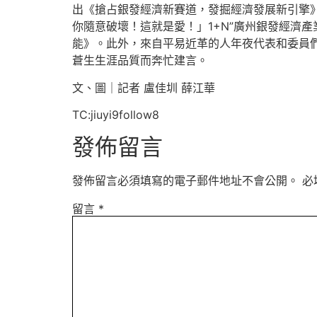
出《搶占銀發經濟新賽道，發掘經濟發展新引擎
你隨意破壞！這就是愛！」1+N”廣州銀發經濟
能》。此外，來自平易近革的人年夜代表和委員
蒼生生涯品質而奔忙建言。
文、圖｜記者 盧佳圳 薛江華
TC:jiuyi9follow8
發佈留言
發佈留言必須填寫的電子郵件地址不會公開。
必
留言
*