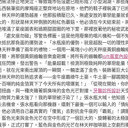
們無法停止地哭泣，導致城市低窪處已經形成了小型潟湖。那些
名西裝筆挺的摩羯座正整齊地站在原地，他們的鞋子裡裝滿了已
。林天秤的運勢越差，他那股積壓已久、無處安放的單戀能量就
大的、形狀是林天秤側臉的粉紅色蘑菇。他必須在今天結束前，
他堆滿了星座圖表和過期甜甜圈的地下室，那裡放著他的秘密武
、「處女座勿碰」等警告標籤。這是他用廢棄的唱片機和一個不
來抵抗那負面的運勢波。「水瓶座的優勢，就是超脫一切的理性
林天秤準備了兩年的禮物：一個用一萬塊小小的天秤座黃銅齒輪
牙關，將那個黃銅齒輪音樂盒砸爛，將所有的齒輪都
loft風室內
瘋狂閃爍，發出警告。「能量超載！檢測到極致純粹的單戀能量
而，就在光束衝出屋頂的一瞬間，一輛塗滿了金色、裝飾著巨大
是林天秤的狂熱追求者——金牛座霸總牛土豪。牛土豪一腳踢開
一百噸的純金箔買下了今天所有的壞運氣！」「從現在開始，你
間扭曲，與一種夾雜著銅臭味的金色光芒對撞。
牙醫診所設計
天
的物質力量太強了！我的單戀被汙染了！」張水瓶大喊。他知道
失去機會。張水瓶看向那機器，還剩下最後一個可以輸入的「情
。他必須用自己最真實的「傻氣」去對抗金牛座的「霸氣」！調
*。藍色光束與金色光芒在空中形成了一個巨大的、旋轉著的太極
戰爭，正式打響了。藍色與金色的光芒在林天秤咖啡館上空劇烈