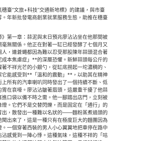
穗臺“文旅+科技”交通新地標》的建議，與市臺
等。年新批發電商創業就業服務生態，助推在穗臺
師》第一章：蒜泥與末日預兆廖沾沾坐在他那間被
詞毫無關係。他正在對著一缸已經發酵了七個月又
個人，連蒼蠅都因為難以忍受那股陳年蒜頭混合著
成本焦慮症」**的深層恐懼。新鮮蒜頭每公斤的
耀著不祥光芒的小銀勺，從缸底撈起一坨濃稠的、
能感受到**「溫和的震動」**，以助其在精神
街上所有的汽車喇叭同時發出了一個持續不斷、低
的胃在哀嚎。廖沾沾皺著眉頭，這嚴重干擾了他蒜
塞進口袋以備不時之需。他一腳踏出店門，立刻被
綠燈。它們不是交替閃爍，而是固定在「通行」的
冒出，散發出一種難以名狀的——麵粉蒸煮過頭的
他聞出來了，這是一種只有在極度巨大的麵團因為
燈。一個穿著西裝的男人小心翼翼地把車停在路中
沾沾感覺到一陣心悸。這種氣味，這種不祥的「咕