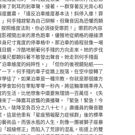
傳來了刺耳的剎車聲，接著，一群穿著反光背心和
極度嚴肅。「違反泊車維度基本法！斜停入庫！罪
！」何手殘趕緊為自己辯解，但聲音因為恐懼而顫
！按照維度法則，你必須接受懲罰！」懲罰的內容
電影裡開出來的黑色跑車，優雅地從網格的邊緣漂
車身尺寸寬度的停車格中。那泊車的過程就像一場
護目鏡，冷酷地朝著何手殘的方向走來。她的步伐
測量尺都顫抖著不敢發出聲音。她走到何手殘面
了泊車維度的純粹性。」「但你的後視鏡貼紙——
了一下。何手殘的車子從牆上脫落，在空中旋轉了
車學徒了。如果泊車是一種宗教，你就是那個連方
得學會如何在零點零零一秒內，將這輛車精準停入
度的生活，比他想象中還要無理頭一百萬倍。《失
傳來了一陣震耳欲聾的廣播聲。「緊急！緊急！今
點九，陡降至負百分之八十七！」廣播員的聲音聽
慌，這是他患有「星座預報壓力症候群」後的標準
的藝術品。而張水瓶的人生，則像一團被獅子座暴
的「超級修正」而陷入了荒謬的混亂。街道上的雙