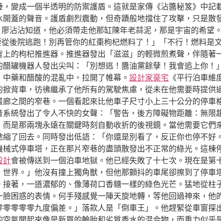
疊，變成一個半透明的防禦護盾。這就是家傳《沾醬秘笈》中記
水開蓋的聲音。護盾劇烈震動，但奇蹟般地擋住了攻擊，只是散
了。廖沾沾知道，他必須帶走他那缸陳年老蒜泥，那是宇宙的希望
們要從後院逃跑！別再管你的紅棗枸杞燃料了！」「不行！燃料是
上的枸杞推進器。推進器發出「滋滋」的輕微煎煮聲，伴隨著一股
的醋罐機器人發出尖叫：「別想逃！醬油黨餘孽！我會追上你！
、中藥和醋酸的混亂中，拉開了帷幕。
設計家豪宅
《平行泊車維
的掀背車，彷彿繼承了他所有的駕駛焦慮，從未在他需要時提供
畫廊之間的窄巷。一個看起來比他車子尺寸小上三十公分的停車
音系統發出了令人不快的女聲：「警告，後方障礙物距離：無限
，而是那兩塊永遠在關鍵時刻自動收折的後視鏡。當他需要它們
地縮了回去。同時發出低語：「你還是別看了，反正你也停不好
機械式停車塔，正在那片窄巷的盡頭散發出不正常的綠光。這棟
設計
會被傳送到一個泊車地獄。他已經失敗了十七次。現在是第
，世界。」他沒有撞上獨角獸，但他那顫抖的車尾卻擦到了停車
。接著，一道濃郁的、像薄荷口香糖一樣的綠色光芒。猛地從柱
一臉困惑的表情。何手殘感覺一陣天旋地轉，等他回過神來，他
零零零零零九度偏差。」落款人是「倒車王」。他趕緊從車窗探
的空氣聞起來像是新買的輪胎和劣質香水的混合物，而重力似乎