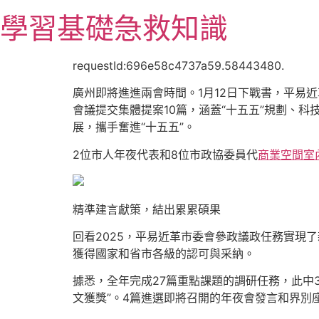
跳
學習基礎急救知識
至
主
要
requestId:696e58c4737a59.58443480.
內
廣州即將進進兩會時間。1月12日下戰書，平易
容
會議提交集體提案10篇，涵蓋“十五五”規劃、
展，攜手奮進“十五五”。
2位市人年夜代表和8位市政協委員代
商業空間室
精準建言獻策，結出累累碩果
回看2025，平易近革市委會參政議政任務實現
獲得國家和省市各級的認可與采納。
據悉，全年完成27篇重點課題的調研任務，此中
文獲獎”。4篇進選即將召開的年夜會發言和界別