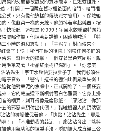
間萬物的交通都被麵皮的氣味籠罩，且燈號恒綠、
後廚，打開了一個藏在舊冰櫃後面的暗門。暗門裡
礎公式，只有像他這樣的傳統派才會用）。保險箱
曲的、像韭菜一樣的天線。他顫抖著拿起儀器，按
快接聽！這裡是 K-999！宇宙水餃聯盟特級特
震得嗡嗡作響，他捏著對講機，困惑地喊道：「特
三小時的溫和震動！」「蒜泥？」對面傳來K-
快沒紅棗了！快！我們在你的後院！別帶任何多餘的
壁傳來一聲巨大的撞擊。一個穿著黑色燕尾服、戴
上用毛筆寫著「極品紅棗枸杞燃料」。「你怎麼
，沾沾先生！宇宙水餃快要拉肚子了！我們必須在
的電子音效：「警告！這裡的醬油比例嚴重失衡！
被迫從他對蒜泥的焦慮中，正式開始了。一個狂妄
進來，它的底座還不斷噴射著白色醋霧。它身上掛
回音的嘲弄，刺耳得像是磨砂紙。「廖沾沾！你那
十五的邪惡蒜頭付出代價！」醋罐機器人的頂端裂
廖沾沾的褲腳催促著他。「快點！沾沾先生！那是
劫啊！」「不准動我的蒜泥！」廖沾沾發出了醬料
皮被他用氣功般的捏製手法，瞬間擴大成直徑三公