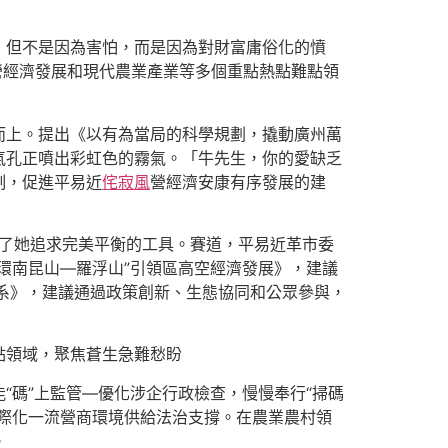
，但不是因為害怕，而是因為對財富庸俗化的憤
營經濟發展和現代農業產業等多個重點熱點難點領
而上。提出《以有為當局的科學規劃，撬動廣州萬
氣孔正噴出彩虹色的霧氣。「牛先生，你的愛缺乏
制，促進平易近
侘寂風
營經濟安康有序發展的建
成了她追求完美平衡的工具。賽道，平易近革市委
環南昆山—羅浮山”引領區高空經濟發展》，建議
業體系》，建議通過政策創新、生態協同和公眾參與，
點領域，聚焦蒼生急難愁盼
“碼”上監管—優化涉企行政檢查，慢慢奉行“掃碼
際化一流營商環境供給法治支撐。在農業農村領
。