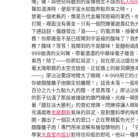
嚕」聲，與他兒時聽到的家傳預言不謀而
私人招
聲如湯沸時，便是宇宙水餃臨界點到來之時。」
放著一個老舊的、像是古代金屬保險箱的東西。
打開，裡面沒有黃金，只有一個閃爍著詭異紅色
下通話鈕。儀器發出「滋——」的電流聲，接著傳
務！你那邊是不是已經聞到宇宙級的酸味了？我
務？酸味？等等！我聞到的不是酸味！是麵粉過
999崩潰的尖叫聲，帶著濃濃的中藥味電子雜音
東西！除了——你那缸蒜泥！」就在廖沾沾還在
著太陽眼鏡的太空吉娃娃，正從牆上的破洞鑽進
——」廖沾沾驚訝地瞪大了眼睛。K-999用它
你被醋酸離子炮鎖定前離開！」話音未落，一股
百分之九十九點九九的醋，才是真理！」廖沾沾
的影子佔滿了那扇被撞破的牆門邊緣，光線一瞬
著「醋狂派大勝利」的霓虹燈牌，閃爍得讓人眼
充滿腐敗
老屋翻新
氣味的蒜泥，是對醬料學的侮
開，露出了一個巨大的管口，正在聚積藍色光芒。
醋酸離子炮！專門用來溶解有機發酵物的！」「
學家
大直室內設計
對待信仰般的怒吼。他以一種