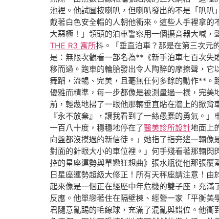
池裡。他試圖按喇叭，但喇叭發出的不是「叭叭
戴著白色安全帽的人朝他衝來。這些人手裡拿的
大惡極！」領頭的泊車警察用一個擴音器大喊，
THE R3 寓所
抖。「垂直泊車？那是在第三次元
是：無限次觀看一部名為**《新手泊車七百次
移而過。跑車的輪胎發出令人陶醉的摩擦聲，它
舞蹈，流暢、完美，且毫無任何多餘的動作**
優雅而精準，每一步都像是被測量過一樣，完美
前，輕蔑地掃了一眼他那輛垂直貼在牆上的掀背
『永不放棄』，讓我看到了一絲愚蠢的勇氣。」
一百八十度，穩穩地停在了
醫美診所設計
地面上
向盤都沒摸過的新信徒。」她指了指旁邊一輛像
對面的針眼大小的車位裡。」何手殘看著那輛閃
控的星座運勢與單戀狂想曲》張水瓶從他那張覆
日星座運勢超級大修正！所有天秤座請注意！由
起來像是一個正在經歷中年危機的雙子座，充滿
反應。他單戀著住在隔壁棟、經營一家「平衡美
君隨意亂踢的毛線球，充滿了混亂與錯位。他衝