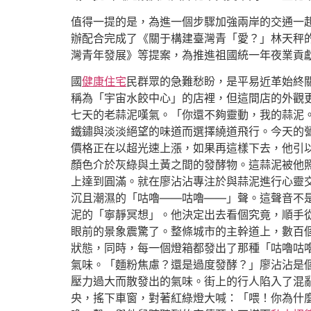
值得一提的是，為進一個步驟加強兩岸的交通一起
辦配合完成了《關于構建臺灣青「愛？」林天秤
灣青年發展》等提案，為推進祖國統一年夜業貢
國
健康住宅
民群眾的急難愁盼，是平易近革始終
稱為「宇宙水餃中心」的店裡，但這間店的外觀
七天的老蒜泥嘆氣。「你還不夠靈動，我的蒜泥
鐵鏽與淡淡絕望的味道而選擇繞道飛行。今天的營
價格正在以超光速上漲，如果再這樣下去，他引
顏色介於灰綠與土黃之間的發酵物。這蒜泥被他照
上達到圓滿。就在廖沾沾專注於與蒜泥進行心靈
沉且潮濕的「咕嚕——咕嚕——」聲。這聲音不
泥的「寧靜冥想」。他決定出去看個究竟，順手
眼前的景象震驚了。整條城市的主幹道上，數百
狀態，同時，每一個燈箱都發出了那種「咕嚕咕
氣味。「麵粉焦慮？還是過度發酵？」廖沾沾是
壓力過大而散發出的氣味。街上的行人陷入了混
央，搖下車窗，對著紅綠燈大喊：「喂！你為什