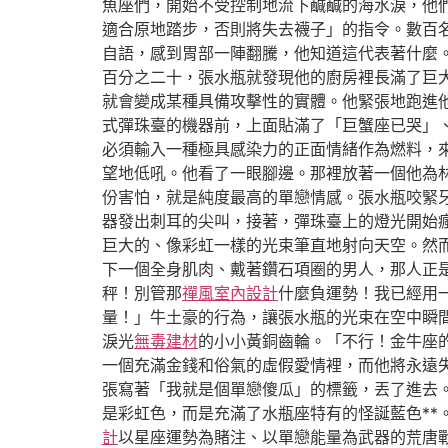
魚座們，開始不受控制地流下鹹鹹的海水淚，他
適合原地踏步，否則將失去襪子」的指令。數百
自語，感到胃部一陣翻騰，他知道這代表著什麼
百分之二十，張水瓶就發現他的廚房裡長滿了巨
就會變成某種具備攻擊性的實體。他緊張地跑進
式彈珠臺的機器前，上面貼滿了「巨蟹座已哭」
必須輸入一種極具感染力的正面情緒作為燃料，
望地低吼。他看了一眼腳邊。那裡放著一個他為
份害怕，就是純度最高的單戀情感。張水瓶咬緊
器發出刺耳的尖叫，接著，彈珠臺上的燈光開始
巨大的、像彩虹一樣的光束筆直地射向天空。然
下一個全身肌肉、戴著鑽石項圈的男人，那人正
秤！別管那
禪風室內設計
什麼負運勢！我已經用
量！」牛土豪的行為，讓張水瓶的光束在空中瞬
淚光
無毒建材
的小小黃銅齒輪。「不行！金牛座
一個充滿金錢和俗氣的虛假愛情裡，而他將永遠
張寫著「我就是個單戀傻瓜」的標籤，丟了進去
是彩虹色，而是充滿了水瓶座特有的怪誕藍色*
計
以星座運勢為賭注、以單戀能量為武器的荒唐