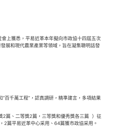
者從會上獲悉，平易近革本年擬向市政協十四屆五次
濟發展和現代農業產業等領域，旨在凝集聰明話發
”和“百千萬工程”，認真調研，精準建言，多項結果
獎2篇、二等獎2篇，三等獎和優秀獎各三篇 ）征
，2篇平易近革中心采用、64篇獲市政協采用。