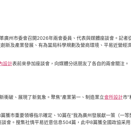
近革廣州市委會召開2026年兩會委員、代表與媒體座談會。記
科技創新及產業發展、有為當局科學規劃及營商環境、平易近營經
內設計
表前來參加座談會，向媒體分送朋友了各自的兩會關注。
了新衝破、展現了新氣象。聚焦“產業第一、制造業立
會所設計
市
3篇獲市重要領導指示確定、10篇在“我為廣州發展獻一策（一等
座談會。搜集社情平易近意信息504篇，此中8篇獲全國政協采用