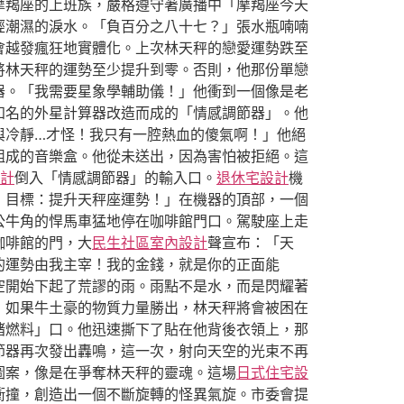
摩羯座的上班族，嚴格遵守著廣播中「摩羯座今天
經潮濕的淚水。「負百分之八十七？」張水瓶喃喃
會越發瘋狂地實體化。上次林天秤的戀愛運勢跌至
將林天秤的運勢至少提升到零。否則，他那份單戀
器。「我需要星象學輔助儀！」他衝到一個像是老
知名的外星計算器改造而成的「情感調節器」。他
與冷靜…才怪！我只有一腔熱血的傻氣啊！」他絕
組成的音樂盒。他從未送出，因為害怕被拒絕。這
設計
倒入「情感調節器」的輸入口。
退休宅設計
機
！目標：提升天秤座運勢！」在機器的頂部，一個
公牛角的悍馬車猛地停在咖啡館門口。駕駛座上走
咖啡館的門，大
民生社區室內設計
聲宣布：「天
的運勢由我主宰！我的金錢，就是你的正面能
空開始下起了荒謬的雨。雨點不是水，而是閃耀著
，如果牛土豪的物質力量勝出，林天秤將會被困在
緒燃料」口。他迅速撕下了貼在他背後衣領上，那
節器再次發出轟鳴，這一次，射向天空的光束不再
圖案，像是在爭奪林天秤的靈魂。這場
日式住宅設
衝撞，創造出一個不斷旋轉的怪異氣旋。市委會提