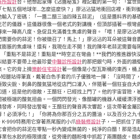
待所設計
合。他想起家傳《沾醬秘笈》裡記載的第一句：「當世
「七點五個地球年…怎麼這麼快？」廖沾沾猛地衝回店裡，衝到
他輸入了密碼：「一醬二醋三油四辣五蒜泥」（這是醬料界的基
光芒的儀器。這儀器很像一個老式的對講機，但頂部插著一根彎
來一陣高八度、急促且充滿養生焦慮的聲音。「喂！是廖沾沾嗎！
們需要你的蒜泥！你被徵召了！馬上！」廖沾沾的耳朵被這聲音
度膨脹的焦慮味！還有，我現在走不開！我的陳年老蒜泥需要每隔
：「重點不是蒜泥！重點是**時空正在彎曲！**我們的推進器
糾結要不要帶上他最珍愛
中醫診所設計
的那把銀勺時，外面的牆
來。它的背上揹
樂齡住宅設計
著一個像是小型瓦斯桶的東西，桶
的小短腿站得筆直，戴著白色手套的爪子優雅地一揮：「沒時間了
極致尖銳、刺鼻的酸氣猛地從店門口灌入，伴隨著一個狂妄自大
知道，這是他的宿敵，王醋狂，已經找上門了。他的宇宙冒險，
間被極端的酸氣扭曲。一個閃閃發光、像醋罐的機器人緩緩漂浮
睛發疼，同時發出警報。王醋狂的聲音再次響起，這次帶著金屬
辱！必須淨化！」「你將為你那百分之五的醬油，以及百分之九
K-999特務用它穿著燕尾服的小爪
綠裝修設計
子，一把抓住了
它會把你的蒜泥在零點一秒內變成無菌的、純淨的白醋！那是浩
專業包水餃的極限速度，從旁邊的麵粉堆中抓起了兩團麵皮。麵