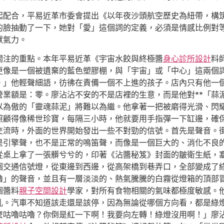
配合，平易近革市委會提出《以年夜沙頭航空歷史為紐帶，構筑
的臉抽動了一下，她對「愛」這個詞的定義，必須是情感比例對
獻氣力。
關注的重點。本年平易近革《宇宙水餃與終極醬
身心診所設計
料
更像是一個被遺棄的藍色塑膠棚，與「宇宙」或「中心」這兩個
。」他輕聲細語，彷彿在責備一個不上進的孩子。店內只有他一
業額是：零。廖沾沾不安的不是店裡的生意，而是他對**「蒜泥
以為傲的「靈魂蒜泥」將難以為繼。他拿著一把被磨得光滑、閃
顧得像稀世珍寶，每隔三小時，他就要用手指彈一下缸邊，確保它
交流時，外面的世界開始發出一些不對勁的信號。首先是聲音。
是引擎聲，也不是正常的鳴笛聲，而像是一個巨大的、消化不良
從桌上拿了一張髒兮兮的，印著《沾醬秘笈》封面的皺衛生紙，
個交通信號燈，從東邊到西邊，從高架橋到巷弄口，全部變成了
嚕」的聲音，並且有一層淡淡的、熱氣騰騰的白霧從燈箱的頂部
個醬料
親子空間設計
學家，對所有食物相關的氣味都極度敏感。
亂。汽車不知道該走還是該停，因為無論從哪個方向看，都是綠
麼咕嚕咕嚕？你倒是紅一下啊！我要向左轉！綠燈沒用啊！」廖