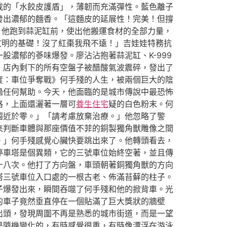
載的「水餃皮護盾」，薄韌而充滿彈性。藍色離子
發出濃郁的麵香。「這麵皮的延展性！完美！但撐
。他跑到蒜泥缸前，使出他搬運食材的全部力量，
文明的基礎！沒了紅棗我飛不遠！」吉娃娃特務抗
濃郁的蔘味爆發。廖沾沾抱著蒜泥缸、K-999
」店內剩下的所有空盤子被醋酸氣波震碎，發出了
度：車位爭奪戰》何手殘的人生，被兩個巨大的陰
過任何幫助。今天，他面臨的是城市傳說中最恐怖
格，上面還灑著一層可
養生住宅
疑的白色粉末。何
趨近於零。」「請考慮放棄治療。」他忽略了警
來判斷車體與那座價值不菲的銅製獨角獸雕像之間
。」何手殘感覺心臟快要跳出來了。他轉頭看去，
停車塔是個異類，它的三號車位始終空著，並且傳
十八次。他打了方向盤，車頭朝著銅獨角獸的方向
塔三號車位入口處的一根古老、佈滿苔蘚的柱子。
子爆發出來，瞬間吞噬了何手殘和他的掀背車。光
的車子竟然垂直停在一個貼滿了巨大獎狀的牆壁
出頭，發現周圍不再是熟悉的城市街道，而是一望
是隨機變化的，有時感覺很重，有時像漂浮在游泳