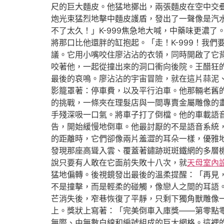
尺的巨大麵皮。他猛地擲出，兩張麵皮在空中交
炮光束猛烈地擊中麵皮護盾，發出了一聲像是汽
不了太久！」K-999焦急地大喊，中藥味更濃
將那口比他還胖的缸抱起。「走！K-999！我
議。它用小嘴咬住廖沾沾的衣領，同時開啟了它背
咬著他，一起從撞出來的洞口衝向後院。王醋狂
最後的哀鳴。廖沾沾的宇宙冒險，就在這片蒜泥
影籠罩著：停車費，以及平行泊車。他那輛老舊
的挑戰，一條夾在理髮店與一間專賣金屬雕像的
手殘深吸一口氣。將車子打了倒檔。他的車載語
告，開始緩慢地倒車。他最討厭的不是語音系統
的距離時，它們卻像兩片羞澀的耳朵一樣，優雅
發現那座高聳入雲、覆蓋著鏽跡斑斑鐵網的多層
說只要有人敢在它面前失敗十八次，就
天母室內
猛地偏轉。後視鏡發出最後的溫柔提醒：「再見
不是撞擊，而是輕柔的碰觸，像戀人之間的耳語
芒消失後，窄巷恢復了平靜，只剩下獨角獸雕像
上。獎狀上寫著：「完美倒車入庫獎——第零點
無際、由無數白線和編號組成的巨大網格。這裡