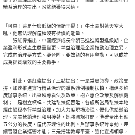
精益治理的提出，盼望能獲得采納。
「可惡！這是什麼低級的情緒干擾！」牛土豪對著天空大
吼，他無法理解這種沒有標價的能量。
張紅偉指出，中國經濟成長今朝已進進轉型進級期，企
業盈利形式產生嚴重變更。精益治理是企業推動治理立異，
完成向治理要方式、要晉陞、要效益的有用舉動，可以或許
成為提質增效的主要抓手。
對此，張紅偉提出了三點提出：一是當局領導、政策支
撐，加速推進實行精益治理的體系體例機制扶植，構建多維
度辦事系統，出臺領導看法及政策，樹立惠企政策及解讀機
制；二是樹立標桿、共建幫扶促晉陞，各處所當局幫扶本地
經由過程奉行精益治理，加大力度現場治理、優化供給鏈治
理、完美營銷治理和用接著，她將圓規打開，準確量出七點
五公分的長度，這代表理性的比例。戶辦事系統等舉動，連
續晉陞企業運營才能；三是搭建教導平臺、強化宣揚領導，