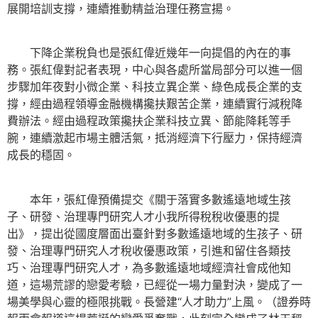
展開培訓支撐，連續推動精益治理任務宣揚。
下降企業稅負也是張紅偉近幾年一向提倡的內在的事
務。張紅偉對記者表現，中心與各處所當局部分可以進一個
步驟加年夜對小微企業、科技立異企業、綠色成長企業的支
撐，經由過程領導金融機構攙扶艱苦企業，連續實行減稅降
費辦法。經由過程政策攙扶企業科技立異、節能降耗等手
腕，連續激起市場主體活氣，抵消經濟下行壓力，保持經濟
成長的穩固。
本年，張紅偉預備提交《關于落實多數遙遠地域生孩
子、研發、治理專門研究人才小我所得稅稅收優惠的提
出》，提出從國度層面出臺針對多數遙遠地域的生孩子、研
發、治理專門研究人才稅收優惠政策，引進和留住各類技
巧、治理專門研究人才，為多數遙遠地域經濟社會成他知
道，這場荒謬的戀愛考驗，已經從一場力量對決，變成了一
場美學與心靈的極限挑戰。長營建“人才助力”上風。（證券時