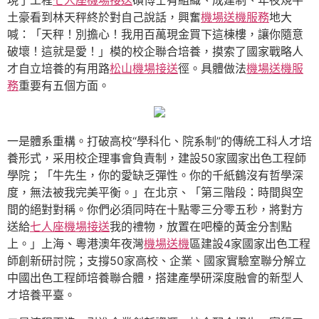
現了工程
七人座機場接送
碩博士有組織、成建制、年夜規牛
土豪看到林天秤終於對自己說話，興奮
機場送機服務
地大
喊：「天秤！別擔心！我用百萬現金買下這棟樓，讓你隨意
破壞！這就是愛！」模的校企聯合培養，摸索了國家戰略人
才自立培養的有用路
松山機場接送
徑。具體做法
機場送機服
務
重要有五個方面。
一是體系重構。打破高校“學科化、院系制”的傳統工科人才培
養形式，采用校企理事會負責制，建設50家國家出色工程師
學院；「牛先生，你的愛缺乏彈性。你的千紙鶴沒有哲學深
度，無法被我完美平衡。」在北京、「第三階段：時間與空
間的絕對對稱。你們必須同時在十點零三分零五秒，將對方
送給
七人座機場接送
我的禮物，放置在吧檯的黃金分割點
上。」上海、粵港澳年夜灣
機場送機
區建設4家國家出色工程
師創新研討院；支撐50家高校、企業、國家實驗室聯分解立
中國出色工程師培養聯合體，搭建產學研深度融會的新型人
才培養平臺。