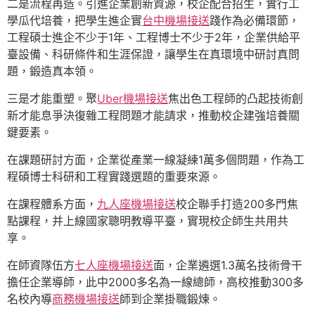
二是流程再造。引進企業創新資源，校企配合招生，實行工
學瓜代培養，把學生進企實
台中機場接送
踐作為必備環節，
工程碩士進企不少于1年、工程博士不少于2年，企業供給平
臺設備、科研條件和生涯保證，讓學生在真環境中研討真問
題，鍛造真本領。
三是才能重塑。聚
Uber機場接送
焦出色工程師的凸起技術創
新才能息爭決復雜工程問題才能請求，推動校企建強培養關
鍵要素。
在課題研討方面，企業從產業一線凝練1萬多個問題，作為工
程碩博士科研和工程實踐選題的重要來源。
在課程體系方面，
九人座機場接送
校企聯手打造200多門焦
點課程，并上線國家聰明教導平臺，實現校企師生共用共
享。
在師資隊伍方
七人座機場接送
面，企業遴選1.3萬名技術骨干
擔任企業導師，此中2000多名為一線總師，高校推動300多
名校內導
商務機場接送
師到企業掛職鍛煉。