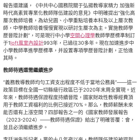
報告還建議，《中共中心國務院關于弘揚教導家精力 加強新
時代高素質專業化教師隊伍建設的意見》中明確提出“強化高
層次教師培養，為幼兒園、小學重點培養本科及以上層次教
師，中學教師培養慢慢實現以研討生層次為主。實施教師學
歷晉陞計劃”，可是現行中小學
空間心理學
教師學歷標準制訂
于1
loft風室內設計
993年，已過往30多年。現在加速進步中
小學教師準進學歷標準，并設置專項學歷晉陞計劃，正恰逢
其時。
教師待遇還需繼續進步
“義務教導教師均勻工資支出程度不低于當地公務員”——這一
政策目標在全國一切縣級行政區已于2020年末周全實現。近
年來，教師待遇保證程度持續晉陞，國家財政性教導經費頂
用于教師工資福利的比例已接近70%。那么，教師薪酬未來
能否還有上漲空間？四部報告之一的《國家教師發展報告
（2023-2024）——教師待遇保證》給出了明確答覆：會，
並且必須繼續進步。
李廷洲告訴記者，黨的十八年夜以來，教師隊伍建設被提到