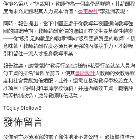
僅排名第八。“這說明，教師作為一個高學歷群體，其薪酬程
度尚未充足體現其人力資本價值。
豪宅設計
”李廷洲表現。
同時，報告提出，當下中國正處于從教導年夜國邁向教導強
國的關鍵時期。教師薪酬定價的邏輯正在發生最基礎性轉變
——從“吸引足夠數量的教師”轉向“吸引更高質量的教師”。這
意味著，教師薪酬程度必須具有更強的內部競爭力，才幹吸
引和留住一流人才投身教導事業。
報告建議，應慢慢將“教導行業在城鎮非私營行業就業人員均
勻工資的排名”晉陞至前五，使其
會所設計
與教師的受教導程
度和社會貢獻加倍婚配。此外，還需在基礎教導學校設立人
才項目，向鄉村和單薄學校傾斜，并通過績效工資、職稱評
聘等軌制改造，激發教師隊伍活氣。
TC:jiuyi9follow8
發佈留言
發佈留言必須填寫的電子郵件地址不會公開。
必填欄位標示