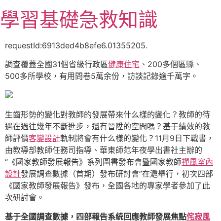
跳
學習基礎急救知識
至
主
要
requestId:6913ded4b8efe6.01355205.
內
調查覆蓋全國31個省級行政區
健康住宅
、200多個區縣、
容
500多所學校，有用問卷5萬余份，訪談記錄逾千萬字。
生齒形勢的變化對教師的發展帶來什么樣的變化？教師的待
遇在過往幾年不斷進步，還有晉陞的空間嗎？基于績效的教
師評價
客變設計
軌制將會有什么樣的變化？11月9日下戰書，
由教導部教師任務司指導、華東師范年夜學出書社主辦的
“《國家教師發展報告》系列圖書發布會暨國家教師
禪風室內
設計
發展調查數據（首期）發布研討會”在滬舉行，初次四部
《國家教師發展報告》發布，全國各地的專家學者參加了此
次研討會。
基于全國調查數據，四部報告系統回應教師發展焦點
侘寂風