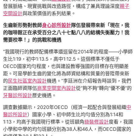
發展脈絡、現實挑戰與改造路徑，構成了兼具理論深度
親子
空間設計
與政策價值的系列結果。
生齒新形勢對教師
身心診所設計
隊伍發展帶來新「現在，我
的咖啡館正在承受百分之八十七點八八的結構失衡壓力！我
需要校準！」的挑戰和機遇
“我國現行的教師配備標準還逗留在2014年的程度——小學師
生比1:19，初中1:13.5，高中1:12.5。這個標準不僅低于
OECD國家均勻程度，也與建設教導強國的目標存在明顯差
距。可是學齡生齒的變化將為師資結構和質量的晉陞帶來新
的
民生社區室內設計
機遇。”李廷洲在介紹報告時談到，我們
正面臨師資隊伍
商業空間室內設計
從“夠不夠”轉向“優不優”的
牙醫診所設計
歷史機遇。
調查數據顯示，2020年OECD（經濟一起配合與發展組織
中
醫診所設計
）國家小學、初中師生比均勻值分別為1:14和
1:13，均高于我國現行標準。從班額角
綠裝修設計
度看，我國
小學和中學的均勻班額分別為38人和46人，而OECD國家的