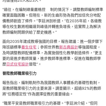
均值僅為20人和23人。
“過往，在編制總量嚴格控 制的情況下，調整教師編制標準
確實面臨困難。但現在，新的生齒形勢為我們加倍充分地配
備教師創造了條件。”李廷洲剖析道，“在2035年前，各級教
導在校生數將相繼達到峰值并轉進負增長，這實際上為解決
教師編制問題供給了歷史機遇。”
面向2035年建成教導強國的目標，報告建議：進一個步驟下
降班額標準
養生住宅
；參照世界教
新古典設計
導強國程度，
及時調整教師配備標準，為實施個性化教學創造條件，“更主
要的是進步教師質量，進步教師準進標準、促進在職教師學
歷
日式住宅設計
晉陞”。
晉陞教師職業吸引力
報告指出，編制軌制作為我國教師人事體系的基礎性軌制，
是教師職業吸引力的主要來源。調查顯示，超過92%的教師
將“任務穩定性”作為選擇從教的重要緣由。
“職業平安是教師職業吸引力的基礎。”李廷洲介紹，“但同