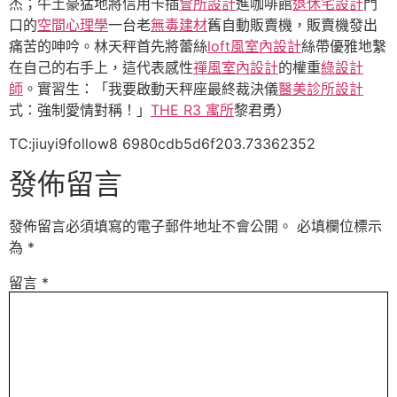
杰；牛土豪猛地將信用卡插
會所設計
進咖啡館
退休宅設計
門
口的
空間心理學
一台老
無毒建材
舊自動販賣機，販賣機發出
痛苦的呻吟。林天秤首先將蕾絲
loft風室內設計
絲帶優雅地繫
在自己的右手上，這代表感性
禪風室內設計
的權重
綠設計
師
。實習生：「我要啟動天秤座最終裁決儀
醫美診所設計
式：強制愛情對稱！」
THE R3 寓所
黎君勇）
TC:jiuyi9follow8 6980cdb5d6f203.73362352
發佈留言
發佈留言必須填寫的電子郵件地址不會公開。
必填欄位標示
為
*
留言
*