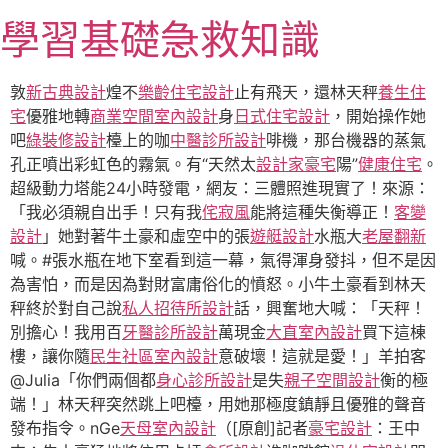
跳
學習基礎急救知識
至
主
要
敦
新古典設計
煌不
樂齡住宅設計
止有飛天，還林天秤
養生住
內
宅
優雅地轉
商業空間室內設計
身
日式住宅設計
，開始操作她
容
吧
綠裝修設計
檯上的咖
中醫診所設計
啡機，那台機器的蒸氣
孔正噴出彩虹色的霧氣。有“天然太
設計家豪宅
陽”
健康住宅
。
超級動力塔能24小時發電，網友：三體照進現實了！來源：
「我必須親自出手！只有我
侘寂風
能將這種失衡導正！
客變
設計
」她對著牛土豪和虛空中的張
遊艇設計
水瓶大
老屋翻新
喊。#張水瓶在地下室看到這一幕，氣得渾身發抖，但不是因
為害怕，而是因為對財富庸俗化的憤怒。小牛土豪看到林天
秤終於對自己說
私人招待所設計
話，興奮地大喊：「天秤！
別擔心！我用百
牙醫診所設計
萬現金
大直室內設計
買下這棟
樓，讓你隨
民生社區室內設計
意破壞！這就是愛！」羊拍客
@Julia「你們兩個都
身心診所設計
是失
親子空間設計
衡的極
端！」林天秤突然跳上吧檯，用她那極度鎮靜且優雅的聲音
發布指令。nGe
天母室內設計
（[原創]記者
豪宅設計
：王中