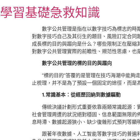
跳
學習基礎急救知識
至
主
要
數字公共管理是指在以數字技巧為標志的時期
內
對數字技巧自己及其衍生的題目、風險訂定合同
容
成長標的目的與趨向是什么？哪些限制正在壓縮
對數字公共管理實際的前瞻性、規范性思慮，也
數字公共管理的標的目的與趨向
“標的目的”答覆的是管理在技巧海潮中能夠
止梳理，并不是為了預設一個固定的途徑，而是
1.常識基本：從經歷回納到數據驅動
傳統決議計劃形式重要依靠兩類常識起源：
社會管理周遭的狀況絕對穩固、信息範圍無限的
息時滯、數據起源狹小、缺少復雜形式預判等顯
跟著年夜數據、人工智能等數字技巧的普遍