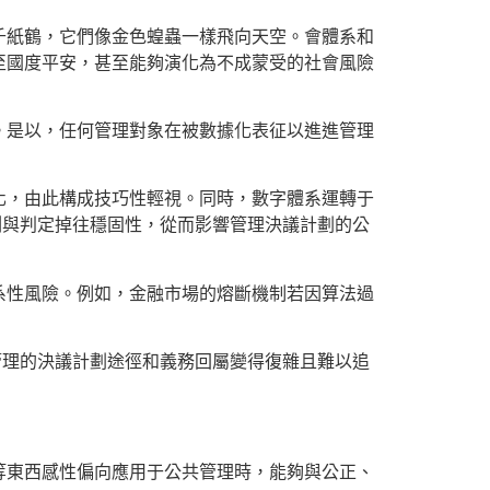
千紙鶴，它們像金色蝗蟲一樣飛向天空。會體系和
至國度平安，甚至能夠演化為不成蒙受的社會風險
。是以，任何管理對象在被數據化表征以進進管理
化，由此構成技巧性輕視。同時，數字體系運轉于
測與判定掉往穩固性，從而影響管理決議計劃的公
系性風險。例如，金融市場的熔斷機制若因算法過
管理的決議計劃途徑和義務回屬變得復雜且難以追
等東西感性偏向應用于公共管理時，能夠與公正、