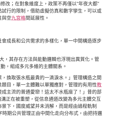
修改；在對象維度上，政策不再僅以“年夜大都”
點試行的限制，借助虛擬仿真和數字孿生，可以或
性與空
九宮格
間延展性。
社會成長和公共需求的多樣化，單一中間構造逐步
擴大，其存在方法與能動邏輯也浮現出異質化。管
互動，組成多元多維的主體關系。
票，換取張水瓶最貴的一滴淚水。」管理構造之間
共題目，單一主體難以單獨應對，管理的有用性
教
變成主流的普通愛戀！這太不水瓶座了！」昔的部
鴻溝正在被重塑，從信息通道改變為多元主體交互
佈景下，國度威望并未消解，而是經由過程軌制
數字時期公共管理正由中間化走向分布式，由把持邏