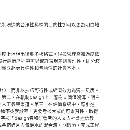
軌制演進的合法性與標的目的性卻可以更為明白地
強度上浮現出復雜多樣格式。假如管理邏輯過度依
在履行經過歷程中可以或許表現差別敏理性，即分歧
理樹立起更具彈性和包涵性的社會基本。
首位，而非以技巧可行性或經濟效力為獨一尺度。
二，在軌制design上，應樹立價值鴻溝，明白
存人工參與渠道。第三，在評價系統中，應引進
接種率或就診率，更要考核大眾的可累贅性、取得
技巧design者和研發者的人文與社會迷信教
成金箔碎片與氣泡水的混合液。期環節，完成工程