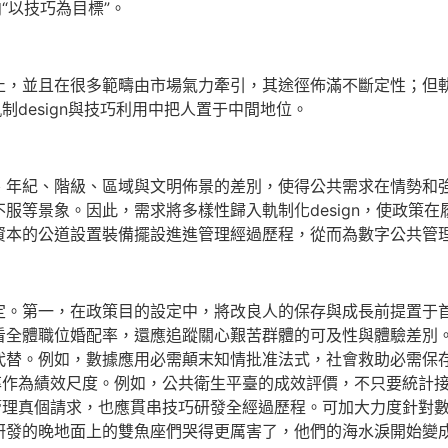
“以技巧為目標”。
止，並且在很多範疇由市場氣力牽引，其途徑佈滿不斷定性；但
制design與技巧利用中把人置于中間地位。
、年紀、階級、區域與文明佈景的差別，使得公共需求在情勢和
服等景象。因此，需求將多樣性歸入軌制化design，使政策
資本的公道設置裝備擺設進進管理經過歷程，從而為數字公共管
定。第一，在政策目的設定中，將改良人的保存與成長前提置于
全體職位婚配率，還應追蹤關心艱苦群體的可及性與體驗差別。第
代替。例如，數據應用必需顛末知情批准法式，社會救助必需保
率作為績效尺度。例如，公共衛生平臺的成效評價，不只要統計
管理真個請求，也應貫串技巧研發全經過歷程。可加大力度針對數字
研發的晚地面上的雙魚座們哭得更厲害了，他們的海水淚開始變