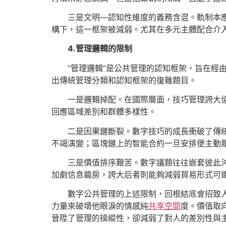
三是文明—認知性維度的義務含混。軌制本
構下，這一框架被減弱。尤其在多元主體配合介
4.管理邏輯的限制
“管理邏輯”是公共管理的認知框架，旨在
出傳統管理分類和認知框架的復雜題目。
一是邏輯掉配。在國際層面，技巧管理誇大
回應區域差別和群體多樣性。
二是因果鏈斷裂。數字技巧的成長衝破了傳
不竭演變；區塊鏈上的智能合約一旦安排便主動
三是價值排序艱苦。數字議題往往嵌套彼此
加劇信息繭房，誇大后者則能夠減弱貿易形式可
數字公共管理的上述限制，回根結底會招致人
力量來破壞他眼淚的情感純
共享空間
度。價值取
晉陞了管理的操縱性，卻減弱了對人的差別性與