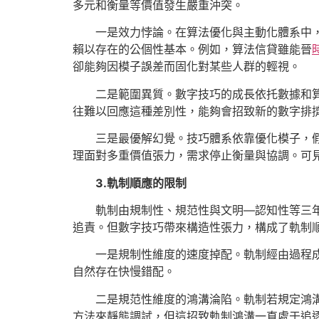
多元和衡量等價值發生嚴重沖突。
一是效力悖論。在算法優化與主動化體系中
賴以存在的公個性基本。例如，算法信貸雖能晉
卻能夠因模子誤差而固化對某些人群的輕視。
二是範圍異質。數字技巧的成長依托數據和
往難以回應這種差別性，能夠會招致新的數字排
三是最優解幻覺。技巧體系依靠優化模子，假
理面對多重價值張力，需求停止衡量與協調。可見
3.軌制順應的限制
軌制由規制性、規范性與文明—認知性等三
追責。但數字技巧帶來構造性張力，構成了軌制
一是規制性維度的速度掉配。軌制經由過程
自然存在快慢錯配。
二是規范性維度的鴻溝淪陷。軌制若規定鴻
方法來靜態調試，但這招致軌制鴻溝一直處于追