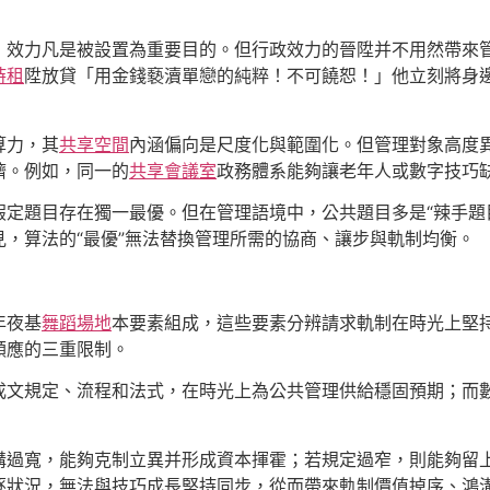
，效力凡是被設置為重要目的。但行政效力的晉陞并不用然帶來
時租
陞放貸「用金錢褻瀆單戀的純粹！不可饒恕！」他立刻將身
算力，其
共享空間
內涵偏向是尺度化與範圍化。但管理對象高度
擠。例如，同一的
共享會議室
政務體系能夠讓老年人或數字技巧
定題目存在獨一最優。但在管理語境中，公共題目多是“辣手題
，算法的“最優”無法替換管理所需的協商、讓步與軌制均衡。
年夜基
舞蹈場地
本要素組成，這些要素分辨請求軌制在時光上堅
順應的三重限制。
成文規定、流程和法式，在時光上為公共管理供給穩固預期；而
溝過寬，能夠克制立異并形成資本揮霍；若規定過窄，則能夠留
逐狀況，無法與技巧成長堅持同步，從而帶來軌制價值掉序、鴻