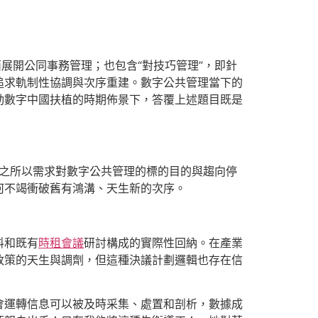
展開公同事務管理；也包含“對技巧管理”，即針
追求軌制性協調與次序重建。數字公共管理當下的
動數字中國扶植的時期佈景下，答覆上述題目既是
。之所以需求對數字公共管理的標的目的與趨向停
何不竭衝破舊有鴻溝、天生新的次序。
料和既有
時租會議
研討構成的實際性回納。在產業
政策的天生與調劑，但這種決議計劃邏輯也存在信
會運轉信息可以被及時采集、處置和剖析，數據成