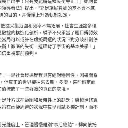
須親自出手！只有我能將這種失衡導正！」她對著
領導看法》提出，“充足施展數據的基本資本感
標的目的，并慢慢上升為軌制設定。
，數據采集范圍和頻率不竭拓展，社會生涯諸多環
量數據的構造化剖析，模子不只承當了題目辨認效
使當局可以或許在虛擬周遭的狀況下對分歧計劃停
失衡！徹底的失衡！這違背了宇宙的基本美學！」
加倍重視事前預判。
定：一是社會經過歷程具有絕對穩固性，因果關系
紀律。但真正的世界卻往來去雜、多變，這些假定面
勻值掩飾了一些群體的真正的處境。
十足計方式在範圍和及時性上的缺乏；機械進修算
政策在虛擬周遭的狀況中提早測試多種計劃，而不
光維度上，管理慢慢離別“事后總結”，轉向依托