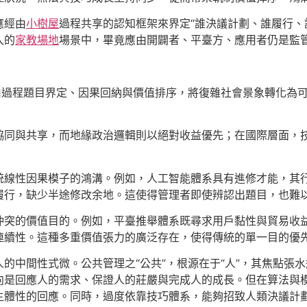
應經由
小樹屋
過程共享的認知框架來界定“誰決議計劃、誰履行、
入的
家教場地
場景中，畢竟應由開闢者、平臺方、應用者仍是監
經由過程題目界定、因果回納與價值排序，將復雜社會景象轉化為
協同與共享，而地緣政治邏輯則以絕對收益優先；在國際層面，
統線性因果模子的鴻溝。例如，人工智能體系具有進修才能，其
履行，缺少半途修改余地。這使得管理者即使辨認出題目，也難
沖突的價值目的。例如，平臺推舉體系既尋求用戶黏性與貿易收
連續性。這種多重價值張力的廣泛存在，使得傳統的單一目的優
的中間性式微。公共管理之“公共”，根源在于“人”，其焦點張
向是回應人的需求、保證人的莊嚴與完成人的成長。但在算法與
主體性的回應。同時，過度依靠技巧體系，能夠招致人類決議計