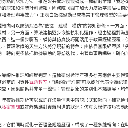
動身點的認知方法，推進公共管理慢慢構成一種新的常識「我必
動的認知和決議計劃邏輯。國務院《關于加大力度數字當局扶植的
度和治理辦事效力”，正表白數據驅動已成為當下管理轉型的主要
種轉向可以歸納綜合為“數據—建模—模仿”的認知鏈條。一方面
素材。另一方面，算法建模逐步嵌進軌制化運作，經由過程對海
東西。進一個步驟看，模仿與仿真技巧開端用于政策經過歷程，
此，管理常識的天生方法將浮現新的特色：由依靠無限經歷與「
納，轉向更多依托數據驅動的靜態迭代；由著重事后總結，轉向
依靠線性推理和經歷判定。這種研討途徑年夜多存有兩個主要假
有必定的同質性
舞蹈教室
，“條約數”“均值”可以或許代表全體
依靠，因果關系并非單一線性；管理對象的差別化不竭擴展，均
。年夜數據剖析可以或許在海量信息中辨認形式和趨向，補充傳
以
私密空間
或許靜態應對復雜周遭的狀況；仿真與模仿技巧答應
充，它們同時感化于管理全經過歷程，構成了一種多維轉向：在時