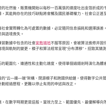
變的社然後，販賣機開始以每秒一百萬張的速度吐出金箔折成的
疇，其能夠存在的技巧缺點將會觸及國民基礎權力、社會公正甚
雜社會實際轉化為可處置的數據，必定隨同信息損耗和選擇誤差
差與語境喪失。
練習數據中包含的社會
家教場地
不服等原因，會被算法進修并固
境與軌制的變更，模子和算法經常呈現“分布漂移”，招致其猜
巧的範圍化、連通性和主動化速度，使得單個過錯剎時演化為體
級的“云—邊—端”架構、閉源模子和跨國供給鏈，使得數字公共
計劃經過歷程，更難以停止有用的申述與改正。
端，在數字時期更是這般。當效力至上、範圍優先、最優解導向