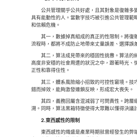
公共管理關乎公共好處，且其對象是復雜多
具有能動性的人。當數字技巧被引進公共管理範
和信賴危機。
其一，數據掉真組成的真正的性限制。將復
流程時，都將不成防止地帶來丈量誤差、選擇誤
其二，算法成見帶來的穩固性挑釁。算法的
高度非安穩的社會周遭的狀況之中，跟著時光、情
正性和靠得住性。
其三，體系風險縮小招致的可控性窘境。技
錯而掉效，能夠激發連鎖反映，形成宏大喪失。
其四，義務回屬含混減弱了可問責性。跨層
溯。同時，算法黑箱特徵使得大眾難以懂得決議
2.東西感性的限制
東西感性的熾盛是產業時期就曾經發生的弊