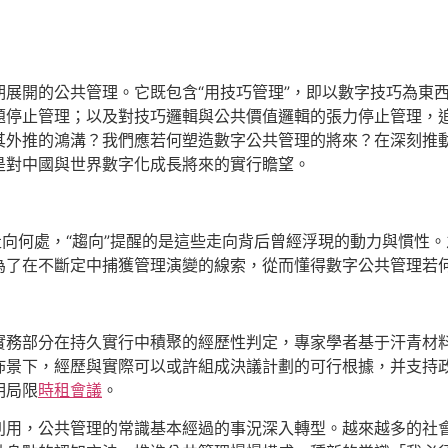
展開的公共管理。它既包含“用技巧管理”，即以數字技巧為東西
題停止管理；以及對技巧邏輯與公共價值邏輯的張力停止管理，
其外推的鴻溝？我們應若何塑造數字公共管理的將來？在深刻推
是對中國與世界數字化成長將來的實行瞻望。
走向何處，“趨向”提醒的是這些走向背后曾經浮現的動力與慣性
為了在不斷定中捕獲管理演變的線索，從而懂得數字公共管理若
實務部分在持久實行中積聚的經歷性判定，專家學者基于汗青材
佈景下，經歷與實際可以或許組成決議計劃的可行根據，并支持
明局限
時租會議
。
利用，公共管理的常識基本經過的事況深入轉型。越來越多的社