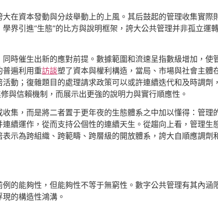
誇大在資本發動與分歧舉動上的上風。其后鼓起的管理收集實際
學界引進“生態”的比方與說明框架，誇大公共管理并非孤立運
，同時催生出新的應對前提。數據範圍和流速呈指數級增加，使
的普遍利用重
訪談
塑了資本與權利構造，當局、市場與社會主體
倍活動；復雜題目的處理請求政策可以或許連續迭代和及時調劑
進修與信賴機制，而展示出更強的說明力與實行順應性。
或收集，而是將二者置于更年夜的生態體系之中加以懂得：管理
并連續運作，從而支持公個性的連續天生。從趨向上看，管理生
倍表示為跨組織、跨範疇、跨層級的開放體系，誇大自順應調劑
前例的能夠性，但能夠性不等于無窮性。數字公共管理有其內涵
浮現的構造性鴻溝。