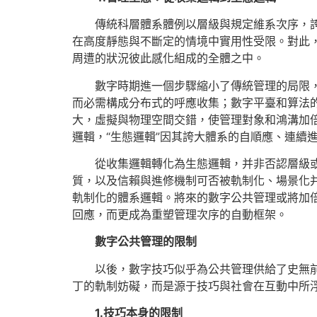
傳統科層體系體例以層級與規定維系次序，
在高度靜態與不斷定的情境中實用性受限。對此，
周遭的狀況彼此感化組成的全體之中。
數字時期進一個步驟縮小了傳統管理的局限
而必需構成分布式的呼應收集；數字平臺和算法
大，虛擬與物理空間交錯，使管理對象和鴻溝加
邏輯，“生態邏輯”因其誇大體系的自順應、連續
從收集邏輯轉化為生態邏輯，并非否認層級
質，以及信賴與進修機制可否被軌制化、場景化
軌制化的體系邏輯。將來的數字公共管理或將加
回應，而更成為重塑管理次序的自動框架。
數字公共管理的限制
以後，數字技巧似乎為公共管理供給了史無
丁的軌制妨礙，而是源于技巧與社會在互動中所
1.技巧本身的限制