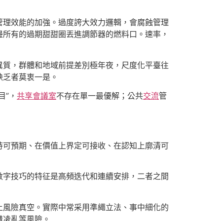
管理效能的加強。過度誇大效力邏輯，會腐蝕管理
邊所有的過期甜甜圈丟進調節器的燃料口。速率，
異質，群體和地域前提差別極年夜，尺度化平臺往
缺乏者莫衷一是。
目”，
共享會議室
不存在單一最優解；公共
交流
管
持可預期、在價值上界定可接收、在認知上廓清可
數字技巧的特征是高頻迭代和連續安排，二者之間
上風險真空。實際中常采用準繩立法、事中細化的
溝凌亂等風險。