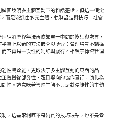
則試圖說明多主體互動下的和諧邏輯，但這一假定
轉，而是嵌進由多元主體、軌制設定與技巧—社會
管理經過歷程無法再依靠單一中間的搜集與處置，
在平臺上以新的方法嵌套與博弈；管理場景不竭擴
，而不再是一次性的制訂與履行。相較于傳統管理
的韌性與效能，更取決于多主體互動的東西的品
態正慢慢從部分性、題目導向的協作實行，演化為
和韌性。這意味著管理生態不只是對復雜性的主動
限制，這些限制既不是純真的技巧缺點，也不是零