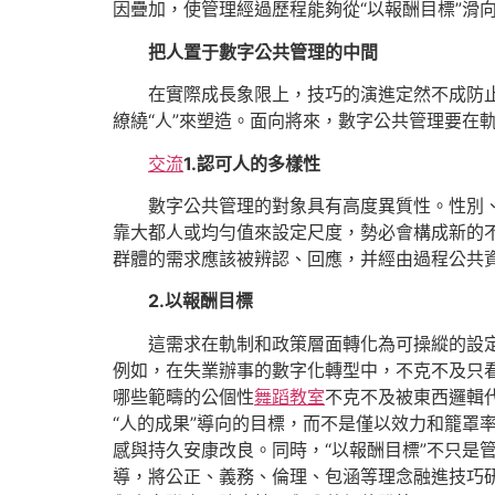
因疊加，使管理經過歷程能夠從“以報酬目標”滑向
把人置于數字公共管理的中間
在實際成長象限上，技巧的演進定然不成防
繚繞“人”來塑造。面向將來，數字公共管理要在軌
交流
1.認可人的多樣性
數字公共管理的對象具有高度異質性。性別
靠大都人或均勻值來設定尺度，勢必會構成新的不
群體的需求應該被辨認、回應，并經由過程公共
2.以報酬目標
這需求在軌制和政策層面轉化為可操縱的設
例如，在失業辦事的數字化轉型中，不克不及只看
哪些範疇的公個性
舞蹈教室
不克不及被東西邏輯
“人的成果”導向的目標，而不是僅以效力和籠罩
感與持久安康改良。同時，“以報酬目標”不只是
導，將公正、義務、倫理、包涵等理念融進技巧