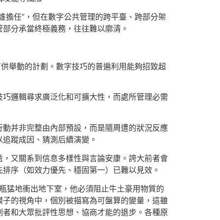
誰擔任”，但在數字公共管理的跨平臺、跨部分架
管部分承當終極義務，往往難以廓清。
可供舉動的計劃。數字技巧的普遍利用能夠招致超
技巧邏輯尋求廣泛化和可擴大性，而處所管理必需
行動并非完整由內部預設，而是隨周遭的狀況反應
以追蹤成因、猜測后續演變。
益，又關系到信息多樣性與言論安康。誇大前者會
先排序（如效力優先、穩固第一）已難以見效。
水瓶猛地衝出地下室，他必須阻止牛土豪用物質的
模子的視角中，個別被描寫為可盤算的變量，這雖
劃者和大眾批評性思想、協商才能的退步。各種原