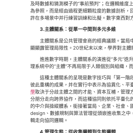
及時數據和猜測模子的“事前預判”；在邏輯維度
為參照，而是經由過程更細顆粒度的數據剖析，
許在多場景中并行練習訓練和比擬。數字東西對
3.主體關系：從單一中間到多元多維
主體關系是公共管理會商的經典議題。當局
顯顯露管理局限性。20世紀末以來，學界對主
進進數字時期，主體關系的演進從“多元”迭升
理系統中的“主體”不再局限于人類個別與組織，
這種主體關系的呈現是數字技巧與「第一階
彼此重構的成果，并在實行中表示為協異化、平
學
取決于分歧主體之間的才能、資本互補，管理
分朋分走向跨界協作，而這種協同則依托平臺化
的中介與操縱體系，銜接著當局、企業、社會、
design、數據規制與算法管理從頭嵌進收集
輯走向協同邏輯。
4.管理生態：從收集邏輯到生態邏輯