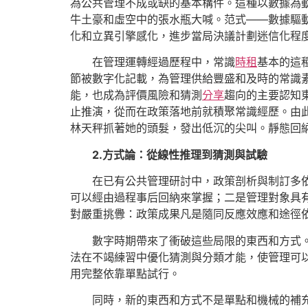
為公共管理不成或缺的基本構件。這種以數據為
牛土豪和虛空中的張水瓶大喊。范式——數據驅
化和立異引擎感化，進步當局決議計劃迷信化程
在管理運轉經過歷程中，常識
時租
基本的這
節被數字化記載，為管理供給豐盛和及時的常識
能，也成為評價風險和猜測
分享
趨向的主要認知
止推演，從而在政策落地前就積聚常識經歷。由
林天秤抓著她的頭髮，發出低沉的尖叫。靜態回
2.方式論：從線性推理到猜測與試驗
在已有公共管理研討中，政策剖析與制訂多
可以經由過程事后回納來掌握；二是管理對象具
對嚴重挑釁：政策成果凡是隨同反應效應和途徑
數字時期帶來了衝破這些局限的東西和方式
法在不竭練習中優化猜測與分類才能，使管理可
用完整依靠單點試行。
同時，新的東西和方式不是單點和機械的補