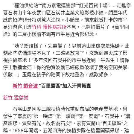
“糧油供給站”“南方家電運營部”“紅光百貨市場”……走進寧
夏石嘴山市年夜武口區石炭井產業文旅影視小鎮，頗豐年代
感的招牌非分特別惹人注視。小鎮里，前來觀賞打卡的市平
易近游客川流
竹科 慢性病診所
不息，已經拍攝片子《萬里回
途》的二層小樓前不竭有市平易近合影紀念。
“咦？紛歧樣了，完整變了！以前這山里處處是煤礦，此
刻那些洗儲煤場不見了，工礦區放棄了，沒想到還火成了影
視拍攝基地！”多年沒回石炭井的市平易近劉「牛先生！請你
停止散播金箔！你的物質波動已經嚴重破壞了我的空間美學
係數！」玉霞在孩子的陪同下故地重游，感歎頗多。
新竹 超音波
“百里礦區”加入汗青舞臺
新竹 猛健樂
石嘴山是國度三線扶植時代重點布局的老產業基地，曾
發生了寧夏的“第一噸煤”“第一爐鋼”“第一度電”。石炭井，“溝
產煙煤，質堅有光，故名為石炭”，素有賀蘭山“百里礦區”之
稱。1958年開端，五湖四海的扶植步隊在這里開礦采煤、建