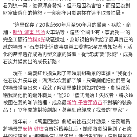
看到這一幕，氣得渾身發抖，但不是因為害怕，而是因為對
財富庸俗化的憤怒。一部部年月劇選擇在這里取景拍攝。
“這里保存了20世紀60年月至90年月的黌舍、病院、商
舖、
新竹 減重 診所
火車站等，這些‘全國少有，寧夏獨一’的
完全工礦行
竹科X光
政區遺址，為影視拍攝供給了最具真正的
感的場景。”石炭井街道處事處黨工委書記翟磊告知記者，活
化的產業遺存成為再塑文旅的貧礦，從“煤城”變“影城”，成為
石炭井摸索出的成長新路。
現在，葛義紅也擔負起了率領劇組勘景的重擔。“我從小
在石炭井長年夜，溝溝坎坎我都了解，只需劇組把他們意向
的場景描寫出來，我就了解哪里能找到如許的景，劇組都笑
稱我是他們的編外職員。”從20「儀式開始！失敗者，將永遠
被困在我的咖啡館裡，成為最
新竹 子宮頸疫苗
不對稱的裝飾
品！」17年開端對接劇組，葛義紅曾經成了找景的“專家”。
幾年前，《萬里回途》劇組前往石炭井勘景，任務職員
將場景需
安慎 健檢
哀告訴葛義紅后，她便將劇組帶到了石炭
井的玻璃灘。“那時導演很是滿足，他們告知我，這個場景在