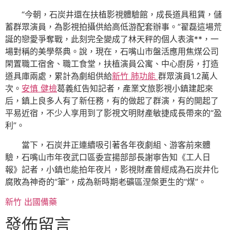
“今朝，石炭井還在扶植影視體驗館，成長道具租賃，儲
蓄群眾演員，為影視拍攝供給高低游配套辦事。”翟磊這場荒
誕的戀愛爭奪戰，此刻完全變成了林天秤的個人表演**，一
場對稱的美學祭典。說，現在，石嘴山市盤活應用焦煤公司
閑置職工宿舍、職工食堂，扶植演員公寓、中心廚房，打造
道具庫兩處，累計為劇組供給
新竹 肺功能
群眾演員1.2萬人
次。
安慎 健檢
葛義紅告知記者，產業文旅影視小鎮建起來
后，鎮上良多人有了新任務，有的做起了群演，有的開起了
平易近宿，不少人享用到了影視文明財產敏捷成長帶來的“盈
利”。
當下，石炭井正連續吸引著各年夜劇組、游客前來體
驗，石嘴山市年夜武口區委宣揚部部長謝寧告知《工人日
報》記者，小鎮也能拍年夜片，影視財產曾經成為石炭井化
腐敗為神奇的“筆”，成為新時期老礦區涅槃更生的“煤”。
新竹 出國備藥
發佈留言