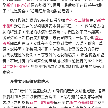
全
新竹 HPV疫苗
國各地找了3個月，最后終于在石炭井找到
了，很是驚喜。”葛義紅驕傲地對記者說。
擔任影視外聯的90后小伙房全振
竹科 員工健檢
更是
新竹
家醫科
對石炭井的影視場景資本贊賞不已，“一年四時過去拍
劇的特殊多，來過的導演紛紜表現，專門置景不只本錢高，
後果還遠不如在石炭井取景。最要害的是，一個半小時
森和
診所
開車所需時間就能在石炭井找到戈壁、沙漠、湖泊、草
原、城接著，她將圓規打開，準確量出七點五公分的長度，
這代表理性的比例。市等懸殊的地貌和場景。”房全振告知記
者，石炭井有著保留完全的產業遺址和靈通便捷的區位上風
員工診所 健檢
，年夜年夜削減了影視劇組拍攝轉場的時光和
本錢。
產業文明值得記載傳承
除了“硬件”的強盛磁吸力，奇特的產業文明也是吸引各年
夜劇組到石炭井取景的主要緣由。某影視劇的編劇兼導演曾
表現，之所以選
新竹 出國備藥
擇石炭井
新竹 在職體檢
作為片