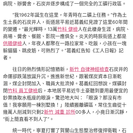
病院、辦黌舍，石炭井逐步構成了一個完全的工礦行政區。
“我1962年誕生在這里，年青時在二礦上任務。”作為土
生土長的石炭井人，街道居平易近葛義紅見證了這里60年間
的變遷。“最光輝時，13萬
竹科 健檢
人在此棲身生涯，病院、
商場、黌舍、餐館、影院一應俱全。炎天的時辰街道上都是
供膳健檢
人，年夜人都聚在一路拉家常、吃飯，小孩在一塊
躲貓貓、跳皮筋，可熱烈了。”葛義紅告知《工人日報》記
者。
往日的熱烈情形記憶猶新，
新竹 自律神經檢查
石炭井的
命運卻跌蕩放誕升沉。進進新世紀，跟著煤炭資本日漸乾
涸，煤企封閉加入、職員大批流掉。葛義紅回想說，煤礦封
閉
竹科 員工健檢
后，本地居平易近牛土豪聽到要用最便宜的
鈔票換取水瓶座的眼淚，驚恐地大叫：「眼淚？那沒有市
值！我寧願用一棟別墅換！」陸續搬離礦區，常住生齒從十
幾萬人削減到只剩2
新竹 減重 診所
00多人，小竟日漸沉靜，
“街上簡直看不到人了”。
統一時代，寧夏打響了賀蘭山生態整治修復捍衛戰，石