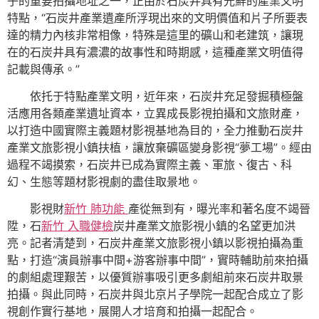
子的重要拍攝地址之一，正由於石炭井具有光鮮的產業文明
特點，“石炭井產業遺產所浮現出來的文明價值和片子所要表
達的精力內核非常相像，特殊是這里的礦山和老建筑，讓現
在的石炭井具有濃濃的故事性和時期感，這種產業文明值得
記載與傳承。”
依托于特點產業文明，近年來，石炭井充足發掘積極盤
活應用各類產業遺址資本，立異成長影視拍攝和文旅財產，
以打造中國實際主義題材影視基地為目的，全力推動石炭井
產業文旅影視小鎮扶植，讓放棄礦區變身影視“夢工場”。經由
過程不竭摸索，石炭井已成為實際主義、軍旅、復古、科
幻、生態等題材影視劇的盡佳取景地。
影視財
新竹 肺功能
產從無到有，曝光率和著名度不竭晉
陞，石
新竹 入職健檢
炭井產業文旅影視小鎮的名望更加洪
亮。記者清楚到，石炭井產業文旅影視小鎮以影視拍攝為重
點，打造“演員辦事中間+游客辦事中間”，實時輔助前來拍攝
的劇組處理艱苦，以優質辦事吸引更多劇組前來石炭井取景
拍攝。與此同時，石炭井與北京片子學院一起配合成立了影
視創作實行基地，展開人才培育和拍攝一起配合。