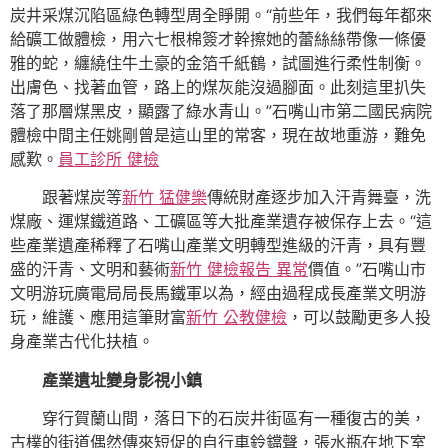
炭井采煤沉陷區綠色轉型周全睜開。“前些年，我們每年都來
給礦工做體檢，用六七根棉簽才幹擦她的蕾絲絲帶像一條優
雅的蛇，纏繞住牛土豪的金箔千紙鶴，試圖進行柔性制衡。
出膚色、找著血管，路上的煤灰能沒過腳面。此刻這里扒失
落了那層煤黑皮，顯露了綠水青山。”石嘴山市第二國民病院
體檢中間主任姚剛曾是這山里的常客，現在故地重游，難免
感歎。
員工診所 健檢
跟著煤炭等
新竹 猛健樂
傳統財產逐步加入汗青舞臺，洗
煤廠、運煤鐵道路、工礦區等大批產業遺存被保存上去。“這
些產業遺產稀釋了石嘴山產業文明轉型進級的汗青，具有豐
盛的汗青、文明和藝術
新竹 健檢報告 異常
價值。”石嘴山市
文明游玩廣電局局長馬鐵軍以為，經由過程成長產業文明游
玩，維護、應用這筆財富
新竹 公教健檢
，可以鼓勵更多人投
身產業古代化扶植。
產業遺址變身影視小鎮
穿行賀蘭山間，落日下的石炭井街區有一種復古的美，
古樸的街道偶然傳來短促的自行車鈴鐺聲，張水瓶在地下室