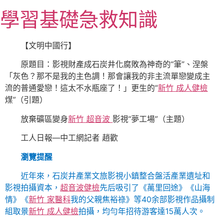
跳
學習基礎急救知識
至
主
要
【文明中國行】
內
原題目：影視財產成石炭井化腐敗為神奇的“筆”、涅槃
容
「灰色？那不是我的主色調！那會讓我的非主流單戀變成主
流的普通愛戀！這太不水瓶座了！」更生的“
新竹 成人健檢
煤”（引題）
放棄礦區變身
新竹 超音波
影視“夢工場”（主題）
工人日報—中工網記者 趙歡
瀏覽提醒
近年來，石炭井產業文旅影視小鎮整合盤活產業遺址和
影視拍攝資本，
超音波健檢
先后吸引了《萬里回途》《山海
情》《
新竹 家醫科
我的父親焦裕祿》等40余部影視作品攝制
組取景
新竹 成人健檢
拍攝，均勻年招待游客達15萬人次。