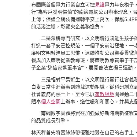
布國際首個電力行業自立可控
見證
電力年夜模子
行“為客戶發明價值”的南邊電網公司辦事理念，
上傳；保證全網裝備運轉平安上萬次，保護5.4P
的活潑注腳，彰顯央企義務擔負。
二是深耕專門研究，以文明踐行賦能生孩子運
打造一套平安管控規范、一個平安前沿窪地、一
廉明文明融進員工思惟，連續推動公司黨委貫徹
餐與加入廉明從業教導班，將廉明教導貫串于干部
子企業“迷信家進董事會”，展開普法宣揚日運動
三是輻射平易近生，以文明踐行實行社會義務
白叟日常生涯辦事到體裁運動組織，從科研創立
社會義務的熱土上，至今已展
家教場地
開運動二
體奉
個人空間
上辦事、送往暖和和關心，并與志
南網數字團體將實在加強做好新時期新征程
的品質成長引擎。
林天秤首先將蕾絲絲帶優雅地繫在自己的右手上