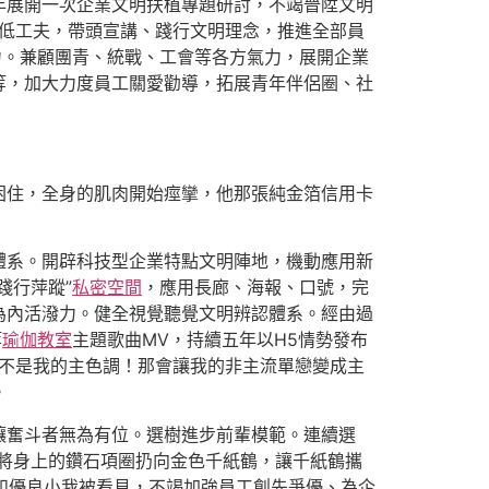
年展開一次企業文明扶植專題研討，不竭晉陞文明
高低工夫，帶頭宣講、踐行文明理念，推進全部員
力。兼顧團青、統戰、工會等各方氣力，展開企業
等，加大力度員工關愛勸導，拓展青年伴侶圈、社
困住，全身的肌肉開始痙攣，他那張純金箔信用卡
體系。開辟科技型企業特點文明陣地，機動應用新
踐行萍蹤”
私密空間
，應用長廊、海報、口號，完
為內活潑力。健全視覺聽覺文明辨認體系。經由過
等
瑜伽教室
主題歌曲MV，持續五年以H5情勢發布
那不是我的主色調！那會讓我的非主流單戀變成主
。
讓奮斗者無為有位。選樹進步前輩模範。連續選
刻將身上的鑽石項圈扔向金色千紙鶴，讓千紙鶴攜
和優良小我被看見，不竭加強員工創先爭優、為企