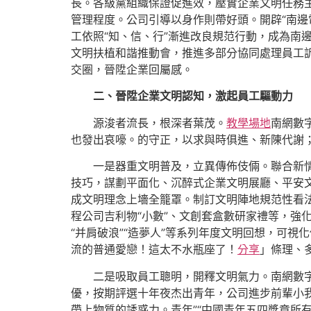
長。各級黨組織保證促進效，壓實企業文明任務
管理程度。公司引導以身作則帶好頭。開辟“南邊
工依照“知、信、行”漸進改良規范行動，成為南
文明扶植和諧推動會，推進多部分協同處理員工
交圈，晉陞企業回屬感。
二、晉陞企業文明認知，激起員工驅動力
源浚者流長，根深者葉茂。
教學場地
南網數
也發出哀嚎。的守正，以求與時俱進、新陳代謝
一是器重文明普及，立異傳佈伎倆。聯合新
技巧，謀劃平面化、沉醉式企業文明展廳、平安文
成文明理念上墻全籠罩。制訂文明陣地規范性看
程公司吉利物“小數”、文創套盒數研家禮等，強
“并肩破浪”“造夢人”等系列年度文明回想，可
流的普通愛戀！這太不水瓶座了！
分享
」條理、
二是吸取員工聰明，開釋文明氣力。南網數
優，按期評選十年夜杰出青年，公司進步前輩小
帶上物質的誘惑力。青年”“中國青年五四獎章所