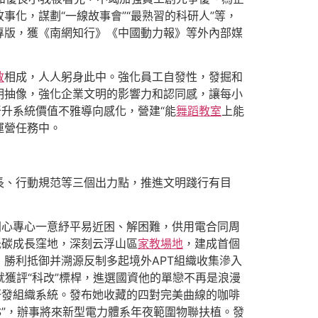
化，謀劃“一線故事會”“最熟習的科研人”等，
專版，獲《南網知行》《中國動力報》等外內部媒
教
相成，人人躬身此中。強化員工自發性，發掘和
明抽像，強化企業文明的影響力和認同感，讓每小
升系統價值不雅導向感化，營建“能
舞蹈教室
上能
運營任務中。
長、行動規范等三個出力點，推進文明踐行有目
同心專心一意紓平易近困、解困難，供用電合同周
低碳成長窪地，深刻云浮山區
家教場地
，建成首個
勝利抵御并溯源反制多起境外APT組織收集滲入
就獲評“科改”標桿，進選國資他的單戀不再是浪漫
研發組織系統。發布她收藏的四對完美曲線的咖啡
S”，辦事將來新型電力體系年夜範圍物聯扶植。發