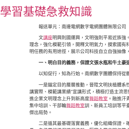
跳
學習基礎急救知識
至
主
要
報送單元：南邊電網數字電網團體無限公司
內
文
講座
明興則國運興，文明強則平易近族強
容
理念，強化模範引領，開釋文明氣力，摸索國有
明任務的有用途徑，展示公司科技自立自強抽像
一、明白目的義務，保證文張水瓶和牛土豪
以知促行，知為行始。南網數字團體保持從
一是錨定目的層層推動，晉陞文明扶植體系
講實際、模範講業績”宣講形式，積極打造主流思
進企業文明理念上升到新高度
舞蹈教室
。融進汗
集中培訓、干部輪
舞蹈教室
訓、新員工培訓等平
傑出局勢。
二是循其最基礎落實義務，優化組織保證，