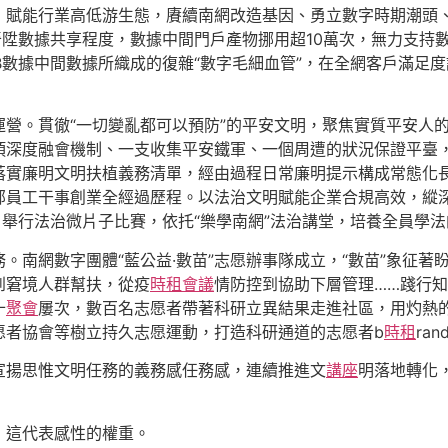
，賦能行業高低游生態，賡續南網改造基因、勇立數字時期潮頭
晉陞數據共享程度，數據中間門戶產物挪用超10萬次，無力支持數
B數據中間數據所織成的復雜“數字毛細血管”，在全網客戶滿足度調
營。貫徹“一切變亂都可以預防”的平安文明，聚焦實質平安人的
項深度融會機制、一支收集平安鐵軍、一個周遭的狀況保證平臺
落實廉明文明扶植義務清單，經由過程日常廉明提示構成常態化
員工干事創業全經過歷程。以法治文明賦能企業合規高效，縱深
，舉行法治微片子比賽，依托“樂學南網”法治講堂，培養全員學
。南網數字團體“藍公益·數苗”志愿辦事隊成立，“數苗”象征
到窘境人群幫扶，從疫
時租會議
情防控到協助下層管理……踐行知
十
聚會
屢次，數百名志愿者帶著科研立異結果走進社區，用灼熱
愿者協會等樹立持久志愿運動，打造科研通道的志愿者b
時租
ran
宣揚思惟文明任務的義務感任務感，連續推進文
講座
明落地轉化
，這代表感性的權重。