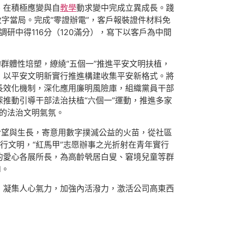
、在積極應變與自
教學
動求變中完成立異成長。踐
字當局。完成“零證辦電”，客戶報裝證件材料免
研中得116分（120滿分），寫下以客戶為中間
群體性培塑，繚繞“五個一”推進平安文明扶植，
，以平安文明新實行推進構建收集平安新格式。將
長效化機制，深化應用廉明風險庫，組織黨員干部
推動引導干部法治扶植“六個一”運動，推進多家
法的法治文明氣氛。
著盼望與生長，寄意用數字撲滅公益的火苗，從社區
行文明，“紅馬甲”志愿辦事之光折射在青年實行
的愛心各展所長，為高齡煢居白叟、窘境兒童等群
d。
，凝集人心氣力，加強內活潑力，激活公司高東西