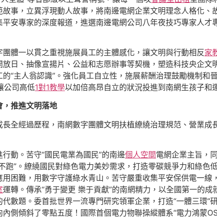
故事，立異浮現動人故事，將南邊電網企業文明理念人格化、故事
集平安專家的深度報道，進選南邊電網公司八年夜技巧專家人才
字團體一以貫之重視施展員工的主體感化，讓文明與行動相反
家
開放日、抽像宣揚片、公益和志愿辦事等契機，塑造科技央企文
的“主人翁認識”。強化員工自立性，施展薪酬治理鼓勵機制和晉
讓公司高低
1對1教學
以加倍高昂自立的狀況投進到南網生孩子和
會，推進文明落地
成長全經過歷程，南網數字團體文明扶植繚繞治理規范、營業成
行動。苦守“國民電業為國民”的南邊
個人空間
電網企業主旨，
不跑”。繚繞國民對綠色電力美妙需求，打造零碳競爭力和綠色
應用困難，用數字守護綠水青山。苦守嚴重收集平安保供電一線，
室
運轉。傳承“勇于變更 樂于貢獻”的南網精力，以全國第一的成
的代數題。委首批世界一流專門研究領軍企業，打造“一體三環”
內側傾斜了零點五度！國際首個電力物聯操縱體系“電力鴻蒙O