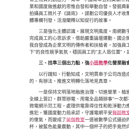
業和國度做進獻的思惟自發和舉動自發。發掘典範
拍攝員工微片子《謎底》，謀劃公司優良人才收
體專欄刊發，活潑闡釋以知促行的故事。
三是強化主體認識，展現文明風度。南網數
完成員工的心思訴求，借助嚴重論壇運動、國企
我自發成為企業文明的傳佈者和扶植者，加強員工
下”的良性競爭氣氛，穩固員工的“主人翁位置”，
三、找準三個出力點，強
小班教學
化營業融
以行踐知、行動知成，文明貫串于公司改造
的、有辦法，推進文明轉化落地見真章。
一是保持文明落地融進治理、切進營業、植進
全線上簽訂，群眾辦電、用電全品類辦事“一次都
微電網示范工程，處理供電靠得住性和乾淨動力
進犯，獲國度動力局承認，守護電網平安
舞蹈教
的傻氣，而變成了
瑜伽教室
一道被數學公式逼迫
杯，被藍色能量震動，其中一個杯子的把手竟然向