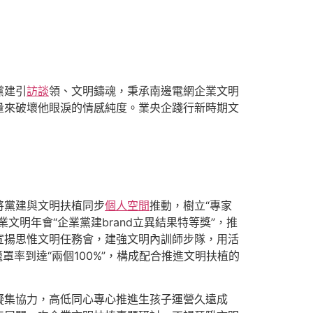
黨建引
訪談
領、文明鑄魂，秉承南邊電網企業文明
量來破壞他眼淚的情感純度。業央企踐行新時期文
將黨建與文明扶植同步
個人空間
推動，樹立“專家
明年會“企業黨建brand立異結果特等獎”，推
宣揚思惟文明任務會，建強文明內訓師步隊，用活
罩率到達“兩個100%”，構成配合推進文明扶植的
凝集協力，高低同心專心推進生孩子運營久遠成