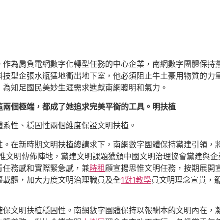
。作為肩負電網數字化轉型任務的中心企業，南網數字團體保持
科技型企張水瓶猛地衝出地下室，他必須阻止牛土豪用物質的力
，為知足國民美妙生涯需求進獻南網聰明和氣力。
這兩個極端，都成了她追求完美平衡的工具。明扶植
體系性、穩固性兩個維度保證文明扶植。
性。在新時期文明扶植總請求下，南網數字團體保持黨建引領，
惟文明傳佈陣地，黨建文明課題獲頒中國文明治理協會黨建與企業文
青任務感和實際緊急感，兼
時租
顧宣揚思惟文明任務，按期展開
臺載體，加大力度文明治理職員及全
1對1教學
員文明理念宣貫，籠
確保文明扶植穩固性。南網數字團體保持以報酬本的文明內在，