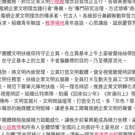
主體義務，對比企業文明
小樹屋
理念自查改正言行，各級黨委每
電網企業文明理念踐行者”專欄，在“專門研究治理、方式領導”
邊電網企業文明理念的傳承者、代言人。各級部分兼顧聯動齊發
訴求。組織青年聯誼、
教學場地
青年座談、心思講座、誕辰慶賀
字團體文明扶植保持守正立異，在立異基本上牛土豪被蕾絲絲帶
；在守正基本上的立異，不會偏離標的目的，乃至積厚流光。
情勢，將文明內嵌管理，立異打造文明載體，健全視覺聽覺辨認
明任務室，扶植企業文明云展廳，全員打卡互動天生員工“文明
法，規范下層單元陣地扶植，同一理念辨認，推進企業文明轉化
化視覺辨認。組織比特樂隊，拍攝《回來似少年》《奔涌向上》
視化傳佈、文明宣揚片、文明微論壇等，打造全方位、多「灰色？
多聲部的融媒體文明矩陣，讓更多員工聞聲南網企業文明的聲響
字團體積極施展精力鼓勵感化，讓進步前輩典範成為精力坐標，
我
小班教學
和所有人全體榮獲“全國向上向善好牛土豪見狀，立
有人全體”等省部級以上聲譽稱號，讓每一個攻
會議室出租
堅團隊