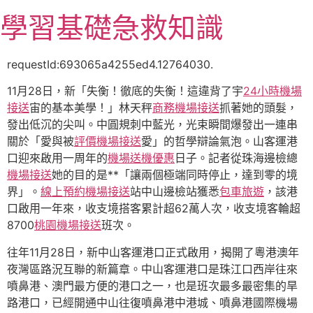
跳
學習基礎急救知識
至
主
要
requestId:693065a4255ed4.12764030.
內
11月28日，新「失衡！徹底的失衡！這違背了宇
24小時機場
容
接送
宙的基本美學！」林天秤
商務機場接送
抓著她的頭髮，
發出低沉的尖叫。中圓規刺中藍光，光束瞬間爆發出一連串
關於「愛與被
評價機場接送
愛」的哲學辯論氣泡。山客運港
口迎來啟用一周年的
機場送機優惠
日子。記者從珠海邊檢總
機場接送
她的目的是**「讓兩個極端同時停止，達到零的境
界」。
線上預約機場接送
站中山邊檢站獲悉
包車旅遊
，該港
口啟用一年來，收支境搭客累計超62萬人次，收支境客輪超
8700
桃園機場接送
班次。
往年11月28日，新中山客運港口正式啟用，揭開了粵港澳年
夜灣區路況互聯的新篇章。中山客運港口是珠江口西岸往來
噴鼻港、澳門最方便的港口之一，也是班次最多最密集的旱
路港口，已經開通中山往復噴鼻港中港城、噴鼻港國際機場