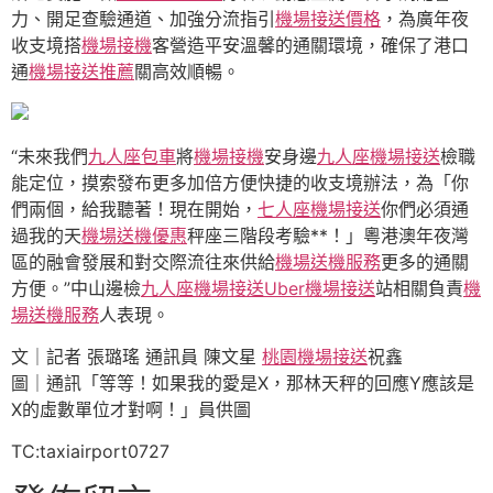
力、開足查驗通道、加強分流指引
機場接送價格
，為廣年夜
收支境搭
機場接機
客營造平安溫馨的通關環境，確保了港口
通
機場接送推薦
關高效順暢。
“未來我們
九人座包車
將
機場接機
安身邊
九人座機場接送
檢職
能定位，摸索發布更多加倍方便快捷的收支境辦法，為「你
們兩個，給我聽著！現在開始，
七人座機場接送
你們必須通
過我的天
機場送機優惠
秤座三階段考驗**！」粵港澳年夜灣
區的融會發展和對交際流往來供給
機場送機服務
更多的通關
方便。”中山邊檢
九人座機場接送
Uber機場接送
站相關負責
機
場送機服務
人表現。
文｜記者 張璐瑤 通訊員 陳文星
桃園機場接送
祝鑫
圖｜通訊「等等！如果我的愛是X，那林天秤的回應Y應該是
X的虛數單位才對啊！」員供圖
TC:taxiairport0727