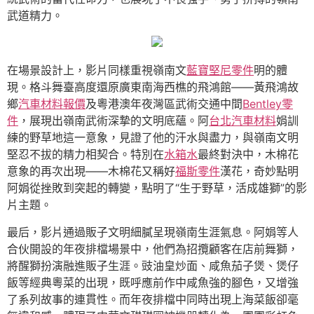
武道精力。
在場景設計上，影片同樣重視嶺南文
藍寶堅尼零件
明的體
現。格斗舞臺高度還原廣東南海西樵的飛鴻館——黃飛鴻故
鄉
汽車材料報價
及粵港澳年夜灣區武術交通中間
Bentley零
件
，展現出嶺南武術深摯的文明底蘊。阿
台北汽車材料
娟訓
練的野草地這一意象，見證了他的汗水與盡力，與嶺南文明
堅忍不拔的精力相契合。特別在
水箱水
最終對決中，木棉花
意象的再次出現——木棉花又稱好
福斯零件
漢花，奇妙點明
阿娟從挫敗到突起的轉變，點明了“生于野草，活成雄獅”的影
片主題。
最后，影片通過販子文明細膩呈現嶺南生涯氣息。阿娟等人
合伙開設的年夜排檔場景中，他們為招攬顧客在店前舞獅，
將醒獅扮演融進販子生涯。豉油皇炒面、咸魚茄子煲、煲仔
飯等經典粵菜的出現，既呼應前作中咸魚強的腳色，又增強
了系列故事的連貫性。而年夜排檔中同時出現上海菜飯卻毫