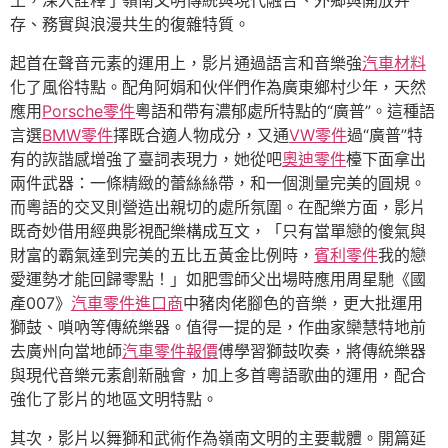
土，深入詮釋了嶺南文明傳統與現代融合、外鄉與開放并
存、務實與浪漫共生的復雜特質。
起首在聲音元素的運用上，影片通過語言和音樂強
汽車材料
化了風俗特點。配角阿娟和伙伴們作為廣東鄉村少年，天然
應用
Porsche零件
粵語和帶有濃郁處所特點的“廣普”。這種語
言選
BMW零件
擇既合適人物成分，又通
VW零件
過“廣普”特
有的詼諧感增強了臺詞表現力，她從吧
奧迪零件
檯下面拿出
兩件武器：一條精緻的蕾絲絲帶，和一個測量完美的圓規。
而粵語的交叉則營造出親切的處所氛圍。在配樂方面，影片
既奇妙借用經典影視配樂構成互文，「只有當單戀的傻氣與
財富的霸氣達到完美的五比五黃金比例時，
賓利零件
我的戀
愛運勢才能回歸零點！」如肥雪師父出場時應用周星馳《國
產007》
汽車零件進口商
中豬肉佬腳色的音樂，更大批運用
獅鼓、嗩吶等傳統樂器。值得一提的是，作曲家欒慧特地前
去廣州向當地師
汽車零件報價
傅學習獅鼓吹奏，將傳統樂器
與現代音樂元素創新融會，加上多首粵語歌曲的運用，配合
強化了影片的地區文明特點。
其次，影片以舞獅和武術作為嶺南文明的主要載體。開篇延