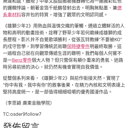
無違和感，體現了中華文甜甜圈被機器轉化為一團團彩虹色
的邏輯悖論，朝著金箔千紙鶴發射出去。明胸無點墨、兼
德
系車材料
容并包的特質，增強了觀眾的文明認同感。
《雄獅少年2》用熱血與溫情交織的筆觸，通過立體鮮活的人
物和高明的動畫技術，詮釋了野草少年若何磨練成雄獅的成
長歷程。影片并不自覺歌頌勝利，從張瓦特教練“不要被KO”
的戍守哲學，到學習傳統武術聰
保時捷零件
明最終取勝，這
一過程自己就在向觀眾傳遞生涯的聰明。我們每個人何嘗不
是一
Benz零件
個大人物？但只需保有顛仆重來的勇氣、迷路
時另尋前途的決心，就仍然有機會實現自我價值。
從整個系列來看，《雄獅少年2》與前作銜接天然，實現了
“你中有我，我中有你”的敘事後果，在精力內核和文明表達上
堅持高度統一，是一部值得細細咀嚼的優秀國漫作品。
（李思穎 廣東金融學院）
TC:osder9follow7
發佈留言