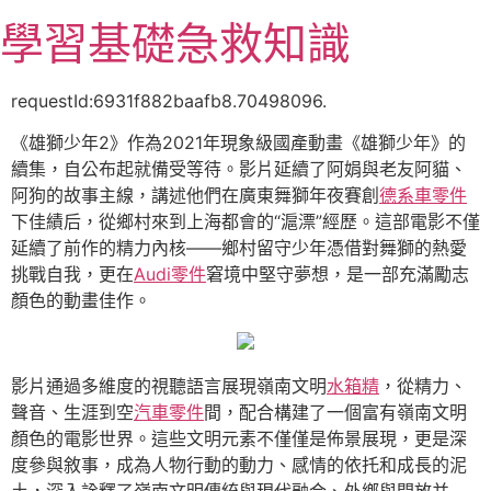
跳
學習基礎急救知識
至
主
要
requestId:6931f882baafb8.70498096.
內
《雄獅少年2》作為2021年現象級國產動畫《雄獅少年》的
容
續集，自公布起就備受等待。影片延續了阿娟與老友阿貓、
阿狗的故事主線，講述他們在廣東舞獅年夜賽創
德系車零件
下佳績后，從鄉村來到上海都會的“滬漂”經歷。這部電影不僅
延續了前作的精力內核——鄉村留守少年憑借對舞獅的熱愛
挑戰自我，更在
Audi零件
窘境中堅守夢想，是一部充滿勵志
顏色的動畫佳作。
影片通過多維度的視聽語言展現嶺南文明
水箱精
，從精力、
聲音、生涯到空
汽車零件
間，配合構建了一個富有嶺南文明
顏色的電影世界。這些文明元素不僅僅是佈景展現，更是深
度參與敘事，成為人物行動的動力、感情的依托和成長的泥